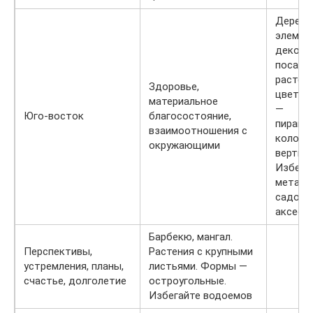
Деревя
элемен
декора,
посадк
растени
Здоровье,
цветов
материальное
—
Юго-восток
благосостояние,
пирами
взаимоотношения с
колонн
окружающими
вертик
Избега
металл
садовы
аксесс
Барбекю, мангал.
Перспективы,
Растения с крупными
устремления, планы,
листьями. Формы —
счастье, долголетие
остроугольные.
Избегайте водоемов