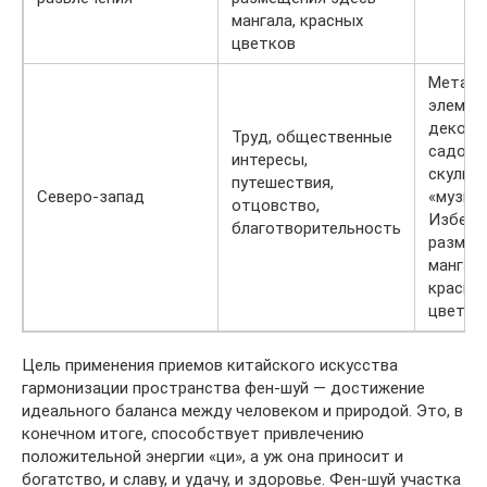
мангала, красных
цветков
Металл
элемен
декора,
Труд, общественные
садова
интересы,
скульпт
путешествия,
Северо-запад
«музыка
отцовство,
Избега
благотворительность
размещ
мангала
красны
цветко
Цель применения приемов китайского искусства
гармонизации пространства фен-шуй — достижение
идеального баланса между человеком и природой. Это, в
конечном итоге, способствует привлечению
положительной энергии «ци», а уж она приносит и
богатство, и славу, и удачу, и здоровье. Фен-шуй участка