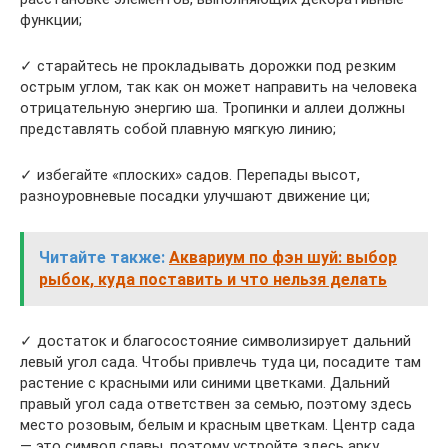
функции;
✓ старайтесь не прокладывать дорожки под резким
острым углом, так как он может направить на человека
отрицательную энергию ша. Тропинки и аллеи должны
представлять собой плавную мягкую линию;
✓ избегайте «плоских» садов. Перепады высот,
разноуровневые посадки улучшают движение ци;
Читайте также:
Аквариум по фэн шуй: выбор
рыбок, куда поставить и что нельзя делать
✓ достаток и благосостояние символизирует дальний
левый угол сада. Чтобы привлечь туда ци, посадите там
растение с красными или синими цветками. Дальний
правый угол сада ответствен за семью, поэтому здесь
место розовым, белым и красным цветкам. Центр сада
— это символ славы, поэтому устройте здесь арку,