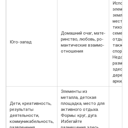
Исполь
элемен
земли.
место 
тихого
Домашний очаг, мате-
семейн
ринство, любовь, ро-
отдыха,
Юго-запад
мантические взаимо-
также
отношения
спортив
Недопу
размещ
здесь
деревя
арки, м
Элементы из
металла, детская
Дети, креативность,
площадка, место для
результаты
активного отдыха.
деятельности,
Формы: круг, дуга.
коммуникабельность,
Избегайте
развлечения
размещения здесь