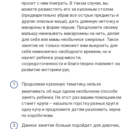
просит с ним поиграть. В таком случае, вы
можете разместить его за кухонным столом
(предварительно убрав все острые предметы и
другие опасные вещи), дать длинную ниточку и
макароны в форме перьев. Предложите своему
малышу нанизывать макаронины на нить, делая
для себя или мамы необычное ожерелье. Такое
занятие не только поможет вам выкроить для
себя немножечко свободного времени, но и
научит ребенка усидчивости,
сосредоточенности и благотворно повлияет на
развитие моторики рук;
Продолжая кухонную тематику, нельзя
умалчивать об еще одном необычном способе
занять ребенка. На этот раз вашим помощником
станет крупа – насыпьте горстку разных круп в
одну кучу и предложите детям разложить зерна
по коробочкам;
Данное занятие больше подойдет для девочек,