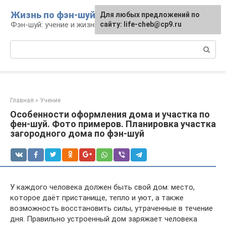
Перейти
Жизнь по фэн-шуй
Для любых предложений по
Для любых предложений по
к
Фэн-шуй: учение и жизнь
сайту: life-cheb@cp9.ru
сайту: life-cheb@cp9.ru
контенту
Поиск:
Главная
»
Учение
Особенности оформления дома и участка по
фен-шуй. Фото примеров. Планировка участка
загородного дома по фэн-шуй
У каждого человека должен быть свой дом: место,
которое даёт пристанище, тепло и уют, а также
возможность восстановить силы, утраченные в течение
дня. Правильно устроенный дом заряжает человека