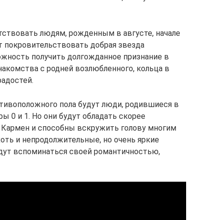
тствовать людям, рожденным в августе, начале
ет покровительствовать добрая звезда
ожность получить долгожданное признание в
накомства с родней возлюбленного, кольца в
радостей.
тивоположного пола будут люди, родившиеся в
ы 0 и 1. Но они будут обладать скорее
 Кармен и способны вскружить голову многим
оть и непродолжительные, но очень яркие
дут вспоминаться своей романтичностью,