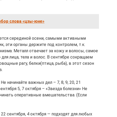
збор слова «цзы-юне»
ается серединой осени, самыми активными
к, эти органы держите под контролем, т.к.
изма. Металл отвечает за кожу и волосы, самое
для лица, тела и волос. В сентябре сокращаем
ощные рагу, белки(птица, рыба), в этот сезон
в.
е начинайте важных дел – 7, 8, 9, 20, 21
5 сентября 5, 7 октября – «Звезда болезни» Не
чинать оперативные вмешательства. (Если
22 сентября, 4 октября — подходят для любых