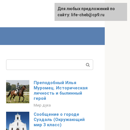
Для любых предложений по
Для любых предложений по
сайту: life-cheb@cp9.ru
сайту: life-cheb@cp9.ru
Поиск:
Преподобный Илья
Муромец. Историческая
личность и былинный
герой
Мир духа
Сообщение о городе
Суздаль (Окружающий
мир 3 класс)