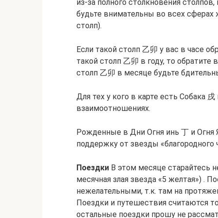
из-за полного столкновения столпов,
будьте внимательны во всех сферах ж
столп).
Если такой столп 乙卯 у вас в часе об
такой столп 乙卯 в году, то обратите 
столп 乙卯 в месяце будьте бдительны
Для тех у кого в карте есть Собака 
взаимоотношениях.
Рожденные в Дни Огня инь 丁 и Огня
поддержку от звезды «благородного 
Поездки
В этом месяце старайтесь не
месячная злая звезда «5 желтая») . 
нежелательными, т.к. там на протяжен
Поездки и путешествия считаются то
остальные поездки прошу не рассмат