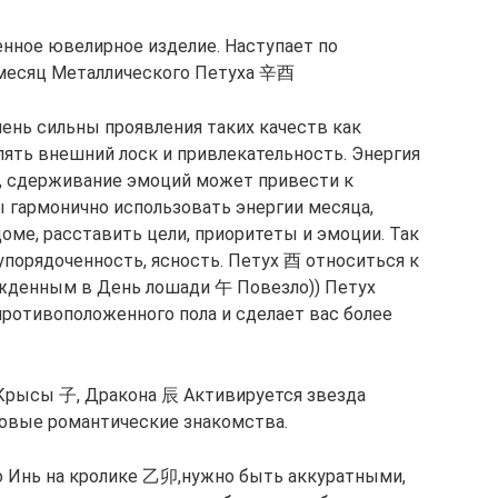
енное ювелирное изделие. Наступает по
 месяц Металлического Петуха 辛酉
чень сильны проявления таких качеств как
лять внешний лоск и привлекательность. Энергия
ь, сдерживание эмоций может привести к
бы гармонично использовать энергии месяца,
доме, расставить цели, приоритеты и эмоции. Так
 упорядоченность, ясность. Петух 酉 относиться к
жденным в День лошади 午 Повезло)) Петух
противоположенного пола и сделает вас более
Крысы 子, Дракона 辰 Активируется звезда
новые романтические знакомства.
о Инь на кролике 乙卯,нужно быть аккуратными,