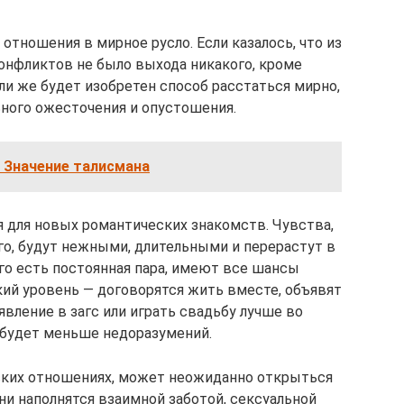
тношения в мирное русло. Если казалось, что из
онфликтов не было выхода никакого, кроме
ли же будет изобретен способ расстаться мирно,
ного ожесточения и опустошения.
 Значение талисмана
 для новых романтических знакомств. Чувства,
го, будут нежными, длительными и перерастут в
го есть постоянная пара, имеют все шансы
кий уровень — договорятся жить вместе, объявят
аявление в загс или играть свадьбу лучше во
е будет меньше недоразумений.
жеских отношениях, может неожиданно открыться
ни наполнятся взаимной заботой, сексуальной