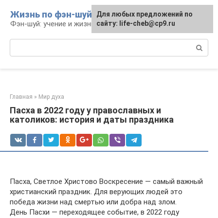
Перейти
Жизнь по фэн-шуй
Для любых предложений по
Для любых предложений по
к
Фэн-шуй: учение и жизнь
сайту: life-cheb@cp9.ru
сайту: life-cheb@cp9.ru
контенту
Поиск:
Главная
»
Мир духа
Пасха в 2022 году у православных и
католиков: история и даты праздника
Пасха, Светлое Христово Воскресение — самый важный
христианский праздник. Для верующих людей это
победа жизни над смертью или добра над злом.
День Пасхи — переходящее событие, в 2022 году