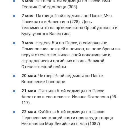
6 мая.
Четверг 4-ой седмицы по Пасхе. Вмч.
Георгия Победоносца (303).
7 мая.
Пятница 4-ой седмицы по Пасхе. Мчч.
Пасикрата и Валентина (228). День
тезоименитства архиепископа Оренбургского и
Бузулукского Валентина
9 мая.
Неделя 5-я по Пасхе, о самаряныне.
Поминовение вождей и воинов, на поле брани за
веру и отечество живот свой положивших и
страдальчески погибших в годы Великой
Отечественной войны.
20 мая.
Четверг 6-ой седмицы по Пасхе.
Вознесение Господне
21 мая.
Пятница 6-ой седмицы по Пасхе.
Апостола и евангелиста Иоанна Богослова (98-
117).
22 мая.
Суббота 6-ой седмицы по Пасхе.
Перенесение мощей святителя и чудотворца
Николая из Мир Ликийских в Бар (1087).