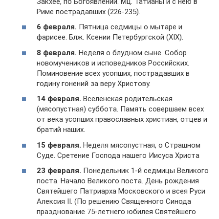
Закхее, по Богоявлении. Мц. Татианы и с нею в
Риме пострадавших (226-235).
6 февраля.
Пятница седмицы о мытаре и
фарисее. Блж. Ксении Петербургской (XIX).
8 февраля.
Неделя о блудном сыне. Собор
новомучеников и исповедников Российских.
Поминовение всех усопших, пострадавших в
годину гонений за веру Христову.
14 февраля.
Вселенская родительская
(мясопустная) суббота. Память совершаем всех
от века усопших православных христиан, отцев и
братий наших.
15 февраля.
Неделя мясопустная, о Страшном
Суде. Сретение Господа нашего Иисуса Христа
23 февраля.
Понедельник 1-й седмицы Великого
поста. Начало Великого поста. День рождения
Святейшего Патриарха Московского и всея Руси
Алексия II. (По решению Священного Синода
празднование 75-летнего юбилея Святейшего