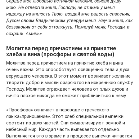
Сердце мое любовью истинной наполни, обнови душу
мою. Не отвергни меня, Господи, не отними у меня
надежду на милость Твою. воздай мне радость спасения,
Духом своим Владыческим утверди меня. Научи меня, как
беззакония от себя оттолкнуть. Помилуй меня, Господи, и
сохрани. Аминь».
Молитва перед причастием на принятие
хлеба и вина (просфоры и святой воды)
Молитва перед причастием на принятие хлеба и вина
очень важна. Это способствует освящению тела и духа
верующего человека. В этот момент возникает желание
творить добро и мысли озаряются на искреннюю службу
Господу. Молитва ограждает человека от злых духов и
ничто плохое никогда не сможет приблизиться к нему.
«Просфора» означает в переводе с греческого
языка«приношение». Этот хлеб специальной выпечки
состоит из двух частей. Они символизируют земной и
небесный мир. Каждая часть выпекается отдельно.
Выполняется это в храме и в процессе выпечки читается