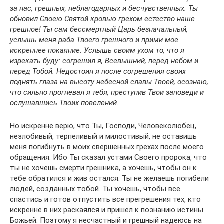
за нас, грешных, неблагодарных и бесчувственных. Ты
обновил Своею Святой кровью грехом естество наше
грешное! Ты сам бессмертный Царь безначальный,
услышь меня раба Твоего грешного и прими мое
искреннее покаяние. Услышь своим ухом то, что я
изрекать буду: согрешил я, Всевышний, перед небом и
перед Тобой. Недостоин я после согрешения своих
поднять глаза на высоту небесной славы Твоей, осознаю,
что сильно прогневал я тебя, преступив Твои заповеди и
ослушавшись Твоих повелений.
Но искренне верю, что Ты, Господи, Человеколюбец,
незлобивый, терпеливый и милостивый, не оставишь
меня погибнуть в моих свершенных грехах после моего
обращения. Ибо Ты сказал устами Своего пророка, что
ты не хочешь смерти грешника, а хочешь, чтобы он к
тебе обратился и жив остался. Ты не желаешь погибели
людей, созданных тобой. Ты хочешь, чтобы все
спастись и готов отпустить все прегрешения тех, кто
искренне в них раскаялся и пришел к познанию истины
Божьей. Поэтому я несчастный и грешный надеюсь на