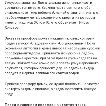
Иисусова молитва. Две отдельно испеченных части
соединяются вместе. Верхняя часть святого хлеба
символизирует мир небесный, на ней ставится печать с
изображением четырехконечного креста, на котором
имеется надпись ХС или IC, что обозначает Иисус
Христос.
Заказать просфору может каждый человек, который
подал записку «О здравии» или «Об упокоении». После
окончания литургии в храме выносят небольшие кусочки
просфоры-антидоры. Принимать их нужно на ладони,
сложенные крестом, при этом правая рука кладется на
левую. Обязательно нужно поцеловать руку церковного
служителя, который приносит дар. Съедать антидор
следует в церкви, запивая его святой водой.
Принеся просфору домой, ее нужно положить на чистую
скатерть рядом с иконами, а рядом поставить святую
воду.
Перед вкушением просфоры читается такая