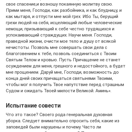
свое спасение,и возношу покаянную молитву свою.
Прими меня, Господи, как разбойника, и как блудницу, и
как мытаря, и отпусти мне мой грех. Ибо Ты, берущий
грехи людей на себя, исцеляющий любые человеческие
немощи, призывающий к себе честно трудящихся и
успокаивающий страждущих. Научи меня. Господи,
праведной жизни, очисти мое тело и душу от всякой
нечистоты. Позволь мне совершать свои дела с
благоговением к тебе, позволь соединиться с Твоим
Святым Телом и кровью. Пусть Причащение не станет
осуждением для меня, грешного и недостойного, а будет
мне прощением. Даруй мне, Господи, возможность до
конца дней своих причащаться святынями Твоими,
чтобы мог я получить Твое напутствие перед страшным
Судом и ожидать Твоей милости Великой. Аминь».
Испытание совести
Что это такое? Своего рода генеральная духовная
уборка. Следует внимательно спросить себя, какие из
заповедей были нарушены и почему. Часто ли