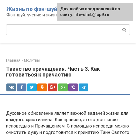
Перейти
Жизнь по фэн-шуй
Для любых предложений по
Для любых предложений по
к
Фэн-шуй: учение и жизнь
сайту: life-cheb@cp9.ru
сайту: life-cheb@cp9.ru
контенту
Поиск:
Главная
»
Молитвы
Таинство причащения. Часть 3. Как
готовиться к причастию
Духовное обновление являет важной задачей жизни для
каждого христианина. Как правило, этого достигают
исповедью и Причащением. С помощью исповеди можно
очистить душу и подготовится к принятию Тайн Святого