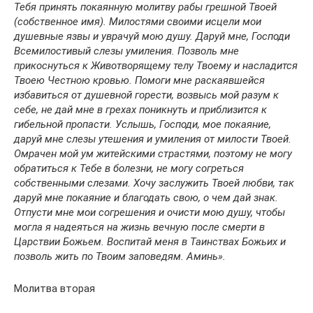
Тебя принять покаянную молитву рабы грешной Твоей
(собственное имя). Милостями своими исцели мои
душевные язвы и уврачуй мою душу. Даруй мне, Господи
Всемилостивый слезы умиления. Позволь мне
прикоснуться к Животворящему телу Твоему и насладится
Твоею Честною кровью. Помоги мне раскаявшейся
избавиться от душевной горести, возвысь мой разум к
себе, не дай мне в грехах поникнуть и приблизится к
гибельной пропасти. Услышь, Господи, мое покаяние,
даруй мне слезы утешения и умиления от милости Твоей.
Омрачен мой ум житейскими страстями, поэтому не могу
обратиться к Тебе в болезни, не могу согреться
собственными слезами. Хочу заслужить Твоей любви, так
даруй мне покаяние и благодать свою, о чем дай знак.
Отпусти мне мои согрешения и очисти мою душу, чтобы
могла я надеяться на жизнь вечную после смерти в
Царствии Божьем. Воспитай меня в Таинствах Божьих и
позволь жить по Твоим заповедям. Аминь».
Молитва вторая