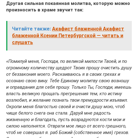
Другая сильная покаянная молитва, которую можно
произносить в храме звучит так:
Читайте также:
Акафист блаженной Акафист
блаженной Ксении Петербургской — читать и
слушать
«Помилуй меня, Господи, по великой милости Твоей, и по
огромному количеству щедрот Твоих прошу очистить душу
от беззакония моего. Раскаиваюсь я в своих грехах и
осознаю свою вину. Тебе Единому молитву свою возношу
и оправдания для себя прошу. Только Ты, Господи, имеешь
власть великую прощать прегрешения тем, кто истину
возлюбил, и желание познать твои премудрости изъявил.
Окропи меня благостью своей и очисти душу мою, чтоб
чище белого снега она стала. Даруй мне радость
жизненную и благодать, пусть возрадуются кости мои и
силою наполнятся. Отврати мое лицо от всего грешного,
чтоб не совершал я. раб Божий (собственное имя) грехов.