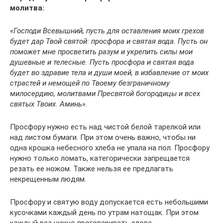
молитва:
«Господи Всевышний, пусть для оставления моих грехов
будет дар Твой святой: просфора и святая вода. Пусть он
поможет мне просветить разум и укрепить силы мои
душевные и телесные. Пусть просфора и святая вода
будет во здравие тела и души моей, в избавление от моих
страстей и немощей по Твоему безграничному
милосердию, молитвами Пресвятой богородицы и всех
святых Твоих. Аминь».
Просфору нужно есть над чистой белой тарелкой или
над листом бумаги. При этом очень важно, чтобы ни
одна крошка небесного хлеба не упала на пол. Просфору
нужно только ломать, категорически запрещается
резать ее ножом. Также нельзя ее предлагать
некрещенным людям.
Просфору и святую воду допускается есть небольшими
кусочками каждый день по утрам натощак. При этом
каждый раз нужно проговаривать слова