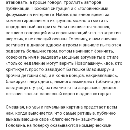
атаковать, а проще говоря, троллить авторов
публикаций. Похожая ситуация и с «головинскими
форумами» в интернете. Наблюдая энное время за
комментированием в их группах, можно отметить
определенный алгоритм. Если появляется человек,
вежливо говорящий или спрашивающий что-то «против
шерсти», а не поющий осанны Головину, с ним сначала
вступают в диалог вдвоем-втроем и вначале пытаются
задавить большинством, потом начинают ёрничать,
коверкать имя и выдавать мощные аргументы в стиле
«только недалекие могут верить Новопашину», «все, кто
критикует, просто завидуют Батюшке Владимиру» и
прочий детский сад, и в конце концов, накривлявшись,
блокируют неугодного, немного выжидают (обычно до
следующего утра), затем чистят и закрывают диалог,
оставив только словесный сироп в адрес «старца».
Смешная, но увы и печальная картина предстает всем
нам, когда выясняется, что самые ретивые, публично
выказывающие свое «благочестие» защитники
Головина, на поверку оказываются коммерческими