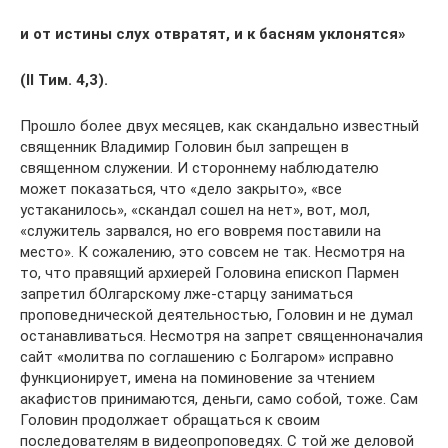
и от истины слух отвратят, и к басням уклонятся»
(II Тим. 4,3).
Прошло более двух месяцев, как скандально известный
священник Владимир Головин был запрещен в
священном служении. И стороннему наблюдателю
может показаться, что «дело закрыто», «все
устаканилось», «скандал сошел на нет», вот, мол,
«служитель зарвался, но его вовремя поставили на
место». К сожалению, это совсем не так. Несмотря на
то, что правящий архиерей Головина епископ Пармен
запретил бОлгарскому лже-старцу заниматься
проповеднической деятельностью, Головин и не думал
останавливаться. Несмотря на запрет священноначалия
сайт «молитва по соглашению с Болгаром» исправно
функционирует, имена на поминовение за чтением
акафистов принимаются, деньги, само собой, тоже. Сам
Головин продолжает обращаться к своим
последователям в видеопроповедях. С той же деловой