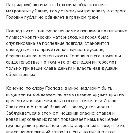
Патриарху») активисты Головина обращаются к
митрополиту Савве, тому самому митрополиту, которого
Головин публично обвиняет в грязном грехе.
Подводя итог вышеизложенному и принимая во внимание
ту массу критических материалов, которая была
опубликована за последние полгода, становится
очевидным, что примитивная, лживая, лукавая,
беспринципная деятельность Головина и его команды
свидетельствует о том, что этих людей интересуют
только три вещи: слава, деньги и власть над душами
обольщенных.
Конечно, по слову Господа, в мире надлежит быть
искушениям, соблазнам, но ведь главное оружие против
прелести и искушений, как говорят святители Иоанн
Златоуст и Антоний Великий – рассудительность!
Заблуждаться в этом от¬ношении опасно: старая и
новая церковная история показывает нам, как целые
группы ушли в раскол или ересь, уверенные в том, что их
лидер непогрешимый «старец». Увы, но именно этот