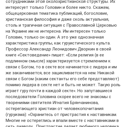
сотрудниками этой околохристианской структуры. Их
интересует только Головин и более никто. Скажем,
общецерковная тематика публикаций, богословие,
христианская философия и даже сколь актуальная,
столь и трагичная ситуация с Православной Церковью
на Украине им не интересна. Им интересен только
Головин, только он один. А это уже однозначная
характеристика группы, как гуруистического культа.
Профессор Александр Леонидович Дворкин в своей
книге «Сектоведение» пишет: «Если религия (в ее
подлинном смысле) характеризуется стремлением к
связи с Богом, то в секте все начинается с лидера и им
же заканчивается, все зацикливается на нем. Никакой
связи с Богом (каким сектанты его себе представляют)
помимо лидера в секте нет и быть не может. Такую роль
играет гуру почти в каждой секте». Но запутавшиеся
последователи Головина скорее всего не знакомы с
творениями святителя Игнатия Брянчанинова,
остерегающего христиан от человекопочитания
(гуруизма): «Охранитесь от пристрастия к наставникам.
Многие не остереглись и впали вместе с наставниками в
сеть диаволу… Пристрастие делает любимого человека