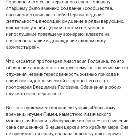
Головина и его сына церковного сана. Головину-
старшему было вменено создание «сообщества,
противопоставившего себя Церкви, ведение
деятельности, вносящей смущение в ряды верующих,
искажение учения Церкви о молитве, упорное
непослушание правящему архиерею, клевета на
священноначалие и досаждение словом ряду
архипастырей».
Что касается протоиерея Анастасия Головина, то его
обвинение сводилось к следующему: оставление места
служения, незаинтересованность жизнью прихода и
принятие «идеологической стороны» его отца,
протоиерея Владимира Головина. Обвинения в обоих
случаях очень серьезные.
Вот как прокомментировал ситуацию «Реальному
времени» игумен Пимен, наместник Кизического
монастыря Казани: «Извержение из сана — это лишение
сана священника. В нашей церкви это крайняя мера. Она
не принимается сразу, сначала человеку дают время,