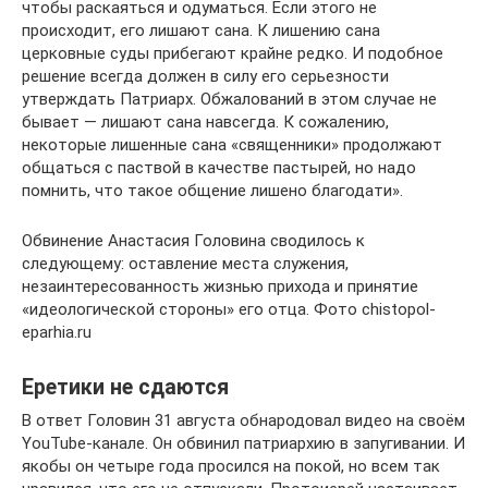
чтобы раскаяться и одуматься. Если этого не
происходит, его лишают сана. К лишению сана
церковные суды прибегают крайне редко. И подобное
решение всегда должен в силу его серьезности
утверждать Патриарх. Обжалований в этом случае не
бывает — лишают сана навсегда. К сожалению,
некоторые лишенные сана «священники» продолжают
общаться с паствой в качестве пастырей, но надо
помнить, что такое общение лишено благодати».
Обвинение Анастасия Головина сводилось к
следующему: оставление места служения,
незаинтересованность жизнью прихода и принятие
«идеологической стороны» его отца. Фото chistopol-
eparhia.ru
Еретики не сдаются
В ответ Головин 31 августа обнародовал видео на своём
YouTube-канале. Он обвинил патриархию в запугивании. И
якобы он четыре года просился на покой, но всем так