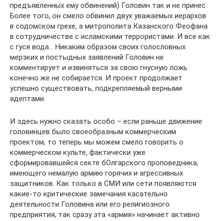
предъявленных ему обвинений) Головин так и не принес.
Более того, он смело обвинил двух уважаемых иерархов
в содомском грехе, а митрополита Казанского Феофана
в сотрудничестве с исламскими террористами. И все как
с гуся вода… Никаким образом своих голословных
мерзких и постыдных заявлений Головин не
комментирует и извиняться за свою гнусную ложь
конечно же не собирается. И проект продолжает
успешно существовать, подкрепляемый верными
адептами.
И здесь нужно сказать особо – если раньше движение
головинцев было своеобразным коммерческим
проектом, то теперь мы можем смело говорить о
коммерческом культе, фактически уже
сформировавшейся секте бОлгарского проповедника,
имеющего немалую армию горячих и агрессивных
защитников. Как только в СМИ или сети появляются
какие-то критические замечания касательно
деятельности Головина или его религиозного
предприятия, так сразу эта «армия» начинает активно