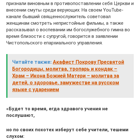
признали виновным в противопоставлении себя Церкви и
внесении смуты среди верующих. На своем YouTube-
канале бывший священнослужитель советовал
женщинам смотреть непристойные фильмы, а также
рассказывал о воспевании им богослужебного гимна во
время близости с супругой, говорится в заявлении
Чистопольского епархиального управления.
Читайте также:
Акафист Покрову Пресвятой
Богородицы, молитва, тропарь и кондак –
Храм – Икона Божией Матери – молитва за
детей, о здоровье, замужестве на русском
языке с ударением
«Будет то время, егда здравого учения не
послушают,
но по своих похотех изберут себе учители, тешеми
слухом: