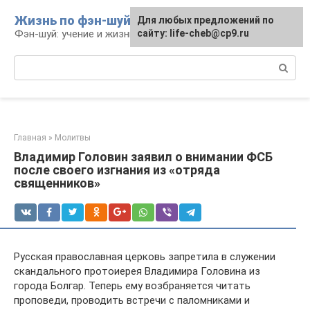
Перейти
Жизнь по фэн-шуй
Для любых предложений по
Для любых предложений по
к
Фэн-шуй: учение и жизнь
сайту: life-cheb@cp9.ru
сайту: life-cheb@cp9.ru
контенту
Поиск:
Главная
»
Молитвы
Владимир Головин заявил о внимании ФСБ
после своего изгнания из «отряда
священников»
Русская православная церковь запретила в служении
скандального протоиерея Владимира Головина из
города Болгар. Теперь ему возбраняется читать
проповеди, проводить встречи с паломниками и