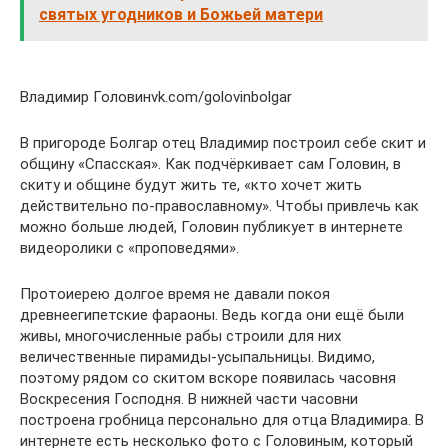
святых угодников и Божьей матери
Владимир Головинvk.com/golovinbolgar
В пригороде Болгар отец Владимир построил себе скит и
общину «Спасская». Как подчёркивает сам Головин, в
скиту и общине будут жить те, «кто хочет жить
действительно по-православному». Чтобы привлечь как
можно больше людей, Головин публикует в интернете
видеоролики с «проповедями».
Протоиерею долгое время не давали покоя
древнеегипетские фараоны. Ведь когда они ещё были
живы, многочисленные рабы строили для них
величественные пирамиды-усыпальницы. Видимо,
поэтому рядом со скитом вскоре появилась часовня
Воскресения Господня. В нижней части часовни
построена гробница персонально для отца Владимира. В
интернете есть несколько фото с Головиным, который