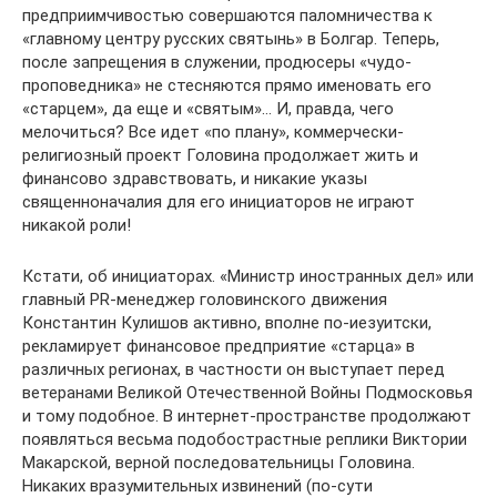
предприимчивостью совершаются паломничества к
«главному центру русских святынь» в Болгар. Теперь,
после запрещения в служении, продюсеры «чудо-
проповедника» не стесняются прямо именовать его
«старцем», да еще и «святым»… И, правда, чего
мелочиться? Все идет «по плану», коммерчески-
религиозный проект Головина продолжает жить и
финансово здравствовать, и никакие указы
священноначалия для его инициаторов не играют
никакой роли!
Кстати, об инициаторах. «Министр иностранных дел» или
главный PR-менеджер головинского движения
Константин Кулишов активно, вполне по-иезуитски,
рекламирует финансовое предприятие «старца» в
различных регионах, в частности он выступает перед
ветеранами Великой Отечественной Войны Подмосковья
и тому подобное. В интернет-пространстве продолжают
появляться весьма подобострастные реплики Виктории
Макарской, верной последовательницы Головина.
Никаких вразумительных извинений (по-сути