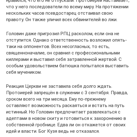
нравился, что его не отпускали. Протоиерей настаивает,
что у него последователи по всему миру. На протяжении
нескольких часов псевдостарец отстаивал свою
правоту. Он также уличил всех обвинителей во лжи.
Головин даже пригрозил РПЦ расколом, если она не
отступится. Однако ответственность возложил опять-
таки на оппонентов. Всех несогласных, то есть,
священноначалие, он сравнил с профессиональными
киллерами и выставил себя затравленной жертвой. С
особым удовольствием батюшка попытался выставить
себя мучеником.
Реакция Церкви не заставила себя долго ждать.
Протоиерей запрещён в служении с 3 сентября. Правда,
сроком всего на три месяца. Ему по-прежнему
оставляют возможность раскаяться и встать на путь
истинный. Но Головин предпочитает развлекаться с
адептами в новом скиту и готовиться к захоронению в
собственной гробнице. Едва ли он откажется от своих
идей и власти. Бог Кузя ведь не отказался.