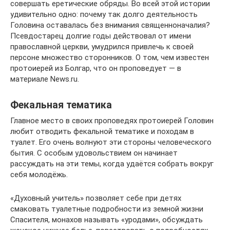
совершать еретические обряды. Во всей этой истории
удивительно одно: почему так долго деятельность
Головина оставалась без внимания священноначалия?
Псевдостарец долгие годы действовал от имени
православной церкви, умудрился привлечь к своей
персоне множество сторонников. О том, чем известен
протоиерей из Болгар, что он проповедует — в
материале News.ru.
Фекальная тематика
Главное место в своих проповедях протоиерей Головин
любит отводить фекальной тематике и походам в
туалет. Его очень волнуют эти стороны человеческого
бытия. С особым удовольствием он начинает
рассуждать на эти темы, когда удаётся собрать вокруг
себя молодёжь.
«Духовный учитель» позволяет себе при детях
смаковать туалетные подробности из земной жизни
Спасителя, монахов называть «уродами», обсуждать