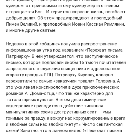
кумиром: от приносимых этому кумиру жертв с гневом
отвращается Бог… И теряется напрасно жизнь, погибают
добрые дела». Об этом предупреждают и преподобный
Пимен Великий, и преподобный Иоанн Кассиан Римлянин,
и многие другие святые.
Недавно в этой «общине» получила распространение
информационная утка под названием «Перехват письма
Патриарху». В ней утверждается, что заступническое
письмо, которое подписали якобы 16 тысяч почитателей
запрещенного в служении священника и адресованное
«гаранту правды» РПЦ Патриарху Кириллу, коварно
перехватили те самые «заказчики травли» Головина. А
это уже явная конспирология в духе приключенческих
романов А. Дюма-отца, что так же характерно для
тоталитарных культов. В этом десятиминутном
видеоролике приводится в действие типичная
манипулятивная схема деструктивных сект — «мы
гонимые за правду, а вокруг нас коррумпированные враги
и злобные силы нас злобно гнетут». Чисто сектантская
схема! Занятно, что в данном видео («Перехват письма