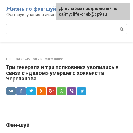
Перейти
Жизнь по фэн-шуй
Для любых предложений по
Для любых предложений по
к
Фэн-шуй: учение и жизнь
сайту: life-cheb@cp9.ru
сайту: life-cheb@cp9.ru
контенту
Поиск:
Главная
»
Символы и толкование
Три генерала и три полковника уволились в
связи с «делом» умершего хоккеиста
Черепанова
Фен-шуй