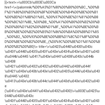
[{«text»:»\u003Cb\u003E\u003Ca
href=\»/palomnik/%D0%A5%D1%80%D0%B0%D0%BC_%D0%B
F%D1%80%D0%B5%D0%BF%D0%BE%D0%B4%D0%BE%D0%B1
%D0%BD%D1%8B%D1%85_%D0%97%D0%BE%D1%81%D0%B8
%D0%BC%D1%8B_%D0%B8_%D0%A1%D0%B0%D0%B2%D0%B
2%D0%B0%D1%82%D0%B8%D1%8F_%D0%A1%D0%BE%D0%B
B%D0%BE%D0%B2%D0%B5%D1%86%D0%BA%D0%B8%D1%85
_%D0%B2_%D0%93%D0%BE%D0%BB%D1%8C%D1%8F%D0%B
D%D0%BE%D0%B2%D0%BE_(%D0%9C%D0%BE%D1%81%D0%B
A%D0%B2%D0%B0)\» title=\»\u0425\u0440\u0430\u043c
\u043f\u0440\u0435\u043f\u043e\u0434\u043e\u0431\u043
d\u044b\u0445 \u0417\u043e\u0441\u0438\u043c\u044b
\u0438
\u0421\u0430\u0432\u0432\u0430\u0442\u0438\u044f
\u0421\u043e\u043b\u043e\u0432\u0435\u0446\u043a\u043
8\u0445 \u0432
\u0413\u043e\u043b\u044c\u044f\u043d\u043e\u0432\u043
e
(\u041c\u043e\u0441\u043a\u0432\u0430)\»\u003E\u0425\u
0440\u0430\u043c
\u043f\u0440\u0435\u043f\u043e\u0434\u043e\u0431\u043