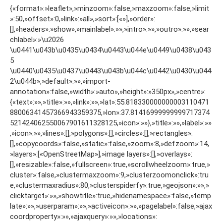
{«format»:»leaflet»,»minzoom»:false,»maxzoom»:false,»limit
»:50,»offset»:0,»link»:»all»,»sort»:[«»],»order»:
[],»headers»:»show»,»mainlabel»:»»,»intro»:»»,»outro»:»»,»sear
chlabel»:»\u2026
\u0441\u043b\u0435\u0434\u0443\u044e\u0449\u0438\u043
5
\u0440\u0435\u0437\u0443\u043b\u044c\u0442\u0430\u044
2\u044b»,»default»:»»,»import-
annotation»:false,»width»:»auto»,»height»:»350px»,»centre»:
{«text»:»»,»title»:»»,»link»:»»,»lat»:55.818330000000003110471
88006341457366943359375,»lon»:37.81416999999999717374
521424062550067901611328125,»icon»:»»},»title»:»»,»label»:»»
,»icon»:»»,»lines»:[],»polygons»:[],»circles»:[],»rectangles»:
[],»copycoords»:false,»static»:false,»zoom»:8,»defzoom»:14,
»layers»:[«OpenStreetMap»],»image layers»:[],»overlays»:
[],»resizable»:false,»fullscreen»:true,»scrollwheelzoom»:true,»
cluster»:false,»clustermaxzoom»:9,»clusterzoomonclick»:tru
e,»clustermaxradius»:80,»clusterspiderfy»:true,»geojson»:»»,»
clicktarget»:»»,»showtitle»:true,»hidenamespace»:false,»temp
late»:»»,»userparam»:»»,»activeicon»:»»,»pagelabel»:false,»ajax
coordproperty»:»»,»ajaxquery»:»»,»locations»: