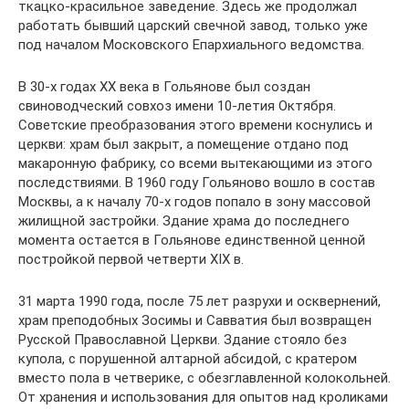
ткацко-красильное заведение. Здесь же продолжал
работать бывший царский свечной завод, только уже
под началом Московского Епархиального ведомства.
В 30-х годах XX века в Гольянове был создан
свиноводческий совхоз имени 10-летия Октября.
Советские преобразования этого времени коснулись и
церкви: храм был закрыт, а помещение отдано под
макаронную фабрику, со всеми вытекающими из этого
последствиями. В 1960 году Гольяново вошло в состав
Москвы, а к началу 70-х годов попало в зону массовой
жилищной застройки. Здание храма до последнего
момента остается в Гольянове единственной ценной
постройкой первой четверти XIX в.
31 марта 1990 года, после 75 лет разрухи и осквернений,
храм преподобных Зосимы и Савватия был возвращен
Русской Православной Церкви. Здание стояло без
купола, с порушенной алтарной абсидой, с кратером
вместо пола в четверике, с обезглавленной колокольней.
От хранения и использования для опытов над кроликами