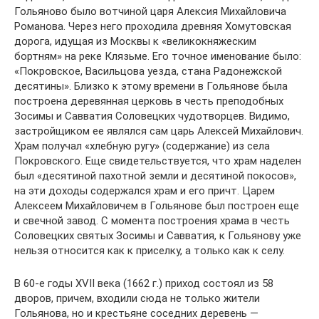
Гольяново было вотчиной царя Алексия Михайловича
Романова. Через него проходила древняя Хомутовская
дорога, идущая из Москвы к «великокняжеским
бортням» на реке Клязьме. Его точное именование было:
«Покровское, Васильцова уезда, стана Радонежской
десятины». Близко к этому времени в Гольянове была
построена деревянная церковь в честь преподобных
Зосимы и Савватия Соловецких чудотворцев. Видимо,
застройщиком ее являлся сам царь Алексей Михайлович.
Храм получал «хлебную ругу» (содержание) из села
Покровского. Еще свидетельствуется, что храм наделен
был «десятиной пахотной земли и десятиной покосов»,
на эти доходы содержался храм и его причт. Царем
Алексеем Михайловичем в Гольянове был построен еще
и свечной завод. С момента построения храма в честь
Соловецких святых Зосимы и Савватия, к Гольянову уже
нельзя относится как к приселку, а только как к селу.
В 60-е годы ХVII века (1662 г.) приход состоял из 58
дворов, причем, входили сюда не только жители
Гольянова, но и крестьяне соседних деревень —