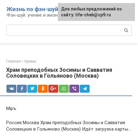
Перейти
Жизнь по фэн-шуй
Для любых предложений по
Для любых предложений по
к
Фэн-шуй: учение и жизнь
сайту: life-cheb@cp9.ru
сайту: life-cheb@cp9.ru
контенту
Поиск:
Главная
»
Храмы
Храм преподобных Зосимы и Савватия
Соловецких в Гольяново (Москва)
Мiръ
Россия Москва Храм преподобных Зосимы и Савватия
Соловецких в Гольяново (Москва) Идёт загрузка карты…