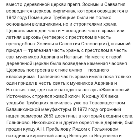
вместо деревянной церкви препп. Зосимы и Савватия
возводится церковь кирпичная, которая освящается в
1842 году.Помещики Трубецкие были не только
основными вкладчиками, но и строителями храма.
Церковь имел две части – холодная часть храма, или
летняя церковь (четверик с престолом в честь
преподобных Зосимы и Савватия Соловецких), и зимний
придел — трапезная часть храма, с престолом в честь
свв. мучеников Адриана и Натальи. На месте старой
деревянной церкви была возведена каменная часовня.
Церковь построена в стиле ампир — позднего
классицизма. Трапезная часть храма имела пока только
один придел в честь святых мучеников Адриана и
Натальи; там, где ныне находится алтарь «Живоносный
Источник», струился живой ключ. К концу XIX века
усадьба Трубецких значилась уже за Товариществом
Балашихинской мануфактуры. В 1872 году огромный
надел размером 2653 десятины, в который входили села:
Гольяново, Никольское и другие окрестные деревни, был
продан купцу А.Н. Прибылову. Рядом с Гольяновом
находился кирпичный завод Венедикта Веденеева и