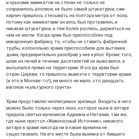
и крысами химикатов на стенах не только не
сохранилось росписи, не было самой штукатурки, сам
кирпич пришлось стесывать на полтора метра от пола,
потому как химикатами он весь был протравлен, и
никакая штукатурка, а тем более роспись, держаться на
нем не могли. Когда храм был приспособлен под
макаронную фабрику, то, чтобы не ставить фабричной
трубы, колокольню храма приспособили для вытяжки
дыма, предварительно разобрав у нее купол. Кроме того,
шлак из печей в течение десятилетий не вывозился, а
высыпался прямо на территории. И когда храм был
отдан Церкви, то пришлось вывезти с территории храма
(и это в Москве-то!), ни много ни мало, сто двадцать
вагонов «культурного грунта».
Храм представлял неописуемое зрелище. Входить в него
можно было только через окно, которое ныне в алтаре
придела святых мучеников Адриана и Наталии; там же,
где ныне престол «Живоносный Источник», никакого
алтаря в храме никогда ни в какие времена не
существовало. На его месте была выемка от бившего