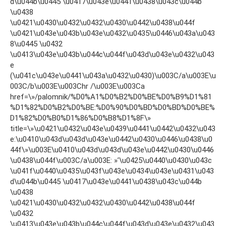
d\u044b\u0445 \u0417\u043e\u0441\u0438\u043c\u044b
\u0438
\u0421\u0430\u0432\u0432\u0430\u0442\u0438\u044f
\u0421\u043e\u043b\u043e\u0432\u0435\u0446\u043a\u043
8\u0445 \u0432
\u0413\u043e\u043b\u044c\u044f\u043d\u043e\u0432\u043
e
(\u041c\u043e\u0441\u043a\u0432\u0430)\u003C/a\u003E\u
003C/b\u003E\u003Chr /\u003E\u003Ca
href=\»/palomnik/%D0%A1%D0%B2%D0%BE%D0%B9%D1%81
%D1%82%D0%B2%D0%BE:%D0%90%D0%BD%D0%BD%D0%BE%
D1%82%D0%B0%D1%86%D0%B8%D1%8F\»
title=\»\u0421\u0432\u043e\u0439\u0441\u0442\u0432\u043
e:\u0410\u043d\u043d\u043e\u0442\u0430\u0446\u0438\u0
44f\»\u003E\u0410\u043d\u043d\u043e\u0442\u0430\u0446
\u0438\u044f\u003C/a\u003E: »’\u0425\u0440\u0430\u043c
\u041f\u0440\u0435\u043f\u043e\u0434\u043e\u0431\u043
d\u044b\u0445 \u0417\u043e\u0441\u0438\u043c\u044b
\u0438
\u0421\u0430\u0432\u0432\u0430\u0442\u0438\u044f
\u0432
\u0413\u043e\u043b\u044c\u044f\u043d\u043e\u0432\u043