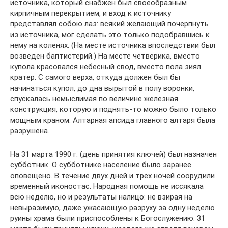
источника, который снабжен был своеобразным
кирпичным перекрытием, и вход к источнику
представлял собою лаз: всякий желающий почерпнуть
из источника, мог сделать это только подобравшись к
нему на коленях. (На месте источника впоследствии был
возведен баптистерий.) На месте четверика, вместо
купола красовался небесный свод, вместо пола зиял
кратер. С самого верха, откуда должен был бы
начинаться купол, до дна вырытой в полу воронки,
спускалась немыслимая по величине железная
конструкция, которую и поднять-то можно было только
мощным краном. Алтарная апсида главного алтаря была
разрушена.
На 31 марта 1990 г. (день принятия ключей) был назначен
субботник. О субботнике население было заранее
оповещено. В течение двух дней и трех ночей соорудили
временный иконостас. Народная помощь не иссякала
всю неделю, но и результаты налицо: не взирая на
невыразимую, даже ужасающую разруху за одну неделю
руины храма были приспособлены к Богослужению. 31