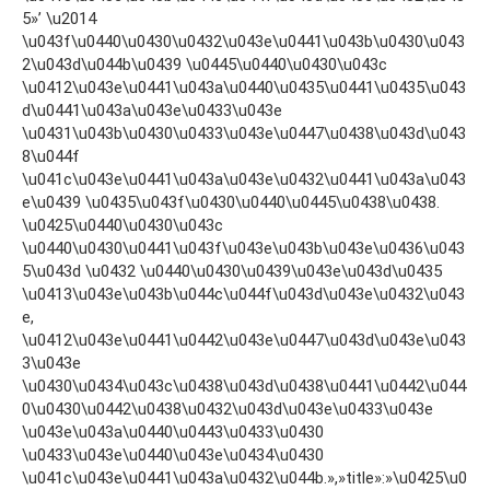
5»’ \u2014
\u043f\u0440\u0430\u0432\u043e\u0441\u043b\u0430\u043
2\u043d\u044b\u0439 \u0445\u0440\u0430\u043c
\u0412\u043e\u0441\u043a\u0440\u0435\u0441\u0435\u043
d\u0441\u043a\u043e\u0433\u043e
\u0431\u043b\u0430\u0433\u043e\u0447\u0438\u043d\u043
8\u044f
\u041c\u043e\u0441\u043a\u043e\u0432\u0441\u043a\u043
e\u0439 \u0435\u043f\u0430\u0440\u0445\u0438\u0438.
\u0425\u0440\u0430\u043c
\u0440\u0430\u0441\u043f\u043e\u043b\u043e\u0436\u043
5\u043d \u0432 \u0440\u0430\u0439\u043e\u043d\u0435
\u0413\u043e\u043b\u044c\u044f\u043d\u043e\u0432\u043
e,
\u0412\u043e\u0441\u0442\u043e\u0447\u043d\u043e\u043
3\u043e
\u0430\u0434\u043c\u0438\u043d\u0438\u0441\u0442\u044
0\u0430\u0442\u0438\u0432\u043d\u043e\u0433\u043e
\u043e\u043a\u0440\u0443\u0433\u0430
\u0433\u043e\u0440\u043e\u0434\u0430
\u041c\u043e\u0441\u043a\u0432\u044b.»,»title»:»\u0425\u0