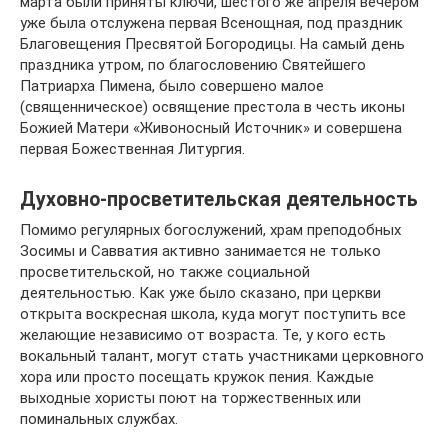
марта были приняты ключи, шестого же апреля вечером
уже была отслужена первая Всенощная, под праздник
Благовещения Пресвятой Богородицы. На самый день
праздника утром, по благословению Святейшего
Патриарха Пимена, было совершено малое
(священническое) освящение престола в честь иконы
Божией Матери «Живоносный Источник» и совершена
первая Божественная Литургия.
Духовно-просветительская деятельность
Помимо регулярных богослужений, храм преподобных
Зосимы и Савватия активно занимается не только
просветительской, но также социальной
деятельностью. Как уже было сказано, при церкви
открыта воскресная школа, куда могут поступить все
желающие независимо от возраста. Те, у кого есть
вокальный талант, могут стать участниками церковного
хора или просто посещать кружок пения. Каждые
выходные хористы поют на торжественных или
поминальных службах.