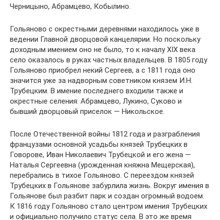
Черницыно, Абрамцево, Кобылино.
Гольяново с окрестными деревнями находилось уже в
ведении Главной дворцовой канцелярии. Но поскольку
доходным имением оно не было, то к началу XIX века
село оказалось в руках частных владельцев. В 1805 году
Гольяново приобрел некий Сергеев, а с 1811 года оно
значится уже за надворным советником князем И.Н.
Трубецким. В имение последнего входили также и
окрестные селения: Абрамцево, Лукино, Суково и
бывший дворцовый приселок — Никольское.
После Отечественной войны 1812 года и разграбления
французами основной усадьбы князей Трубецких в
Говорове, Иван Николаевич Трубецкой и его жена —
Наталья Сергеевна (урожденная княжна Мещерская),
перебрались в тихое Гольяново. С переездом князей
Трубецких в Гольянове забурлила жизнь. Вокруг имения в
Гольянове был разбит парк и создан огромный водоем.
К 1816 году Гольяново стало центром имения Трубецких
и официально получило статус села. В это же время