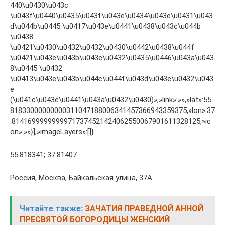
440\u0430\u043c
\u043f\u0440\u0435\u043f\u043e\u0434\u043e\u0431\u043
d\u044b\u0445 \u0417\u043e\u0441\u0438\u043c\u044b
\u0438
\u0421\u0430\u0432\u0432\u0430\u0442\u0438\u044f
\u0421\u043e\u043b\u043e\u0432\u0435\u0446\u043a\u043
8\u0445 \u0432
\u0413\u043e\u043b\u044c\u044f\u043d\u043e\u0432\u043
e
(\u041c\u043e\u0441\u043a\u0432\u0430)»,»link»:»»,»lat»:55.
81833000000000311047188006341457366943359375,»lon»:37
.81416999999999717374521424062550067901611328125,»ic
on»:»»}],»imageLayers»:[]}
55.818341; 37.81407
Россия, Москва, Байкальская улица, 37А
Читайте также:
ЗАЧАТИЯ ПРАВЕДНОЙ АННОЙ
ПРЕСВЯТОЙ БОГОРОДИЦЫ ЖЕНСКИЙ