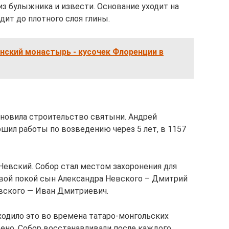
з булыжника и извести. Основание уходит на
одит до плотного слоя глины.
нский монастырь - кусочек Флоренции в
новила строительство святыни. Андрей
шил работы по возведению через 5 лет, в 1157
Невский. Собор стал местом захоронения для
 свой покой сын Александра Невского – Дмитрий
вского — Иван Дмитриевич.
ходило это во времена татаро-монгольских
дено. Собор восстанавливали после каждого