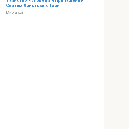
Таинство Исповеди и Причащение
Святых Христовых Таин
Мир духа