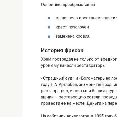
Основные преобразования:
выполнено восстановление и 
крест позолочен;
заменена кровля.
История фресок
Храм пострадал не только от вредно
урон ему нанесли реставраторы.
«Страшный суд» и «Богоматерь на пр
году Н.А. Артлебен, знаменитый зодчий
реставрацию, и святыни были аккура
ящики — реставрацию хотели проводи
провести ее на месте. Деньги на пер
На собрании Археологов в 1895 году 