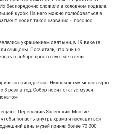
Их беспорядочно сложили в холодном подвале.
льшой кусок. На него можно полюбоваться в
агмент носит такое название – поясное
являлись украшением святыни, в 19 веке (в
ли счищены. Посчитали, что они не
еперь в соборе просто пустые стены.
тарины и принадлежит Никольскому монастырю.
 3 раза в год. Собор носит статус музея-
понатом.
сещают Переславль Залесский. Многие
 чтобы попасть внутрь храма и насладиться
одняшний день музей принял более 70 000