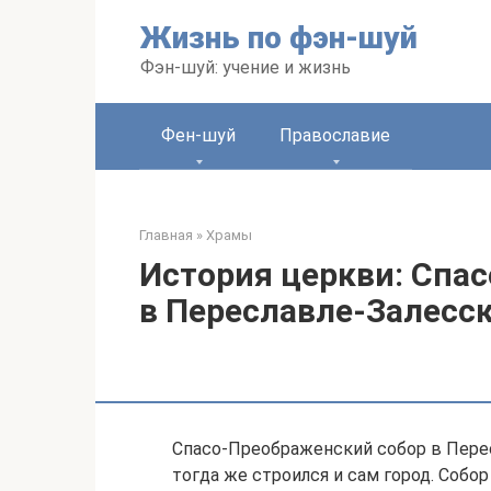
Перейти
Жизнь по фэн-шуй
к
контенту
Фэн-шуй: учение и жизнь
Фен-шуй
Православие
Главная
»
Храмы
История церкви: Спа
в Переславле-Залесс
Спасо-Преображенский собор в Перес
тогда же строился и сам город. Собо