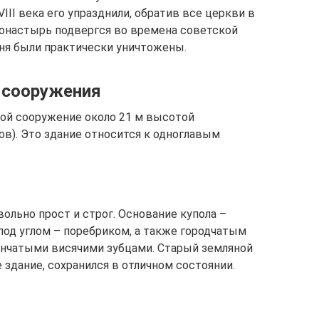
VIII века его упразднили, обратив все церкви в
онастырь подвергся во времена советской
льня были практически уничтожены.
о сооружения
ой сооружение около 21 м высотой
в). Это здание относится к одноглавым
вольно прост и строг. Основание купола –
под углом – поребриком, а также городчатым
енчатыми висячими зубцами. Старый земляной
здание, сохранился в отличном состоянии.