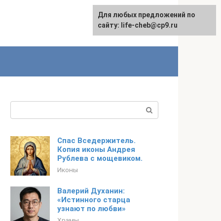
Для любых предложений по
Для любых предложений по
сайту: life-cheb@cp9.ru
сайту: life-cheb@cp9.ru
Поиск:
Спас Вседержитель.
Копия иконы Андрея
Рублева с мощевиком.
Иконы
Валерий Духанин:
«Истинного старца
узнают по любви»
Храмы