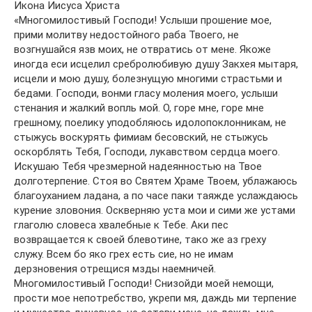
Икона Иисуса Христа
«Многомилостивый Господи! Услыши прошение мое,
прими молитву недостойного раба Твоего, не
возгнушайся язв моих, не отвратись от мене. Якоже
иногда еси исцелил сребролюбивую душу Закхея мытаря,
исцели и мою душу, болезнущую многими страстьми и
бедами. Господи, вонми гласу моления моего, услыши
стенания и жалкий вопль мой. О, горе мне, горе мне
грешному, поелику уподобляюсь идолопоклонникам, не
стыжусь воскурять фимиам бесовский, не стыжусь
оскорблять Тебя, Господи, лукавством сердца моего.
Искушаю Тебя чрезмерной надеянностью на Твое
долготерпение. Стоя во Святем Храме Твоем, ублажаюсь
благоуханием ладана, а по часе паки таяжде услаждаюсь
курение зловония. Оскверняю уста мои и сими же устами
глаголю словеса хвалебные к Тебе. Аки пес
возвращается к своей блевотине, тако же аз греху
служу. Всем бо яко грех есть сие, но не имам
дерзновения отрещися мзды наемничей.
Многомилостивый Господи! Снизойди моей немощи,
прости мое непотребство, укрепи мя, даждь ми терпение