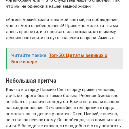
Ангел-Хранитель — это служитель нашего спасения, так
что мы не одиноки в нашей земной жизни
«Ангеле Божий, хранителю мой святый, на соблюдение
мне от Бога с небес данный! Прилежно молю тя: ты мя
днесь просвети, и от всякаго зла сохрани, ко всякому
деянию настави, и на путь спасения направи. Аминь.»
Читайте также:
Топ-50: Цитаты великих о
Боге и вере
Небольшая притча
Как-то к старцу Паисию Святогорцу пришел человек,
дочь которого была тяжко больна. Ребенок буквально
погибал от различных недугов. Врачи не давали шансов
на выздоровление. Отчаявшийся отец просил старца
помолиться за девочку, помочь. Отец Паисий, конечно,
не отказал несчастному. Он пообещал, что помолится за
дитя. В беседе же сказал, что надобно и отцу помогать