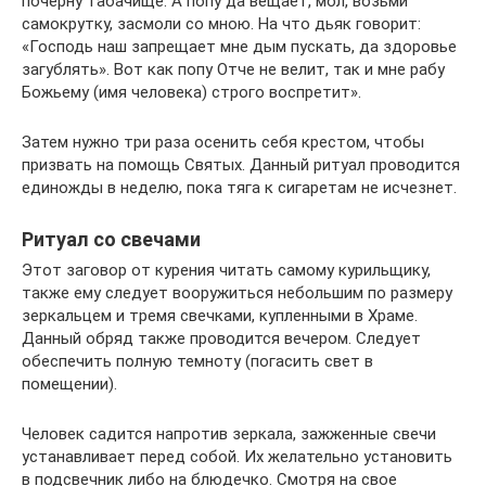
почерну табачище. А попу да вещает, мол, возьми
самокрутку, засмоли со мною. На что дьяк говорит:
«Господь наш запрещает мне дым пускать, да здоровье
загублять». Вот как попу Отче не велит, так и мне рабу
Божьему (имя человека) строго воспретит».
Затем нужно три раза осенить себя крестом, чтобы
призвать на помощь Святых. Данный ритуал проводится
единожды в неделю, пока тяга к сигаретам не исчезнет.
Ритуал со свечами
Этот заговор от курения читать самому курильщику,
также ему следует вооружиться небольшим по размеру
зеркальцем и тремя свечками, купленными в Храме.
Данный обряд также проводится вечером. Следует
обеспечить полную темноту (погасить свет в
помещении).
Человек садится напротив зеркала, зажженные свечи
устанавливает перед собой. Их желательно установить
в подсвечник либо на блюдечко. Смотря на свое