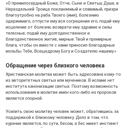
«О премилосердный Боже, Отче, Сыне и Святьш Душе, в
Нераздельней Троице покланяемый и славимый, призри
благоутробно на раба Твоего (имя), болезнию
одержимаго; отпусти ему вся согрешения его; подай ему
исцеление от болезни; возврати ему здравие и силы
телесные; подай ему долгоденственное и
благоденственное житие, мирные Твой и премирные
блага, чтобы он вместе с нами приносил благодарные
мольбы Тебе, Всещедрому Богу и Создателю нашему.»
Обращение через близкого человека
Христианская молитва может быть адресована кому-то
из авторитетных святых или мучеников. В исламе нет
института канонизации святых. Поэтому возможность
использования в молитве имён кого-либо из пророков
является спорной.
Усилить свою молитву человек может, обратившись за
поддержкой к близкому человеку. Дело в том, что
курение является, по сути, бесом, а бес имеет инстинкт