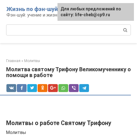
Перейти
Жизнь по фэн-шуй
Для любых предложений по
Для любых предложений по
к
Фэн-шуй: учение и жизнь
сайту: life-cheb@cp9.ru
сайту: life-cheb@cp9.ru
контенту
Поиск:
Главная
»
Молитвы
Молитва святому Трифону Великомученнику о
помощи в работе
Молитвы о работе Святому Трифону
Молитвы