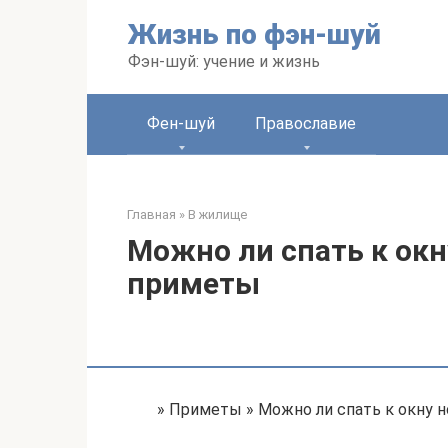
Перейти
Жизнь по фэн-шуй
к
контенту
Фэн-шуй: учение и жизнь
Фен-шуй
Православие
Главная
»
В жилище
Можно ли спать к окн
приметы
» Приметы » Можно ли спать к окну 