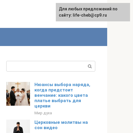
Для любых предложений по
Для любых предложений по
сайту: life-cheb@cp9.ru
сайту: life-cheb@cp9.ru
Поиск:
Нюансы выбора наряда,
когда предстоит
венчание: какого цвета
платье выбрать для
церкви
Мир духа
Церковные молитвы на
сон видео