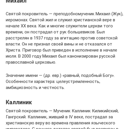
Михаил
Святой покровитель — преподобномученик Михаил (Жук),
иеромонах. Святой жил и служил христианской вере в
начале XX века. Как и многие служители церкви того
времени, он пострадал от рук большевиков. Был
расстрелян в 1937 году за агитацию против советской
власти. Он не признал своей вины и не отказался от
Христа. Приговор был приведен в исполнение в начале
июля. В 2000 году Михаил был канонизирован русской
православной церковью.
Значение имени — (др. евр.) «равный, подобный Богу».
Особенности характера: целеустремленность,
амбициозность и честность.
Каллиник
Святой покровитель — Мученик Каллиник Киликийский,
Гангрский. Каллиник, живший в IV веке, пострадал за
христианскую веру во времена правления языческого