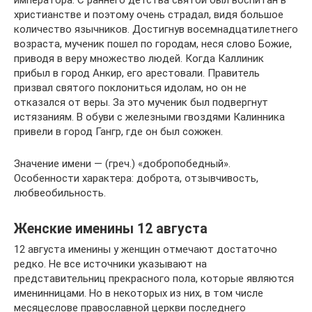
императора. С раннего детства святой был воспитан в
христианстве и поэтому очень страдал, видя большое
количество язычников. Достигнув восемнадцатилетнего
возраста, мученик пошел по городам, неся слово Божие,
приводя в веру множество людей. Когда Каллиник
прибыл в город Анкир, его арестовали. Правитель
призвал святого поклониться идолам, но он не
отказался от веры. За это мученик был подвергнут
истязаниям. В обуви с железными гвоздями Калинника
привели в город Гангр, где он был сожжен.
Значение имени — (греч.) «добропобедный».
Особенности характера: доброта, отзывчивость,
любвеобильность.
Женские именины 12 августа
12 августа именины у женщин отмечают достаточно
редко. Не все источники указывают на
представительниц прекрасного пола, которые являются
именинницами. Но в некоторых из них, в том числе
месяцеслове православной церкви последнего