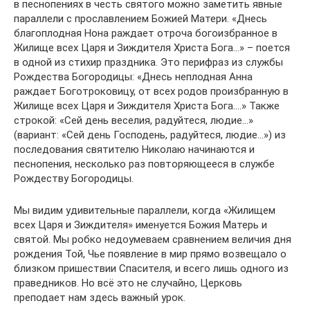
в песнопениях в честь святого можно заметить явные
параллели с прославлением Божией Матери. «Днесь
благоплодная Нона раждает отроча богоизбранное в
Жилище всех Царя и Зиждителя Христа Бога…» – поется
в одной из стихир праздника. Это перифраз из службы
Рождества Богородицы: «Днесь неплодная Анна
раждает Боготроковицу, от всех родов произбранную в
Жилище всех Царя и Зиждителя Христа Бога….» Также
строкой: «Сей день веселия, радуйтеся, людие…»
(вариант: «Сей день Господень, радуйтеся, людие…») из
последования святителю Николаю начинаются и
песнопения, несколько раз повторяющееся в службе
Рождеству Богородицы.
Мы видим удивительные параллели, когда «Жилищем
всех Царя и Зиждителя» именуется Божия Матерь и
святой. Мы робко недоумеваем сравнением величия дня
рождения Той, Чье появление в мир прямо возвещало о
близком пришествии Спасителя, и всего лишь одного из
праведников. Но всё это не случайно, Церковь
преподает нам здесь важный урок.