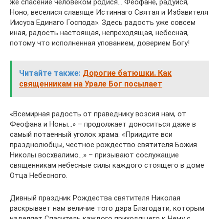
же спасение человеком родися… Феофане, радуйся,
Ноно, веселися славяще Истиннаго Святая и Избавителя
Иисуса Единаго Господа». Здесь радость уже совсем
иная, радость настоящая, непреходящая, небесная,
потому что исполненная упованием, доверием Богу!
Читайте также:
Дорогие батюшки. Как
священникам на Урале Бог посылает
«Всемирная радость от праведнику возсия нам, от
Феофана и Ноны…» – продолжает доноситься даже в
самый потаенный уголок храма. «Приидите вси
празднолюбцы, честное рождество святителя Божия
Николы восхвалимо…» – призывают сослужащие
священникам небесные силы каждого стоящего в доме
Отца Небесного.
Дивный праздник Рождества святителя Николая
раскрывает нам величие того дара Благодати, которым
наделяет Спаситель каждого приходящего к Нему с