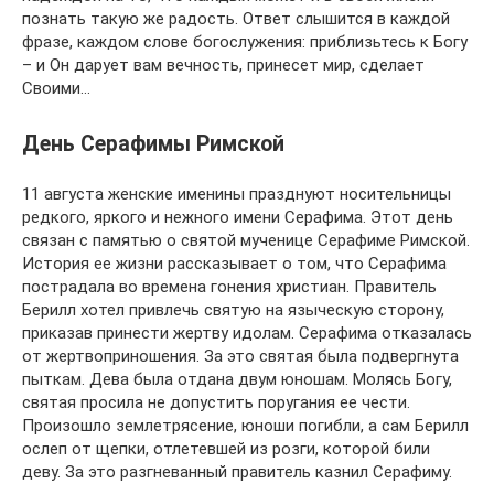
познать такую же радость. Ответ слышится в каждой
фразе, каждом слове богослужения: приблизьтесь к Богу
– и Он дарует вам вечность, принесет мир, сделает
Своими…
День Серафимы Римской
11 августа женские именины празднуют носительницы
редкого, яркого и нежного имени Серафима. Этот день
связан с памятью о святой мученице Серафиме Римской.
История ее жизни рассказывает о том, что Серафима
пострадала во времена гонения христиан. Правитель
Берилл хотел привлечь святую на языческую сторону,
приказав принести жертву идолам. Серафима отказалась
от жертвоприношения. За это святая была подвергнута
пыткам. Дева была отдана двум юношам. Молясь Богу,
святая просила не допустить поругания ее чести.
Произошло землетрясение, юноши погибли, а сам Берилл
ослеп от щепки, отлетевшей из розги, которой били
деву. За это разгневанный правитель казнил Серафиму.