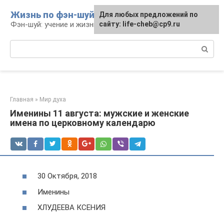
Перейти
Жизнь по фэн-шуй
Для любых предложений по
Для любых предложений по
к
Фэн-шуй: учение и жизнь
сайту: life-cheb@cp9.ru
сайту: life-cheb@cp9.ru
контенту
Поиск:
Главная
»
Мир духа
Именины 11 августа: мужские и женские
имена по церковному календарю
30 Октября, 2018
Именины
ХЛУДЕЕВА КСЕНИЯ