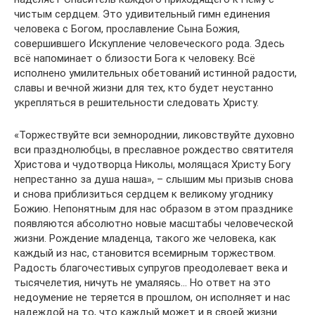
чистым сердцем. Это удивительный гимн единения
человека с Богом, прославление Сына Божия,
совершившего Искупление человеческого рода. Здесь
всё напоминает о близости Бога к человеку. Всё
исполнено умилительных обетований истинной радости,
славы и вечной жизни для тех, кто будет неустанно
укрепляться в решительности следовать Христу.
«Торжествуйте вси земнороднии, ликовствуйте духовно
вси празднолюбцы, в преславное рождество святителя
Христова и чудотворца Николы, молящася Христу Богу
непрестанно за душа наша», – слышим мы призыв снова
и снова приблизиться сердцем к великому угоднику
Божию. Непонятным для нас образом в этом празднике
появляются абсолютно новые масштабы человеческой
жизни. Рождение младенца, такого же человека, как
каждый из нас, становится всемирным торжеством.
Радость благочестивых супругов преодолевает века и
тысячелетия, ничуть не умаляясь… Но ответ на это
недоумение не теряется в прошлом, он исполняет и нас
надеждой на то, что каждый может и в своей жизни