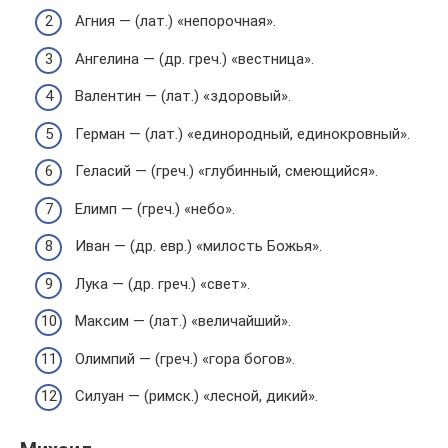
Агния — (лат.) «непорочная».
Ангелина — (др. греч.) «вестница».
Валентин — (лат.) «здоровый».
Герман — (лат.) «единородный, единокровный».
Геласий — (греч.) «глубинный, смеющийся».
Елимп — (греч.) «небо».
Иван — (др. евр.) «милость Божья».
Лука — (др. греч.) «свет».
Максим — (лат.) «величайший».
Олимпий — (греч.) «гора богов».
Силуан — (римск.) «лесной, дикий».