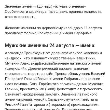
Значение имени — (др. евр.) «жгучая, огненная».
Особенности характера: тщеславие, проницательность,
ответственность.
Женские именины по церковному календарю 11 августа
празднует только носительница имени Серафима.
Мужские именины 24 августа — имена:
АлександрПроисходит от древнегреческого «алексо» и
«андрос» , что означает «мужественный защитник».
Мученик АлександрВасилийЗначение латинского имени
«целующий». Древнегреческий вариант означает
«повелитель, царственный». Преподобномученик Василий
Печерский.ГавинийВариант имени Габриэль, в значении
«моя помощь-Бог». Еврейского происхождения. Мученик
Гавиний, пресвитер.Гай (Гаий)Происходит от греческого.
Означает «рожденный землей». Значение латинского
имени «игривый, живой». Священномученик Гаий, папа
Римский.ГаянТатарского (тюркского) происхождения.
Значение «известный; знатный». Родственное имя