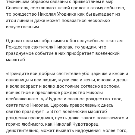
теснейшим образом связаны с пришествием в мир
Спасителя, составляют некий пролог к этому событию,
то рождество Николая Угодника как бы выпадает из
этой линии и даже может показаться несколько
искусственным.
Однако если мы обратимся к богослужебным текстам
Рождества святителя Николая, то увидим, что
празднуемое событие в них приобретает вселенский
масштаб:
«Приидите вси добрыи святителие убо цари же и князи и
сановницы и вси людие, мужи еже и жены, юноша и девы
и всяк возраст и всяко достояние согласно воспоем,
всечестное и преславное рождество Николы
всеблаженнаго…»; «Чудное и славное рождество твое,
святителю Николае, Церковь православных днесь
светло празднует…» Этот вселенский масштаб
рождения праведника, пусть даже такого почитаемого и
горячо любимого, как Николай Чудотворец,
действительно, может вызвать недоумения. Более того,