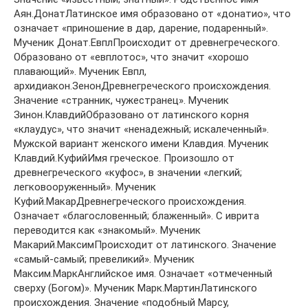
Аян.ДонатЛатинское имя образовано от «донатио», что
означает «приношение в дар, дарение, подаренный».
Мученик Донат.ЕвплПроисходит от древнегреческого.
Образовано от «евплотос», что значит «хорошо
плавающий». Мученик Евпл,
архидиакон.ЗенонДревнегреческого происхождения.
Значение «странник, чужестранец». Мученик
Зинон.КлавдийОбразовано от латинского корня
«клаудус», что значит «ненадежный; искалеченный».
Мужской вариант женского имени Клавдия. Мученик
Клавдий.КуфийИмя греческое. Произошло от
древнегреческого «куфос», в значении «легкий;
легковооруженный». Мученик
Куфий.МакарДревнегреческого происхождения.
Означает «благословенный; блаженный». С иврита
переводится как «знакомый». Мученик
Макарий.МаксимПроисходит от латинского. Значение
«самый-самый; превеликий». Мученик
Максим.МаркАнглийское имя. Означает «отмеченный
сверху (Богом)». Мученик Марк.МартинЛатинского
происхождения. Значение «подобный Марсу,