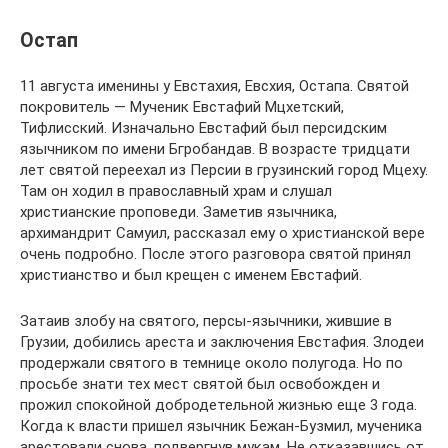
Остап
11 августа именины у Евстахия, Евсхия, Остапа. Святой
покровитель — Мученик Евстафий Мцхетский,
Тифлисский. Изначально Евстафий был персидским
язычником по имени Бгро­бан­дав. В возрасте тридцати
лет святой переехал из Персии в грузинский город Мцеху.
Там он ходил в православный храм и слушал
христианские проповеди. Заметив язычника,
архимандрит Самуил, рассказал ему о христианской вере
очень подробно. После этого разговора святой принял
христианство и был крещен с именем Евстафий.
Затаив злобу на святого, персы-язычники, жившие в
Грузии, добились ареста и заключения Евстафия. Злодеи
продержали святого в темнице около полугода. Но по
просьбе знати тех мест святой был освобожден и
прожил спокойной добродетельной жизнью еще 3 года.
Когда к власти пришел язычник Бе­жан-Буз­мил, мученика
арестовали снова, подвергнув мукам. Не отказавшись от