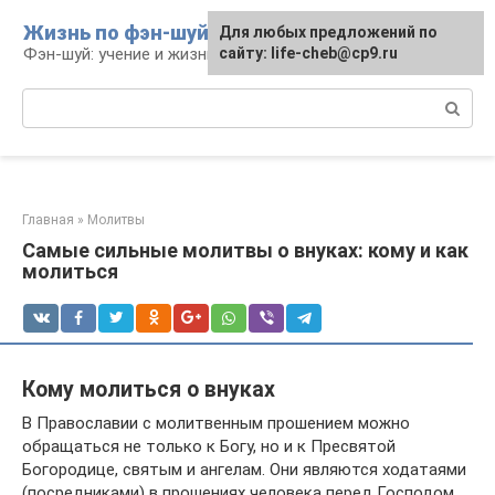
Перейти
Жизнь по фэн-шуй
Для любых предложений по
Для любых предложений по
к
Фэн-шуй: учение и жизнь
сайту: life-cheb@cp9.ru
сайту: life-cheb@cp9.ru
контенту
Поиск:
Главная
»
Молитвы
Самые сильные молитвы о внуках: кому и как
молиться
Кому молиться о внуках
В Православии с молитвенным прошением можно
обращаться не только к Богу, но и к Пресвятой
Богородице, святым и ангелам. Они являются ходатаями
(посредниками) в прошениях человека перед Господом.