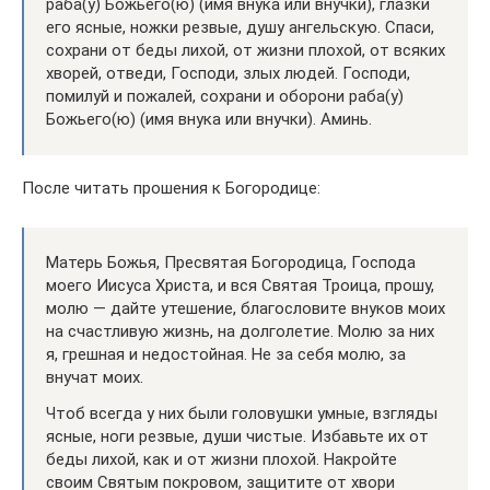
раба(у) Божьего(ю) (имя внука или внучки), глазки
его ясные, ножки резвые, душу ангельскую. Спаси,
сохрани от беды лихой, от жизни плохой, от всяких
хворей, отведи, Господи, злых людей. Господи,
помилуй и пожалей, сохрани и оборони раба(у)
Божьего(ю) (имя внука или внучки). Аминь.
После читать прошения к Богородице:
Матерь Божья, Пресвятая Богородица, Господа
моего Иисуса Христа, и вся Святая Троица, прошу,
молю — дайте утешение, благословите внуков моих
на счастливую жизнь, на долголетие. Молю за них
я, грешная и недостойная. Не за себя молю, за
внучат моих.
Чтоб всегда у них были головушки умные, взгляды
ясные, ноги резвые, души чистые. Избавьте их от
беды лихой, как и от жизни плохой. Накройте
своим Святым покровом, защитите от хвори