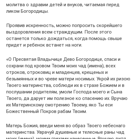
молитва о здравии детей и внуков, читаемая перед
ликом Богородицы.
Проявив искренность, можно попросить скорейшего
выздоровления всем страждущим. После этого
останется только дождаться, когда помощь свыше
придет и ребенок встанет на ноги.
«О Пресвятая Владычице Дево Богородице, спаси и
сохрани под кровом Твоим моих чад (имена), всех
отроков, отроковиц и младенцев, крещеных и
безымянных и во чреве матери носимых. Укрой их ризою
Твоего материнства, соблюди их в страхе Божием и в
послушании родителям, умоли Господа моего и Сына
Твоего, да дарует им полезное ко спасению их. Вручаю
их Материнскому смотрению Твоему, яко Ты еси
Божественный Покров рабам Твоим.
Матерь Божия, введи меня во образ Твоего небеснаго
материнства. Уврачуй душевные и телесные раны чад
моих (имена), моими грехами нанесенные. Вручаю дитя