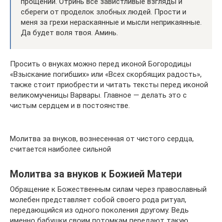
прощении. Отринь все завистливые взгляды и
сбереги от проделок злобных людей. Прости и
меня за грехи нераскаянные и мысли неприкаянные.
Да будет воля твоя. Аминь.
Просить о внуках можно перед иконой Богородицы
«Взыскание погибших» или «Всех скорбящих радость»,
также стоит приобрести и читать тексты перед иконой
великомученицы Варвары. Главное — делать это с
чистым сердцем и в постоянстве.
Молитва за внуков, вознесенная от чистого сердца,
считается наиболее сильной
Молитва за внуков к Божией Матери
Обращение к Божественным силам через православный
молебен представляет собой своего рода ритуал,
передающийся из одного поколения другому. Ведь
именно бабушки своим потомкам передают такую