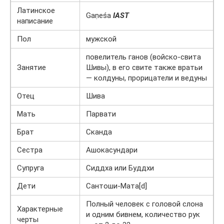
Латинское
Gaṇeśa
IAST
написание
Пол
мужской
повелитель ганов (войско-свита
Занятие
Шивы), в его свите также вратьи
— колдуны, прорицатели и ведуны
Отец
Шива
Мать
Парвати
Брат
Сканда
Сестра
Ашокасундари
Супруга
Сиддха или Буддхи
Дети
Сантоши-Мата[d]
Полный человек с головой слона
Характерные
и одним бивнем, количество рук
черты