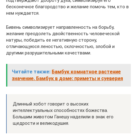
подтверждают доброту духа, символизируя его
бесконечное благородство и желание помочь тем, кто в
нем нуждается.
Бивень символизирует направленность на борьбу,
желание преодолеть двойственность человеческой
натуры, победить ее негативную сторону,
отличающуюся леностью, склочностью, злобой и
другими разрушительными качествами.
Читайте также:
Бамбук комнатное растение
значение. Бамбук в доме: приметы и суеверия
Длинный хобот говорит о высоких
интеллектуальных способностях божества.
Большим животом Ганешу наделили в знак его
щедрости и великодушия.