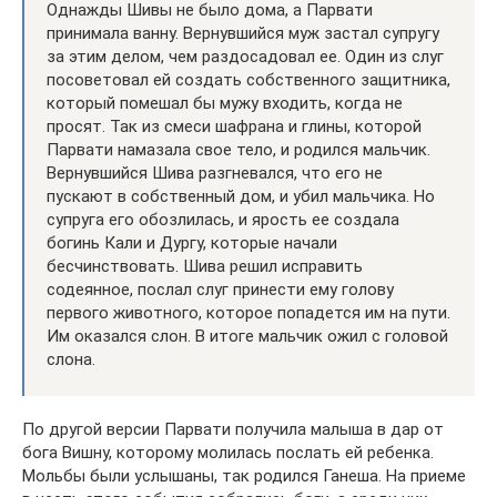
Однажды Шивы не было дома, а Парвати
принимала ванну. Вернувшийся муж застал супругу
за этим делом, чем раздосадовал ее. Один из слуг
посоветовал ей создать собственного защитника,
который помешал бы мужу входить, когда не
просят. Так из смеси шафрана и глины, которой
Парвати намазала свое тело, и родился мальчик.
Вернувшийся Шива разгневался, что его не
пускают в собственный дом, и убил мальчика. Но
супруга его обозлилась, и ярость ее создала
богинь Кали и Дургу, которые начали
бесчинствовать. Шива решил исправить
содеянное, послал слуг принести ему голову
первого животного, которое попадется им на пути.
Им оказался слон. В итоге мальчик ожил с головой
слона.
По другой версии Парвати получила малыша в дар от
бога Вишну, которому молилась послать ей ребенка.
Мольбы были услышаны, так родился Ганеша. На приеме