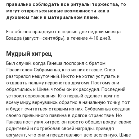
правильно соблюдать все ритуалы торжества, то
могут открыться новые возможности как в
духовном так и в материальном плане.
Его обычно празднуют в первые две недели месяца
Бхадра (август—сентябрь), в течение 4-10 дней.
Мудрый хитрец
Был случай, когда Ганеша поспорил с братом
Правителем Субраманьа, кто из них старше. Спор
разгорелся нешуточный. Никто не хотел уступать и
отдавать пальму первенства другому. Поэтому они
обратились к Шиве, чтобы он их рассудил. Последний
устроил соревнования. Кто первый сделает круг по
всему миру, вернувшись обратно в начальную точку, тот
и будет считаться старшим из них. Субраманьа оседлал
своего привычного павлина в долгое странствие. Но
Ганеша поступил хитрее: он просто обошел вокруг своих
родителей и потребовал своей награды, приведя
аргумент, что они и представляют всю вселенную. Шиве