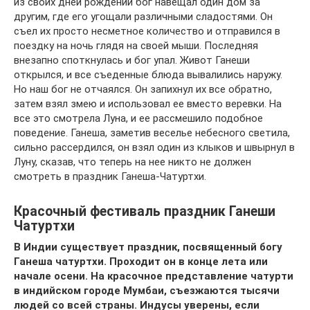
из своих дней рождений бог навещал один дом за
другим, где его угощали различными сладостями. Он
съел их просто несметное количество и отправился в
поездку на ночь глядя на своей мыши. Последняя
внезапно споткнулась и бог упал. Живот Ганеши
открылся, и все съеденные блюда вывалились наружу.
Но наш бог не отчаялся. Он запихнул их все обратно,
затем взял змею и использовал ее вместо веревки. На
все это смотрела Луна, и ее рассмешило подобное
поведение. Ганеша, заметив веселье небесного светила,
сильно рассердился, он взял один из клыков и швырнул в
Луну, сказав, что теперь на нее никто не должен
смотреть в праздник Ганеша-Чатуртхи.
Красочный фестиваль праздник Ганеши
Чатуртхи
В Индии существует праздник, посвященный богу
Ганеша чатуртхи. Проходит он в конце лета или
начале осени. На красочное представление чатурти
в индийском городе Мумбаи, съезжаются тысячи
людей со всей страны. Индусы уверены, если