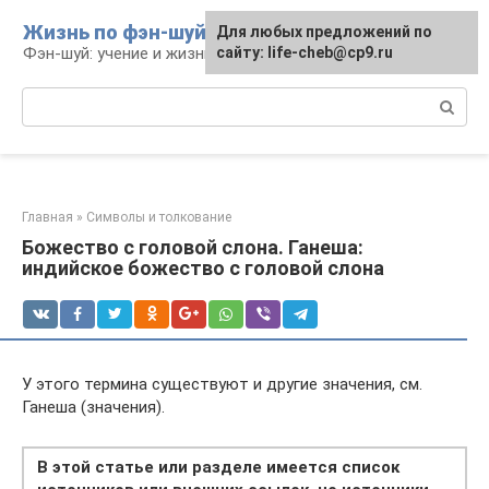
Перейти
Жизнь по фэн-шуй
Для любых предложений по
Для любых предложений по
к
Фэн-шуй: учение и жизнь
сайту: life-cheb@cp9.ru
сайту: life-cheb@cp9.ru
контенту
Поиск:
Главная
»
Символы и толкование
Божество с головой слона. Ганеша:
индийское божество с головой слона
У этого термина существуют и другие значения, см.
Ганеша (значения).
В этой статье или разделе имеется список