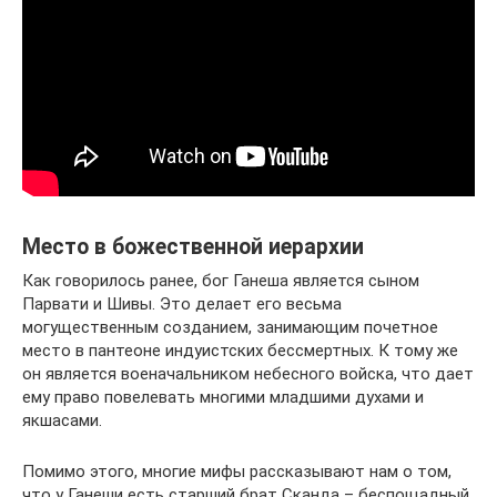
Место в божественной иерархии
Как говорилось ранее, бог Ганеша является сыном
Парвати и Шивы. Это делает его весьма
могущественным созданием, занимающим почетное
место в пантеоне индуистских бессмертных. К тому же
он является военачальником небесного войска, что дает
ему право повелевать многими младшими духами и
якшасами.
Помимо этого, многие мифы рассказывают нам о том,
что у Ганеши есть старший брат Сканда – беспощадный