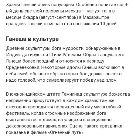
Храмы Ганеши очень популярны. Особенно почитается 4-
ый день светлой половины месяца — чатуртти, а в
месяце бхадра (август-сентябрь) в Махараштре
праздник Ганеши отмечают на протяжении 10 дней.
Ганеша в культуре
Древние скульптуры бога мудрости, обнаруженные в
Индии, датируются III или IV веком. Образ танцующего
Ганеши более поздний и относится к периоду
Средневековья. Некоторые идолы Ганеши включают в
себя змей, обычно кобр, которых бог держит высоко
надо головой, что символизирует победу над злом.
В южноиндийском штате Тамилнад скульптура божества
непременно присутствует в каждом храме; там же
ежегодно проводится посвященный ему масштабный
фестиваль, когда огромные изображения бога
выставляются в домах, на улицах и в специально
декорированных павильонах. Сцена такого праздника
показана в фильме «Огненный путь».