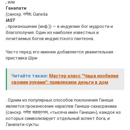
, или
Ганапати
(санскр. गणेश; Gaṇeśa
IAST
; произношение (инф.)) — в индуизме бог мудрости и
благополучия. Один из наиболее известных и
почитаемых богов индуистского пантеона.
Часто перед его именем добавляется уважительная
приставка
Шри-
Читайте также:
Мастер класс "Чаша изобилия
своими руками": привлекаем деньги в дом
. Одним из популярных способов поклонения Ганеше
является произнесение нараспев Ганеша-сахасранама
(санскр. गणेश सहस्रनाम, «тысяча имён Ганеши»), каждое из
которых символизирует отдельный аспект бога, и
Ганапати-сукты.