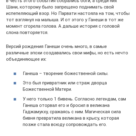
в честь этого события собрались боги, а среди них
Шани, которому было запрещено поднимать свой
испепеляющий взор. Но Парвати настояла на том, чтобы
тот взглянул на малыша. И от этого у Ганеши в тот же
момент сгорела голова. А дальше история с головой
слона повторяется.
Версий рождения Ганеши очень много, в самые
различные эпохи создавались свои мифы, но есть нечто
объединяющее их:
Ганеша – творение божественной силы.
Это был привратник или страж дворца
Божественной Матери.
У него только 1 бивень. Согласно легендам, сам
Ганеша оторвал его и бросил в великана
Гаджамукху, сражаясь с ним. Магическая сила
бивня превратила великана в крысу, которая
позже стала всюду сопровождать его.