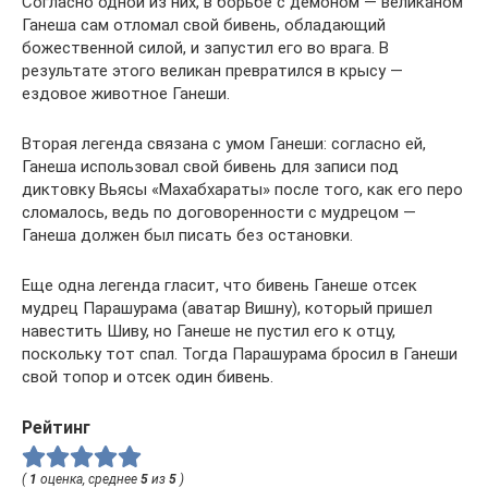
Согласно одной из них, в борьбе с демоном — великаном
Ганеша сам отломал свой бивень, обладающий
божественной силой, и запустил его во врага. В
результате этого великан превратился в крысу —
ездовое животное Ганеши.
Вторая легенда связана с умом Ганеши: согласно ей,
Ганеша использовал свой бивень для записи под
диктовку Вьясы «Махабхараты» после того, как его перо
сломалось, ведь по договоренности с мудрецом —
Ганеша должен был писать без остановки.
Еще одна легенда гласит, что бивень Ганеше отсек
мудрец Парашурама (аватар Вишну), который пришел
навестить Шиву, но Ганеше не пустил его к отцу,
поскольку тот спал. Тогда Парашурама бросил в Ганеши
свой топор и отсек один бивень.
Рейтинг
(
1
оценка, среднее
5
из
5
)