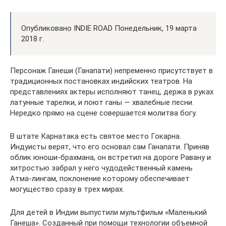
Опубликовано INDIE ROAD Понедельник, 19 марта
2018 г.
Персонаж Ганеши (Ганапати) непременно присутствует в
традиционных постановках индийских театров. На
представлениях актеры исполняют танец, держа в руках
латунные тарелки, и поют ганы — хвалебные песни.
Нередко прямо на сцене совершается молитва богу.
В штате Карнатака есть святое место Гокарна.
Индуисты верят, что его основал сам Ганапати. Приняв
облик юноши-брахмана, он встретил на дороге Равану и
хитростью забрал у него чудодейственный камень
Атма-лингам, поклонение которому обеспечивает
могущество сразу в трех мирах.
Для детей в Индии выпустили мультфильм «Маленький
Ганеша». Созданный при помощи технологии объемной