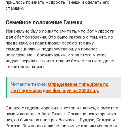
пришлось признать мудрость Ганеши и сделать его
старшим.
Семейное положение Ганеши
Изначально было принято считать, что бог мудрости
дал обет безбрачия. Это было связано с тем, что, по
преданиям, он практиковал особую технику
самодисциплины, подразумевающую половое
воздержание – брахмачарьям. Из-за этого многие
индусы верили в то, что тело их божества никогда не
коснется женщины.
Читайте также:
Определение типа дома по
летящим звёздам фэн шуй на 2020 год.
Однако с годами моральные устои менялись, а вместе с
ними и легенды о боге Ганеше. Согласно некоторым из
них, он был женат на трех богинях — Буддхи, Сиддхи и
Риддхи. Они воплощали недвижимые идеалы мудрости: