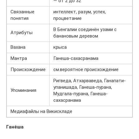
— от 2 до 32
Связанные
интеллект, разум, успех,
понятия
процветание
В Бенгалии соединён узами с
Атрибуты
банановым деревом
Вахана
крыса
Мантра
Ганеша-сахасранама
Происхождение
см.вероятное происхождение
Ригведа, Атхарваведа, Ганапати-
упанишада, Ганеша-пурана,
Упоминания
Мудгала-пурана, Ганеша-
сахасранама
Медиафайлы на Викискладе
Гане́ша