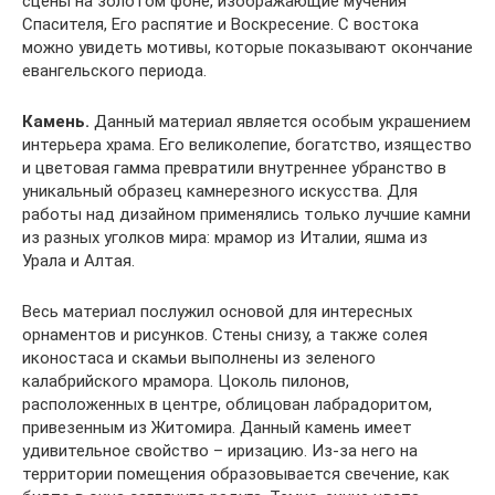
сцены на золотом фоне, изображающие мучения
Спасителя, Его распятие и Воскресение. С востока
можно увидеть мотивы, которые показывают окончание
евангельского периода.
Камень.
Данный материал является особым украшением
интерьера храма. Его великолепие, богатство, изящество
и цветовая гамма превратили внутреннее убранство в
уникальный образец камнерезного искусства. Для
работы над дизайном применялись только лучшие камни
из разных уголков мира: мрамор из Италии, яшма из
Урала и Алтая.
Весь материал послужил основой для интересных
орнаментов и рисунков. Стены снизу, а также солея
иконостаса и скамьи выполнены из зеленого
калабрийского мрамора. Цоколь пилонов,
расположенных в центре, облицован лабрадоритом,
привезенным из Житомира. Данный камень имеет
удивительное свойство – иризацию. Из-за него на
территории помещения образовывается свечение, как