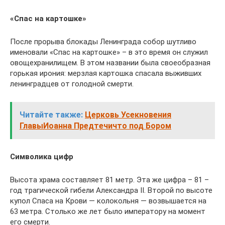
«Спас на картошке»
После прорыва блокады Ленинграда собор шутливо
именовали «Спас на картошке» – в это время он служил
овощехранилищем. В этом названии была своеобразная
горькая ирония: мерзлая картошка спасала выживших
ленинградцев от голодной смерти.
Читайте также:
Церковь Усекновения
ГлавыИоанна Предтечичто под Бором
Символика цифр
Высота храма составляет 81 метр. Эта же цифра – 81 –
год трагической гибели Александра II. Второй по высоте
купол Спаса на Крови — колокольня — возвышается на
63 метра. Столько же лет было императору на момент
его смерти.