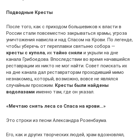
Подводные Кресты
После того, как с приходом большевиков к власти в
России стали повсеместно закрываться храмы, угроза
уничтожения нависла и над Спасом на Крови. По легенде,
чтобы уберечь от переплавки святыню собора —
кресты с купола
, их
тайно сняли
и укрыли на дне
канала Грибоедова. Впоследствии во время начавшейся
реставрации их никто не мог найти. Совет поискать их
на дне канала дал реставраторам проходивший мимо
незнакомец, который, возможно, вовсе не являлся
случайным прохожим.
Кресты были найдены
водолазами
именно там, где он указал.
«Мечтаю снять леса со Спаса на крови…»
Это строки из песни Александра Розенбаума.
Его, как и других творческих людей, храм вдохновлял,