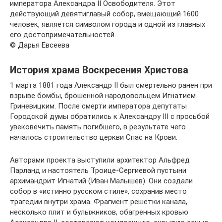
императора Александра II Освободителя. Этот
действующий девятиглавый собор, вмещающий 1600
человек, является символом города и одной из главных
его достопримечательностей.
© Дарья Евсеева
История храма Воскресения Христова
1 марта 1881 года Александр II был смертельно ранен при
взрыве бомбы, брошенной народовольцем Игнатием
Гриневицким. После смерти императора депутаты
Городской думы обратились к Александру III с просьбой
увековечить память погибшего, в результате чего
началось строительство церкви Спас на Крови.
Авторами проекта выступили архитектор Альфред
Парланд и настоятель Троице-Сергиевой пустыни
архимандрит Игнатий (Иван Малышев). Они создали
собор в «истинно русском стиле», сохранив место
трагедии внутри храма. Фрагмент решетки канала,
несколько плит и булыжников, обагренных кровью