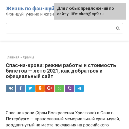
Перейти
Жизнь по фэн-шуй
Для любых предложений по
Для любых предложений по
к
Фэн-шуй: учение и жизнь
сайту: life-cheb@cp9.ru
сайту: life-cheb@cp9.ru
контенту
Поиск:
Главная
»
Храмы
Спас-на-крови: режим работы и стоимость
билетов — лето 2021, как добраться и
официальный сайт
Спас на крови (Храм Воскресения Христова) в Санкт-
Петербурге — православный мемориальный храм-музей,
воздвигнутый на месте покушения на российского