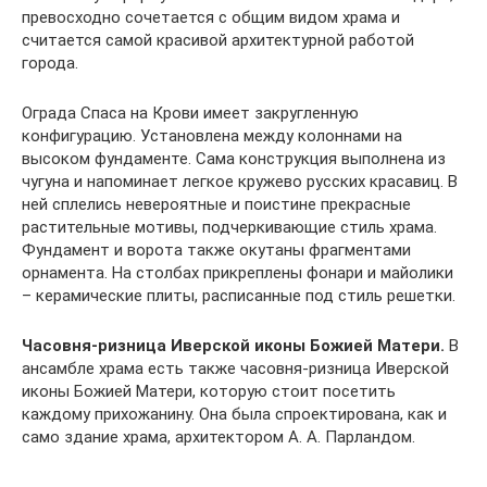
превосходно сочетается с общим видом храма и
считается самой красивой архитектурной работой
города.
Ограда Спаса на Крови имеет закругленную
конфигурацию. Установлена между колоннами на
высоком фундаменте. Сама конструкция выполнена из
чугуна и напоминает легкое кружево русских красавиц. В
ней сплелись невероятные и поистине прекрасные
растительные мотивы, подчеркивающие стиль храма.
Фундамент и ворота также окутаны фрагментами
орнамента. На столбах прикреплены фонари и майолики
– керамические плиты, расписанные под стиль решетки.
Часовня-ризница Иверской иконы Божией Матери.
В
ансамбле храма есть также часовня-ризница Иверской
иконы Божией Матери, которую стоит посетить
каждому прихожанину. Она была спроектирована, как и
само здание храма, архитектором А. А. Парландом.