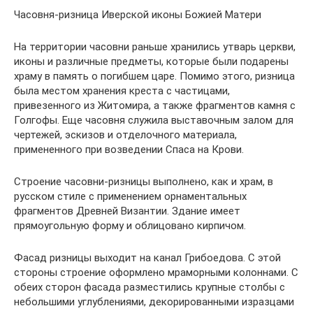
Часовня-ризница Иверской иконы Божией Матери
На территории часовни раньше хранились утварь церкви,
иконы и различные предметы, которые были подарены
храму в память о погибшем царе. Помимо этого, ризница
была местом хранения креста с частицами,
привезенного из Житомира, а также фрагментов камня с
Голгофы. Еще часовня служила выставочным залом для
чертежей, эскизов и отделочного материала,
примененного при возведении Спаса на Крови.
Строение часовни-ризницы выполнено, как и храм, в
русском стиле с применением орнаментальных
фрагментов Древней Византии. Здание имеет
прямоугольную форму и облицовано кирпичом.
Фасад ризницы выходит на канал Грибоедова. С этой
стороны строение оформлено мраморными колоннами. С
обеих сторон фасада разместились крупные столбы с
небольшими углублениями, декорированными изразцами