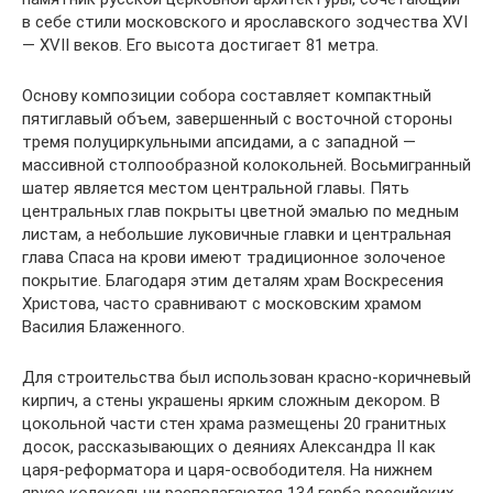
в себе стили московского и ярославского зодчества XVI
— XVII веков. Его высота достигает 81 метра.
Основу композиции собора составляет компактный
пятиглавый объем, завершенный с восточной стороны
тремя полуциркульными апсидами, а с западной —
массивной столпообразной колокольней. Восьмигранный
шатер является местом центральной главы. Пять
центральных глав покрыты цветной эмалью по медным
листам, а небольшие луковичные главки и центральная
глава Спаса на крови имеют традиционное золоченое
покрытие. Благодаря этим деталям храм Воскресения
Христова, часто сравнивают с московским храмом
Василия Блаженного.
Для строительства был использован красно-коричневый
кирпич, а стены украшены ярким сложным декором. В
цокольной части стен храма размещены 20 гранитных
досок, рассказывающих о деяниях Александра II как
царя-реформатора и царя-освободителя. На нижнем
ярусе колокольни располагаются 134 герба российских