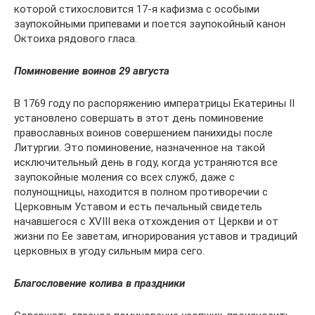
которой стихословится 17-я кафизма с особыми
заупокойными припевами и поется заупокойный канон
Октоиха рядового гласа.
Поминовение воинов 29 августа
В 1769 году по распоряжению императрицы Екатерины II
установлено совершать в этот день поминовение
православных воинов совершением панихиды после
Литургии. Это поминовение, назначенное на такой
исключительный день в году, когда устраняются все
заупокойные моления со всех служб, даже с
полунощницы, находится в полном противоречии с
Церковным Уставом и есть печальный свидетель
начавшегося с XVIII века отхождения от Церкви и от
жизни по Ее заветам, игнорирования уставов и традиций
церковных в угоду сильным мира сего.
Благословение колива в праздники