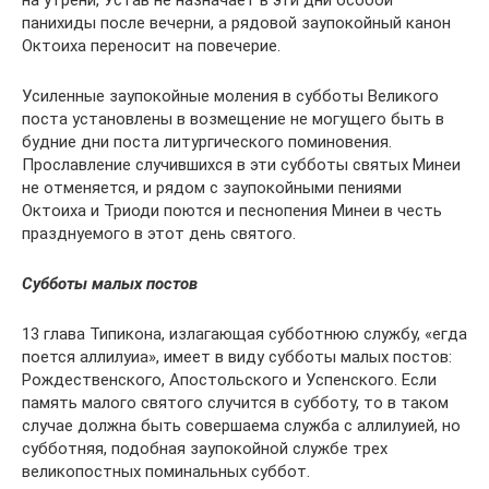
панихиды после вечерни, а рядовой заупокойный канон
Октоиха переносит на повечерие.
Усиленные заупокойные моления в субботы Великого
поста установлены в возмещение не могущего быть в
будние дни поста литургического поминовения.
Прославление случившихся в эти субботы святых Минеи
не отменяется, и рядом с заупокойными пениями
Октоиха и Триоди поются и песнопения Минеи в честь
празднуемого в этот день святого.
Субботы малых постов
13 глава Типикона, излагающая субботнюю службу, «егда
поется аллилуиа», имеет в виду субботы малых постов:
Рождественского, Апостольского и Успенского. Если
память малого святого случится в субботу, то в таком
случае должна быть совершаема служба с аллилуией, но
субботняя, подобная заупокойной службе трех
великопостных поминальных суббот.