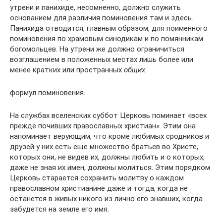
утрени и панихиде, несомненно, должно служить
основанием для различия поминовения там и здесь.
Панихида отводится, главным образом, для поименного
поминовения по храмовым синодикам и по помянникам
богомольцев. На утрени же должно ограничиться
возглашением в положенных местах лишь более или
менее кратких или пространных
общих
формул поминовения.
На службах вселенских суббот Церковь поминает «всех
прежде почивших православных христиан». Этим она
напоминает верующим, что кроме любимых сродников и
друзей у них есть еще множество братьев во Христе,
которых они, не видев их, должны любить и о которых,
даже не зная их имен, должны молиться. Этим порядком
Церковь старается сохранить молитву о каждом
православном христианине даже и тогда, когда не
останется в живых никого из лично его знавших, когда
забудется на земле его имя.