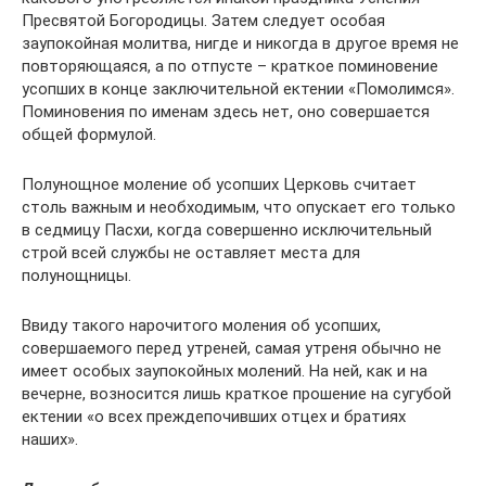
Пресвятой Богородицы. Затем следует особая
заупокойная молитва, нигде и никогда в другое время не
повторяющаяся, а по отпусте – краткое поминовение
усопших в конце заключительной ектении «Помолимся».
Поминовения по именам здесь нет, оно совершается
общей формулой.
Полунощное моление об усопших Церковь считает
столь важным и необходимым, что опускает его только
в седмицу Пасхи, когда совершенно исключительный
строй всей службы не оставляет места для
полунощницы.
Ввиду такого нарочитого моления об усопших,
совершаемого перед утреней, самая утреня обычно не
имеет особых заупокойных молений. На ней, как и на
вечерне, возносится лишь краткое прошение на сугубой
ектении «о всех преждепочивших отцех и братиях
наших».