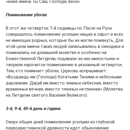
«ихже имена Ты Сам, Господи, веси».
Поминовение убогих
В этот же четверток 7-й седмицы по Пасхе на Руси
совершалось поминовение усопших нищих и сирот и всех
не имеющих родных, которые бы их могли помянуть, Для
этой цели имена таких людей записывались в синодики и
поминались на домашней молитве и особенно на
Божественной Литургии, подавали за них милостыню и
творили нарочитое поминовение в указанный четверток.
Тем, кто поминает убогих, Церковь испрашивает:
«Воздаждь им (Господи) богатыми Твоими и небесными
даровании. Даруй им вместо земных небесная, вместо
временных вечная, вместо тленных нетленная» (Молитва
на Литургии святого Василия Великого).
3-й, 9-й, 40-й день и година
Сверх общих дней поминовения усопших из глубокой
первохристианской древности идет обыкновение