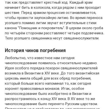
так как представляет крестный ход. Каждый храм
начинает бить в колокола, когда рядом с ним проходит
шествие. Перед храмом процессия останавливается,
чтобы провести заупокойную литию. Во время переноса
усопшего помимо литии звучат вступительные стихи
канона “Помощник и покровитель”. В церкви около гроба
по четырём сторонам расставляют четыре подсвечника.
Тело усопшего священника несут священнослужители.
История чинов погребения
Любопытно, что известное нам сегодня
чинопоследование появилось относительно недавно.
Идея особого порядка похорон священнослужителей
возникла в Византии в XIV веке. До того византийская
церковь имела общий для всех обряд погребения,
который больше всего напоминал то, как сегодня
хоронят православных монахов. Итак, особое
чинопоследование было изобретено в Византии и
распространилось к концу XIV века. В XV веке то же
чинопоследование было перенято Русским царством.
Примечательно в этой истории то, что исторически не