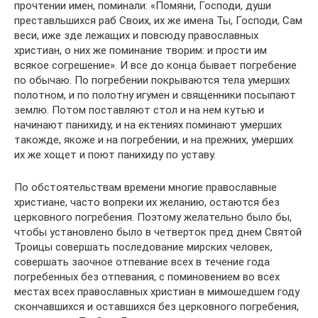
прочтении имен, поминали: «Помяни, Господи, души
преставльшихся раб Своих, их же имена Ты, Господи, Сам
веси, иже зде лежащих и повсюду православных
христиан, о них же поминание творим: и прости им
всякое согрешение». И все до конца бывает погребение
по обычаю. По погребении покрываются тела умерших
полотном, и по полотну игумен и священники посыпают
землю. Потом поставляют стол и на нем кутью и
начинают панихиду, и на ектениях поминают умерших
такожде, якоже и на погребении, и на прежних, умерших
их же хощет и поют панихиду по уставу.
По обстоятельствам времени многие православные
христиане, часто вопреки их желанию, остаются без
церковного погребения. Поэтому желательно было бы,
чтобы установлено было в четверток пред днем Святой
Троицы совершать последование мирских человек,
совершать заочное отпевание всех в течение года
погребенных без отпевания, с поминовением во всех
местах всех православных христиан в мимошедшем году
скончавшихся и оставшихся без церковного погребения,