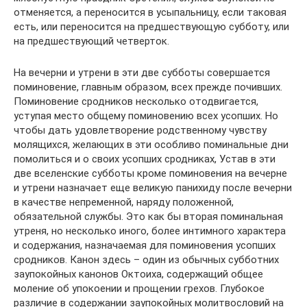
отменяется, а переносится в усыпальницу, если таковая
есть, или переносится на предшествующую субботу, или
на предшествующий четверток.
На вечерни и утрени в эти две субботы совершается
поминовение, главным образом, всех прежде почивших.
Поминовение сродников несколько отодвигается,
уступая место общему поминовению всех усопших. Но
чтобы дать удовлетворение родственному чувству
молящихся, желающих в эти особливо поминальные дни
помолиться и о своих усопших сродниках, Устав в эти
две вселенские субботы кроме поминовения на вечерне
и утрени назначает еще великую панихиду после вечерни
в качестве непременной, наряду положенной,
обязательной службы. Это как бы вторая поминальная
утреня, но несколько иного, более интимного характера
и содержания, назначаемая для поминовения усопших
сродников. Канон здесь – один из обычных субботних
заупокойных канонов Октоиха, содержащий общее
моление об упокоении и прощении грехов. Глубокое
различие в содержании заупокойных молитвословий на