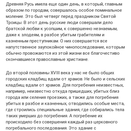
Древняя Русь имела еще один день, в который, главным
образом по городам, совершалось особое поминальное
моление. Это был четверг перед праздником Святой
Троицы. В этот день русские люди совершали дело
братской любви к усопшим, к совершенно незнаемым,
даже к злодеям, в разбое убитым грабителям и
казненным преступникам. О них совершается все
напутственное заупокойное чинопоследование, которым
обычно провожаются из этой жизни все благочестиво
скончавшиеся православные христиане.
До второй половины XVIII века у нас не было общих
городских кладбищ вдали от храмов. Не было и сельских
кладбищ вдали от храмов. Для погребения неизвестных,
например, неизвестно откуда пришедших, убитых близ
города или селения проезжих, а также для погребения
убитых в разбое и казненных, отводились особые места,
где строились специальные здания, где собирались тела
таких умерших до погребения. А погребение их
происходило без совершения каждый раз церковного
погребального последования. Это здание с