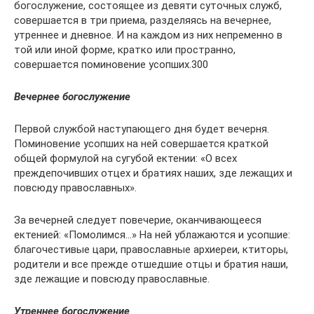
богослужение, состоящее из девяти суточных служб,
совершается в три приема, разделяясь на вечернее,
утреннее и дневное. И на каждом из них непременно в
той или иной форме, кратко или пространно,
совершается поминовение усопших.300
Вечернее богослужение
Первой службой наступающего дня будет вечерня.
Поминовение усопших на ней совершается краткой
общей формулой на сугубой ектении: «О всех
преждепочивших отцех и братиях наших, зде лежащих и
повсюду православных».
За вечерней следует повечерие, оканчивающееся
ектенией: «Помолимся…» На ней ублажаются и усопшие:
благочестивые цари, православные архиереи, ктиторы,
родители и все прежде отшедшие отцы и братия наши,
зде лежащие и повсюду православные.
Утреннее богослужение