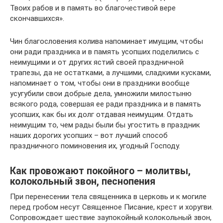
Твоих рабов и в память во благочестивой вере
скончавшихся».
Чин благословения колива напоминает имущим, чтобы
они ради праздника и в память усопших поделились с
неимущими и от других ястий своей праздничной
трапезы, да не остатками, а лучшими, сладкими кусками,
напоминает о том, чтобы они в праздники вообще
усугубили свои добрые дела, умножили милостыню
всякого рода, совершая ее ради праздника и в память
усопших, как бы их долг отдавая неимущим. Отдать
неимущим то, чем рады были бы угостить в праздник
наших дорогих усопших – вот лучший способ
праздничного поминовения их, угодный Господу.
Как провожают покойного – молитвы,
колокольный звон, песнопения
При перенесении тела священника в церковь и к могиле
перед гробом несут Священное Писание, крест и хоругви.
Сопровождает шествие заупокойный колокольный звон,