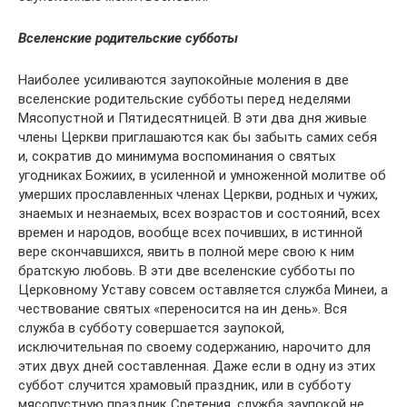
Вселенские родительские субботы
Наиболее усиливаются заупокойные моления в две
вселенские родительские субботы перед неделями
Мясопустной и Пятидесятницей. В эти два дня живые
члены Церкви приглашаются как бы забыть самих себя
и, сократив до минимума воспоминания о святых
угодниках Божиих, в усиленной и умноженной молитве об
умерших прославленных членах Церкви, родных и чужих,
знаемых и незнаемых, всех возрастов и состояний, всех
времен и народов, вообще всех почивших, в истинной
вере скончавшихся, явить в полной мере свою к ним
братскую любовь. В эти две вселенские субботы по
Церковному Уставу совсем оставляется служба Минеи, а
чествование святых «переносится на ин день». Вся
служба в субботу совершается заупокой,
исключительная по своему содержанию, нарочито для
этих двух дней составленная. Даже если в одну из этих
суббот случится храмовый праздник, или в субботу
мясопустную праздник Сретения, служба заупокой не