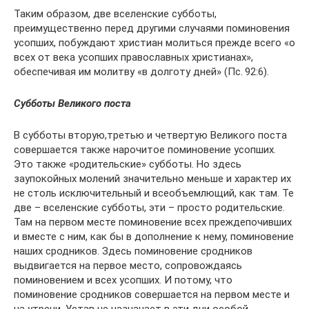
Таким образом, две вселенские субботы,
преимущественно перед другими случаями поминовения
усопших, побуждают христиан молиться прежде всего «о
всех от века усопших православных христианах»,
обеспечивая им молитву «в долготу дней» (Пс. 92:6).
Субботы Великого поста
В субботы вторую,третью и четвертую Великого поста
совершается также нарочитое поминовение усопших.
Это также «родительские» субботы. Но здесь
заупокойных молений значительно меньше и характер их
не столь исключительный и всеобъемлющий, как там. Те
две – вселенские субботы, эти – просто родительские.
Там на первом месте поминовение всех преждепочивших
и вместе с ним, как бы в дополнение к нему, поминовение
наших сродников. Здесь поминовение сродников
выдвигается на первое место, сопровождаясь
поминовением и всех усопших. И потому, что
поминовение сродников совершается на первом месте и
на утрени, Устав не назначает в эти дни особой