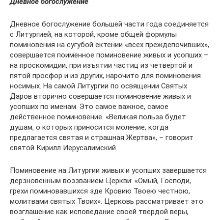
Дневное богослужение
Дневное богослужение большей части года соединяется
с Литургией, на которой, кроме общей формулы
поминовения на сугубой ектении «всех преждепочивших»,
совершается поименное поминовение живых и усопших –
на проскомидии, при изъятии частиц из четвертой и
пятой просфор и из других, нарочито для поминовения
носимых. На самой Литургии по освящении Святых
Даров вторично совершается поминовение живых и
усопших по именам. Это самое важное, самое
действенное поминовение. «Великая польза будет
душам, о которых приносится моление, когда
предлагается святая и страшная Жертва», – говорит
святой Кирилл Иерусалимский.
Поминовение на Литургии живых и усопших завершается
дерзновенным воззванием Церкви: «Омый, Господи,
грехи поминовавшихся зде Кровию Твоею честною,
молитвами святых Твоих». Церковь рассматривает это
возглашение как исповедание своей твердой веры,