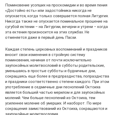
Поминовение усопших на проскомидии и во время пения
«Достойно есть» или задостойника никогда не
опускается, когда только совершается полная Литургия.
Никогда также не опускается поминальное прошение на
сугубой ектении – на Литургии, вечерни и утрени – когда
эта ектения произносится на этих службах. Не
отменяется даже в первый день Пасхи.
Каждая степень церковных воспоминаний и праздников
вносит свои изменения в стройную систему
поминовения, начиная от почти исключительно
заупокойных молитвословий в субботы родительские,
уменьшаясь в простые субботы и будничные дни,
сокращаясь еще более в предпразднства, попразднства
и праздники соответственно степени каждого. При этом
употребление в седмичные дни песнопений Октоиха
является большей частью мерилом и для заупокойных
молений. Чем больше песнопений из Октоиха, тем
усиленнее моление об умерших. И наоборот. По мере
сокращения заимствований из Октоиха, сокращаются и
заупокойные молитвословия.