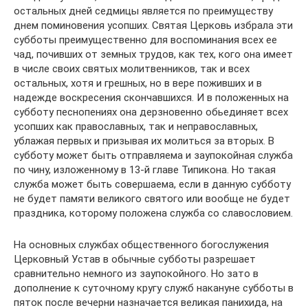
остальных дней седмицы является по преимуществу
днем поминовения усопших. Святая Церковь избрала эти
субботы преимущественно для воспоминания всех ее
чад, почивших от земных трудов, как тех, кого она имеет
в числе своих святых молитвенников, так и всех
остальных, хотя и грешных, но в вере поживших и в
надежде воскресения скончавшихся. И в положенных на
субботу песнопениях она дерзновенно обьединяет всех
усопших как православных, так и неправославных,
ублажая первых и призывая их молиться за вторых. В
субботу может быть отправляема и заупокойная служба
по чину, изложенному в 13-й главе Типикона. Но такая
служба может быть совершаема, если в данную субботу
не будет памяти великого святого или вообще не будет
праздника, которому положена служба со славословием.
На основных службах общественного богослужения
Церковный Устав в обычные субботы разрешает
сравнительно немного из заупокойного. Но зато в
дополнение к суточному кругу служб накануне субботы в
пяток после вечерни назначается великая панихида, на