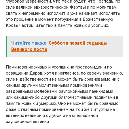
глубокой уверенности, что так и будет, что Господь, по
силе великой евхаристической Жертвы и по молитвам
святых непременно исполнит и уже начинает исполнять
это прошение в момент погружения в Божественную
Кровь частиц, изъятых в память живых и усопших.
Читайте также:
Суббота первой седмицы
Великого поста
Поминовение живых и усопших на проскомидии и по
освящении Даров, хотя и негласное, по своему значению,
силе и действенности не может быть сравниваемо ни с
какими другими молитвенными поминовениями –
заздравными молебнами, заупокойными панихидами –
или какими-либо другими благочестивыми подвигами в
память живых и умерших. Оно не может быть сравнимо
даже с гласным поминовением на той же Литургии на
ектениях великой и сугубой и на специальной
заупокойной ектении.