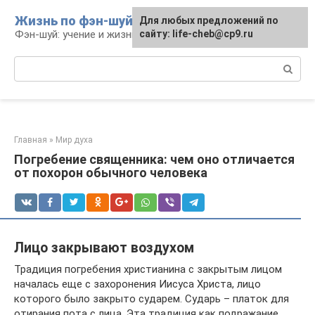
Перейти
Жизнь по фэн-шуй
Для любых предложений по
Для любых предложений по
к
Фэн-шуй: учение и жизнь
сайту: life-cheb@cp9.ru
сайту: life-cheb@cp9.ru
контенту
Поиск:
Главная
»
Мир духа
Погребение священника: чем оно отличается
от похорон обычного человека
Лицо закрывают воздухом
Традиция погребения христианина с закрытым лицом
началась еще с захоронения Иисуса Христа, лицо
которого было закрыто сударем. Сударь – платок для
отирания пота с лица. Эта традиция как подражание