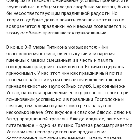
Совершать гласное поминовение усопших, произносить
заупокойные, в общем всегда скорбные молитвы, было
бы несоответствующим праздничной радости. Но
творить добрые дела в память усопших не только не
возбраняется в праздники, но и весьма похваляется. К
этому особенно приглашаются православные.
В конце 3-й главы Типикона указывается: «Чин
благословения колива, си есть кутии или варения
пшеницы с медом смешанныя и в честь и память
господских праздников или святых Божиих в церковь
приносимыя». У нас этот чин как праздничный почти
совсем позабыт и кутья считается исключительной
принадлежностью заупокойных служб. Церковный же
Устав, назначая принесение ее в церковь не только при
поминовении усопших, но и в праздники Господские и
святых, тем самым внушает смотреть на кутью
несколько иначе. Это вкусное и сладкое блюдо, одно из
блюд праздничной трапезы, блюдо сладкое, лакомое и
питательное – одно из лучших. Трапеза рассматривается
Уставом как непосредственное продолжение
богослужения Литургии или вечерни. Теперь трапеза