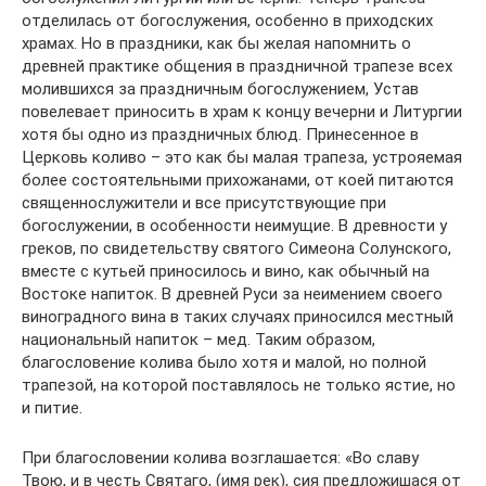
отделилась от богослужения, особенно в приходских
храмах. Но в праздники, как бы желая напомнить о
древней практике общения в праздничной трапезе всех
молившихся за праздничным богослужением, Устав
повелевает приносить в храм к концу вечерни и Литургии
хотя бы одно из праздничных блюд. Принесенное в
Церковь коливо – это как бы малая трапеза, устрояемая
более состоятельными прихожанами, от коей питаются
священнослужители и все присутствующие при
богослужении, в особенности неимущие. В древности у
греков, по свидетельству святого Симеона Солунского,
вместе с кутьей приносилось и вино, как обычный на
Востоке напиток. В древней Руси за неимением своего
виноградного вина в таких случаях приносился местный
национальный напиток – мед. Таким образом,
благословение колива было хотя и малой, но полной
трапезой, на которой поставлялось не только ястие, но
и питие.
При благословении колива возглашается: «Во славу
Твою, и в честь Святаго, (имя рек), сия предложишася от