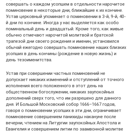
совершать о каждом усопшем в отдельности нарочитое
поминовение в некоторые дни, ближайшие к их кончине.
Устав церковный упоминает о поминовении в 3-й, 9-й, 40-
й дни по кончине. Иногда у нас выделяется как особо
поминальный день и двадцатый. Кроме того, как живые
обычно отмечают нарочитой молитвой и братской
трапезой дни своего рождения и именин, установился
обычай ежегодно совершать поминовение наших близких
усопших в день кончины (рождение в новую жизнь) и
день тезоименитства.
Устав при совершении частных поминовений не
допускает никаких изменений и отступлений от точного
исполнения всего положенного в этот день на
общественном богослужении, никаких заупокойных
дополнений сверх того, что им разрешено для данного
дня. И Большой Московский собор 1666–1667 годов,
говоря о поминовении усопших в эти дни, ограничивает
поминовение совершением панихиды накануне после
вечерни, чтением на Литургии заупокойных Апостола и
Евангелия и совершением литии по заамвонной молитве