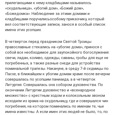
прилегающими к нему кладбищами называлось
«скудельница», «убогий дом», «Божий дом»,
«Божедомка». Наблюдение за этими домами и
кладбищами поручалисьособому приказчику, который
вел соответствующие записи, занося в особый список
имена этих усопших.
В четверток перед праздником Святой Троицы
православные стекались на «убогие дома», принося с
собой все необходимое для заупокойного богослужения:
свечи, ладан, коливо, одежды, саваны, гробы для еще не
погребенных, а также разные снеди для устройства
поминальной трапезы. Накануне, в среду 7-й седмицы по
Пасхе, в ближайшем к убогим домам храме после вечерни
совершалась по усопшим панихида, а в четверток
Литургия. Совершалась она собором духовенства. По
окончании Литургии духовенство и «всенародное
множество» с крестным ходом и колокольным звоном
исходили из храма на скудельницу, где и совершался чин
погребения, на котором поминались по именам те, чьи
имена известны. А если имен этих людей не было, то, по