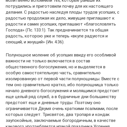
молитвенно вспомнили тех, которые раньше их
потрудились и приготовили почву для их настоящего
делания. С радостью наследуя плоды трудов усопших, с
радостью продолжая их дело, живущие приглашают к
радости и самих усопших, приглашают «благословлять
Господа» (Пс. 133:1). Так предначинается та общая
радость, которою уже и теперь «вкупе радуются и
сеющий, и жнущий» (Ин. 4:36).
Полунощное моление об усопших ввиду его особливой
важности не только включается в состав
общественного богослужения, но и выделяется в
особую самостоятельную часть, сравнительно
изолированную от первой части полунощницы. Вместе с
тем оно сравнительно кратко, ибо полунощница только
начало дневного богослужения и молящимся предстоит
еще целый ряд служб, а в будничные дни большинству
предстоят еще и дневные труды. Поэтому оно
ограничивается Двумя очень краткими псалмами, после
которых следует. Трисвятое, два тропаря и кондак
заупокойные, заключаемые богородичным, в качестве
какового употребляется ипакой праздника Успения