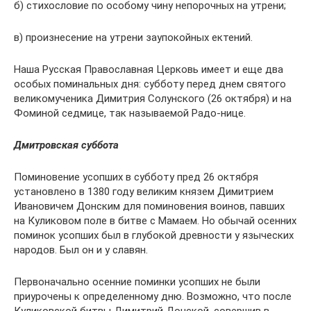
б) стихословие по особому чину непорочных на утрени;
в) произнесение на утрени заупокойных ектений.
Наша Русская Православная Церковь имеет и еще два
особых поминальных дня: субботу перед днем святого
великомученика Димитрия Солунского (26 октября) и на
Фоминой седмице, так называемой Радо-нице.
Дмитровская суббота
Поминовение усопших в субботу пред 26 октября
установлено в 1380 году великим князем Димитрием
Ивановичем Донским для поминовения воинов, павших
на Куликовом поле в битве с Мамаем. Но обычай осенних
поминок усопших был в глубокой древности у языческих
народов. Был он и у славян.
Первоначально осенние поминки усопших не были
приурочены к определенному дню. Возможно, что после
Куликовской битвы Димитрий Донской, совершив в