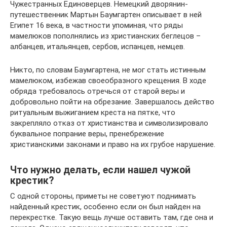
Чужестранных Единоверцев. Немецкий дворянин-
путешественник Мартын Баумгартен описывает в ней
Египет 16 века, в частности упоминая, что ряды
мамелюков пополнялись из христианских беглецов –
албанцев, итальянцев, сербов, испанцев, немцев.
Никто, по словам Баумгартена, не мог стать истинным
мамелюком, избежав своеобразного крещения. В ходе
обряда требовалось отречься от старой веры и
добровольно пойти на обрезание. Завершалось действо
ритуальным выжиганием креста на пятке, что
закрепляло отказ от христианства и символизировало
буквальное попрание веры, пренебрежение
христианскими законами и право на их грубое нарушение.
Что нужно делать, если нашел чужой
крестик?
С одной стороны, приметы не советуют поднимать
найденный крестик, особенно если он был найден на
перекрестке. Такую вещь лучше оставить там, где она и