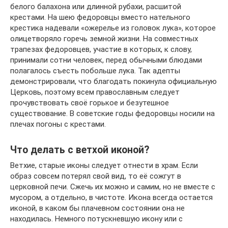
белого балахона или длинной рубахи, расшитой
крестами. На шею федоровцы вместо нательного
крестика надевали «ожерелье из головок лука», которое
олицетворяло горечь земной жизни. На совместных
трапезах федоровцев, участие в которых, к слову,
принимали сотни человек, перед обычными блюдами
полагалось съесть побольше лука. Так адепты
демонстрировали, что благодать покинула официальную
Церковь, поэтому всем православным следует
прочувствовать своё горькое и безутешное
существование. В советские годы федоровцы носили на
плечах погоны с крестами.
Что делать с ветхой иконой?
Ветхие, старые иконы следует отнести в храм. Если
образ совсем потерял свой вид, то её сожгут в
церковной печи. Сжечь их можно и самим, но не вместе с
мусором, а отдельно, в чистоте. Икона всегда остается
иконой, в каком бы плачевном состоянии она не
находилась. Немного потускневшую икону или с