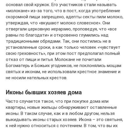
основал свой кружок. Его участников стали называть
«молокане» из-за того, что в пост, когда употребление
скоромной пищи запрещено, адепты секты пили молоко,
утверждая, что «вкушают молоко словесное». Они
отвергали церковную иерархию, проповедуя, что «все
равны по благодати» и откровенно глумились над
традиционными обрядами. Так, они постились не в
установленные сроки, а как только человек «чувствует
свою греховность», при этом пост предполагал полный
отказ от пищи и питья. Молокане не почитали
Богоматерь и Божьих угодников, не поклонялись мощам
святых и иконам, не использовали крестное знамение и
не носили нательных крестов.
Иконы бывших хозяев дома
Часто случается такое, что при покупке дома или
квартиры, новые жильцы обнаруживают оставленные
иконы. В таком случае, как и в любом другом, нельзя
выкидывать иконы старых хозяев. Икона – это святыня,
к ней нужно относиться с почтением. В том, что вы их