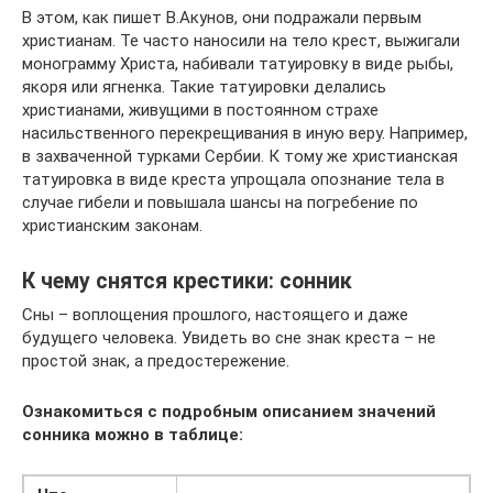
В этом, как пишет В.Акунов, они подражали первым
христианам. Те часто наносили на тело крест, выжигали
монограмму Христа, набивали татуировку в виде рыбы,
якоря или ягненка. Такие татуировки делались
христианами, живущими в постоянном страхе
насильственного перекрещивания в иную веру. Например,
в захваченной турками Сербии. К тому же христианская
татуировка в виде креста упрощала опознание тела в
случае гибели и повышала шансы на погребение по
христианским законам.
К чему снятся крестики: сонник
Сны – воплощения прошлого, настоящего и даже
будущего человека. Увидеть во сне знак креста – не
простой знак, а предостережение.
Ознакомиться с подробным описанием значений
сонника можно в таблице: