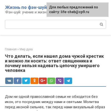
Перейти
Жизнь по фэн-шуй
Для любых предложений по
Для любых предложений по
к
Фэн-шуй: учение и жизнь
сайту: life-cheb@cp9.ru
сайту: life-cheb@cp9.ru
контенту
Поиск:
Главная
»
Мир духа
Что делать, если нашел дома чужой крестик
и можно ли носить: ответ священника и
почему нельзя надевать цепочку умершего
человека
Дом ни одной православной семьи не обходится без
икон, это посредник между нами и святыми. Молитва
перед иконой сильнее, так перед нами визуальный образ