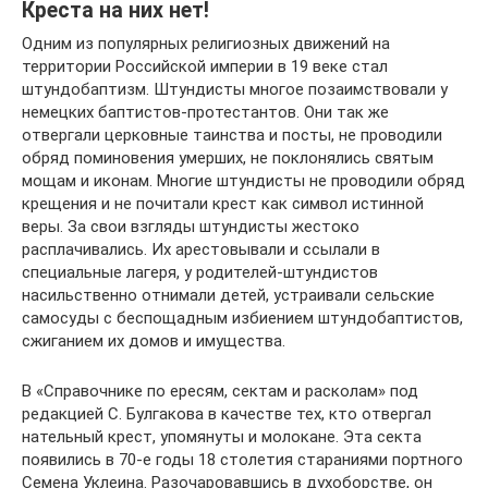
Креста на них нет!
Одним из популярных религиозных движений на
территории Российской империи в 19 веке стал
штундобаптизм. Штундисты многое позаимствовали у
немецких баптистов-протестантов. Они так же
отвергали церковные таинства и посты, не проводили
обряд поминовения умерших, не поклонялись святым
мощам и иконам. Многие штундисты не проводили обряд
крещения и не почитали крест как символ истинной
веры. За свои взгляды штундисты жестоко
расплачивались. Их арестовывали и ссылали в
специальные лагеря, у родителей-штундистов
насильственно отнимали детей, устраивали сельские
самосуды с беспощадным избиением штундобаптистов,
сжиганием их домов и имущества.
В «Справочнике по ересям, сектам и расколам» под
редакцией С. Булгакова в качестве тех, кто отвергал
нательный крест, упомянуты и молокане. Эта секта
появились в 70-е годы 18 столетия стараниями портного
Семена Уклеина. Разочаровавшись в духоборстве, он