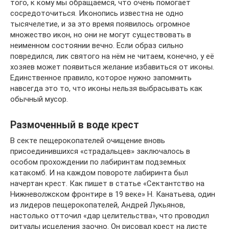
того, к кому мы обращаемся, что очень помогает
сосредоточиться. Иконопись известна не одно
тысячелетие, и за это время появилось огромное
множество икон, но они не могут существовать в
неименном состоянии вечно. Если образ сильно
повредился, лик святого на нём не читаем, конечно, у её
хозяев может появиться желание избавиться от иконы.
Единственное правило, которое нужно запомнить
навсегда это то, что иконы нельзя выбрасывать как
обычный мусор.
Размоченный в воде крест
В секте пещерокопателей очищение вновь
присоединившихся «страдальцев» заключалось в
особом прохождении по лабиринтам подземных
катакомб. И на каждом повороте лабиринта был
начертан крест. Как пишет в статье «Сектантство на
Нижневолжском фронтире в 19 веке» Н. Канатьева, один
из лидеров пещерокопателей, Андрей Лукьянов,
настолько отточил «дар целительства», что проводил
ритуалы исцеления заочно. Он рисовал крест на листе