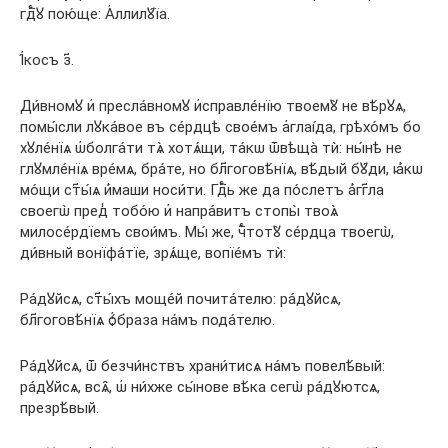
гдⷭ҇ꙋ пою́ще: А҆ллилꙋ́їа.
І҆́косъ з҃.
Ди́вномꙋ и҆ пресла́вномꙋ и҆справле́нїю твоемꙋ̀ не вѣ́рꙋѧ,
помы́сли лꙋка́вое въ се́рдцѣ свое́мъ а҆глаі́да, грѣхо́мъ бо
хꙋле́нїѧ ѡ҆болга́ти тѧ̀ хотѧ́щи, та́кѡ ѿвѣща̀ тѝ: ны́нѣ не
глꙋмле́нїѧ вре́мѧ, бра́те, но бл҃гоговѣ́нїѧ, вѣ́дый бꙋ́ди, ꙗ҆́кѡ
мо́щи ст҃ы́ѧ и҆́маши носи́ти. Гдⷭ҇ь же да по́слетъ а҆́гг҃ла
своегѡ̀ пред̾ тобо́ю и҆ напра́витъ стопы̀ твоѧ̀
милосе́рдїемъ свои́мъ. Мы́ же, чⷭ҇тотꙋ̀ се́рдца твоегѡ̀,
ди́вный вонїфа́тїе, зрѧ́ще, вопїе́мъ тѝ:
Ра́дꙋйсѧ, ст҃ы́хъ моще́й почита́телю: ра́дꙋйсѧ,
бл҃гоговѣ́нїѧ ѻ҆́браза на́мъ пода́телю.
Ра́дꙋйсѧ, ѿ безчи́нствъ храни́тисѧ на́мъ повелѣ́вый:
ра́дꙋйсѧ, всѧ̑, ѡ҆ ни́хже сы́нове вѣ́ка сегѡ̀ ра́дꙋютсѧ,
презрѣ́вый.