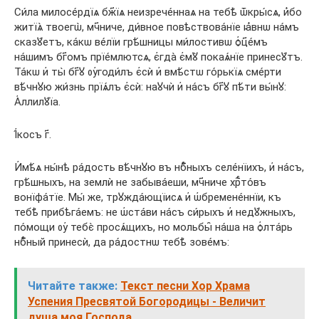
Си́ла милосе́рдїѧ бж҃їѧ неизрече́ннаѧ на тебѣ̀ ѿкры́сѧ, и҆́бо
житїѧ̀ твоегѡ̀, мч҃ниче, ди́вное повѣствова́нїе ꙗ҆́внѡ на́мъ
сказꙋ́етъ, ка́кѡ ве́лїи грѣ́шницы ми́лостивѡ ѻ҆ц҃е́мъ
на́шимъ бг҃омъ прїе́млютсѧ, є҆гда̀ є҆мꙋ̀ покаѧ́нїе принесꙋ́тъ.
Та́кѡ и҆ ты̀ бг҃ꙋ ᲂу҆годи́лъ є҆сѝ и҆ вмѣ́стѡ го́рькїѧ сме́рти
вѣ́чнꙋю жи́знь прїѧ́лъ є҆сѝ: наꙋчѝ и҆ на́съ бг҃ꙋ пѣ́ти вы́нꙋ:
А҆ллилꙋ́їа.
І҆́косъ г҃.
И҆мѣ́ѧ ны́нѣ ра́дость вѣ́чнꙋю въ нбⷭ҇ныхъ селе́нїихъ, и҆ на́съ,
грѣ́шныхъ, на землѝ не забыва́еши, мч҃ниче хрⷭ҇то́въ
вонїфа́тїе. Мы́ же, трꙋжда́ющїисѧ и҆ ѡ҆бремене́ннїи, къ
тебѣ̀ прибѣга́емъ: не ѡ҆ста́ви на́съ си́рыхъ и҆ недꙋ́жныхъ,
по́мощи ᲂу҆ тебє̀ просѧ́щихъ, но мольбы̑ на́ша на ѻ҆лта́рь
нбⷭ҇ный принесѝ, да ра́достнѡ тебѣ̀ зове́мъ:
Читайте также:
Текст песни Хор Храма
Успения Пресвятой Богородицы - Величит
душа моя Господа