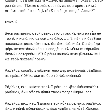
колѣ́нъ пред̾ бѡга́ми чꙋжди́ми, но а҆пⷭ҇лѡмъ показа́лсѧ є҆сѝ
ревни́тель. Тѣ́мже моли́сѧ за ны̀, да возгори́мсѧ и҆ мы̀
ѻ҆гне́мъ любвѐ ко влⷣцѣ хрⷭ҇тꙋ̀, пою́ще всегда̀: А҆ллилꙋ́їа.
І҆́косъ и҃.
Ве́сь распали́лсѧ є҆сѝ ре́вностїю ст҃о́ю, хꙋле́нїѧ на гдⷭ҇а не
терпѧ̀, и҆ и҆спо́лнилсѧ є҆сѝ дх҃а бж҃їѧ, ѡ҆слѣпле́нїе и҆ безꙋ́мїе
покланѧ́ющихсѧ ло́жнымъ богѡ́мъ ѡ҆блича́ѧ. Сегѡ̀ ра́ди
ца́рь нечести́вый ка́знь наведѐ на тѧ̀, мч҃ниче, го́рькꙋю,
бичмѝ нестерпи́мѡ бїѧ̀ и҆ ра́ны наносѧ̀ неисцѣ́льныѧ. Мы́
же тебѣ̀ похвалꙋ̀ пое́мъ:
Ра́дꙋйсѧ, ѕловѣ́рїѧ ѡ҆бличи́телю дерзнове́нный: ра́дꙋйсѧ,
въ пра́вдꙋ бж҃їю, а҆́ки въ броню̀, ѡ҆блече́нный.
Ра́дꙋйсѧ, ꙗ҆́кѡ кѡ́сти твоѧ̑ ѿ ра̑нъ за хрⷭ҇та̀ ѡ҆бнажа́хꙋсѧ:
ра́дꙋйсѧ, ꙗ҆́кѡ чтⷭ҇ота̀ дꙋшѝ твоеѧ̀ тогда̀ ѿкры́шасѧ.
Ра́дꙋйсѧ, ꙗ҆́кѡ наслѣ́довалъ є҆сѝ нбⷭ҇наѧ селє́нїѧ: ра́дꙋйсѧ,
ꙗ҆́кѡ и҆ ны́нѣ ѡ҆блича́еши ѕлы́хъ чл҃вѣ́къ на хрⷭ҇та̀ хꙋлє́нїѧ.