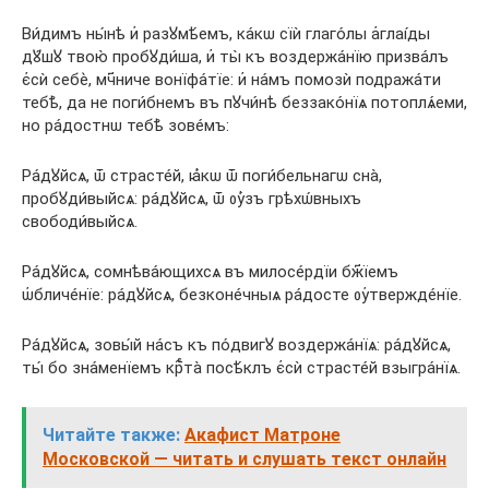
Ви́димъ ны́нѣ и҆ разꙋмѣ́емъ, ка́кѡ сїѝ глаго́лы а҆глаі́ды
дꙋ́шꙋ твою̀ пробꙋди́ша, и҆ ты̀ къ воздержа́нїю призва́лъ
є҆сѝ себѐ, мч҃ниче вонїфа́тїе: и҆ на́мъ помозѝ подража́ти
тебѣ̀, да не поги́бнемъ въ пꙋчи́нѣ беззако́нїѧ потоплѧ́еми,
но ра́достнѡ тебѣ̀ зове́мъ:
Ра́дꙋйсѧ, ѿ страсте́й, ꙗ҆́кѡ ѿ поги́бельнагѡ сна̀,
пробꙋди́выйсѧ: ра́дꙋйсѧ, ѿ ᲂу҆́зъ грѣхѡ́вныхъ
свободи́выйсѧ.
Ра́дꙋйсѧ, сомнѣва́ющихсѧ въ милосе́рдїи бж҃їемъ
ѡ҆бличе́нїе: ра́дꙋйсѧ, безконе́чныѧ ра́досте ᲂу҆твержде́нїе.
Ра́дꙋйсѧ, зовы́й на́съ къ по́двигꙋ воздержа́нїѧ: ра́дꙋйсѧ,
ты́ бо зна́менїемъ крⷭ҇та̀ посѣ́клъ є҆сѝ страсте́й взыгра́нїѧ.
Читайте также:
Акафист Матроне
Московской — читать и слушать текст онлайн