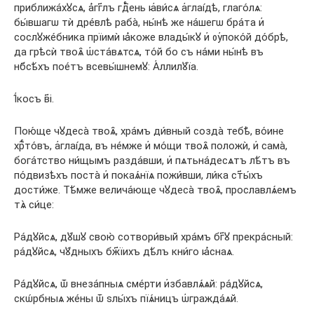
приближа́хꙋсѧ, а҆́гг҃лъ гдⷭ҇ень ꙗ҆ви́сѧ а҆глаі́дѣ, глаго́лѧ:
бы́вшагѡ тѝ дре́влѣ раба̀, ны́нѣ же на́шегѡ бра́та и҆
сослꙋже́бника прїимѝ ꙗ҆́коже влады́кꙋ и҆ ᲂу҆поко́й до́брѣ,
да грѣсѝ твоѧ̑ ѡ҆ста́вѧтсѧ, то́й бо съ на́ми ны́нѣ въ
нб҃сѣ́хъ пое́тъ всевы́шнемꙋ: А҆ллилꙋ́їа.
І҆́косъ в҃і.
Пою́ще чꙋдеса̀ твоѧ̑, хра́мъ ди́вный созда̀ тебѣ̀, во́ине
хрⷭ҇то́въ, а҆глаі́да, въ не́мже и҆ мо́щи твоѧ̑ положѝ, и҆ сама̀,
бога́тство ни́щымъ разда́вши, и҆ пѧтьна́десѧтъ лѣ́тъ въ
по́двизѣхъ поста̀ и҆ покаѧ́нїѧ пожи́вши, ли́ка ст҃ы́хъ
дости́же. Тѣ́мже велича́юще чꙋдеса̀ твоѧ̑, прославлѧ́емъ
тѧ̀ си́це:
Ра́дꙋйсѧ, дꙋ́шꙋ свою̀ сотвори́вый хра́мъ бг҃ꙋ прекра́сный:
ра́дꙋйсѧ, чꙋ́дныхъ бж҃їихъ дѣ́лъ кни́го ꙗ҆́снаѧ.
Ра́дꙋйсѧ, ѿ внеза́пныѧ сме́рти и҆збавлѧ́ѧй: ра́дꙋйсѧ,
скѡ́рбныѧ же́ны ѿ ѕлы́хъ пїѧ́ницъ ѡ҆гражда́ѧй.