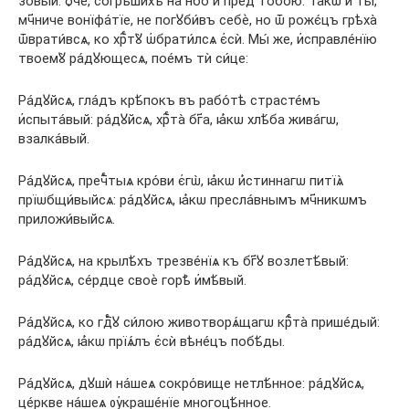
зовы́й: ѻ҆́ч҃е, согрѣши́хъ на нб҃о и҆ пред̾ тобо́ю. Та́кѡ и҆ ты̀,
мч҃ниче вонїфа́тїе, не погꙋби́въ себѐ, но ѿ рожє́цъ грѣха̀
ѿврати́всѧ, ко хрⷭ҇тꙋ̀ ѡ҆брати́лсѧ є҆сѝ. Мы́ же, и҆справле́нїю
твоемꙋ̀ ра́дꙋющесѧ, пое́мъ тѝ си́це:
Ра́дꙋйсѧ, гла́дъ крѣ́покъ въ рабо́тѣ страсте́мъ
и҆спыта́вый: ра́дꙋйсѧ, хрⷭ҇та̀ бг҃а, ꙗ҆́кѡ хлѣ́ба жива́гѡ,
взалка́вый.
Ра́дꙋйсѧ, пречⷭ҇тыѧ кро́ви є҆гѡ̀, ꙗ҆́кѡ и҆́стиннагѡ питїѧ̀
прїѡбщи́выйсѧ: ра́дꙋйсѧ, ꙗ҆́кѡ пресла́внымъ мч҃никѡмъ
приложи́выйсѧ.
Ра́дꙋйсѧ, на крылѣ́хъ трезве́нїѧ къ бг҃ꙋ возлетѣ́вый:
ра́дꙋйсѧ, се́рдце своѐ горѣ̀ и҆мѣ́вый.
Ра́дꙋйсѧ, ко гдⷭ҇ꙋ си́лою животворѧ́щагѡ крⷭ҇та̀ прише́дый:
ра́дꙋйсѧ, ꙗ҆́кѡ прїѧ́лъ є҆сѝ вѣне́цъ побѣ́ды.
Ра́дꙋйсѧ, дꙋшѝ на́шеѧ сокро́вище нетлѣ́нное: ра́дꙋйсѧ,
це́ркве на́шеѧ ᲂу҆краше́нїе многоцѣ́нное.