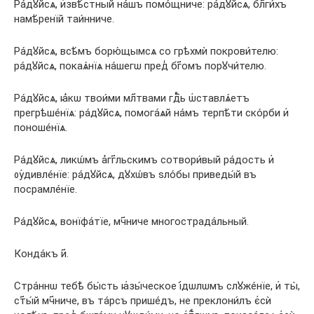
Ра́дꙋйсѧ, и҆звѣ́стный на́шъ помо́щниче: ра́дꙋйсѧ, бл҃ги́хъ
намѣ́ренїй таи́нниче.
Ра́дꙋйсѧ, всѣ́мъ борю́щымсѧ со грѣхмѝ покрови́телю:
ра́дꙋйсѧ, покаѧ́нїѧ на́шегѡ пред̾ бг҃омъ порꙋчи́телю.
Ра́дꙋйсѧ, ꙗ҆́кѡ твои́ми мл҃твами гдⷭ҇ь ѡ҆ставлѧ́етъ
прегрѣше́нїѧ: ра́дꙋйсѧ, помога́ѧй на́мъ терпѣ́ти ско́рби и҆
поноше́нїѧ.
Ра́дꙋйсѧ, ликѡ́мъ а҆́гг҃льскимъ сотвори́вый ра́дость и҆
ᲂу҆дивле́нїе: ра́дꙋйсѧ, дꙋхѡ́въ ѕло́бы приведы́й въ
посрамле́нїе.
Ра́дꙋйсѧ, вонїфа́тїе, мч҃ниче многострада́льный.
Конда́къ и҃.
Стра́ннѡ тебѣ̀ бы́сть ꙗ҆зы́ческое і҆́дѡлѡмъ слꙋже́нїе, и҆ ты̀,
ст҃ы́й мч҃ниче, въ та́рсъ прише́дъ, не преклони́лъ є҆сѝ