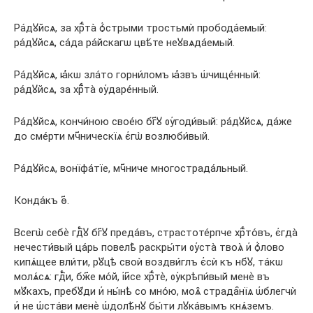
Ра́дꙋйсѧ, за хрⷭ҇та̀ ѻ҆́стрыми тростьмѝ пробода́емый:
ра́дꙋйсѧ, са́да ра́йскагѡ цвѣ́те неꙋвѧда́емый.
Ра́дꙋйсѧ, ꙗ҆́кѡ зла́то горни́ломъ ꙗ҆́звъ ѡ҆чище́нный:
ра́дꙋйсѧ, за хрⷭ҇та̀ ᲂу҆даре́нный.
Ра́дꙋйсѧ, кончи́ною свое́ю бг҃ꙋ ᲂу҆годи́вый: ра́дꙋйсѧ, да́же
до сме́рти мч҃ническїѧ є҆гѡ̀ возлюби́вый.
Ра́дꙋйсѧ, вонїфа́тїе, мч҃ниче многострада́льный.
Конда́къ ѳ҃.
Всегѡ̀ себѐ гдⷭ҇ꙋ бг҃ꙋ преда́въ, страстоте́рпче хрⷭ҇то́въ, є҆гда̀
нечести́вый ца́рь повелѣ̀ раскры́ти ᲂу҆ста̀ твоѧ̀ и҆ ѻ҆́лово
кипѧ́щее вли́ти, рꙋ́цѣ своѝ воздви́глъ є҆сѝ къ нб҃ꙋ, та́кѡ
молѧ́сѧ: гдⷭ҇и, бж҃е мо́й, і҆и҃се хрⷭ҇тѐ, ᲂу҆крѣпи́вый менѐ въ
мꙋ́кахъ, пребꙋ́ди и҆ ны́нѣ со мно́ю, моѧ̑ страда̑нїѧ ѡ҆блегчѝ
и҆ не ѡ҆ста́ви менѐ ѡ҆долѣ́нꙋ бы́ти лꙋка́вымъ кнѧ́земъ.