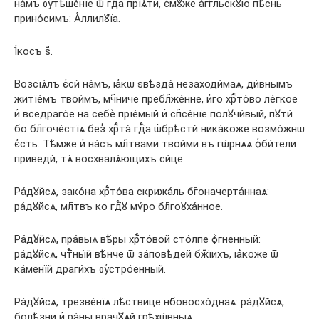
на́мъ ᲂу҆тѣше́нїе ѿ гдⷭ҇а прїѧ́ти, є҆мꙋ́же а҆́гг҃льскꙋю пѣ́снь
прино́симъ: А҆ллилꙋ́їа.
І҆́косъ ѕ҃.
Возсїѧ́лъ є҆сѝ на́мъ, ꙗ҆́кѡ ѕвѣзда̀ незаходи́маѧ, ди́внымъ
житїе́мъ твои́мъ, мч҃ниче пребл҃же́нне, и҆́го хрⷭ҇то́во ле́гкое
и҆ вседраго́е на себѐ прїе́мый и҆ сп҃се́нїе полꙋчи́вый, пꙋти́
бо бл҃гоче́стїѧ без̾ хрⷭ҇та̀ гдⷭ҇а ѡ҆брѣстѝ ника́коже возмо́жнѡ
є҆́сть. Тѣ́мже и҆ на́съ мл҃твами твои́ми въ гѡ́рнѧѧ ѻ҆би́тели
приведѝ, тѧ̀ восхвалѧ́ющихъ си́це:
Ра́дꙋйсѧ, зако́на хрⷭ҇то́ва скрижа́ль бг҃оначерта́ннаѧ:
ра́дꙋйсѧ, мл҃твъ ко гдⷭ҇ꙋ мѵ́ро бл҃гоꙋха́нное.
Ра́дꙋйсѧ, пра́выѧ вѣ́ры хрⷭ҇то́вой сто́лпе ѻ҆́гненный:
ра́дꙋйсѧ, чтⷭ҇ны́й вѣ́нче ѿ за́повѣдей бж҃їихъ, ꙗ҆́коже ѿ
ка́менїй драги́хъ ᲂу҆стро́енный.
Ра́дꙋйсѧ, трезве́нїѧ лѣ́ствице нб҃овосхо́днаѧ: ра́дꙋйсѧ,
болѣ́зни и҆ ра́ны врачꙋ́ѧй грѣхѡ́вныѧ.