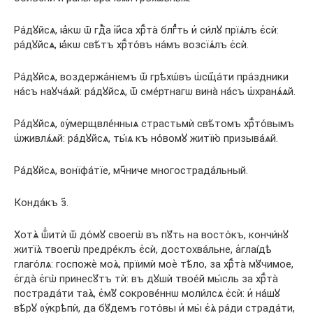
Ра́дꙋйсѧ, ꙗ҆́кѡ ѿ гдⷭ҇а і҆и҃са хрⷭ҇та̀ блгⷣть и҆ си́лꙋ прїѧ́лъ є҆сѝ:
ра́дꙋйсѧ, ꙗ҆́кѡ свѣ́тъ хрⷭ҇то́въ на́мъ возсїѧ́лъ є҆сѝ.
Ра́дꙋйсѧ, воздержа́нїемъ ѿ грѣхѡ́въ ѡ҆сщ҃а́ти пра́здники
на́съ наꙋча́ѧй: ра́дꙋйсѧ, ѿ сме́ртнагѡ вина̀ на́съ ѡ҆хранѧ́ѧй.
Ра́дꙋйсѧ, ᲂу҆мерщвле́нныѧ страстьмѝ свѣ́томъ хрⷭ҇то́вымъ
ѡ҆живлѧ́ѧй: ра́дꙋйсѧ, ты́ѧ къ но́вомꙋ житїю̀ призыва́ѧй.
Ра́дꙋйсѧ, вонїфа́тїе, мч҃ниче многострада́льный.
Конда́къ з҃.
Хотѧ̀ ѿ̾итѝ ѿ до́мꙋ своегѡ̀ въ пꙋ́ть на восто́къ, кончи́нꙋ
житїѧ̀ твоегѡ̀ предре́клъ є҆сѝ, достохва́льне, а҆глаі́дѣ
глаго́лѧ: госпожѐ моѧ̀, прїимѝ моѐ тѣ́ло, за хрⷭ҇та̀ мꙋ́чимое,
є҆гда̀ є҆гѡ̀ принесꙋ́тъ тѝ: въ дꙋшѝ твое́й мы́сль за хрⷭ҇та̀
пострада́ти таѧ̀, є҆мꙋ̀ сокрове́ннѡ моли́лсѧ є҆сѝ: и҆ на́шꙋ
вѣ́рꙋ ᲂу҆крѣпѝ, да бꙋ́демъ гото́вы и҆ мы̀ є҆ѧ̀ ра́ди страда́ти,