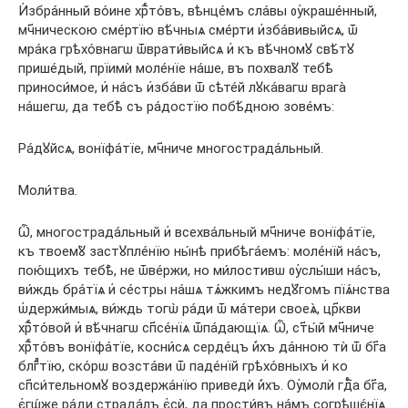
И҆збра́нный во́ине хрⷭ҇то́въ, вѣнце́мъ сла́вы ᲂу҆краше́нный,
мч҃ническою сме́ртїю вѣ́чныѧ сме́рти и҆зба́вивыйсѧ, ѿ
мра́ка грѣхо́внагѡ ѿврати́выйсѧ и҆ къ вѣ́чномꙋ свѣ́тꙋ
прише́дый, прїимѝ моле́нїе на́ше, въ похвалꙋ̀ тебѣ̀
приноси́мое, и҆ на́съ и҆зба́ви ѿ сѣте́й лꙋка́вагѡ врага̀
на́шегѡ, да тебѣ̀ съ ра́достїю побѣ́дною зове́мъ:
Ра́дꙋйсѧ, вонїфа́тїе, мч҃ниче многострада́льный.
Моли́тва.
Ѽ, многострада́льный и҆ всехва́льный мч҃ниче вонїфа́тїе,
къ твоемꙋ̀ застꙋпле́нїю ны́нѣ прибѣга́емъ: моле́нїй на́съ,
пою́щихъ тебѣ̀, не ѿве́ржи, но ми́лостивѡ ᲂу҆слы́ши на́съ,
ви́ждь бра́тїѧ и҆ се́стры на́шѧ тѧ́жкимъ недꙋ́гомъ пїѧ́нства
ѡ҆держи́мыѧ, ви́ждь тогѡ̀ ра́ди ѿ ма́тери своеѧ̀, цр҃кви
хрⷭ҇то́вой и҆ вѣ́чнагѡ сп҃се́нїѧ ѿпа́дающїѧ. Ѽ, ст҃ы́й мч҃ниче
хрⷭ҇то́въ вонїфа́тїе, косни́сѧ серде́цъ и҆̀хъ да́нною тѝ ѿ бг҃а
блгⷣтїю, ско́рѡ возста́ви ѿ паде́нїй грѣхо́вныхъ и҆ ко
сп҃си́тельномꙋ воздержа́нїю приведѝ и҆̀хъ. Оу҆молѝ гдⷭ҇а бг҃а,
є҆гѡ́же ра́ди страда́лъ є҆сѝ, да прости́въ на́мъ согрѣшє́нїѧ