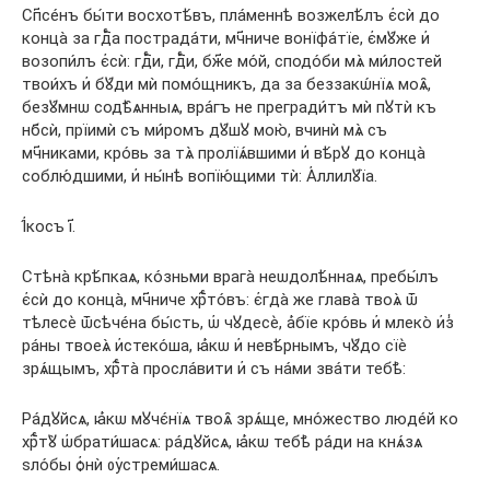
Сп҃се́нъ бы́ти восхотѣ́въ, пла́меннѣ возжелѣ́лъ є҆сѝ до
конца̀ за гдⷭ҇а пострада́ти, мч҃ниче вонїфа́тїе, є҆мꙋ́же и҆
возопи́лъ є҆сѝ: гдⷭ҇и, гдⷭ҇и, бж҃е мо́й, сподо́би мѧ̀ ми́лостей
твои́хъ и҆ бꙋ́ди мѝ помо́щникъ, да за беззакѡ́нїѧ моѧ̑,
безꙋ́мнѡ содѣ̑ѧнныѧ, вра́гъ не прегради́тъ мѝ пꙋтѝ къ
нб҃сѝ, прїимѝ съ ми́ромъ дꙋ́шꙋ мою̀, вчинѝ мѧ̀ съ
мч҃никами, кро́вь за тѧ̀ пролїѧ́вшими и҆ вѣ́рꙋ до конца̀
соблю́дшими, и҆ ны́нѣ вопїю́щими тѝ: А҆ллилꙋ́їа.
І҆́косъ і҃.
Стѣна̀ крѣ́пкаѧ, ко́зньми врага̀ неѡдолѣ́ннаѧ, пребы́лъ
є҆сѝ до конца̀, мч҃ниче хрⷭ҇то́въ: є҆гда̀ же глава̀ твоѧ̀ ѿ
тѣлесѐ ѿсѣче́на бы́сть, ѡ҆ чꙋдесѐ, а҆́бїе кро́вь и҆ млеко̀ и҆з̾
ра́ны твоеѧ̀ и҆стеко́ша, ꙗ҆́кѡ и҆ невѣ́рнымъ, чꙋ́до сїѐ
зрѧ́щымъ, хрⷭ҇та̀ просла́вити и҆ съ на́ми зва́ти тебѣ̀:
Ра́дꙋйсѧ, ꙗ҆́кѡ мꙋчє́нїѧ твоѧ̑ зрѧ́ще, мно́жество люде́й ко
хрⷭ҇тꙋ̀ ѡ҆брати́шасѧ: ра́дꙋйсѧ, ꙗ҆́кѡ тебѣ̀ ра́ди на кнѧ́зѧ
ѕло́бы ѻ҆нѝ ᲂу҆стреми́шасѧ.