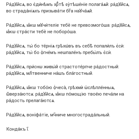
Ра́дꙋйсѧ, во є҆ди́нѣмъ хрⷭ҇тѣ̀ ᲂу҆тѣше́нїе полага́ѧй: ра́дꙋйсѧ,
во страда́нїѧхъ призыва́ти бг҃а наꙋча́ѧй.
Ра́дꙋйсѧ, ꙗ҆́кѡ мꙋчи́телїе тебѐ не превозмого́ша: ра́дꙋйсѧ,
ꙗ҆́кѡ стра́сти тебѐ не поборо́ша.
Ра́дꙋйсѧ, ты́ бо те́рнїѧ грѣхѡ́въ въ себѣ̀ попали́лъ є҆сѝ:
ра́дꙋйсѧ, ты́ бо ѻ҆гне́мъ неѡпале́нъ пребы́лъ є҆сѝ.
Ра́дꙋйсѧ, при́снѡ живы́й страстоте́рпче ра́достный:
ра́дꙋйсѧ, мл҃твенниче на́шъ бла́гостный.
Ра́дꙋйсѧ, ꙗ҆́кѡ тобо́ю ѻ҆чеса̀, грѣхмѝ ѡ҆слѣпле́нныѧ,
ѿверза́ютсѧ: ра́дꙋйсѧ, ꙗ҆́кѡ по́мощїю твое́ю печа́ли на
ра́дость прелага́ютсѧ.
Ра́дꙋйсѧ, вонїфа́тїе, мч҃ниче многострада́льный.
Конда́къ і҃.