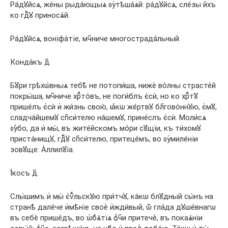
Ра́дꙋйсѧ, же́ны рыда́ющыѧ ᲂу҆тѣша́ѧй: ра́дꙋйсѧ, сле́зы и҆̀хъ
ко гдⷭ҇ꙋ приносѧ́й.
Ра́дꙋйсѧ, вонїфа́тїе, мч҃ниче многострада́льный.
Конда́къ д҃.
Бꙋ́ри грѣхѡ́вныѧ тебѣ̀ не потопи́ша, нижѐ во́лны страсте́й
покры́ша, мч҃ниче хрⷭ҇то́въ, не поги́блъ є҆сѝ, но ко хрⷭ҇тꙋ̀
прише́лъ є҆сѝ и҆ жи́знь свою̀, ꙗ҆́кѡ же́ртвꙋ бл҃гово́ннꙋю, є҆мꙋ̀,
сладча́йшемꙋ сп҃си́телю на́шемꙋ, прине́слъ є҆сѝ. Моли́сѧ
ᲂу҆̀бо, да и҆ мы̀, въ жите́йскомъ мо́ри сꙋ́щїи, къ ти́хомꙋ
приста́нищꙋ, гдⷭ҇ꙋ сп҃си́телю, притеце́мъ, во ᲂу҆миле́нїи
зовꙋ́ще: А҆ллилꙋ́їа.
І҆́косъ д҃.
Слы́шимъ и҆ мы̀ є҆ѵⷢ҇льскꙋю при́тчꙋ, ка́кѡ блꙋ́дный сы́нъ на
странѣ̀ дале́че и҆мѣ́нїе своѐ и҆жди́вый, ѿ гла́да дꙋше́внагѡ
въ себѐ прише́дъ, во ѡ҆б̾ѧ́тїѧ ѻ҆́ч҃и притечѐ, въ покаѧ́нїи