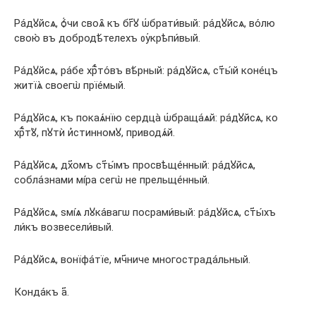
Ра́дꙋйсѧ, ѻ҆́чи своѧ̑ къ бг҃ꙋ ѡ҆брати́вый: ра́дꙋйсѧ, во́лю
свою̀ въ добродѣ́телехъ ᲂу҆крѣпи́вый.
Ра́дꙋйсѧ, ра́бе хрⷭ҇то́въ вѣ́рный: ра́дꙋйсѧ, ст҃ы́й коне́цъ
житїѧ̀ своегѡ̀ прїе́мый.
Ра́дꙋйсѧ, къ покаѧ́нїю сердца̀ ѡ҆браща́ѧй: ра́дꙋйсѧ, ко
хрⷭ҇тꙋ̀, пꙋтѝ и҆́стинномꙋ, приводѧ́й.
Ра́дꙋйсѧ, дх҃омъ ст҃ы́мъ просвѣще́нный: ра́дꙋйсѧ,
собла́знами мі́ра сегѡ̀ не прельще́нный.
Ра́дꙋйсѧ, ѕмі́ѧ лꙋка́вагѡ посрами́вый: ра́дꙋйсѧ, ст҃ы́хъ
ли́къ возвесели́вый.
Ра́дꙋйсѧ, вонїфа́тїе, мч҃ниче многострада́льный.
Конда́къ а҃.