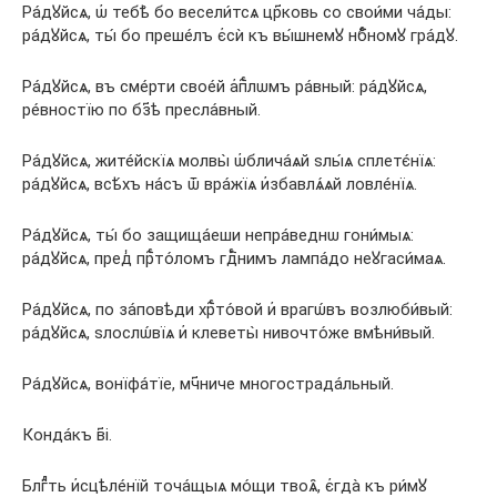
Ра́дꙋйсѧ, ѡ҆ тебѣ̀ бо весели́тсѧ цр҃ковь со свои́ми ча́ды:
ра́дꙋйсѧ, ты́ бо преше́лъ є҆сѝ къ вы́шнемꙋ нбⷭ҇номꙋ гра́дꙋ.
Ра́дꙋйсѧ, въ сме́рти свое́й а҆пⷭ҇лѡмъ ра́вный: ра́дꙋйсѧ,
ре́вностїю по бз҃ѣ пресла́вный.
Ра́дꙋйсѧ, жите́йскїѧ молвы̀ ѡ҆блича́ѧй ѕлы́ѧ сплетє́нїѧ:
ра́дꙋйсѧ, всѣ́хъ на́съ ѿ вра́жїѧ и҆збавлѧ́ѧй ловле́нїѧ.
Ра́дꙋйсѧ, ты́ бо защища́еши непра́веднѡ гони́мыѧ:
ра́дꙋйсѧ, пред̾ прⷭ҇то́ломъ гдⷭ҇нимъ лампа́до неꙋгаси́маѧ.
Ра́дꙋйсѧ, по за́повѣди хрⷭ҇то́вой и҆ врагѡ́въ возлюби́вый:
ра́дꙋйсѧ, ѕлослѡ́вїѧ и҆ клеветы̀ нивочто́же вмѣни́вый.
Ра́дꙋйсѧ, вонїфа́тїе, мч҃ниче многострада́льный.
Конда́къ в҃і.
Блгⷣть и҆сцѣле́нїй точа́щыѧ мо́щи твоѧ̑, є҆гда̀ къ ри́мꙋ