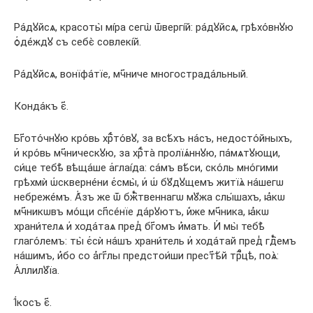
Ра́дꙋйсѧ, красоты̀ мі́ра сегѡ̀ ѿвергі́й: ра́дꙋйсѧ, грѣхо́внꙋю
ѻ҆де́ждꙋ съ себє̀ совлекі́й.
Ра́дꙋйсѧ, вонїфа́тїе, мч҃ниче многострада́льный.
Конда́къ є҃.
Бг҃ото́чнꙋю кро́вь хрⷭ҇то́вꙋ, за всѣ́хъ на́съ, недосто́йныхъ,
и҆ кро́вь мч҃ническꙋю, за хрⷭ҇та̀ пролїѧ́ннꙋю, па́мѧтꙋющи,
си́це тебѣ̀ вѣща́ше а҆глаі́да: са́мъ вѣ́си, ско́ль мно́гими
грѣхмѝ ѡ҆скверне́ни є҆смы̀, и҆ ѡ҆ бꙋ́дꙋщемъ житїѧ̀ на́шегѡ
небреже́мъ. А҆́зъ же ѿ бжⷭ҇твеннагѡ мꙋ́жа слы́шахъ, ꙗ҆́кѡ
мч҃никѡвъ мо́щи сп҃се́нїе да́рꙋютъ, и҆̀же мч҃ника, ꙗ҆́кѡ
храни́телѧ и҆ хода́таѧ пред̾ бг҃омъ и҆́мать. И҆ мы̀ тебѣ̀
глаго́лемъ: ты̀ є҆сѝ на́шъ храни́тель и҆ хода́тай пред̾ гдⷭ҇емъ
на́шимъ, и҆́бо со а҆́гг҃лы предстои́ши прест҃ѣ́й трⷪ҇цѣ, поѧ̀:
А҆ллилꙋ́їа.
І҆́косъ є҃.