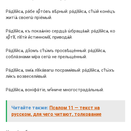
Ра́дꙋйсѧ, ра́бе хрⷭ҇то́въ вѣ́рный: ра́дꙋйсѧ, ст҃ы́й коне́цъ
житїѧ̀ своегѡ̀ прїе́мый.
Ра́дꙋйсѧ, къ покаѧ́нїю сердца̀ ѡ҆браща́ѧй: ра́дꙋйсѧ, ко
хрⷭ҇тꙋ̀, пꙋтѝ и҆́стинномꙋ, приводѧ́й.
Ра́дꙋйсѧ, дх҃омъ ст҃ы́мъ просвѣще́нный: ра́дꙋйсѧ,
собла́знами мі́ра сегѡ̀ не прельще́нный.
Ра́дꙋйсѧ, ѕмі́ѧ лꙋка́вагѡ посрами́вый: ра́дꙋйсѧ, ст҃ы́хъ
ли́къ возвесели́вый.
Ра́дꙋйсѧ, вонїфа́тїе, мч҃ниче многострада́льный.
Читайте также:
Псалом 11 — текст на
русском, для чего читают, толкование