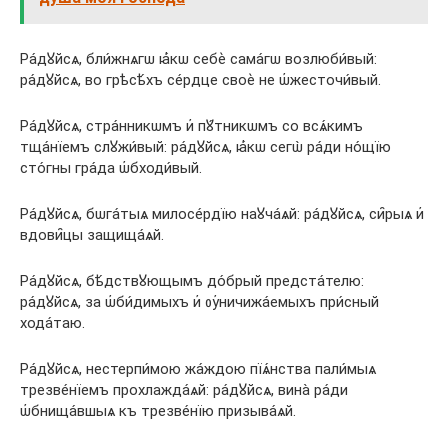
Ра́дꙋйсѧ, бли́жнѧгѡ ꙗ҆́кѡ себѐ сама́гѡ возлюби́вый:
ра́дꙋйсѧ, во грѣсѣ́хъ се́рдце своѐ не ѡ҆жесточи́вый.
Ра́дꙋйсѧ, стра́нникѡмъ и҆ пꙋ́тникѡмъ со всѧ́кимъ
тща́нїемъ слꙋжи́вый: ра́дꙋйсѧ, ꙗ҆́кѡ сегѡ̀ ра́ди но́щїю
сто́гны гра́да ѡ҆бходи́вый.
Ра́дꙋйсѧ, бѡга́тыѧ милосе́рдїю наꙋча́ѧй: ра́дꙋйсѧ, си̑рыѧ и҆
вдови̑цы защища́ѧй.
Ра́дꙋйсѧ, бѣ́дствꙋющымъ до́брый предста́телю:
ра́дꙋйсѧ, за ѡ҆би́димыхъ и҆ ᲂу҆ничижа́емыхъ при́сный
хода́таю.
Ра́дꙋйсѧ, нестерпи́мою жа́ждою пїѧ́нства пали́мыѧ
трезве́нїемъ прохлажда́ѧй: ра́дꙋйсѧ, вина̀ ра́ди
ѡ҆бнища́вшыѧ къ трезве́нїю призыва́ѧй.