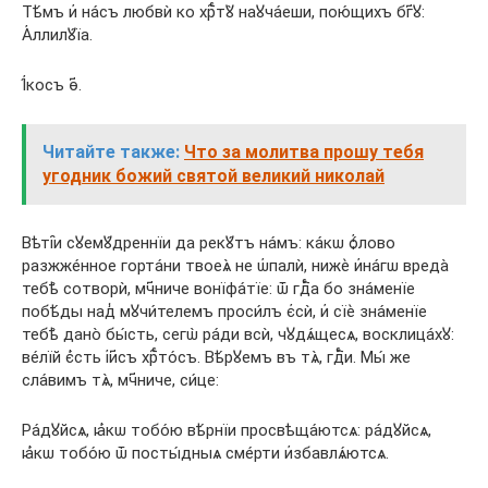
Тѣ́мъ и҆ на́съ любвѝ ко хрⷭ҇тꙋ̀ наꙋча́еши, пою́щихъ бг҃ꙋ:
А҆ллилꙋ́їа.
І҆́косъ ѳ҃.
Читайте также:
Что за молитва прошу тебя
угодник божий святой великий николай
Вѣті̑и сꙋемꙋ́дреннїи да рекꙋ́тъ на́мъ: ка́кѡ ѻ҆́лово
разжже́нное горта́ни твоеѧ̀ не ѡ҆палѝ, нижѐ и҆на́гѡ вреда̀
тебѣ̀ сотворѝ, мч҃ниче вонїфа́тїе: ѿ гдⷭ҇а бо зна́менїе
побѣ́ды над̾ мꙋчи́телемъ проси́лъ є҆сѝ, и҆ сїѐ зна́менїе
тебѣ̀ дано̀ бы́сть, сегѡ̀ ра́ди всѝ, чꙋдѧ́щесѧ, восклица́хꙋ:
ве́лїй є҆́сть і҆и҃съ хрⷭ҇то́съ. Вѣ́рꙋемъ въ тѧ̀, гдⷭ҇и. Мы́ же
сла́вимъ тѧ̀, мч҃ниче, си́це:
Ра́дꙋйсѧ, ꙗ҆́кѡ тобо́ю вѣ́рнїи просвѣща́ютсѧ: ра́дꙋйсѧ,
ꙗ҆́кѡ тобо́ю ѿ посты́дныѧ сме́рти и҆збавлѧ́ютсѧ.