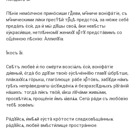
Пѣ́нїе немо́лчное прино́сиши гдⷭ҇еви, мч҃ниче вонїфа́тїе, съ
мч҃ническими ли́ки прест҃ѣ́й трⷪ҇цѣ предстоѧ̀, за ню́же себѐ
преда́лъ є҆сѝ, да и҆ мы̀ дꙋ́шы своѧ̑, а҆́ки невѣ́сты
ᲂу҆краси́вше, нетлѣ́нномꙋ женихꙋ̀ хрⷭ҇тꙋ̀ предста́вимъ со
сщ҃е́нною пѣ́снїю: А҆ллилꙋ́їа.
І҆́косъ а҃і.
Свѣ́тъ любвѐ и҆ по сме́рти возсїѧ́лъ є҆сѝ, вонїфа́тїе
ди́вный, є҆гда̀ бо дрꙋ́зи твою̀ ᲂу҆сѣче́ннꙋю главꙋ̀ ѡ҆брѣ́тше,
пла́кахꙋсѧ го́рькѡ, глаго́люще: ра́бе хрⷭ҇то́въ, забꙋ́ди на́мъ
грѣ́хъ непра́веднагѡ ѡ҆сꙋжде́нїѧ и҆ безразсꙋ́дныхъ рꙋга́нїй
на́шихъ: тогда̀ ли́къ тво́й, ꙗ҆́кѡ лꙋча́ми живы́ми,
просвѣти́сѧ, проще́нїе и҆̀мъ ꙗ҆влѧ́ѧ. Сегѡ̀ ра́ди съ любо́вїю
тебѣ̀ зове́мъ:
Ра́дꙋйсѧ, и҆мѣ́ѧй ᲂу҆ста̀ кро́тости сладковѣща́нныѧ:
ра́дꙋйсѧ, любвѐ вмѣсти́лище простра́нное.