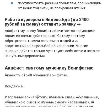
противостоять разным помыслам, возникающим
от нечистой силы, не прекращая чтения.
Работа курьером в Яндекс.Еда (до 3400
рублей за смену) оставить заявку →
Акафист мученику Вонифатию считается верующими
одним из самых действенных. К этому святому
обращаются тысячи зависимых людей и их
родственников с просьбой об исцелении. Многие
пьющие действительно чувствуют себя легче и встают
на путь выздоровления.
Акафист святому мученику Вонифатию
А҆ка́ѳїстъ ст҃о́мꙋ мꙋ́ченикꙋ вонїфа́тїю.
Конда́къ а҃.
И҆збра́нный во́ине хрⷭ҇то́въ, вѣнце́мъ сла́вы ᲂу҆краше́нный,
мч҃ническою сме́ртїю вѣ́чныѧ сме́рти и҆зба́вивыйсѧ, ѿ