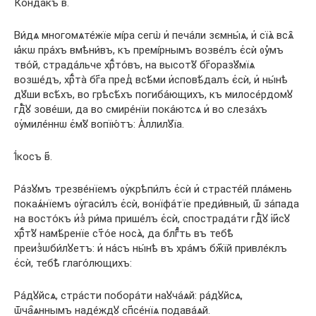
Конда́къ в҃.
Ви́дѧ многомѧте́жїе мі́ра сегѡ̀ и҆ печа́ли зємны́ѧ, и҆ сїѧ̀ всѧ̑
ꙗ҆́кѡ пра́хъ вмѣни́въ, къ премі́рнымъ возве́лъ є҆сѝ ᲂу҆́мъ
тво́й, страда́льче хрⷭ҇то́въ, на высотꙋ̀ бг҃оразꙋ́мїѧ
возше́дъ, хрⷭ҇та̀ бг҃а пред̾ всѣ́ми и҆сповѣ́далъ є҆сѝ, и҆ ны́нѣ
дꙋ́ши всѣ́хъ, во грѣсѣ́хъ погиба́ющихъ, къ милосе́рдомꙋ
гдⷭ҇ꙋ зове́ши, да во смире́нїи пока́ютсѧ и҆ во слеза́хъ
ᲂу҆миле́ннѡ є҆мꙋ̀ вопїю́тъ: А҆ллилꙋ́їа.
І҆́косъ в҃.
Ра́зꙋмъ трезве́нїемъ ᲂу҆крѣпи́лъ є҆сѝ и҆ страсте́й пла́мень
покаѧ́нїемъ ᲂу҆гаси́лъ є҆сѝ, вонїфа́тїе преди́вный, ѿ за́пада
на восто́къ и҆з̾ ри́ма прише́лъ є҆сѝ, спострада́ти гдⷭ҇ꙋ і҆и҃сꙋ
хрⷭ҇тꙋ̀ намѣ́ренїе ст҃о́е носѧ̀, да блгⷣть въ тебѣ̀
преиз̾ѡби́лꙋетъ: и҆ на́съ ны́нѣ въ хра́мъ бж҃їй привле́клъ
є҆сѝ, тебѣ̀ глаго́лющихъ:
Ра́дꙋйсѧ, стра́сти побора́ти наꙋча́ѧй: ра́дꙋйсѧ,
ѿча̑ѧннымъ наде́ждꙋ сп҃се́нїѧ подава́ѧй.