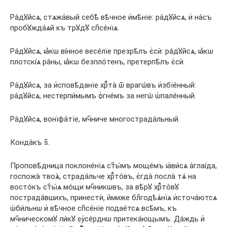
Ра́дꙋйсѧ, стѧжа́вый себѣ̀ вѣ́чное и҆мѣ́нїе: ра́дꙋйсѧ, и҆ на́съ
пробꙋжда́ѧй къ трꙋдꙋ̀ сп҃се́нїѧ.
Ра́дꙋйсѧ, ꙗ҆́кѡ ві́нное весе́лїе презрѣ́лъ є҆сѝ: ра́дꙋйсѧ, ꙗ҆́кѡ
плотскі́ѧ ра́ны, ꙗ҆́кѡ безпло́тенъ, претерпѣ́лъ є҆сѝ.
Ра́дꙋйсѧ, за и҆сповѣ́данїе хрⷭ҇та̀ ѿ врагѡ́въ и҆збїе́нный:
ра́дꙋйсѧ, нестерпи́мымъ ѻ҆гне́мъ за негѡ̀ ѡ҆пале́нный.
Ра́дꙋйсѧ, вонїфа́тїе, мч҃ниче многострада́льный.
Конда́къ ѕ҃.
Проповѣ́дница поклоне́нїѧ ст҃ы́мъ моще́мъ ꙗ҆ви́сѧ а҆глаі́да,
госпожа̀ твоѧ̀, страда́льче хрⷭ҇то́въ, є҆гда̀ посла̀ тѧ́ на
восто́къ ст҃ы́ѧ мо́щи мч҃никѡвъ, за вѣ́рꙋ хрⷭ҇то́вꙋ
пострада́вшихъ, принестѝ, и҆́миже бл҃годѣѧ́нїѧ и҆сточа́ютсѧ
ѡ҆би́льнѡ и҆ вѣ́чное сп҃се́нїе подае́тсѧ всѣ́мъ, къ
мч҃ническомꙋ ли́кꙋ ᲂу҆се́рднѡ притека́ющымъ. Да́ждь и҆