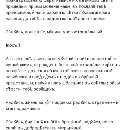
мра́ка грѣхо́внагѡ ѿврати́выйсѧ и҆ къ вѣ́чномꙋ свѣ́тꙋ
прише́дый, прїимѝ моле́нїе на́ше, въ похвалꙋ̀ тебѣ̀
приноси́мое, и҆ на́съ и҆зба́ви ѿ сѣте́й лꙋка́вагѡ врага̀
на́шегѡ, да тебѣ̀ съ ра́достїю побѣ́дною зове́мъ:
Ра́дꙋйсѧ, вонїфа́тїе, мч҃ниче многострада́льный.
І҆́косъ а҃.
А҆́гг҃лѡмъ свѣ́тлымъ, ѻ҆́гнь мꙋче́нїй твои́хъ росо́ю блгⷣти
ᲂу҆гаси́вшимъ, ѡ҆гражде́нъ бы́лъ є҆сѝ, страда́льче хрⷭ҇то́въ
вонїфа́тїе, да не когда̀ ꙗ҆́кѡ грѣ́шникъ нераска́ѧнный
поги́бнеши и҆ пред̾ гдⷭ҇емъ въ ѻ҆де́ждѣ бра́чнѣй
предста́неши, наꙋчѝ и҆ на́съ ѡ҆блещи́сѧ въ свѣ́тлыѧ ри́зы
ст҃ости, тебѣ̀ зовꙋ́щихъ:
Ра́дꙋйсѧ, жи́знь за хрⷭ҇та̀ ѿда́вый: ра́дꙋйсѧ, страда́нїемъ
є҆гѡ̀ подража́вый.
Ра́дꙋйсѧ, ѻ҆́чи своѧ̑ къ бг҃ꙋ ѡ҆брати́вый: ра́дꙋйсѧ, во́лю
свою̀ въ добродѣ́телехъ ᲂу҆крѣпи́вый.