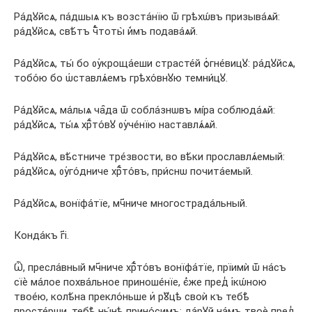
Ра́дꙋйсѧ, па́дшыѧ къ возста́нїю ѿ грѣхѡ́въ призыва́ѧй:
ра́дꙋйсѧ, свѣ́тъ чⷭ҇тоты̀ и҆̀мъ подава́ѧй.
Ра́дꙋйсѧ, ты́ бо ᲂу҆кроща́еши страсте́й ѻ҆гне́вицꙋ: ра́дꙋйсѧ,
тобо́ю бо ѡ҆ставлѧ́емъ грѣхо́внꙋю темни́цꙋ.
Ра́дꙋйсѧ, ма́лыѧ ча̑да ѿ собла́знѡвъ мі́ра соблюда́ѧй:
ра́дꙋйсѧ, ты́ѧ хрⷭ҇то́вꙋ ᲂу҆че́нїю наставлѧ́ѧй.
Ра́дꙋйсѧ, вѣ́стниче тре́звости, во вѣ́ки прославлѧ́емый:
ра́дꙋйсѧ, ᲂу҆го́дниче хрⷭ҇то́въ, при́снѡ почита́емый.
Ра́дꙋйсѧ, вонїфа́тїе, мч҃ниче многострада́льный.
Конда́къ г҃і.
Ѽ, пресла́вный мч҃ниче хрⷭ҇то́въ вонїфа́тїе, прїимѝ ѿ на́съ
сїѐ ма́лое похва́льное приноше́нїе, є҆́же пред̾ і҆кѡ́ною
твое́ю, колѣ́на прекло́ньше и҆ рꙋ̑цѣ своѝ къ тебѣ̀
просте́рши, тебѣ̀ ны́нѣ прино́симъ: да́рꙋй на́мъ твоѐ пред̾