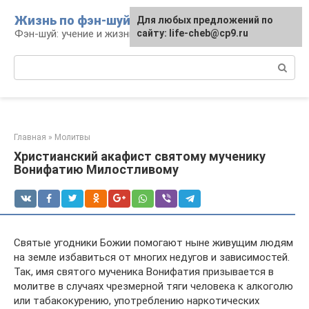
Перейти
Жизнь по фэн-шуй
Для любых предложений по
Для любых предложений по
к
Фэн-шуй: учение и жизнь
сайту: life-cheb@cp9.ru
сайту: life-cheb@cp9.ru
контенту
Поиск:
Главная
»
Молитвы
Христианский акафист святому мученику
Вонифатию Милостливому
Святые угодники Божии помогают ныне живущим людям
на земле избавиться от многих недугов и зависимостей.
Так, имя святого мученика Вонифатия призывается в
молитве в случаях чрезмерной тяги человека к алкоголю
или табакокурению, употреблению наркотических