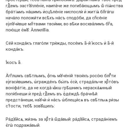
гдⷭ҇емъ застꙋпле́нїе, наипа́че же погиба́ющымъ ѿ пїѧ́нства
бра́тїѧмъ на́шимъ и҆сцѣле́нїе ниспослѝ и҆ житїѧ̀ бл҃га́гѡ
нача́ло положи́ти всѣ́хъ на́съ сподо́би, да сп҃се́нїе
ᲂу҆лꙋчи́вше мл҃твами твои́ми, во вѣ́ки восхва́лимъ бг҃а,
пою́ще є҆мꙋ̀: А҆ллилꙋ́їа.
Се́й конда́къ глаго́ли три́жды, посе́мъ а҃-й і҆́косъ и҆ а҃-й
конда́къ.
І҆́косъ а҃.
А҆́гг҃лѡмъ свѣ́тлымъ, ѻ҆́гнь мꙋче́нїй твои́хъ росо́ю блгⷣти
ᲂу҆гаси́вшимъ, ѡ҆гражде́нъ бы́лъ є҆сѝ, страда́льче хрⷭ҇то́въ
вонїфа́тїе, да не когда̀ ꙗ҆́кѡ грѣ́шникъ нераска́ѧнный
поги́бнеши и҆ пред̾ гдⷭ҇емъ въ ѻ҆де́ждѣ бра́чнѣй
предста́неши, наꙋчѝ и҆ на́съ ѡ҆блещи́сѧ въ свѣ́тлыѧ ри́зы
ст҃ости, тебѣ̀ зовꙋ́щихъ:
Ра́дꙋйсѧ, жи́знь за хрⷭ҇та̀ ѿда́вый: ра́дꙋйсѧ, страда́нїемъ
є҆гѡ̀ подража́вый.