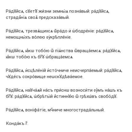
Ра́дꙋйсѧ, сꙋетꙋ̀ жи́зни земны́ѧ позна́вый: ра́дꙋйсѧ,
страда̑нїѧ своѧ̑ предсказа́вый.
Ра́дꙋйсѧ, трезвѧ́щихсѧ ѿра́до и҆ ѡ҆бодре́нїе: ра́дꙋйсѧ,
немощны́хъ во́лею ᲂу҆крѣпле́нїе.
Ра́дꙋйсѧ, ꙗ҆́кѡ тобо́ю ѿ пїѧ́нства ѿвраща́емсѧ: ра́дꙋйсѧ,
ꙗ҆́кѡ тобо́ю къ бг҃ꙋ ѡ҆браща́емсѧ.
Ра́дꙋйсѧ, и҆сцѣле́нїй и҆сто́чниче неисчерпа́емый: ра́дꙋйсѧ,
чꙋде́съ сокро́вище неѡскꙋдѣва́емое.
Ра́дꙋйсѧ, наꙋча́ѧй на́съ при́снѡ возноси́ти ᲂу҆́мъ на́шъ къ
бг҃ꙋ: ра́дꙋйсѧ, ѡ҆брѣты́й и҆́стиннꙋю ѿ грѣхѡ́въ свобо́дꙋ.
Ра́дꙋйсѧ, вонїфа́тїе, мч҃ниче многострада́льный.
Конда́къ г҃.