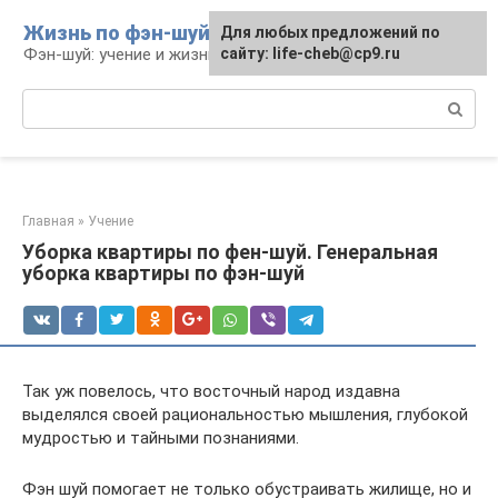
Перейти
Жизнь по фэн-шуй
Для любых предложений по
Для любых предложений по
к
Фэн-шуй: учение и жизнь
сайту: life-cheb@cp9.ru
сайту: life-cheb@cp9.ru
контенту
Поиск:
Главная
»
Учение
Уборка квартиры по фен-шуй. Генеральная
уборка квартиры по фэн-шуй
Так уж повелось, что восточный народ издавна
выделялся своей рациональностью мышления, глубокой
мудростью и тайными познаниями.
Фэн шуй помогает не только обустраивать жилище, но и