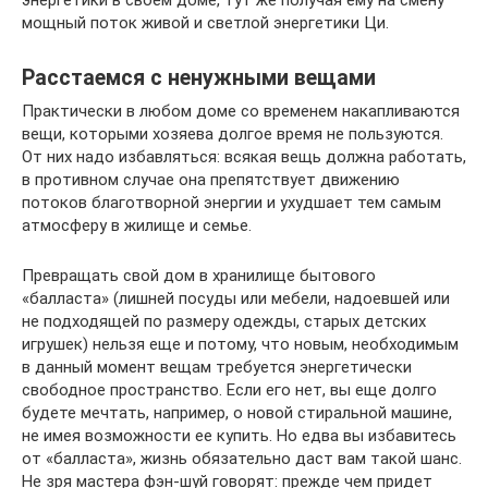
энергетики в своем доме, тут же получая ему на смену
мощный поток живой и светлой энергетики Ци.
Расстаемся с ненужными вещами
Практически в любом доме со временем накапливаются
вещи, которыми хозяева долгое время не пользуются.
От них надо избавляться: всякая вещь должна работать,
в противном случае она препятствует движению
потоков благотворной энергии и ухудшает тем самым
атмосферу в жилище и семье.
Превращать свой дом в хранилище бытового
«балласта» (лишней посуды или мебели, надоевшей или
не подходящей по размеру одежды, старых детских
игрушек) нельзя еще и потому, что новым, необходимым
в данный момент вещам требуется энергетически
свободное пространство. Если его нет, вы еще долго
будете мечтать, например, о новой стиральной машине,
не имея возможности ее купить. Но едва вы избавитесь
от «балласта», жизнь обязательно даст вам такой шанс.
Не зря мастера фэн-шуй говорят: прежде чем придет