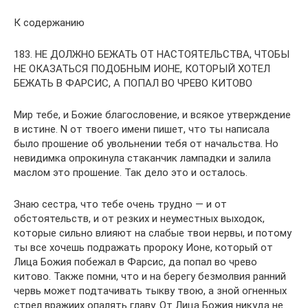
К содержанию
183. НЕ ДОЛЖНО БЕЖАТЬ ОТ НАСТОЯТЕЛЬСТВА, ЧТОБЫ
НЕ ОКАЗАТЬСЯ ПОДОБНЫМ ИОНЕ, КОТОРЫЙ ХОТЕЛ
БЕЖАТЬ В ФАРСИС, А ПОПАЛ ВО ЧРЕВО КИТОВО
Мир тебе, и Божие благословение, и всякое утверждение
в истине. N от твоего имени пишет, что ты написала
было прошение об увольнении тебя от начальства. Но
невидимка опрокинула стаканчик лампадки и залила
маслом это прошение. Так дело это и осталось.
Знаю сестра, что тебе очень трудно — и от
обстоятельств, и от резких и неуместных выходок,
которые сильно влияют на слабые твои нервы, и потому
ты все хочешь подражать пророку Ионе, который от
Лица Божия побежал в Фарсис, да попал во чрево
китово. Также помни, что и на берегу безмолвия ранний
червь может подтачивать тыкву твою, а зной огненных
стрел вражиих опалять главу. От Лица Божия никуда не