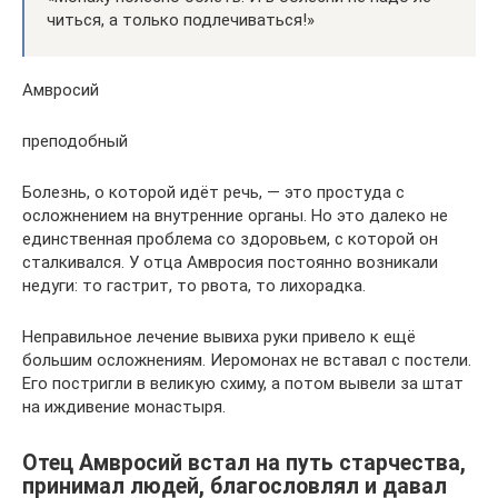
чить­ся, а толь­ко под­ле­чи­вать­ся!»
Амвросий
преподобный
Болезнь, о которой идёт речь, — это простуда с
осложнением на внутренние органы. Но это далеко не
единственная проблема со здоровьем, с которой он
сталкивался. У отца Амвросия постоянно возникали
недуги: то гастрит, то рвота, то лихорадка.
Неправильное лечение вывиха руки привело к ещё
большим осложнениям. Иеромонах не вставал с постели.
Его постригли в великую схиму, а потом вывели за штат
на иждивение монастыря.
Отец Амвросий встал на путь старчества,
принимал людей, благословлял и давал