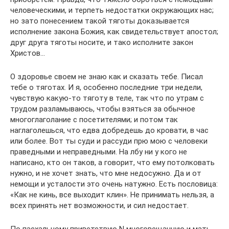
человеческими, и терпеть недостатки окружающих нас;
но зато понесением такой тяготы доказывается
исполнение закона Божия, как свидетельствует апостол;
друг друга тяготы носите, и тако исполните закон
Христов…
О здоровье своем не знаю как и сказать тебе. Писал
тебе о тяготах. И я, особенно последние три недели,
чувствую какую-то тяготу в теле, так что по утрам с
трудом разламываюсь, чтобы взяться за обычное
многоглаголание с посетителями; и потом так
наглаголешься, что едва добредешь до кровати, в час
или более. Вот ты суди и рассуди прю мою с человеки
праведными и неправедными. На лбу ни у кого не
написано, кто он таков, а говорит, что ему потолковать
нужно, и не хочет знать, что мне недосужно. Да и от
немощи и усталости это очень натужно. Есть пословица:
«Как не кинь, все выходит клин». Не принимать нельзя, а
всех принять нет возможности, и сил недостает.
По пасхальному приветствую N многовещанную и мать