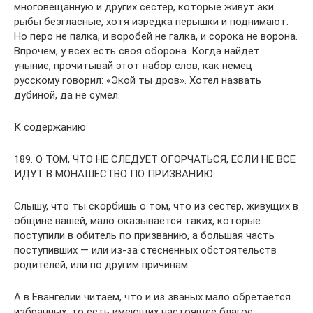
многовещанную и других сестер, которые живут аки
рыбы безгласные, хотя изредка перышки и поднимают.
Но перо не палка, и воробей не галка, и сорока не ворона.
Впрочем, у всех есть своя оборона. Когда найдет
уныние, прочитывай этот набор слов, как немец
русскому говорил: «Экой ты дров». Хотел назвать
дубиной, да не сумел.
К содержанию
189. О ТОМ, ЧТО НЕ СЛЕДУЕТ ОГОРЧАТЬСЯ, ЕСЛИ НЕ ВСЕ
ИДУТ В МОНАШЕСТВО ПО ПРИЗВАНИЮ
Слышу, что ты скорбишь о том, что из сестер, живущих в
общине вашей, мало оказывается таких, которые
поступили в обитель по призванию, а большая часть
поступивших — или из-за стесненных обстоятельств
родителей, или по другим причинам.
А в Евангелии читаем, что и из званых мало обретается
избранных, то есть имеющих настоящее благое