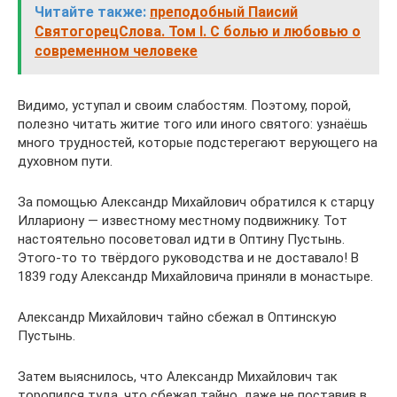
Читайте также:
преподобный Паисий
СвятогорецСлова. Том I. С болью и любовью о
современном человеке
Видимо, уступал и своим слабостям. Поэтому, порой,
полезно читать житие того или иного святого: узнаёшь
много трудностей, которые подстерегают верующего на
духовном пути.
За помощью Александр Михайлович обратился к старцу
Иллариону — известному местному подвижнику. Тот
настоятельно посоветовал идти в Оптину Пустынь.
Этого-то то твёрдого руководства и не доставало! В
1839 году Александр Михайловича приняли в монастыре.
Александр Михайлович тайно сбежал в Оптинскую
Пустынь.
Затем выяснилось, что Александр Михайлович так
торопился туда, что сбежал тайно, даже не поставив в