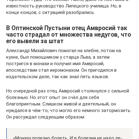
известность руководство Липецкого училища. Но, в
конце концов, с ситуацией разобрались.
В Оптинской Пустыни отец Амвросий так
часто страдал от множества недугов, что
его вывели за штат
Александр Михайлович помогал на хлебне, потом на
кухне, был помощником у старца Льва, а затем
постригся в монахи и получил имя Амвросий,
впоследствии стал иеромонахом. Он пригодился в
издательском деле, так как знал пять языков.
Но очередной раз отец Амвросий столкнулся с сильной
болезнью. Но этот опыт он счёл для себя
благоприятным. Слишком живой и деятельный, он
нуждался в чём-то, что могло его немного затормозить.
Он рассуждал следующим образом:
«Мо­на­ху по­лез­но бо­леть. И в бо­лез­ни не на­до ле­