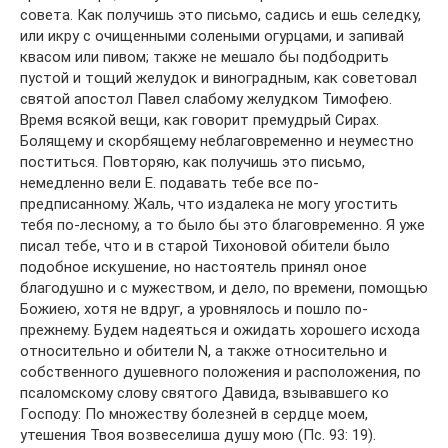
совета. Как получишь это письмо, садись и ешь селедку,
или икру с очищенными солеными огурцами, и запивай
квасом или пивом; также не мешало бы подбодрить
пустой и тощий желудок и виноградным, как советовал
святой апостол Павел слабому желудком Тимофею.
Время всякой вещи, как говорит премудрый Сирах.
Болящему и скорбящему неблаговременно и неуместно
поститься. Повторяю, как получишь это письмо,
немедленно вели Е. подавать тебе все по-
предписанному. Жаль, что издалека не могу угостить
тебя по-лесному, а то было бы это благовременно. Я уже
писал тебе, что и в старой Тихоновой обители было
подобное искушение, но настоятель принял оное
благодушно и с мужеством, и дело, по времени, помощью
Божиею, хотя не вдруг, а уровнялось и пошло по-
прежнему. Будем надеяться и ожидать хорошего исхода
относительно и обители N, а также относительно и
собственного душевного положения и расположения, по
псаломскому слову святого Давида, взывавшего ко
Господу: По множеству болезней в сердце моем,
утешения Твоя возвеселиша душу мою (Пс. 93: 19).