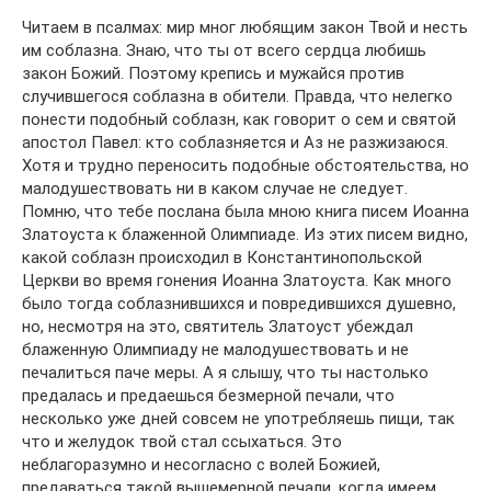
Читаем в псалмах: мир мног любящим закон Твой и несть
им соблазна. Знаю, что ты от всего сердца любишь
закон Божий. Поэтому крепись и мужайся против
случившегося соблазна в обители. Правда, что нелегко
понести подобный соблазн, как говорит о сем и святой
апостол Павел: кто соблазняется и Аз не разжизаюся.
Хотя и трудно переносить подобные обстоятельства, но
малодушествовать ни в каком случае не следует.
Помню, что тебе послана была мною книга писем Иоанна
Златоуста к блаженной Олимпиаде. Из этих писем видно,
какой соблазн происходил в Константинопольской
Церкви во время гонения Иоанна Златоуста. Как много
было тогда соблазнившихся и повредившихся душевно,
но, несмотря на это, святитель Златоуст убеждал
блаженную Олимпиаду не малодушествовать и не
печалиться паче меры. А я слышу, что ты настолько
предалась и предаешься безмерной печали, что
несколько уже дней совсем не употребляешь пищи, так
что и желудок твой стал ссыхаться. Это
неблагоразумно и несогласно с волей Божией,
предаваться такой вышемерной печали, когда имеем