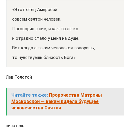
«Этот отец Ам­вро­сий
со­всем свя­той че­ло­век.
По­го­во­рил с ним, и как-то лег­ко
и от­рад­но ста­ло у ме­ня на ду­ше.
Вот ко­гда с та­ким че­ло­ве­ком го­во­ришь,
то чув­ству­ешь бли­зость Бо­га».
Лев Толстой
Читайте также:
Пророчества Матроны
Московской — каким видела будущее
человечества Святая
писатель