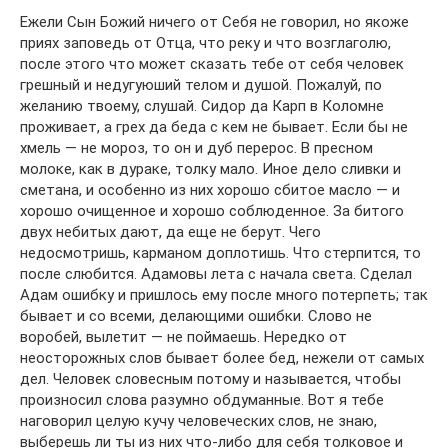
Ежели Сын Божий ничего от Себя не говорил, но якоже
приях заповедь от Отца, что реку и что возглаголю,
после этого что может сказать тебе от себя человек
грешный и недугуюший телом и душой. Пожалуй, по
желанию твоему, слушай. Сидор да Карп в Коломне
проживает, а грех да беда с кем не бывает. Если бы не
хмель — не мороз, то он и дуб перерос. В пресном
молоке, как в дураке, толку мало. Иное дело сливки и
сметана, и особенно из них хорошо сбитое масло — и
хорошо очищенное и хорошо соблюденное. За битого
двух небитых дают, да еще не берут. Чего
недосмотришь, карманом доплотишь. Что стерпится, то
после слюбится. Адамовы лета с начала света. Сделал
Адам ошибку и пришлось ему после много потерпеть; так
бывает и со всеми, делающими ошибки. Слово не
воробей, вылетит — не поймаешь. Нередко от
неосторожных слов бывает более бед, нежели от самых
дел. Человек словесным потому и называется, чтобы
произносил слова разумно обдуманные. Вот я тебе
наговорил целую кучу человеческих слов, не знаю,
выберешь ли ты из них что-либо для себя толковое и