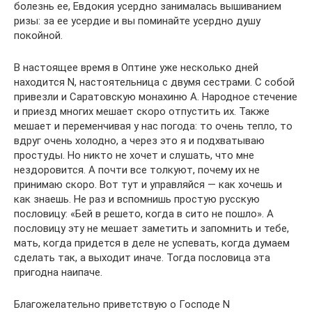
болезнь ее, Евдокия усердно занималась вышиванием
ризы: за ее усердие и вы поминайте усердно душу
покойной.
В настоящее время в Оптине уже несколько дней
находится N, настоятельница с двумя сестрами. С собой
привезли и Саратовскую монахиню А. Народное стечение
и приезд многих мешает скоро отпустить их. Также
мешает и переменчивая у нас погода: то очень тепло, то
вдруг очень холодно, а через это я и подхватываю
простуды. Но никто не хочет и слушать, что мне
нездоровится. А почти все толкуют, почему их не
принимаю скоро. Вот тут и управляйся — как хочешь и
как знаешь. Не раз и вспомнишь простую русскую
пословицу: «Бей в решето, когда в сито не пошло». А
пословицу эту не мешает заметить и запомнить и тебе,
мать, когда придется в деле не успевать, когда думаем
сделать так, а выходит иначе. Тогда пословица эта
пригодна наипаче.
Благожелательно приветствую о Господе N