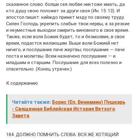
сказанное слово: болши сея любве никтоже имать, да
кто душу свою положит за други своя (Ин. 15: 13). И
апостол пишет: кийждо примет мзду по своему труду.
Силен Господь укрепить слабые твои нервы, а за резкие
и неуместные выходки смирить виновного в свое время.
Также, если воля Божия будет, то и безмолвие, в свое
время, подастся желающим. Выше воли Божией нет
ничего, и послушание паче жертвы; послушание — паче
поста и молитвы. Всем назначено послушание — и
младшим и старшим. Послушание для всех полезно и
спасительно. (Конец утрачен.)
К содержанию
Читайте также:
Борис (Еп. Вениамин) Пушкарь
- Священная Библейская История Ветхого
Завета
184. ДОЛЖНО ПОМНИТЬ СЛОВА: ВСЯ ЖЕ ХОТЯЩИЙ