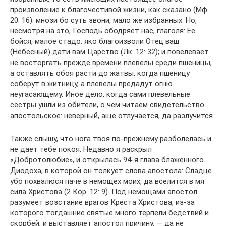
произволение к благочестивой жизни, как сказано (Мф.
20: 16): мнози бо суть звони, мало же избранных. Но,
несмотря на это, Господь ободряет нас, глаголя: Ее
бойся, малое стадо: яко благоизволи Отец ваш
(Небесный) дати вам Царство (Лк. 12: 32); и повелевает
не восторгать прежде времени плевелы среди пшеницы,
а оставлять обоя расти до жатвы, когда пшеницу
соберут в житницу, а плевелы предадут огню
неугасающему. Иное дело, когда сами плевельные
сестры ушли из обители, о чем читаем свидетельство
апостольское: неверный, аще отлучается, да разлучится.
Также слышу, что нога твоя по-прежнему разболелась и
не дает тебе покоя. Недавно я раскрыл
«Добротолюбие», и открылась 94-я глава блаженного
Диодоха, в которой он толкует слова апостола: Сладце
убо похвалюся паче в немощех моих, да вселится в мя
сила Христова (2 Кор. 12: 9). Под немощами апостол
разумеет возстание врагов Креста Христова, из-за
которого тогдашние святые много терпели бедствий и
скорбей, и выставляет апостол причину, — да не