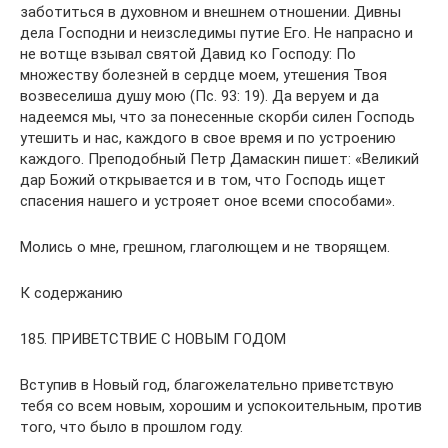
заботиться в духовном и внешнем отношении. Дивны
дела Господни и неизследимы путие Его. Не напрасно и
не вотще взывал святой Давид ко Господу: По
множеству болезней в сердце моем, утешения Твоя
возвеселиша душу мою (Пс. 93: 19). Да веруем и да
надеемся мы, что за понесенные скорби силен Господь
утешить и нас, каждого в свое время и по устроению
каждого. Преподобный Петр Дамаскин пишет: «Великий
дар Божий открывается и в том, что Господь ищет
спасения нашего и устрояет оное всеми способами».
Молись о мне, грешном, глаголющем и не творящем.
К содержанию
185. ПРИВЕТСТВИЕ С НОВЫМ ГОДОМ
Вступив в Новый год, благожелательно приветствую
тебя со всем новым, хорошим и успокоительным, против
того, что было в прошлом году.