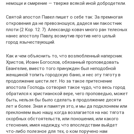
немощи и смирение — тверже всякой иной добродетели.
Святой апостол Павел пишет о себе так: За премногая
откровения да не превозношуся, дадеся ми пакостник
плоти (2 Кор. 12: 7). Александр ковач много ран телесных
нанес апостолу Павлу, возмутив против него целый
город язычествующий.
Как и чем объяснить то, что возлюбленный наперсник
Христов, Иоанн Богослов, обязанный проповедовать
Евангелие, вместо того принужден был неподобной
женщиной топить городскую баню, и нес эту тяготу в
продолжение шести лет. Но за такое притеснение
апостола Господь сотворил такое чудо, что весь город
обратился к христианской вере, чего проповедью, может
быть, нельзя бы было сделать в продолжение десяти
лет и более. Зная и памятуя это, и мы да подклоняем или
преклоняем выю нашу, когда возлагается на нас тягота
скорбных обстоятельств, или поношения, или какого
стеснения, имея надежду, что впоследствии выйдет
что-либо полезное для тех, о ком поручено нам