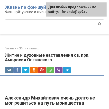
Перейти
Жизнь по фэн-шуй
Для любых предложений по
Для любых предложений по
к
Фэн-шуй: учение и жизнь
сайту: life-cheb@cp9.ru
сайту: life-cheb@cp9.ru
контенту
Поиск:
Главная
»
Жития святых
Житие и духовные наставления св. прп.
Амвросия Оптинского
Александр Михайлович очень долго не
мог решиться на путь монашества