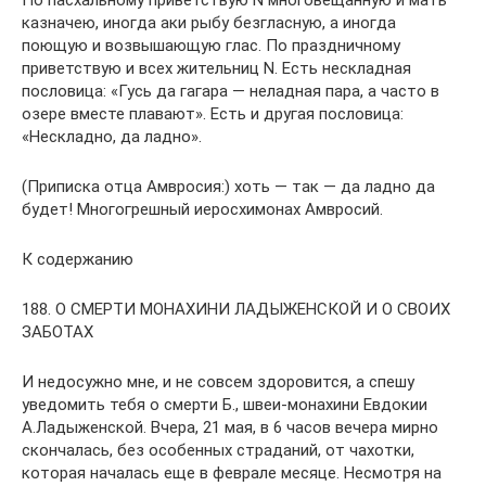
казначею, иногда аки рыбу безгласную, а иногда
поющую и возвышающую глас. По праздничному
приветствую и всех жительниц N. Есть нескладная
пословица: «Гусь да гагара — неладная пара, а часто в
озере вместе плавают». Есть и другая пословица:
«Нескладно, да ладно».
(Приписка отца Амвросия:) хоть — так — да ладно да
будет! Многогрешный иеросхимонах Амвросий.
К содержанию
188. О СМЕРТИ МОНАХИНИ ЛАДЫЖЕНСКОЙ И О СВОИХ
ЗАБОТАХ
И недосужно мне, и не совсем здоровится, а спешу
уведомить тебя о смерти Б., швеи-монахини Евдокии
А.Ладыженской. Вчера, 21 мая, в 6 часов вечера мирно
скончалась, без особенных страданий, от чахотки,
которая началась еще в феврале месяце. Несмотря на