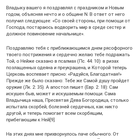
Владыку вашего я поздравлял с праздником и Новым
годом, объясняя нечто и о общине N. В ответ от него
получил следующее: «Со своей стороны, при помощи от
Господа, постараюсь водворить мир в среде сестер и
должное повиновение начальнице».
Поздравляю тебя с приближающимся днем рясофорного
твоего пострижения и сердечно желаю тебе подражать
Той, о Нейже сказано в псалмах (Пс. 44: 10): в ризах
позлащенных одеяна и преукрашена, и Которой теперь
Церковь воспевает присно: «Радуйся, Благодатная!»
Прежде же было сказано: Тебе же Самой душу пройдет
оружие (Лк. 2: 35). А апостол пишет (Евр. 2: 18): Сам
искушен быв, может и искушаемым помощи. Сама
Владычица наша, Пресвятая Дева Богородица, столько
испытала скорбей, болезней сердечных, как никто
другой, и теперь помогает всем скорбящим,
прибегающим к Ней[9].
На этих днях мне прихворнулось паче обычного. От