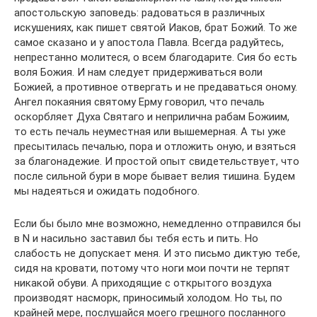
апостольскую заповедь: радоваться в различных
искушениях, как пишет святой Иаков, брат Божий. То же
самое сказано и у апостола Павла. Всегда радуйтесь,
непрестанно молитеся, о всем благодарите. Сия бо есть
воля Божия. И нам следует придерживаться воли
Божией, а противное отвергать и не предаваться оному.
Ангел покаяния святому Ерму говорил, что печаль
оскорбляет Духа Святаго и неприлична рабам Божиим,
то есть печаль неуместная или вышемерная. А ты уже
пресытилась печалью, пора и отложить оную, и взяться
за благонадежие. И простой опыт свидетельствует, что
после сильной бури в море бывает велия тишина. Будем
мы надеяться и ожидать подобного.
Если бы было мне возможно, немедленно отправился бы
в N и насильно заставил бы тебя есть и пить. Но
слабость не допускает меня. И это письмо диктую тебе,
сидя на кровати, потому что ноги мои почти не терпят
никакой обуви. А приходящие с открытого воздуха
производят насморк, приносимый холодом. Но ты, по
крайней мере, послушайся моего грешного посланного