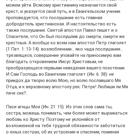
можем уйти. Всякому христианину назначается свой
крест, и указуется свой путь, и в Евангельском учении
проповедуется, что послушание есть главная
добродетель христианская. И настоятельство есть
также послушание. Святой апостол Павел пишет и о
Спасителе, что Он был послушлив до смерти, смерти же
крестныя. А вообще ко всем нам апостол Петр глаголет
(1 Пет. 1: 13-14): возлюбленнии… яко чада послушания…
трезвящеся, совершение уповайте на приносимую вам
благодать откровением Иисус Христовым, не
преобразующеся первыми неведения вашего похотении.
И Сам Господь во Евангелии глаголет (Ин. 6: 38): не
приидох да творю волю Мою, но волю пославшаго Мя
Отца, и к верховному апостолу рек: Петре! Любиши ли Мя
паче сих?..
Паси агнцы Моя (Ин. 21: 15). Из этих слов сама ты,
сестра, можешь понимать, чем более может выражаться
любовь ко Христу. Поэтому не уклоняйся от
возложенной на тебя трудной обязанности заботиться
о юных сестрах, об их устроении и спасении, поминая