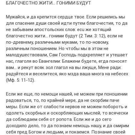
БЛАГОЧЕСТНО ЖИТИ… ГОНИМИ БУДУТ
Мужайся, и да крепится сердце твое. Если решились мы
для спасения души своей идти путем благочестия, то да
не забываем апостольских слов: ecu же хотящий
благочестно жити… гоними будут (2 Тим. 3: 12), если не
по-древнему, различными муками, то по-новому,
различным поношением. Но чтобы мы в этом не
малодушествовали, Сам Господь подкрепляет и утешает
нас, глаголя во Евангелии: Блажени будете, егда поносят
вам… и рекут всяк зол глагол на вы лжуще, Мене ради:
радуйтеся и веселитеся, яко мзда ваша многа на небесех
(Мф. 5: 11-12).
Если же еще, по немощи нашей, не можем при поношении
радоваться, то, по крайней мере, да не скорбим паче
меры. Если же от слабости нервов не можем побороть и
одолеть скорбных и оскорбляющих мыслей, то всячески
да соблюдаем себя от ропота. Если же и до сего
доходило дело, то да познаем немощь нашу, и да смирим
себя пред Богом и людьми, и покаемся. Познание своей