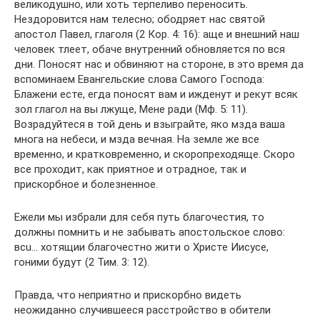
великодушно, или хоть терпеливо переносить.
Нездоровится нам телесно; ободряет нас святой
апостол Павел, глаголя (2 Кор. 4: 16): аще и внешний наш
человек тлеет, обаче внутренний обновляется по вся
дни. Поносят нас и обвиняют на стороне, в это время да
вспоминаем Евангельские слова Самого Господа:
Блажени есте, егда поносят вам и ижденут и рекут всяк
зол глагол на вы лжуще, Мене ради (Мф. 5: 11).
Возрадуйтеся в той день и взыграйте, яко мзда ваша
многа на небеси, и мзда вечная. На земле же все
временно, и кратковременно, и скоропреходяще. Скоро
все проходит, как приятное и отрадное, так и
прискорбное и болезненное.
Ежели мы избрали для себя путь благочестия, то
должны помнить и не забывать апостольское слово:
вcu… хотящии благочестно жити о Христе Иисусе,
гоними будут (2 Тим. 3: 12).
Правда, что неприятно и прискорбно видеть
неожиданно случившееся расстройство в обители