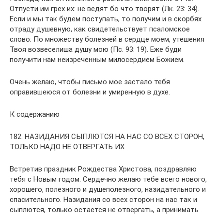
Отпусти им грех их: не ведят бо что творят (Лк. 23: 34).
Если и мы так будем поступать, то получим и в скорбях
отраду душевную, как свидетельствует псаломское
слово: По множеству болезней в сердце моем, утешения
Твоя возвеселиша душу мою (Пс. 93: 19). Еже буди
получити нам неизреченным милосердием Божием.
Очень желаю, чтобы письмо мое застало тебя
оправившеюся от болезни и умиренную в духе.
К содержанию
182. НАЗИДАНИЯ СЫПЛЮТСЯ НА НАС СО ВСЕХ СТОРОН,
ТОЛЬКО НАДО НЕ ОТВЕРГАТЬ ИХ
Встретив праздник Рождества Христова, поздравляю
тебя с Новым годом. Сердечно желаю тебе всего нового,
хорошего, полезного и душеполезного, назидательного и
спасительного. Назидания со всех сторон на нас так и
сыплются, только остается не отвергать, а принимать