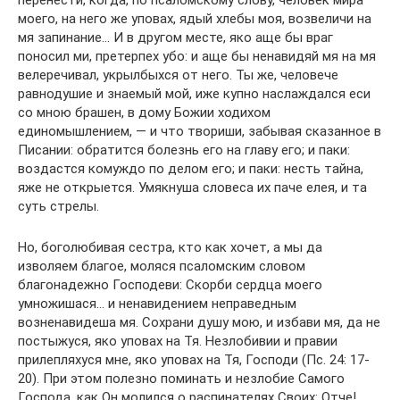
моего, на него же уповах, ядый хлебы моя, возвеличи на
мя запинание… И в другом месте, яко аще бы враг
поносил ми, претерпех убо: и аще бы ненавидяй мя на мя
велеречивал, укрылбыхся от него. Ты же, человече
равнодушие и знаемый мой, иже купно наслаждался еси
со мною брашен, в дому Божии ходихом
единомышлением, — и что твориши, забывая сказанное в
Писании: обратится болезнь его на главу его; и паки:
воздастся комуждо по делом его; и паки: несть тайна,
яже не открыется. Умякнуша словеса их паче елея, и та
суть стрелы.
Но, боголюбивая сестра, кто как хочет, а мы да
изволяем благое, моляся псаломским словом
благонадежно Господеви: Скорби сердца моего
умножишася… и ненавидением неправедным
возненавидеша мя. Сохрани душу мою, и избави мя, да не
постыжуся, яко уповах на Тя. Незлобивии и правии
прилепляхуся мне, яко уповах на Тя, Господи (Пс. 24: 17-
20). При этом полезно поминать и незлобие Самого
Господа, как Он молился о распинателях Своих: Отче!