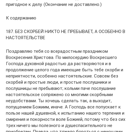
пригодное к делу. (Окончание не доставлено.)
К содержанию
187. БЕЗ СКОРБЕЙ НИКТО НЕ ПРЕБЫВАЕТ, А ОСОБЕННО В
НАСТОЯТЕЛЬСТВЕ
Поздравляю тебя со всерадостным праздником
Воскресения Христова. По милосердию Воскресшего
Господа духовной радостью да растворяются и в
продолжение целого года имеющие быть тебе скорби и
неприятности, особенно настоятельские. Совсем без
скорбей и простые люди, и простые послушники и
послушницы не пребывают; кольми паче послушание
настоятельское сопряжено со многими скорбными
неудобствами. Ты хочешь сделать так, а выходит,
попущением Божиим, иначе. А Господь все попускает к
пользе нашей душевной, к испытанию нашего терпения и
смирения и покорности воле Божией, потому что без сих
трех ничего мы полезного и душеспасительного не
приобретем. Правда, что тяжело бороться с немощами