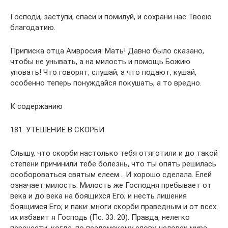
Господи, заступи, спаси и помилуй, и сохрани нас Твоею
благодатию.
Приписка отца Амвросия: Мать! Давно было сказано,
чтобы не унывать, а на милость и помощь Божию
уповать! Что говорят, слушай, а что подают, кушай,
особенно теперь понуждайся покушать, а то вредно.
К содержанию
181. УТЕШЕНИЕ В СКОРБИ
Слышу, что скорби настолько тебя отяготили и до такой
степени причинили тебе болезнь, что ты опять решилась
особороваться святым елеем… И хорошо сделала. Елей
означает милость. Милость же Господня пребывает от
века и до века на боящихся Его; и несть лишения
боящимся Его; и паки: многи скорби праведным и от всех
их избавит я Господь (Пс. 33: 20). Правда, нелегко
перенести, когда, по псаломскому слову, человек мира