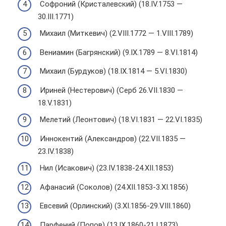
Софроний (Кристалевский) (18.IV.1753 —
30.III.1771)
Михаил (Миткевич) (2.VIII.1772 — 1.VIII.1789)
Вениамин (Багрянский) (9.IX.1789 — 8.VI.1814)
Михаил (Бурдуков) (18.IX.1814 — 5.VI.1830)
Ириней (Нестерович) (Серб 26.VII.1830 —
18.V.1831)
Мелетий (Леонтович) (18.VI.1831 — 22.VI.1835)
Иннокентий (Александров) (22.VII.1835 —
23.IV.1838)
Нил (Исакович) (23.IV.1838-24.XII.1853)
Афанасий (Соколов) (24.XII.1853-3.XI.1856)
Евсевий (Орлинский) (3.XI.1856-29.VIII.1860)
Парфений (Попов) (13.IX.1860-21.I.1873)