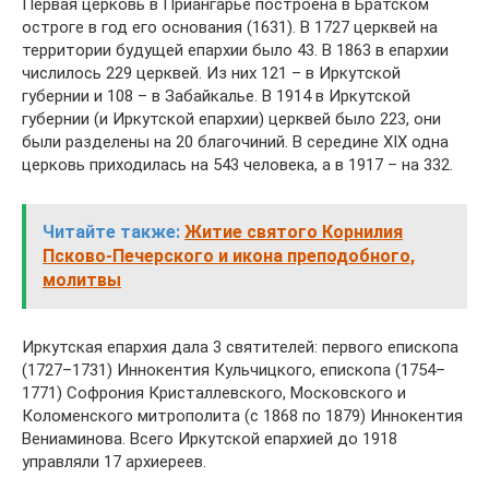
Первая церковь в Приангарье построена в Братском
остроге в год его основания (1631). В 1727 церквей на
территории будущей епархии было 43. В 1863 в епархии
числилось 229 церквей. Из них 121 – в Иркутской
губернии и 108 – в Забайкалье. В 1914 в Иркутской
губернии (и Иркутской епархии) церквей было 223, они
были разделены на 20 благочиний. В середине XIX одна
церковь приходилась на 543 человека, а в 1917 – на 332.
Читайте также:
Житие святого Корнилия
Псково-Печерского и икона преподобного,
молитвы
Иркутская епархия дала 3 святителей: первого епископа
(1727–1731) Иннокентия Кульчицкого, епископа (1754–
1771) Софрония Кристаллевского, Московского и
Коломенского митрополита (с 1868 по 1879) Иннокентия
Вениаминова. Всего Иркутской епархией до 1918
управляли 17 архиереев.