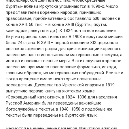
миссионерской деятельностью. «Новокрещеные
буряты» вблизи Иркутска упоминаются в 1690-х. Число
представителей коренных народов, принявших
православие, приблизительно составляло 500 человек в
конце XVII, 50 тыс. – в конце XVIII (буряты, якуты,
камчадалы, алеуты и др.). К 1824 почти все население
Якутии приняло христианство. В 1908 в иркутской миссии
было 24 стана. В XVIII – первой половине XIX церковь и
светская администрация для христианизации коренного
населения часто использовали материальные стимулы, а
иногда и насильственные меры. В этих случаях коренное
население принимало православие формально, исходя,
главным образом, из материальных побуждений. Все же и
тогда крещение имело некоторые позитивные
последствия. Духовенство Иркутской епархии в 1819
выпустило первую книгу на якутском языке –
«Сокращенный катехизис», в 1824–1836 для населения
Русской Америки были переведены важнейшие
богослужебные тексты, в 1840–1850-х подобные же
тексты были переведены на бурятский язык.
Несмотря на уменьшение размеров Иркутской епархии,