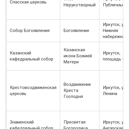
Спасская церковь
Нерукотворный
Публичный 
Иркутск, ули
Собор Богоявления
Богоявление
Нижняя
набережная
Казанская
Казанский
Иркутск,
икона Божией
кафедральный собор
площадь Ки
Матери
Воздвижение
Крестовоздвиженская
Иркутск, ули
Креста
церковь
Ленина
Господня
Знаменский
Пресвятая
Иркутск, ули
кафедральный собор
Богородица
Ангарская