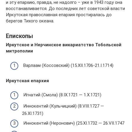
и эту епархию, правда, не надолго – уже в 1943 году она
восстанавливается. До последних лет советской власти
Иркутская православная епархия простиралась до
берегов Тихого океана.
Епископы
Иркутское и Нерчинское викариатство Тобольской
митрополии
Варлаам (Коссовский) (15.XII.1706-21.I.1714)
Иркутская епархия
Игнатий (Смола) (8.IX.1721 — 1.X.1721)
Иннокентий (Кульчицкий) (8.VIII.1727 —
26.XI.1731)
Иннокентий (Неронович) (25.XI.1732 — 26.VII.1747