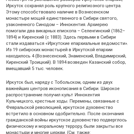
Иркутск сохранял роль крупного религиозного центра.
Этому способствовало наличие в Вознесенском
монастыре мощей единственного в Сибири святого,
узаконенного Синодом – Иннокентия. Архиерею
помогали два викарных епископа – Селенгинский (1862–
1894) и Киренский (с 1883). Здесь первыми в Сибири
стали издаваться «Иркутские епархиальные ведомости».
Из 19 сибирских монастырей в Иркутской епархии
находилось 4 (Вознесенский, Знаменский, Владимирский,
Киренский Троицкий). В 1894 возведен Казанский собор,
вмещавший 5 тыс. человек.
Иркутск был, наряду с Тобольском, одним из двух
важнейших центров иконописания в Сибири. Широкое
распространение получил культ Иннокентия
Кульчицкого, крестные ходы. Перемены, связанные с
Февральской революцией, иркутское духовенство
встретило в основном одобрительно. После окончания
гражданской войны иркутское духовенство подверглось
физическому и моральному террору, были закрыты все
монастыри и многие церкви. (См. также: