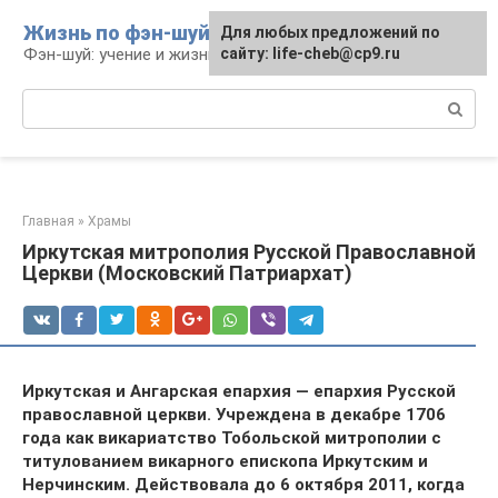
Перейти
Жизнь по фэн-шуй
Для любых предложений по
Для любых предложений по
к
Фэн-шуй: учение и жизнь
сайту: life-cheb@cp9.ru
сайту: life-cheb@cp9.ru
контенту
Поиск:
Главная
»
Храмы
Иркутская митрополия Русской Православной
Церкви (Московский Патриархат)
Иркутская и Ангарская епархия — епархия Русской
православной церкви. Учреждена в декабре 1706
года как викариатство Тобольской митрополии с
титулованием викарного епископа Иркутским и
Нерчинским. Действовала до 6 октября 2011, когда