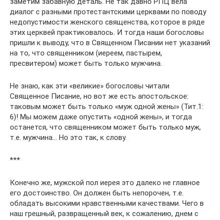
заметим забавную деталь. Не так давно РПЦ вела
диалог с разными протестантскими церквами по поводу
недопустимости женского священства, которое в ряде
этих церквей практиковалось. И тогда наши богословы
пришли к выводу, что в Священном Писании нет указаний
на то, что священником (иереем, пастырем,
пресвитером) может быть только мужчина.
Не знаю, как эти «великие» богословы читали
Священное Писание, но вот же есть апостольское:
таковым может быть только «муж одной жены» (Тит.1:
6)! Мы можем даже опустить «одной жены», и тогда
останется, что священником может быть только муж,
т.е. мужчина… Но это так, к слову.
***
Конечно же, мужской пол иерея это далеко не главное
его достоинство. Он должен быть непорочен, т.е.
обладать высокими нравственными качествами. Чего в
наш грешный, развращенный век, к сожалению, днем с