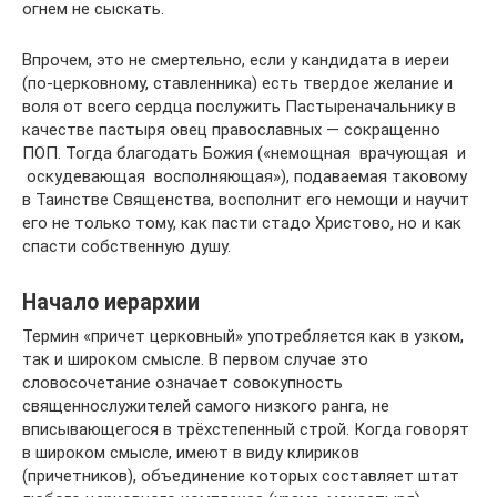
огнем не сыскать.
Впрочем, это не смертельно, если у кандидата в иереи
(по-церковному, ставленника) есть твердое желание и
воля от всего сердца послужить Пастыреначальнику в
качестве пастыря овец православных — сокращенно
ПОП. Тогда благодать Божия («немощная врачующая и
оскудевающая восполняющая»), подаваемая таковому
в Таинстве Священства, восполнит его немощи и научит
его не только тому, как пасти стадо Христово, но и как
спасти собственную душу.
Начало иерархии
Термин «причет церковный» употребляется как в узком,
так и широком смысле. В первом случае это
словосочетание означает совокупность
священнослужителей самого низкого ранга, не
вписывающегося в трёхстепенный строй. Когда говорят
в широком смысле, имеют в виду клириков
(причетников), объединение которых составляет штат