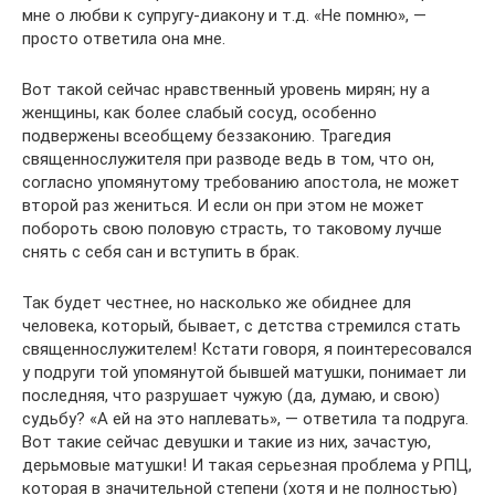
мне о любви к супругу-диакону и т.д. «Не помню», —
просто ответила она мне.
Вот такой сейчас нравственный уровень мирян; ну а
женщины, как более слабый сосуд, особенно
подвержены всеобщему беззаконию. Трагедия
священнослужителя при разводе ведь в том, что он,
согласно упомянутому требованию апостола, не может
второй раз жениться. И если он при этом не может
побороть свою половую страсть, то таковому лучше
снять с себя сан и вступить в брак.
Так будет честнее, но насколько же обиднее для
человека, который, бывает, с детства стремился стать
священнослужителем! Кстати говоря, я поинтересовался
у подруги той упомянутой бывшей матушки, понимает ли
последняя, что разрушает чужую (да, думаю, и свою)
судьбу? «А ей на это наплевать», — ответила та подруга.
Вот такие сейчас девушки и такие из них, зачастую,
дерьмовые матушки! И такая серьезная проблема у РПЦ,
которая в значительной степени (хотя и не полностью)