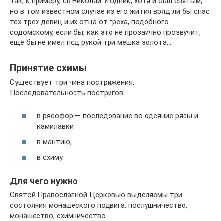
Так, к примеру, св.Николай Угодник, хотя и был святым,
но в том известном случае из его жития вряд ли бы спас
тех трех девиц и их отца от греха, подобного
содомскому, если бы, как это не прозаично прозвучит,
еще бы не имел под рукой три мешка золота…
Принятие схимы
Существует три чина пострижения.
Последовательность постригов:
в рясофор — последование во одеяние рясы и
камилавки;
в мантию;
в схиму.
Для чего нужно
Святой Православной Церковью выделяемы три
состояния монашеского подвига: послушничество,
монашество, схимничество.