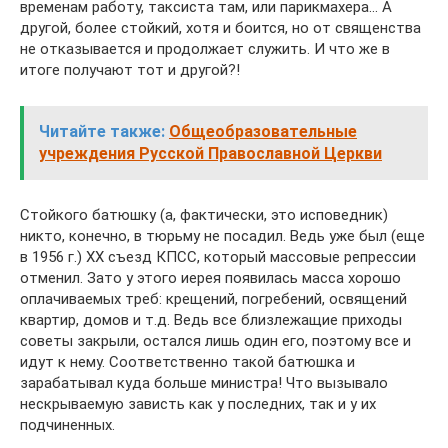
временам работу, таксиста там, или парикмахера… А
другой, более стойкий, хотя и боится, но от священства
не отказывается и продолжает служить. И что же в
итоге получают тот и другой?!
Читайте также:
Общеобразовательные
учреждения Русской Православной Церкви
Стойкого батюшку (а, фактически, это исповедник)
никто, конечно, в тюрьму не посадил. Ведь уже был (еще
в 1956 г.) ХХ съезд КПСС, который массовые репрессии
отменил. Зато у этого иерея появилась масса хорошо
оплачиваемых треб: крещений, погребений, освящений
квартир, домов и т.д. Ведь все близлежащие приходы
советы закрыли, остался лишь один его, поэтому все и
идут к нему. Соответственно такой батюшка и
зарабатывал куда больше министра! Что вызывало
нескрываемую зависть как у последних, так и у их
подчиненных.