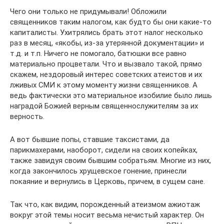
Чего они только не придумывали! Обложили
священников таким налогом, как будто бы они какие-то
капиталисты. Ухитрялись брать этот налог несколько
раз в месяц, «якобы, из-за утерянной документации» и
т.д. и т.п. Ничего не помогало, батюшки все равно
материально процветали. Что и вызвало такой, прямо
скажем, нездоровый интерес советских атеистов и их
лживых СМИ к этому моменту жизни священников. А
ведь фактически это материальное изобилие было лишь
наградой Божией верным священнослужителям за их
верность.
А вот бывшие попы, ставшие таксистами, да
парикмахерами, наоборот, сидели на своих копейках,
также завидуя своим бывшим собратьям. Многие из них,
когда закончилось хрущевское гонение, принесли
покаяние и вернулись в Церковь, причем, в сущем сане.
Так что, как видим, порожденный атеизмом ажиотаж
вокруг этой темы носит весьма нечистый характер. Он