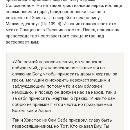
Соломоновом. Но не таков христианский иерей, ибо еще
псалмопевец и царь Давид пророчески сказал о
священстве Христа: «Ты иерей во век по чину
Мелхиседекову» (Пс.109: 4). И как истолковывает это
место Священного Писания апостол Павел, показывая
превосходство новозаветного священства над
ветхозаветным:
«Ибо всякий первосвященник, из человеков
избираемый, для человеков поставляется на
служение Богу, чтобы приносить дары и жертвы за
грехи, могущий снисходить невежествующим и
заблуждающим, потому что и сам обложен
немощью, и посему он должен как за народ, так и
за себя приносить жертвы о грехах. И никто сам
собою не приемлет этой чести, но призываемый
Богом, как и Аарон.
Так и Христос не Сам Себе присвоил славу быть
первосвященником, но Тот, Кто сказал Ему: Ты