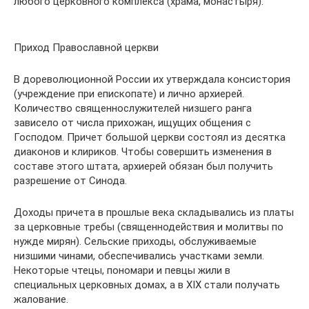
любого церковного комплекса (храма, монастыря).
Приход Православной церкви
В дореволюционной России их утверждала консистория
(учреждение при епископате) и лично архиерей.
Количество священнослужителей низшего ранга
зависело от числа прихожан, ищущих общения с
Господом. Причет большой церкви состоял из десятка
диаконов и клириков. Чтобы совершить изменения в
составе этого штата, архиерей обязан был получить
разрешение от Синода.
Доходы причета в прошлые века складывались из платы
за церковные требы (священнодействия и молитвы по
нужде мирян). Сельские приходы, обслуживаемые
низшими чинами, обеспечивались участками земли.
Некоторые чтецы, пономари и певцы жили в
специальных церковных домах, а в XIX стали получать
жалование.