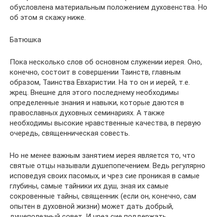
обусловлена материальным положением духовенства. Но
об этом я скажу ниже.
Батюшка
Пока несколько слов об основном служении иерея. Оно,
конечно, состоит в совершении Таинств, главным
образом, Таинства Евхаристии. На то он и иерей, т.е.
жрец. Внешне для этого последнему необходимы
определенные знания и навыки, которые даются в
православных духовных семинариях. А также
необходимы высокие нравственные качества, в первую
очередь, священническая совесть.
Но не менее важным занятием иерея является то, что
святые отцы называли душепопечением. Ведь регулярно
исповедуя своих пасомых, и чрез сие проникая в самые
глубины, самые тайники их душ, зная их самые
сокровенные тайны, священник (если он, конечно, сам
опытен в духовной жизни) может дать добрый,
душеполезный совет. И чрез сие поддержать