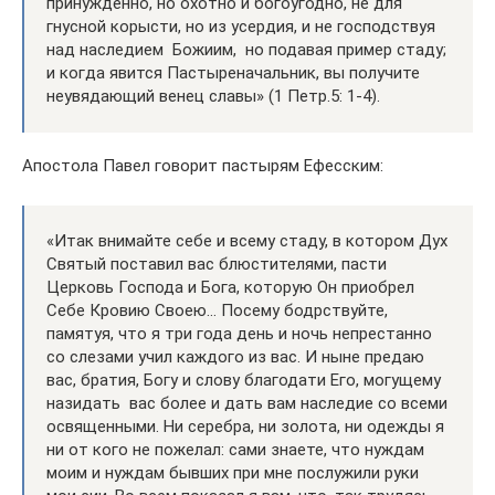
принужденно, но охотно и богоугодно, не для
гнусной корысти, но из усердия, и не господствуя
над наследием Божиим, но подавая пример стаду;
и когда явится Пастыреначальник, вы получите
неувядающий венец славы» (1 Петр.5: 1-4).
Апостола Павел говорит пастырям Ефесским:
«Итак внимайте себе и всему стаду, в котором Дух
Святый поставил вас блюстителями, пасти
Церковь Господа и Бога, которую Он приобрел
Себе Кровию Своею… Посему бодрствуйте,
памятуя, что я три года день и ночь непрестанно
со слезами учил каждого из вас. И ныне предаю
вас, братия, Богу и слову благодати Его, могущему
назидать вас более и дать вам наследие со всеми
освященными. Ни серебра, ни золота, ни одежды я
ни от кого не пожелал: сами знаете, что нуждам
моим и нуждам бывших при мне послужили руки