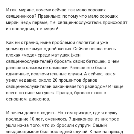
Итак, миряне, почему сейчас так мало хороших
священников? Правильно: потому что мало хороших
мирян. Ведь первые, т.е. священнослужители, происходят
из последних, т.е. мирян!
Как ни странно, ныне проблемой является и уже
упомянутое «муж одной жены». Сейчас пошла очень
плохая «мода» среди матушек (жен
священнослужителей) бросать своих батюшек, о чем
раньше и слыхом не слышали. Раньше это было
единичные, исключительные случаи. А сейчас, как я
узнал недавно, около 20 процентов браков
священнослужителей заканчивается разводом! И чаще
всего по вине матушек. Правда, бросают они, в
основном, диаконов.
И зачем далеко ходить. На том приходе, где я служу
последние 10 лет, сменилось 7 диаконов, из них трое
ушли из-за того, что их бросили супруги. Самый
«выдающимся» был последний случай. К нам на приход