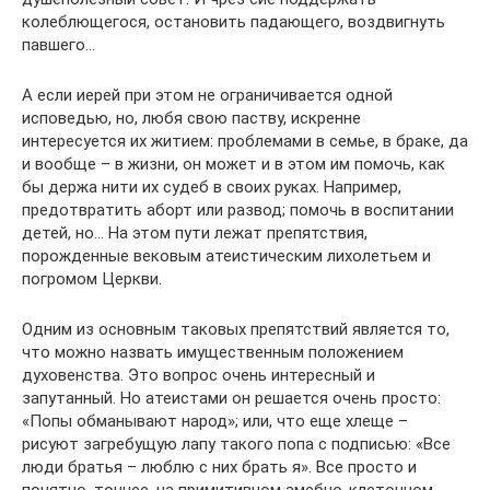
колеблющегося, остановить падающего, воздвигнуть
павшего…
А если иерей при этом не ограничивается одной
исповедью, но, любя свою паству, искренне
интересуется их житием: проблемами в семье, в браке, да
и вообще – в жизни, он может и в этом им помочь, как
бы держа нити их судеб в своих руках. Например,
предотвратить аборт или развод; помочь в воспитании
детей, но… На этом пути лежат препятствия,
порожденные вековым атеистическим лихолетьем и
погромом Церкви.
Одним из основным таковых препятствий является то,
что можно назвать имущественным положением
духовенства. Это вопрос очень интересный и
запутанный. Но атеистами он решается очень просто:
«Попы обманывают народ»; или, что еще хлеще –
рисуют загребущую лапу такого попа с подписью: «Все
люди братья – люблю с них брать я». Все просто и