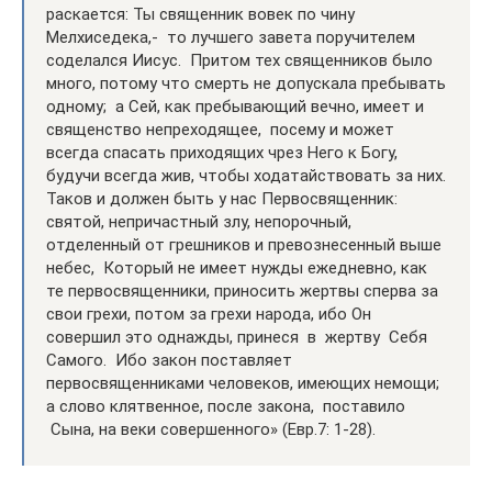
раскается: Ты священник вовек по чину
Мелхиседека,- то лучшего завета поручителем
соделался Иисус. Притом тех священников было
много, потому что смерть не допускала пребывать
одному; а Сей, как пребывающий вечно, имеет и
священство непреходящее, посему и может
всегда спасать приходящих чрез Него к Богу,
будучи всегда жив, чтобы ходатайствовать за них.
Таков и должен быть у нас Первосвященник:
святой, непричастный злу, непорочный,
отделенный от грешников и превознесенный выше
небес, Который не имеет нужды ежедневно, как
те первосвященники, приносить жертвы сперва за
свои грехи, потом за грехи народа, ибо Он
совершил это однажды, принеся в жертву Себя
Самого. Ибо закон поставляет
первосвященниками человеков, имеющих немощи;
а слово клятвенное, после закона, поставило
Сына, на веки совершенного» (Евр.7: 1-28).