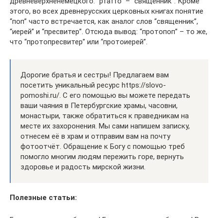
древневерхненемецкого: “pfaffo” – “священник”. Кроме
этого, во всех древнерусских церковных книгах понятие
“поп” часто встречается, как аналог слов “священник”,
“иерей” и “пресвитер”. Отсюда вывод: “протопоп” – то же,
что “протопресвитер” или “протоиерей”.
Дорогие братья и сестры! Предлагаем вам
посетить уникальный ресурс https://slovo-
pomoshi.ru/. С его помощью вы можете передать
ваши чаяния в Петербургские храмы, часовни,
монастыри, также обратиться к праведникам на
месте их захоронения. Мы сами напишем записку,
отнесем её в храм и отправим вам на почту
фотоотчёт. Обращение к Богу с помощью треб
помогло многим людям пережить горе, вернуть
здоровье и радость мирской жизни.
Полезные статьи: