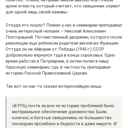
понятно, точнее, на примитивном амебно-клеточном
уроне атеиста, который считает, что священник служит
для одной лишь своей наживы.
Откуда это пошло? Помню у нас в семинарии преподавал
очень интересный человек – Николай Алексеевич
Полторацкий. Потомственный дворянин, которого после
революции еще ребенком родители увезли во Францию.
Оттуда он на эйфории от Победы (1945 г.) СССР
добровольно вернулся туда в конце сороковых. Одно
время работал в Патриархии, а затем попал в нашу
Одесскую семинарию, где, в частности, преподавал
историю Русской Православной Церкви.
Так вот он как-то сказал интереснейшую вещь:
«В РПЦ почти за всю ее историю проблемой было
материальное обеспечение духовенства. Были,
конечно, и богатые священники, но большинство
последних прозябало в бедности и даже нищете. И