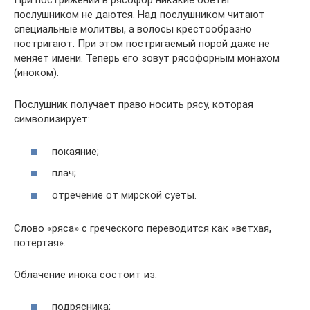
При пострижении в рясофор никакие обеты
послушником не даются. Над послушником читают
специальные молитвы, а волосы крестообразно
постригают. При этом постригаемый порой даже не
меняет имени. Теперь его зовут рясофорным монахом
(иноком).
Послушник получает право носить рясу, которая
символизирует:
покаяние;
плач;
отречение от мирской суеты.
Слово «ряса» с греческого переводится как «ветхая,
потертая».
Облачение инока состоит из:
подрясника;