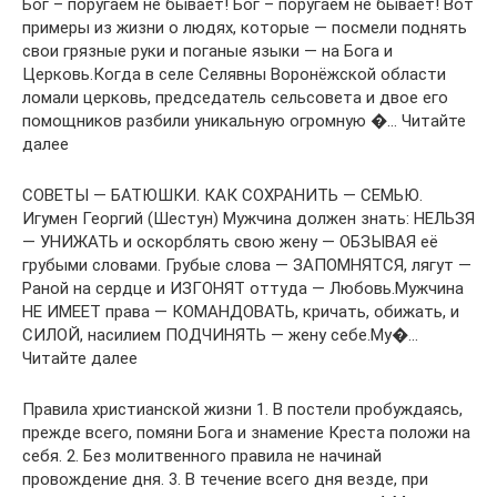
Бог – поругаем не бывает! Бог – поругаем не бывает! Вот
примеры из жизни о людях, которые — посмели поднять
свои грязные руки и поганые языки — на Бога и
Церковь.Когда в селе Селявны Воронёжской области
ломали церковь, председатель сельсовета и двое его
помощников разбили уникальную огромную �… Читайте
далее
СОВЕТЫ — БАТЮШКИ. КАК СОХРАНИТЬ — СЕМЬЮ.
Игумен Георгий (Шестун) Мужчина должен знать: НЕЛЬЗЯ
— УНИЖАТЬ и оскорблять свою жену — ОБЗЫВАЯ её
грубыми словами. Грубые слова — ЗАПОМНЯТСЯ, лягут —
Раной на сердце и ИЗГОНЯТ оттуда — Любовь.Мужчина
НЕ ИМЕЕТ права — КОМАНДОВАТЬ, кричать, обижать, и
СИЛОЙ, насилием ПОДЧИНЯТЬ — жену себе.Му�…
Читайте далее
Правила христианской жизни 1. В постели пробуждаясь,
прежде всего, помяни Бога и знамение Креста положи на
себя. 2. Без молитвенного правила не начинай
провождение дня. 3. В течение всего дня везде, при