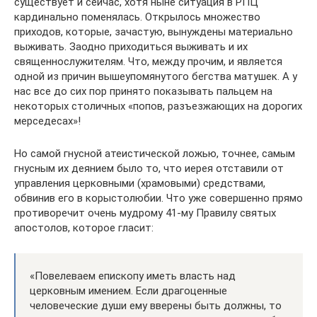
существует и сейчас, хотя ныне ситуация в РПЦ
кардинально поменялась. Открылось множество
приходов, которые, зачастую, вынуждены материально
выживать. Заодно приходиться выживать и их
священнослужителям. Что, между прочим, и является
одной из причин вышеупомянутого бегства матушек. А у
нас все до сих пор принято показывать пальцем на
некоторых столичных «попов, разъезжающих на дорогих
мерседесах»!
Но самой гнусной атеистической ложью, точнее, самым
гнусным их деянием было то, что иерея отставили от
управления церковными (храмовыми) средствами,
обвинив его в корыстолюбии. Что уже совершенно прямо
противоречит очень мудрому 41-му Правилу святых
апостолов, которое гласит:
«Повелеваем епископу иметь власть над
церковным имением. Если драгоценные
человеческие души ему вверены быть должны, то