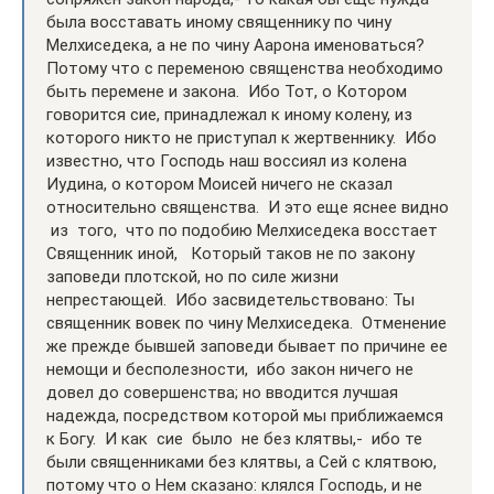
была восставать иному священнику по чину
Мелхиседека, а не по чину Аарона именоваться?
Потому что с переменою священства необходимо
быть перемене и закона. Ибо Тот, о Котором
говорится сие, принадлежал к иному колену, из
которого никто не приступал к жертвеннику. Ибо
известно, что Господь наш воссиял из колена
Иудина, о котором Моисей ничего не сказал
относительно священства. И это еще яснее видно
из того, что по подобию Мелхиседека восстает
Священник иной, Который таков не по закону
заповеди плотской, но по силе жизни
непрестающей. Ибо засвидетельствовано: Ты
священник вовек по чину Мелхиседека. Отменение
же прежде бывшей заповеди бывает по причине ее
немощи и бесполезности, ибо закон ничего не
довел до совершенства; но вводится лучшая
надежда, посредством которой мы приближаемся
к Богу. И как сие было не без клятвы,- ибо те
были священниками без клятвы, а Сей с клятвою,
потому что о Нем сказано: клялся Господь, и не