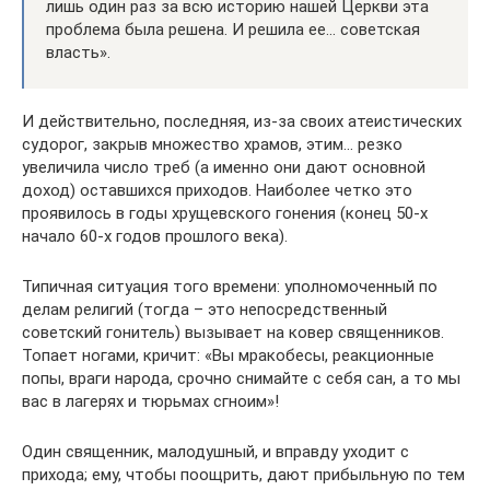
лишь один раз за всю историю нашей Церкви эта
проблема была решена. И решила ее… советская
власть».
И действительно, последняя, из-за своих атеистических
судорог, закрыв множество храмов, этим… резко
увеличила число треб (а именно они дают основной
доход) оставшихся приходов. Наиболее четко это
проявилось в годы хрущевского гонения (конец 50-х
начало 60-х годов прошлого века).
Типичная ситуация того времени: уполномоченный по
делам религий (тогда – это непосредственный
советский гонитель) вызывает на ковер священников.
Топает ногами, кричит: «Вы мракобесы, реакционные
попы, враги народа, срочно снимайте с себя сан, а то мы
вас в лагерях и тюрьмах сгноим»!
Один священник, малодушный, и вправду уходит с
прихода; ему, чтобы поощрить, дают прибыльную по тем