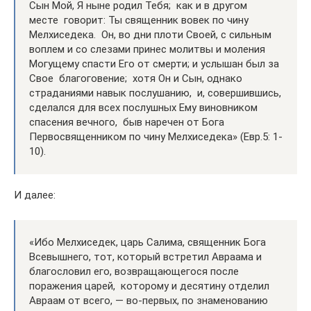
Сын Мой, Я ныне родил Тебя; как и в другом
месте говорит: Ты священник вовек по чину
Мелхиседека. Он, во дни плоти Своей, с сильным
воплем и со слезами принес молитвы и моления
Могущему спасти Его от смерти; и услышан был за
Свое благоговение; хотя Он и Сын, однако
страданиями навык послушанию, и, совершившись,
сделался для всех послушных Ему виновником
спасения вечного, быв наречен от Бога
Первосвященником по чину Мелхиседека» (Евр.5: 1-
10).
И далее:
«Ибо Мелхиседек, царь Салима, священник Бога
Всевышнего, тот, который встретил Авраама и
благословил его, возвращающегося после
поражения царей, которому и десятину отделил
Авраам от всего, — во-первых, по знаменованию