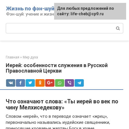
Перейти
Жизнь по фэн-шуй
Для любых предложений по
Для любых предложений по
к
Фэн-шуй: учение и жизнь
сайту: life-cheb@cp9.ru
сайту: life-cheb@cp9.ru
контенту
Поиск:
Главная
»
Мир духа
Иерей: особенности служения в Русской
Православной Церкви
Что означают слова: «Ты иерей во век по
чину Мелхиседекову»
Словом «иерей», что в переводе означает «жрец»,
первоначально назывались иудейские священники,
приносящие кровавые жертвы Богу в храме