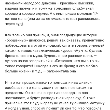
назначили молодого диакона – красивый, высокий,
видный парень, и к тому же толковый, службу знал
хорошо и хорошо служил. А с ним пришла молодая 17-
летняя жена (они из-за ее «малолетства» расписались
через суд).
Как только они пришли, я, зная предыдущие истории
«брошенных» диаконов, решил, так сказать, превентивно
побеседовать с этой молодкой, кстати говоря, ученицей
каких-то наших катехизических курсов. «Ну что, будешь
бросать своего мужа, будешь с ним разводиться», —
сурово начал говорить ей я. «Батюшка, что вы, что вы
такое говорите! Никогда я его не брошу, я его люблю
больше жизни» и т.д., — запричитала она.
И что же, прошло каких-то полгода, и наш диакон
сообщает, что жена уходит от него под каким-то
предлогом. Он, конечно, против развода, но она
настаивает, и будет разводиться через суд. Я тоже
пришел на этот суд, и сразу не узнал ту бывшую матушку.
А когда узнал, спросил, помнит ли она то, что говорила