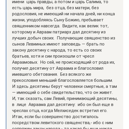
имени царь правды, а потом и царь Салима, то
есть царь мира, без отца, без матери, без
родословия, не имеющий ни начала дней, ни конца
жизни, уподобляясь Сыну Божию, пребывает
священником навсегда. Видите, как велик тот,
которому и Авраам патриарх дал десятину из
лучших добыч своих. Получающие священство из
сынов Левииных имеют заповедь — брать по
закону десятину с народа, то есть со своих
братьев, хотя и сии произошли от чресл
Авраамовых. Но сей, не происходящий от рода их,
получил десятину от Авраама и благословил
имевшего обетования. Без всякого же
прекословия меньший благословляется большим.
И здесь десятины берут человеки смертные, а там
— имеющий о себе свидетельство, что он живет.
И, так сказать, сам Левий, принимающий десятины,
в лице Авраама дал десятину: ибо он был еще в
чреслах отца, когда Мелхиседек встретил его.
Итак, если бы совершенство достигалось
посредством левитского священства,- ибо с ним
сопряжен закон народа,- то какая бы еще нужда