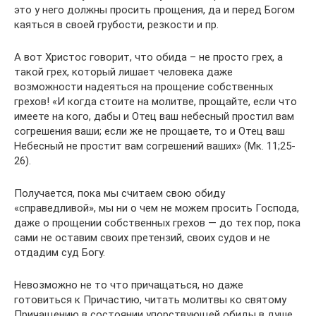
это у него должны просить прощения, да и перед Богом
каяться в своей грубости, резкости и пр.
А вот Христос говорит, что обида – не просто грех, а
такой грех, который лишает человека даже
возможности надеяться на прощение собственных
грехов! «И когда стоите на молитве, прощайте, если что
имеете на кого, дабы и Отец ваш небесный простил вам
согрешения ваши; если же не прощаете, то и Отец ваш
Небесный не простит вам согрешений ваших» (Мк. 11;25-
26).
Получается, пока мы считаем свою обиду
«справедливой», мы ни о чем не можем просить Господа,
даже о прощении собственных грехов — до тех пор, пока
сами не оставим своих претензий, своих судов и не
отдадим суд Богу.
Невозможно не то что причащаться, но даже
готовиться к Причастию, читать молитвы ко святому
Причащению в состоянии упорствующей обиды в душе,