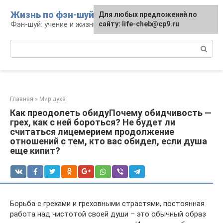
Перейти
Жизнь по фэн-шуй
Для любых предложений по
Для любых предложений по
к
Фэн-шуй: учение и жизнь
сайту: life-cheb@cp9.ru
сайту: life-cheb@cp9.ru
контенту
Поиск:
Главная
»
Мир духа
Как преодолеть обидуПочему обидчивость —
грех, как с ней бороться? Не будет ли
считаться лицемерием продолжение
отношений с тем, кто вас обидел, если душа
еще кипит?
Борьба с грехами и греховными страстями, постоянная
работа над чистотой своей души – это обычный образ