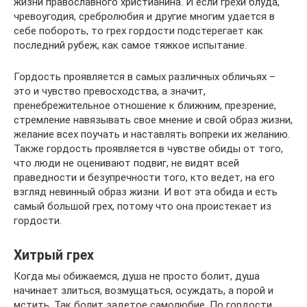
жизни православного христианина. И если грехи блуда,
чревоугодия, сребролюбия и другие многим удается в
себе побороть, то грех гордости подстерегает как
последний рубеж, как самое тяжкое испытание.
Гордость проявляется в самых различных обличьях –
это и чувство превосходства, а значит,
пренебрежительное отношение к ближним, презрение,
стремление навязывать свое мнение и свой образ жизни,
желание всех поучать и наставлять вопреки их желанию.
Также гордость проявляется в чувстве обиды от того,
что люди не оценивают подвиг, не видят всей
праведности и безупречности того, кто ведет, на его
взгляд невинный образ жизни. И вот эта обида и есть
самый большой грех, потому что она проистекает из
гордости.
Хитрый грех
Когда мы обижаемся, душа не просто болит, душа
начинает злиться, возмущаться, осуждать, а порой и
мстить. Так болит задетое самолюбие. По гордости