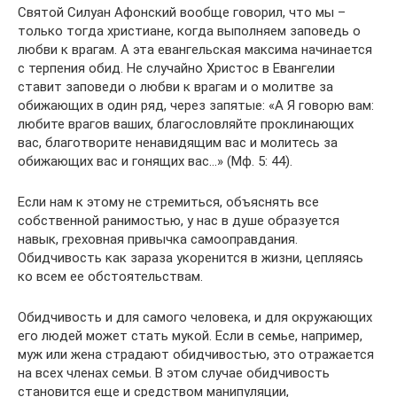
Святой Силуан Афонский вообще говорил, что мы –
только тогда христиане, когда выполняем заповедь о
любви к врагам. А эта евангельская максима начинается
с терпения обид. Не случайно Христос в Евангелии
ставит заповеди о любви к врагам и о молитве за
обижающих в один ряд, через запятые: «А Я говорю вам:
любите врагов ваших, благословляйте проклинающих
вас, благотворите ненавидящим вас и молитесь за
обижающих вас и гонящих вас…» (Мф. 5: 44).
Если нам к этому не стремиться, объяснять все
собственной ранимостью, у нас в душе образуется
навык, греховная привычка самооправдания.
Обидчивость как зараза укоренится в жизни, цепляясь
ко всем ее обстоятельствам.
Обидчивость и для самого человека, и для окружающих
его людей может стать мукой. Если в семье, например,
муж или жена страдают обидчивостью, это отражается
на всех членах семьи. В этом случае обидчивость
становится еще и средством манипуляции,