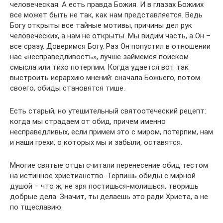
человеческая. А есть правда Божия. И в глазах Божиих
все может быть не так, как нам представляется. Ведь
Богу открыты все тайные мотивы, причины дел рук
человеческих, а нам не открыты. Мы видим часть, а Он –
все сразу. Доверимся Богу. Раз Он попустил в отношении
нас «несправедливость», лучше займемся поиском
смысла или тихо потерпим. Когда удается вот так
выстроить иерархию мнений: сначала Божьего, потом
своего, обиды становятся тише.
Есть старый, но утешительный святоотеческий рецепт:
когда мы страдаем от обид, причем именно
несправедливых, если примем это с миром, потерпим, нам
и наши грехи, о которых мы и забыли, оставятся.
Многие святые отцы считали перенесение обид тестом
на истинное христианство. Терпишь обиды с мирной
душой – что ж, не зря постишься-молишься, творишь
добрые дела. Значит, ты делаешь это ради Христа, а не
по тщеславию.