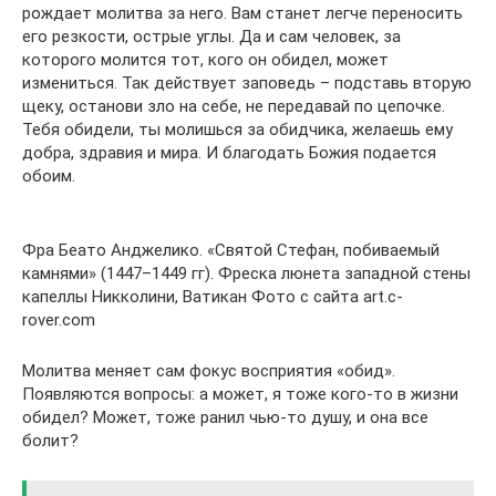
рождает молитва за него. Вам станет легче переносить
его резкости, острые углы. Да и сам человек, за
которого молится тот, кого он обидел, может
измениться. Так действует заповедь – подставь вторую
щеку, останови зло на себе, не передавай по цепочке.
Тебя обидели, ты молишься за обидчика, желаешь ему
добра, здравия и мира. И благодать Божия подается
обоим.
Фра Беато Анджелико. «Святой Стефан, побиваемый
камнями» (1447–1449 гг). Фреска люнета западной стены
капеллы Никколини, Ватикан Фото с сайта art.c-
rover.com
Молитва меняет сам фокус восприятия «обид».
Появляются вопросы: а может, я тоже кого-то в жизни
обидел? Может, тоже ранил чью-то душу, и она все
болит?