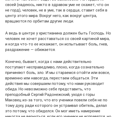
своей (надеюсь, никто в здравом уме не скажет, что он
не горд), человек, не в уме, так в сердце, ставит себя в
центр этого мира. Вокруг него, как вокруг центра,
вращаются по орбитам другие люди.
А ведь в центре у христианина должен быть Господь. Но
человек не хочет расставаться со своей картиной мира,
и когда что-то ее искажает, он испытывает боль, гнев,
раздражение — обижается.
Конечно, бывает, когда с нами действительно
поступают несправедливо, плохо, когда сознательно
причиняют боль, зло. И мы стараемся отойти или вовсе,
временно или навсегда, перестаем общаться. Эти
действия мы совершаем потому, что нами руководит
обида. Но невозможно себе представить, что
преподобный Сергий Радонежский, уходя с горы
Маковец из-за того, что его ученики повели себя не по
тому духу, ради которого он устраивал обитель, делал
это потому, что обиделся. Он мог иметь намерение
никогда не вернуться, если его ученики не исправятся, но