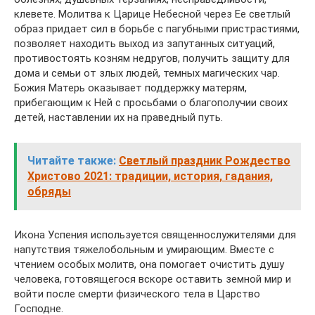
клевете. Молитва к Царице Небесной через Ее светлый
образ придает сил в борьбе с пагубными пристрастиями,
позволяет находить выход из запутанных ситуаций,
противостоять козням недругов, получить защиту для
дома и семьи от злых людей, темных магических чар.
Божия Матерь оказывает поддержку матерям,
прибегающим к Ней с просьбами о благополучии своих
детей, наставлении их на праведный путь.
Читайте также:
Светлый праздник Рождество
Христово 2021: традиции, история, гадания,
обряды
Икона Успения используется священнослужителями для
напутствия тяжелобольным и умирающим. Вместе с
чтением особых молитв, она помогает очистить душу
человека, готовящегося вскоре оставить земной мир и
войти после смерти физического тела в Царство
Господне.