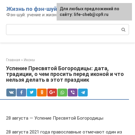
Перейти
Жизнь по фэн-шуй
Для любых предложений по
Для любых предложений по
к
Фэн-шуй: учение и жизнь
сайту: life-cheb@cp9.ru
сайту: life-cheb@cp9.ru
контенту
Поиск:
Главная
»
Иконы
Успение Пресвятой Богородицы: дата,
традиции, о чем просить перед иконой и что
нельзя делать в этот праздник
28 августа — Успение Пресвятой Богородицы
28 августа 2021 года православные отмечают один из