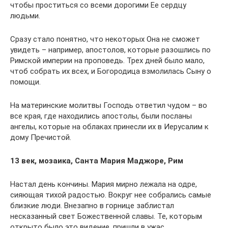
чтобы проститься со всеми дорогими Ее сердцу
людьми.
Сразу стало понятно, что некоторых Она не сможет
увидеть – например, апостолов, которые разошлись по
Римской империи на проповедь. Трех дней было мало,
чтоб собрать их всех, и Богородица взмолилась Сыну о
помощи.
На материнские молитвы Господь ответил чудом – во
все края, где находились апостолы, были посланы
ангелы, которые на облаках принесли их в Иерусалим к
дому Пречистой.
13 век, мозаика, Санта Мария Маджоре, Рим
Настал день кончины. Мария мирно лежала на одре,
сияющая тихой радостью. Вокруг нее собрались самые
близкие люди. Внезапно в горнице заблистал
несказанный свет Божественной славы. Те, которым
открыто было это видение, пришли в ужас.