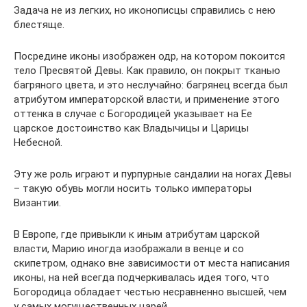
Задача не из легких, но иконописцы справились с нею
блестяще.
Посредине иконы изображен одр, на котором покоится
тело Пресвятой Девы. Как правило, он покрыт тканью
багряного цвета, и это неслучайно: багрянец всегда был
атрибутом императорской власти, и применение этого
оттенка в случае с Богородицей указывает на Ее
царское достоинство как Владычицы и Царицы
Небесной.
Эту же роль играют и пурпурные сандалии на ногах Девы
– такую обувь могли носить только императоры
Византии.
В Европе, где привыкли к иным атрибутам царской
власти, Марию иногда изображали в венце и со
скипетром, однако вне зависимости от места написания
иконы, на ней всегда подчеркивалась идея того, что
Богородица обладает честью несравненно высшей, чем
у самых могущественных царей.