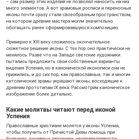
– сам размер этих изделий не позволял наносить на них
много элементов. А вот храмовые росписи и переносные
иконы почти сразу стали своеобразным пространством,
на котором древние мастера могли значительно
обогащать ранее сформировавшуюся композицию.
Примерно к XIII веку сложилось окончательное
сюжетное решение иконы. С тех пор оно практически не
менялось. Разве что на Западе светские художники
пытались предложить свои собственные варианты
видения Успения, но в канонической иконописи они не
прижились, и до сих пор, как православные, так и многие
католические храмы украшают иконы, восходящие к
древним прототипам IX века. Рассмотрим каноническое
изображение более детально
.
Какие молитвы читают перед иконой
Успения
Православные христиане молятся у иконы Успения,
чтобы получить от Пречистой Девы помощь при
болезнях, душевных терзаниях, несправедливости,