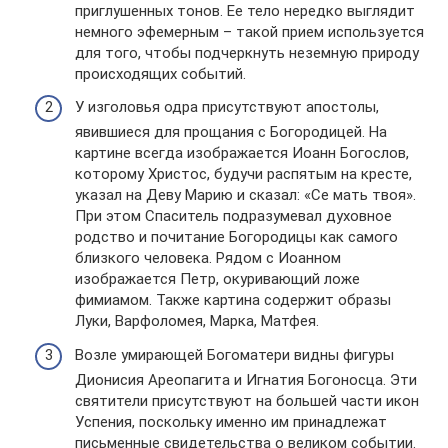
приглушенных тонов. Ее тело нередко выглядит
немного эфемерным – такой прием используется
для того, чтобы подчеркнуть неземную природу
происходящих событий.
У изголовья одра присутствуют апостолы,
явившиеся для прощания с Богородицей. На
картине всегда изображается Иоанн Богослов,
которому Христос, будучи распятым на кресте,
указал на Деву Марию и сказал: «Се мать твоя».
При этом Спаситель подразумевал духовное
родство и почитание Богородицы как самого
близкого человека. Рядом с Иоанном
изображается Петр, окуривающий ложе
фимиамом. Также картина содержит образы
Луки, Варфоломея, Марка, Матфея.
Возле умирающей Богоматери видны фигуры
Дионисия Ареопагита и Игнатия Богоносца. Эти
святители присутствуют на большей части икон
Успения, поскольку именно им принадлежат
письменные свидетельства о великом событии.