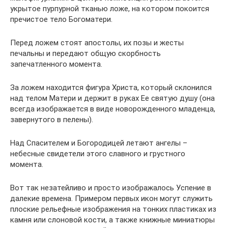
укрытое пурпурной тканью ложе, на котором покоится
пречистое тело Богоматери.
Перед ложем стоят апостолы, их позы и жесты
печальны и передают общую скорбность
запечатленного момента.
За ложем находится фигура Христа, который склонился
над телом Матери и держит в руках Ее святую душу (она
всегда изображается в виде новорожденного младенца,
завернутого в пелены).
Над Спасителем и Богородицей летают ангелы –
небесные свидетели этого славного и грустного
момента.
Вот так незатейливо и просто изображалось Успение в
далекие времена. Примером первых икон могут служить
плоские рельефные изображения на тонких пластиках из
камня или слоновой кости, а также книжные миниатюры