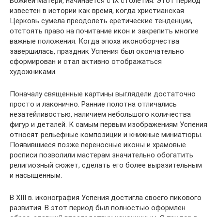
Божией Матери, начинается с IX столетия. Этот период
известен в истории как время, когда христианская
Церковь сумела преодолеть еретические тенденции,
отстоять право на почитание икон и закрепить многие
важные положения. Когда эпоха иконоборчества
завершилась, праздник Успения был окончательно
сформирован и стал активно отображаться
художниками.
Поначалу священные картины выглядели достаточно
просто и лаконично. Ранние полотна отличались
незатейливостью, наличием небольшого количества
фигур и деталей. К самым первым изображениям Успения
относят рельефные композиции и книжные миниатюры.
Появившиеся позже переносные иконы и храмовые
росписи позволили мастерам значительно обогатить
религиозный сюжет, сделать его более выразительным
и насыщенным.
В XIII в. иконография Успения достигла своего пикового
развития. В этот период был полностью оформлен