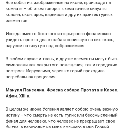
Все события, изображенные на иконе, происходят в
комнате – об этом говорят схематичные силуэты
колонн, окон, арок, карнизов и других архитектурных
элементов.
Иногда вместо богатого интерьерного фона можно
увидеть просто два столба и повисшую на них ткань,
парусом натянутую над собравшимися.
В любом случае и ткань, и другие элементы могут быть
символами как закрытого помещения, так и городских
построек Иерусалима, через который проходила
погребальная процессия.
Мануил Панселин. Фреска собора Протата в Карее.
Афон. XIII в.
В целом же икона Успения являет собою очень важную
истину – что смерть не есть тупик или бессмысленный
финал для человека, что человек не прекращает свое
бытие, а переходит из мира дольнего в мир Горний.