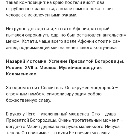
такая композиция: на краю постели висят два
отрубленных запястья, а возле самого ложа стоит
человек с искалеченными руками.
Нетрудно догадаться, что это Афония, который
пытался опрокинуть одр, но был остановлен ангельским
мечом. Кстати, чаще всего возле Афонии стоит и сам
ангел, поднимающий меч на нечестивого кощунника.
Назарий Истомин. Успение Пресвятой Богородицы.
Россия. XVII в. Москва. Музей-заповедник
Коломенское
За одром стоит Спаситель. Он окружен мандорлой –
огромным нимбом, символизирующим собою
божественную славу.
В руках у Него – упеленанный младенец. Это – душа
Пресвятой Богородицы. Очень трогательный момент –
когда-то Мария держала на руках маленького Иисуса,
теперь Он прижимает к груди Ее пречистую душу.