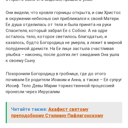
Они видели, что кровля горницы открыта, и сам Христос
в окружении небесных сил приближался к своей Матери.
Ее душа отделилась от тела и была принята на руки
Спасителя, который забрал Ее с Собою. А на одре
осталось тело, которое светилось благодатью, и
казалось, будто Богородица не умерла, а лежит в мирной
полуденной дремоте. На Ее лице застыла счастливая
улыбка – наконец, после долгих лет ожидания Она ушла
к своему Сыну.
Похоронили Богородицу в гробнице, где до этого
почивали Ее родители Иоаким и Анна, а также – Её супруг
Иосиф. Тело Девы Марии торжественной процессией
пронесли через Иерусалим.
Читайте также:
Акафист святому
преподобному Стилиану Пафлагонскому