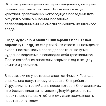
Об этом узнали иудейские первосвященники, которые
решили разогнать шествие. Но случилось чудо –
христиан, провожавших Богородицу в последний путь,
окружило облако, и воины, посланные
первосвященниками, не смогли причинить им никакого
вреда.
Тогда
иудейский священник Афония попытался
опрокинуть одр,
но его руки были отсечены невидимой
силой. Раскаявшись в своей дерзости он получил
чудесное исцеление и исповедал себя христианином.
После погребения апостолы закрыли вход в пещеру
камнем и удалились.
В процессии не участвовал апостол Фома – Господь
специально попустил ему опоздать. Он прибыл в
Иерусалим на третий день после похорон. Опечалившись,
что больше никогда не увидит Деву Марию, он стал
просить апостолов, чтоб они ему дали возможность
проститься с телом.