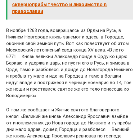
скверноприбытчество и лихоимство в
православии
В ноябре 1263 года, возвращаясь из Орды на Русь, в
Нижнем Новгороде князь занемог и здесь, в Городце,
окончил свой земной путь. Вот как повествует об этом
Московский летописный свод конца XV века: «В лето
6771 … Князь великии Александр поиде в Орду ко царю
Беркаю, и удержа и царь, не пусти его в Русь, и зимова в
Орде, тамо и разболеся, и доиде до Новагорода Нижнего
и пребыв ту мало и иде на Городец и тамо в болшии
недуг впаде и пострижеся в черньци ноемврия во 14, тое
же нощи и преставися; святое же его тело понесоша ко
Володимерю».
О том же сообщает и Житие святого благоверного
князя: «Великий же князь Александр Ярославич взыйде
от иноплеменник до Нова города до Нижняго и ту пребы
дни мало здрав, дошед Городца и разболеся. … Великий
же князь Александр Ярославич ревновав по господе