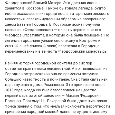
Феодоровской Божией Матери. Эта древняя икона
хранится в Костроме. Там же бытовала легенда, будто
икона оказалась в их городе после татаро-монгольского
нашествия, спасясь чудесным образом из разоренного
ханом Батыем Городца. В Костроме икона получила
название «Феодоровская» — в честь церкви святого
Феодора Стратилата, в которую она была помещена. По
легенде, городчане узнали свою икону в Костроме и
снятый с неё список (копию) перевезли в Городец в
переименованный в её честь Феодоровский монастырь.
Ранняя история городецкой обители до сих пор
остается практически неизвестной. А вот вышедшая из
Городца костромская икона со временем получила
большую известность и почитание. Она стала святыней
царствующего дома Романовых. Это произошло после
1613 года, когда ею был благословлен на царство
первый царь из этой династии — Михаил Фёдорович
Романов. Поэтому Н.Н. Бахаревой была даже высказана
точка зрения о том, что «нельзя исключить вероятности
присвоения народной молвой давно не существующему