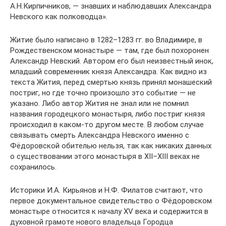
А.Н.Кирпичников, — знавших и наблюдавших Александра
Невского как полководца».
Житие было написано в 1282–1283 гг. во Владимире, в
Рождественском монастыре — там, где был похоронен
Александр Невский. Автором его был неизвестный инок,
младший современник князя Александра. Как видно из
текста Жития, перед смертью князь принял монашеский
постриг, но где точно произошло это событие — не
указано. Либо автор Жития не знал или не помнил
названия городецкого монастыря, либо постриг князя
происходил в каком-то другом месте. В любом случае
связывать смерть Александра Невского именно с
Фёдоровской обителью нельзя, так как никаких данных
о существовании этого монастыря в XII–XIII веках не
сохранилось.
Историки И.А. Кирьянов и Н.Ф. Филатов считают, что
первое документальное свидетельство о Фёдоровском
монастыре относится к началу XV века и содержится в
духовной грамоте нового владельца Городца