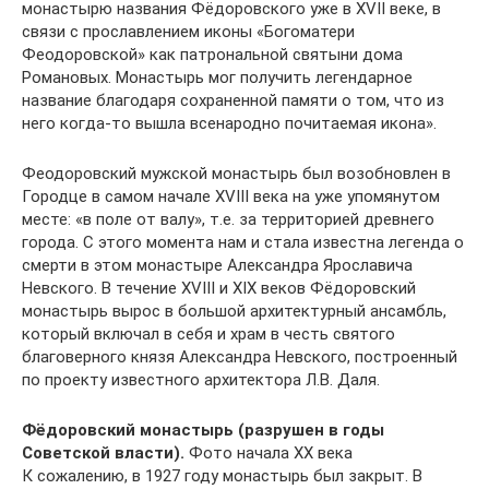
монастырю названия Фёдоровского уже в XVII веке, в
связи с прославлением иконы «Богоматери
Феодоровской» как патрональной святыни дома
Романовых. Монастырь мог получить легендарное
название благодаря сохраненной памяти о том, что из
него когда-то вышла всенародно почитаемая икона».
Феодоровский мужской монастырь был возобновлен в
Городце в самом начале XVIII века на уже упомянутом
месте: «в поле от валу», т.е. за территорией древнего
города. С этого момента нам и стала известна легенда о
смерти в этом монастыре Александра Ярославича
Невского. В течение XVIII и XIX веков Фёдоровский
монастырь вырос в большой архитектурный ансамбль,
который включал в себя и храм в честь святого
благоверного князя Александра Невского, построенный
по проекту известного архитектора Л.В. Даля.
Фёдоровский монастырь (разрушен в годы
Советской власти).
Фото начала XX века
К сожалению, в 1927 году монастырь был закрыт. В