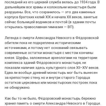
последней из его церквей служба велась до 1934 года. В
дальнейшем все храмы и колокольни монастыря были
разрушены. Все, что сохранилось — это два каменных
корпуса братских келий XIX и начала XX веков, занятые
сейчас больницей водников и почтой (в здании почты
открылась православная гимназия — ВП).
Легенда о смерти Александра Невского в Фёдоровской
обители пока не подкреплена историческими
источниками, и потому нет оснований связывать
современные остатки монастыря с местом кончины
князя. Шурфы, заложенные археологами на территории
комплекса зданий Фёдоровского монастыря, не
показали наличия здесь культурного слоя XII–XIV веков.
Едва ли вообще древний монастырь мог быть вынесен
за крепостную стену, но и внутри старого Городца
остатков церковных или монастырских построек пока
не обнаружено.
Как бы то ни было, Фёдоровский монастырь бережно
хранил память о смерти Александра Невского в Городце.