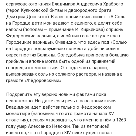
серпуховского князя Владимира Андреевича Храброго
(героя Куликовской битвы и двоюродного брата
Дмитрия Донского). В завещании князь пишет: «А Соль
на Городце дети мои ведают с единого, а делят себе
наполы (пополам — примечание И. Кирьянова) оприснь
Фёдоровские варницы, а иной никто не вступается в
Городецкие варницы». Очевидно, что здесь под «Солью
на Городце» подразумеваются места добычи соли в
окрестностях Балахны. Соледобыча приносила большую
прибыль и вполне могла быть одной из привилегий
городецкого монастыря. Отсюда часть варниц,
выпаривавших соль из соляного раствора, и названа в
грамоте «Фёдоровскими».
Подкрепить эту версию новыми фактами пока
невозможно. Но даже если речь в завещании князя
Владимира идет действительно о Фёдоровском
монастыре (напомним, что это грамота начала XV
столетия), нельзя утверждать, что именно в нём в 1263
году умер Александр Невский. Так из летописей
известно, что в Городце в XIV веке существовал