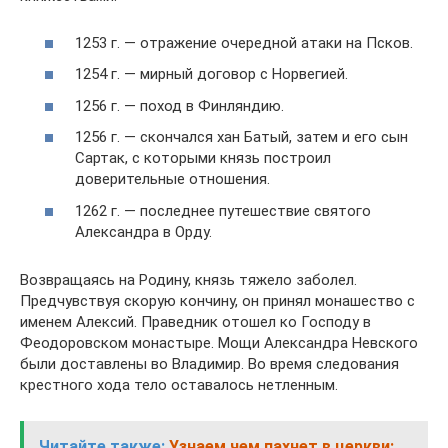
1253 г. — отражение очередной атаки на Псков.
1254 г. — мирный договор с Норвегией.
1256 г. — поход в Финляндию.
1256 г. — скончался хан Батый, затем и его сын
Сартак, с которыми князь построил
доверительные отношения.
1262 г. — последнее путешествие святого
Александра в Орду.
Возвращаясь на Родину, князь тяжело заболел.
Предчувствуя скорую кончину, он принял монашество с
именем Алексий. Праведник отошел ко Господу в
Феодоровском монастыре. Мощи Александра Невского
были доставлены во Владимир. Во время следования
крестного хода тело оставалось нетленным.
Читайте также:
Узнаем чем пахнет в церкви: