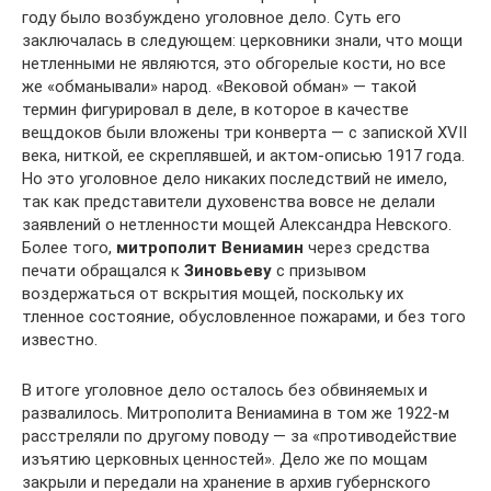
году было возбуждено уголовное дело. Суть его
заключалась в следующем: церковники знали, что мощи
нетленными не являются, это обгорелые кости, но все
же «обманывали» народ. «Вековой обман» — такой
термин фигурировал в деле, в которое в качестве
вещдоков были вложены три конверта — с запиской XVII
века, ниткой, ее скреплявшей, и актом-описью 1917 года.
Но это уголовное дело никаких последствий не имело,
так как представители духовенства вовсе не делали
заявлений о нетленности мощей Александра Невского.
Более того,
митрополит Вениамин
через средства
печати обращался к
Зиновьеву
с призывом
воздержаться от вскрытия мощей, поскольку их
тленное состояние, обусловленное пожарами, и без того
известно.
В итоге уголовное дело осталось без обвиняемых и
развалилось. Митрополита Вениамина в том же 1922-м
расстреляли по другому поводу — за «противодействие
изъятию церковных ценностей». Дело же по мощам
закрыли и передали на хранение в архив губернского