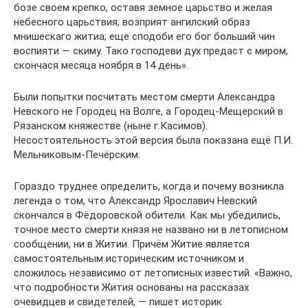
бозе своем крепко, оставя земное царьство и желая
небесного царьствия, возприят ангилский образ
мнишескаго житиа; еще сподоби его бог больший чин
воспияти — скиму. Тако господеви дух предаст с миром,
скончася месяца ноября в 14 день».
Были попытки посчитать местом смерти Александра
Невского не Городец на Волге, а Городец-Мещерский в
Рязанском княжестве (ныне г.Касимов).
Несостоятельность этой версия была показана ещё П.И.
Мельниковым-Печёрским.
Гораздо труднее определить, когда и почему возникла
легенда о том, что Александр Ярославич Невский
скончался в Фёдоровской обители. Как мы убедились,
точное место смерти князя не названо ни в летописном
сообщении, ни в Житии. Причём Житие является
самостоятельным историческим источником и
сложилось независимо от летописных известий. «Важно,
что подробности Жития основаны на рассказах
очевидцев и свидетелей, — пишет историк