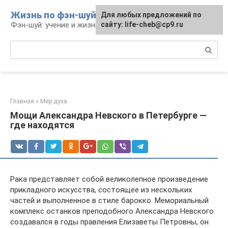
Перейти
Жизнь по фэн-шуй
Для любых предложений по
Для любых предложений по
к
Фэн-шуй: учение и жизнь
сайту: life-cheb@cp9.ru
сайту: life-cheb@cp9.ru
контенту
Поиск:
Главная
»
Мир духа
Мощи Александра Невского в Петербурге —
где находятся
Рака представляет собой великолепное произведение
прикладного искусства, состоящее из нескольких
частей и выполненное в стиле барокко. Мемориальный
комплекс останков преподобного Александра Невского
создавался в годы правления Елизаветы Петровны, он