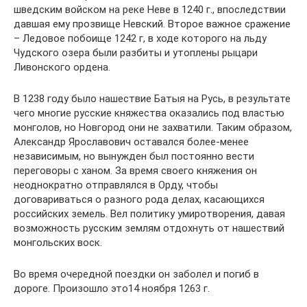
шведским войском на реке Неве в 1240 г., впоследствии
давшая ему прозвище Невский. Второе важное сражение
– Ледовое побоище 1242 г, в ходе которого на льду
Чудского озера были разбиты и утоплены рыцари
Ливонского ордена.
В 1238 году было нашествие Батыя на Русь, в результате
чего многие русские княжества оказались под властью
монголов, но Новгород они не захватили. Таким образом,
Александр Ярославович оставался более-менее
независимым, но вынужден был постоянно вести
переговоры с ханом. За время своего княжения он
неоднократно отправлялся в Орду, чтобы
договариваться о разного рода делах, касающихся
российских земель. Вел политику умиротворения, давая
возможность русским землям отдохнуть от нашествий
монгольских воск.
Во время очередной поездки он заболел и погиб в
дороге. Произошло это14 ноября 1263 г.