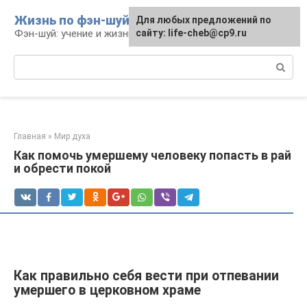
Перейти
Жизнь по фэн-шуй
Для любых предложений по
Для любых предложений по
к
Фэн-шуй: учение и жизнь
сайту: life-cheb@cp9.ru
сайту: life-cheb@cp9.ru
контенту
Поиск:
Главная
»
Мир духа
Как помочь умершему человеку попасть в рай
и обрести покой
Как правильно себя вести при отпевании
умершего в церковном храме