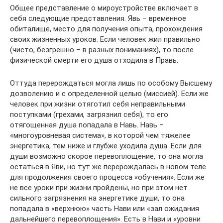
Общее представление о мироустройстве включает в
себя следующие представления. Явь – временное
обиталище, место для получения опыта, прохождения
своих жизненных уроков. Если человек жил правильно
(чисто, безгрешно – в разных пониманиях), то после
физической смерти его душа отходила в Правь.
Оттуда перерождаться могла лишь по особому Высшему
дозволению и с определенной целью (миссией). Если же
человек при жизни отяготил себя неправильными
поступками (грехами, загрязнил себя), то его
отягощенная душа попадала в Навь. Навь –
«многоуровневая система», в которой чем тяжелее
энергетика, тем ниже и глубже уходила душа. Если для
души возможно скорое перевоплощение, то она могла
остаться в Яви, но тут же перерождалась в новом теле
для продолжения своего процесса «обучения». Если же
не все уроки при жизни пройдены, но при этом нет
сильного загрязнения на энергетике души, то она
попадала в «верхнюю» часть Нави или «зал ожидания
дальнейшего перевоплощения». Есть в Нави и «уровни