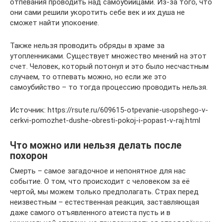
отпевания проводить над самоубийцами. Из-за того, что
они сами решили укоротить себе век и их душа не
сможет найти упокоение.
Также нельзя проводить обряды в храме за
утопленниками. Существует множество мнений на этот
счет. Человек, который потонул и это было несчастным
случаем, то отпевать можно, но если же это
самоубийство – то тогда процессию проводить нельзя.
Источник: https://rsute.ru/609615-otpevanie-usopshego-v-
cerkvi-pomozhet-dushe-obresti-pokoj-i-popast-v-raj.html
Что можно или нельзя делать после
похорон
Смерть – самое загадочное и непонятное для нас
событие. О том, что происходит с человеком за её
чертой, мы можем только предполагать. Страх перед
неизвестным – естественная реакция, заставляющая
даже самого отъявленного атеиста пусть и в