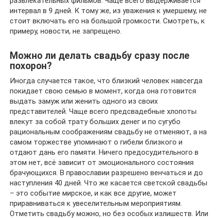
развлекательных фильмов. Чаще всего выдерживается
интервал в 9 дней. К тому же, из уважения к умершему, не
стоит включать его на большой громкости. Смотреть, к
примеру, новости, не запрещено.
Можно ли делать свадьбу сразу после
похорон?
Иногда случается такое, что близкий человек навсегда
покидает свою семью в момент, когда она готовится
выдать замуж или женить одного из своих
представителей. Чаще всего предсвадебные хлопоты
влекут за собой трату больших денег и по сугубо
рациональным соображениям свадьбу не отменяют, а на
самом торжестве упоминают о гибели близкого и
отдают дань его памяти. Ничего предосудительного в
этом нет, всё зависит от эмоционального состояния
брачующихся. В православии разрешено венчаться и до
наступления 40 дней. Что же касается светской свадьбы
– это событие мирское, и как все другие, может
приравниваться к увеселительным мероприятиям.
Отметить свадьбу можно, но без особых излишеств. Или