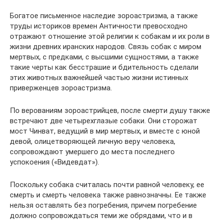
Богатое письменное наследие зороастризма, а также
труды историков времен Античности превосходно
отражают отношение этой религии к собакам и их роли в
жизни древних иранских народов. Связь собак с миром
мертвых, с предками, с высшими сущностями, а также
такие черты как бесстрашие и бдительность сделали
этих животных важнейшей частью жизни истинных
приверженцев зороастризма.
По верованиям зороастрийцев, после смерти душу также
встречают две четырехглазые собаки. Они сторожат
мост Чинват, ведущий в мир мертвых, и вместе с юной
девой, олицетворяющей личную веру человека,
сопровождают умершего до места последнего
успокоения («Видевдат»).
Поскольку собака считалась почти равной человеку, ее
смерть и смерть человека также равнозначны. Ее также
нельзя оставлять без погребения, причем погребение
должно сопровождаться теми же обрядами, что и в