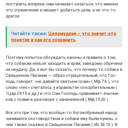
посту­пить вопреки, нам начи­нает казаться, что именно
это огра­ни­че­ние и мешает добиться цели, а не что-то
другое.
Читайте также:
Целомудрие – что значит это
понятие и как его сохранить
Поэтому попытка обсуж­дать каноны и пра­вила о том,
что соба­кам нельзя захо­дить в храм, заве­домо обре­чена
на неудачу. Да, я мог бы ска­зать, что почему-то собака в
Свя­щен­ном Писа­нии — образ отри­ца­тель­ный, что Гос­
подь гово­рит: «не давайте свя­тыни псам» ( Мф.7:6 ), что
слово «пес» счи­та­лось у изра­иль­тян оскор­би­тель­ным (
1Цар.24:15 и др.) и что Сам Гос­подь срав­ни­вает языч­ни­
ков с псами в раз­го­воре с хана­не­ян­кой ( Мф.15:26 ).
Все это при том, что вообще-то бого­из­бран­ный народ
зани­мался ско­то­вод­ством и собаки ему были нужны, о
чем также ска­зано в Свя­щен­ном Писа­нии ( Ис.56:10 ). В