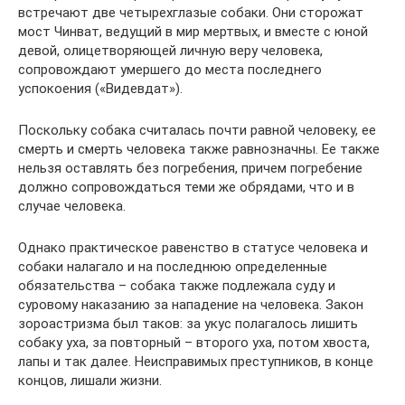
встречают две четырехглазые собаки. Они сторожат
мост Чинват, ведущий в мир мертвых, и вместе с юной
девой, олицетворяющей личную веру человека,
сопровождают умершего до места последнего
успокоения («Видевдат»).
Поскольку собака считалась почти равной человеку, ее
смерть и смерть человека также равнозначны. Ее также
нельзя оставлять без погребения, причем погребение
должно сопровождаться теми же обрядами, что и в
случае человека.
Однако практическое равенство в статусе человека и
собаки налагало и на последнюю определенные
обязательства – собака также подлежала суду и
суровому наказанию за нападение на человека. Закон
зороастризма был таков: за укус полагалось лишить
собаку уха, за повторный – второго уха, потом хвоста,
лапы и так далее. Неисправимых преступников, в конце
концов, лишали жизни.