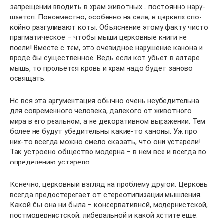
запре­ще­нии вво­дить в храм живот­ных… посто­янно нару­
ша­ется. Повсе­местно, осо­бенно на селе, в церк­вях спо­
койно раз­гу­ли­вают коты. Объ­яс­не­ние этому факту чисто
праг­ма­ти­че­ское – чтобы мыши цер­ков­ные книги не
поели! Вместе с тем, это оче­вид­ное нару­ше­ние канона и
вроде бы суще­ствен­ное. Ведь если кот убьет в алтаре
мышь, то про­льется кровь и храм надо будет заново
освя­щать.
Но вся эта аргу­мен­та­ция обычно очень неубе­ди­тельна
для совре­мен­ного чело­века, дале­кого от живот­ного
мира в его реаль­ном, а не деко­ра­тив­ном выра­же­нии. Тем
более не будут убе­ди­тельны какие-то каноны. Уж про
них-то всегда можно смело ска­зать, что они уста­рели!
Так устро­ено обще­ство модерна – в нем все и всегда по
опре­де­ле­нию уста­рело.
Конечно, цер­ков­ный взгляд на про­блему другой. Цер­ковь
всегда предо­сте­ре­гает от сте­рео­ти­пи­за­ции мыш­ле­ния.
Какой бы она ни была – кон­сер­ва­тив­ной, модер­нист­ской,
пост­мо­дер­нист­ской, либе­раль­ной и какой хотите еще.