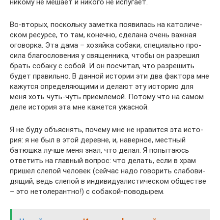
никому не мешает и никого не испу­гает.
Во-вторых, поскольку заметка появи­лась на като­ли­че­
ском ресурсе, то там, конечно, сде­лана очень важная
ого­ворка. Эта дама – хозяйка собаки, спе­ци­ально про­
сила бла­го­сло­ве­ния у свя­щен­ника, чтобы он раз­ре­шил
брать собаку с собой. И он посчи­тал, что раз­ре­шить
будет пра­вильно. В данной исто­рии эти два фак­тора мне
кажутся опре­де­ля­ю­щими и делают эту исто­рию для
меня хоть чуть-чуть при­ем­ле­мой. Потому что на самом
деле исто­рия эта мне кажется ужас­ной.
Я не буду объ­яс­нять, почему мне не нра­вится эта исто­
рия: я не был в этой деревне, и, навер­ное, мест­ный
батюшка лучше меня знал, что делал. Я попы­та­юсь
отве­тить на глав­ный вопрос: что делать, если в храм
пришел слепой чело­век (сейчас надо гово­рить сла­бо­ви­
дя­щий, ведь слепой в инди­ви­ду­а­ли­сти­че­ском обще­стве
– это нето­ле­рантно!) с соба­кой-пово­ды­рем.