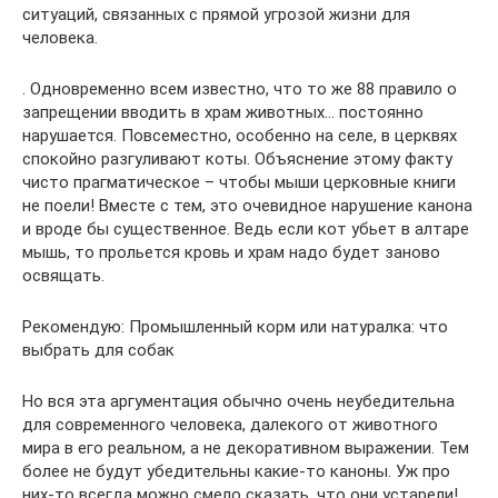
ситуаций, связанных с прямой угрозой жизни для
человека.
. Одновременно всем известно, что то же 88 правило о
запрещении вводить в храм животных… постоянно
нарушается. Повсеместно, особенно на селе, в церквях
спокойно разгуливают коты. Объяснение этому факту
чисто прагматическое – чтобы мыши церковные книги
не поели! Вместе с тем, это очевидное нарушение канона
и вроде бы существенное. Ведь если кот убьет в алтаре
мышь, то прольется кровь и храм надо будет заново
освящать.
Рекомендую: Промышленный корм или натуралка: что
выбрать для собак
Но вся эта аргументация обычно очень неубедительна
для современного человека, далекого от животного
мира в его реальном, а не декоративном выражении. Тем
более не будут убедительны какие-то каноны. Уж про
них-то всегда можно смело сказать, что они устарели!