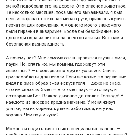
женой подобрали его на дороге. Это опасное животное.
Те несколько месяцев, пока мы его выхаживали, я был
весь исцарапан, он клевал меня в руки, пришлось купить
перчатки для кормления. А у одного моего знакомого
были пираньи в аквариуме. Вроде бы безобидные, но
однажды одна из них съела всех остальных. Вот вам и
безопасная разновидность.
А почему нет? Мне самому очень нравятся игуаны, змеи,
пауки. Но, опять же, мы помним, где живут эти
животные? — в совершенно других условиях. Они не
приспособлены для неволи. Если же какие-то верующие
видят в змее образ змея-искусителя — даже не знаю,
что им сказать. Змея — это змея, паук — это паук, и
сотворил их Бог. Всякое дыхание да хвалит Господа! У
каждого из них своё предназначение. У меня живут
улитки, мы их кормим, купаем, заботимся, им у нас
хорошо. Чем пауки хуже?
Можно ли водить животных в специальные салоны —
необычно стричь питомцев, красить им шерсть и когти?