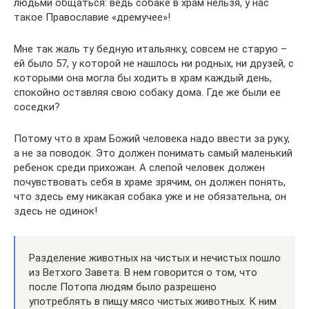
людьми общаться: ведь собаке в храм нельзя, у нас
такое Пра­во­сла­вие «дре­му­чее»!
Мне так жаль ту бедную ита­льянку, совсем не старую –
ей было 57, у кото­рой не нашлось ни родных, ни друзей, с
кото­рыми она могла бы ходить в храм каждый день,
спо­койно остав­ляя свою собаку дома. Где же были ее
соседки?
Потому что в храм Божий чело­века надо ввести за руку,
а не за пово­док. Это должен пони­мать самый малень­кий
ребе­нок среди при­хо­жан. А слепой чело­век должен
почув­ство­вать себя в храме зрячим, он должен понять,
что здесь ему ника­кая собака уже и не обя­за­тельна, он
здесь не одинок!
Разделение животных на чистых и нечистых пошло
из Ветхого Завета. В нем говорится о том, что
после Потопа людям было разрешено
употреблять в пищу мясо чистых животных. К ним