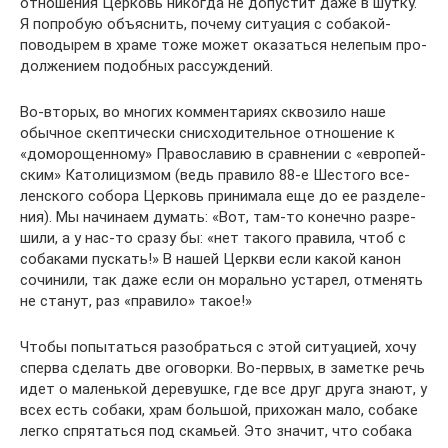
отно­ше­ния Цер­ковь нико­гда не допу­стит даже в шутку.
Я попро­бую объ­яс­нить, почему ситу­а­ция с соба­кой-
пово­ды­рем в храме тоже может ока­заться неле­пым про­
дол­же­нием подоб­ных рас­суж­де­ний.
Во-вторых, во многих ком­мен­та­риях скво­зило наше
обыч­ное скеп­ти­че­ски снис­хо­ди­тель­ное отно­ше­ние к
«домо­ро­щен­ному» Пра­во­сла­вию в срав­не­нии с «евро­пей­
ским» Като­ли­циз­мом (ведь пра­вило 88‑е Шестого все­
лен­ского собора Цер­ковь при­ни­мала еще до ее раз­де­ле­
ния). Мы начи­наем думать: «Вот, там-то конечно раз­ре­
шили, а у нас-то сразу бы: «нет такого пра­вила, чтоб с
соба­ками пус­кать!» В нашей Церкви если какой канон
сочи­нили, так даже если он морально уста­рел, отме­нять
не станут, раз «пра­вило» такое!»
Чтобы попы­таться разо­браться с этой ситу­а­цией, хочу
сперва сде­лать две ого­ворки. Во-первых, в заметке речь
идет о малень­кой дере­вушке, где все друг друга знают, у
всех есть собаки, храм боль­шой, при­хо­жан мало, собаке
легко спря­таться под ска­мьей. Это значит, что собака