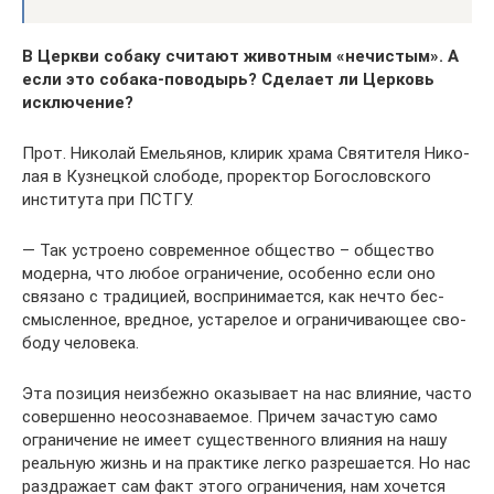
В Церкви собаку счи­тают живот­ным «нечи­стым». А
если это собака-пово­дырь? Сде­лает ли Цер­ковь
исклю­че­ние?
Прот. Нико­лай Еме­лья­нов, клирик храма Свя­ти­теля Нико­
лая в Куз­нец­кой сло­боде, про­рек­тор Бого­слов­ского
инсти­тута при ПСТГУ.
— Так устро­ено совре­мен­ное обще­ство – обще­ство
модерна, что любое огра­ни­че­ние, осо­бенно если оно
свя­зано с тра­ди­цией, вос­при­ни­ма­ется, как нечто бес­
смыс­лен­ное, вред­ное, уста­ре­лое и огра­ни­чи­ва­ю­щее сво­
боду чело­века.
Эта пози­ция неиз­бежно ока­зы­вает на нас вли­я­ние, часто
совер­шенно неосо­зна­ва­е­мое. Причем зача­стую само
огра­ни­че­ние не имеет суще­ствен­ного вли­я­ния на нашу
реаль­ную жизнь и на прак­тике легко раз­ре­ша­ется. Но нас
раз­дра­жает сам факт этого огра­ни­че­ния, нам хочется