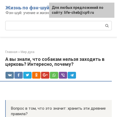
Перейти
Жизнь по фэн-шуй
Для любых предложений по
Для любых предложений по
к
Фэн-шуй: учение и жизнь
сайту: life-cheb@cp9.ru
сайту: life-cheb@cp9.ru
контенту
Поиск:
Главная
»
Мир духа
А вы знали, что собакам нельзя заходить в
церковь? Интересно, почему?
Вопрос в том, что это значит: хра­нить эти древ­ние
пра­вила?