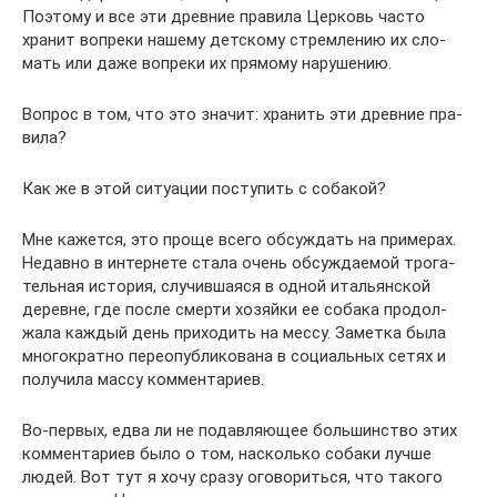
Поэтому и все эти древ­ние пра­вила Цер­ковь часто
хранит вопреки нашему дет­скому стрем­ле­нию их сло­
мать или даже вопреки их пря­мому нару­ше­нию.
Вопрос в том, что это значит: хра­нить эти древ­ние пра­
вила?
Как же в этой ситу­а­ции посту­пить с соба­кой?
Мне кажется, это проще всего обсуж­дать на при­ме­рах.
Недавно в интер­нете стала очень обсуж­да­е­мой тро­га­
тель­ная исто­рия, слу­чив­ша­яся в одной ита­льян­ской
деревне, где после смерти хозяйки ее собака про­дол­
жала каждый день при­хо­дить на мессу. Заметка была
мно­го­кратно пере­опуб­ли­ко­вана в соци­аль­ных сетях и
полу­чила массу ком­мен­та­риев.
Во-первых, едва ли не подав­ля­ю­щее боль­шин­ство этих
ком­мен­та­риев было о том, насколько собаки лучше
людей. Вот тут я хочу сразу ого­во­риться, что такого