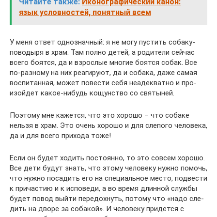
Читайте также:
Иконографический канон:
язык условностей, понятный всем
У меня ответ одно­знач­ный: я не могу пустить собаку-
пово­дыря в храм. Там полно детей, а роди­тели сейчас
всего боятся, да и взрос­лые многие боятся собак. Все
по-раз­ному на них реа­ги­руют, да и собака, даже самая
вос­пи­тан­ная, может пове­сти себя неадек­ватно и про­
изой­дет какое-нибудь кощун­ство со свя­ты­ней.
Поэтому мне кажется, что это хорошо – что собаке
нельзя в храм. Это очень хорошо и для сле­пого чело­века,
да и для всего при­хода тоже!
Если он будет ходить посто­янно, то это совсем хорошо.
Все дети будут знать, что этому чело­веку нужно помочь,
что нужно поса­дить его на спе­ци­аль­ное место, под­ве­сти
к при­ча­стию и к испо­веди, а во время длин­ной службы
будет повод выйти пере­дох­нуть, потому что «надо сле­
дить на дворе за соба­кой». И чело­веку при­дется с