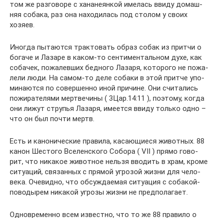
том же раз­го­воре с хана­не­ян­кой име­лась ввиду домаш­
няя собака, раз она нахо­ди­лась под столом у своих
хозяев.
Иногда пыта­ются трак­то­вать образ собак из притчи о
богаче и Лазаре в каком-то сен­ти­мен­таль­ном духе, как
соба­чек, пожа­лев­ших бед­ного Лазаря, кото­рого не пожа­
лели люди. На самом-то деле собаки в этой притче упо­
ми­на­ются по совер­шенно иной при­чине. Они счи­та­лись
пожи­ра­те­лями мерт­ве­чины ( 3Цар.14:11 ), поэтому, когда
они лижут стру­пья Лазаря, име­ется ввиду только одно –
что он был почти мертв.
Есть и кано­ни­че­ские пра­вила, каса­ю­щи­еся живот­ных. 88
канон Шестого Все­лен­ского Собора ( VII ) прямо гово­
рит, что ника­кое живот­ное нельзя вво­дить в храм, кроме
ситу­а­ций, свя­зан­ных с прямой угро­зой жизни для чело­
века. Оче­видно, что обсуж­да­е­мая ситу­а­ция с соба­кой-
пово­ды­рем ника­кой угрозы жизни не пред­по­ла­гает.
Одно­вре­менно всем известно, что то же 88 пра­вило о