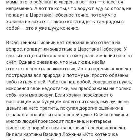
мамы этого ребёнка не уверен, а вот кот — спасётся
непременно. А вот те коты, что воруют еду со стола, не
попадут в Царствие Небесное точно, потому что
хозяева не захотят такого кота видеть там рядом с
собой — это я уже шучу, конечно.
В Священном Писании нет однозначного ответа на
вопрос, попадут ли животные в Царствие Небесное. У
святых отцов и богословов тоже разные мнения на этот
счёт. Однако очевидно, что мы, люди, несём
ответственность за животных. Из-за падения человека
пострадала вся природа, и потому мы просто обязаны
заботиться о ней. Работая над собой, совершенствуясь,
искореняя свои недостатки, мы преображаем не только
себя, но и мир вокруг. Если хозяин переживает о
настоящем или будущем своего питомца, ему лучше не
деньги на него тратить, покупая дорогие ошейники в
стразах, а позаботиться о своей душе. Сейчас в жизни
многих людей происходит подмена, и интересы
животного порой ставятся выше интересов человека.
Видели картины Василия Ложкина «Кто котёночка