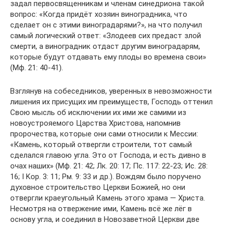
задал первосвященникам и членам синедриона такой
вопрос: «Когда придёт хозяин виноградника, что
сделает он с этими виноградарями?», на что получил
самый логический ответ: «Злодеев сих предаст злой
смерти, а виноградник отдаст другим виноградарям,
которые будут отдавать ему плоды во времена свои»
(Мф. 21: 40-41).
Взглянув на собеседников, уверенных в невозможности
лишения их присущих им преимуществ, Господь оттенил
Свою мысль об исключении их ими же самими из
новоустрояемого Царства Христова, напомнив
пророчества, которые они сами относили к Мессии:
«Камень, который отвергли строители, тот самый
сделался главою угла. Это от Господа, и есть дивно в
очах наших» (Мф. 21: 42; Лк. 20: 17; Пс. 117: 22-23; Ис. 28:
16; I Kop. 3: 11; Рм. 9: 33 и др.). Вождям было поручено
духовное строительство Церкви Божией, но они
отвергли краеугольный Камень этого храма — Христа.
Несмотря на отвержение ими, Камень всё же лёг в
основу угла, и соединил в Новозаветной Церкви две