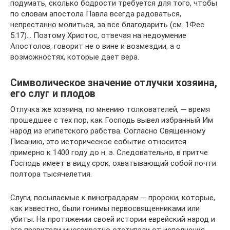
подумать, сколько бодрости требуется для того, чтобы
по словам апостола Павла всегда радоваться,
непрестанно молиться, за все благодарить (см. 1Фес
5:17)… Поэтому Христос, отвечая на недоумение
Апостолов, говорит не о вине и возмездии, а о
возможностях, которые дает вера.
Символическое значение отлучки хозяина,
его слуг и плодов
Отлучка же хозяина, по мнению толкователей, ─ время
прошедшее с тех пор, как Господь вывел избранный Им
народ из египетского рабства. Согласно Священному
Писанию, это историческое событие относится
примерно к 1400 году до н. э. Следовательно, в притче
Господь имеет в виду срок, охватывающий собой почти
полтора тысячелетия.
Слуги, посылаемые к виноградарям ─ пророки, которые,
как известно, были гонимы первосвященниками или
убиты. На протяжении своей истории еврейский народ и