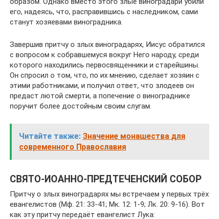
образом. Однако вместо этого злые виноградари убили
его, надеясь, что, расправившись с наследником, сами
станут хозяевами виноградника.
Завершив притчу о злых виноградарях, Иисус обратился
с вопросом к собравшемуся вокруг Него народу, среди
которого находились первосвященники и старейшины.
Он спросил о том, что, по их мнению, сделает хозяин с
этими работниками, и получил ответ, что злодеев он
предаст лютой смерти, а попечение о винограднике
поручит более достойным своим слугам.
Читайте также:
Значение монашества для
современного Православия
СВЯТО-ИОАННО-ПРЕДТЕЧЕНСКИЙ СОБОР
Притчу о злых виноградарях мы встречаем у первых трёх
евангелистов (Мф. 21: 33-41; Мк. 12: 1-9; Лк. 20: 9-16). Вот
как эту притчу передаёт евангелист Лука: