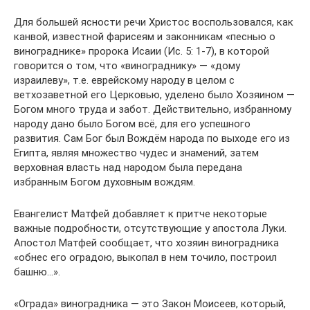
Для большей ясности речи Христос воспользовался, как
канвой, известной фарисеям и законникам «песнью о
винограднике» пророка Исаии (Ис. 5: 1-7), в которой
говорится о том, что «винограднику» — «дому
израилеву», т.е. еврейскому народу в целом с
ветхозаветной его Церковью, уделено было Хозяином —
Богом много труда и забот. Действительно, избранному
народу дано было Богом всё, для его успешного
развития. Сам Бог был Вождём народа по выходе его из
Египта, являя множество чудес и знамений, затем
верховная власть над народом была передана
избранным Богом духовным вождям.
Евангелист Матфей добавляет к притче некоторые
важные подробности, отсутствующие у апостола Луки.
Апостол Матфей сообщает, что хозяин виноградника
«обнес его оградою, выкопал в нем точило, построил
башню…».
«Ограда» виноградника — это Закон Моисеев, который,