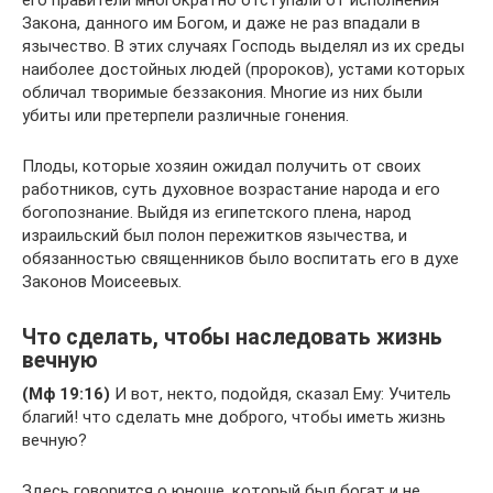
его правители многократно отступали от исполнения
Закона, данного им Богом, и даже не раз впадали в
язычество. В этих случаях Господь выделял из их среды
наиболее достойных людей (пророков), устами которых
обличал творимые беззакония. Многие из них были
убиты или претерпели различные гонения.
Плоды, которые хозяин ожидал получить от своих
работников, суть духовное возрастание народа и его
богопознание. Выйдя из египетского плена, народ
израильский был полон пережитков язычества, и
обязанностью священников было воспитать его в духе
Законов Моисеевых.
Что сделать, чтобы наследовать жизнь
вечную
(Мф 19:16)
И вот, некто, подойдя, сказал Ему: Учитель
благий! что сделать мне доброго, чтобы иметь жизнь
вечную?
Здесь говорится о юноше, который был богат и не