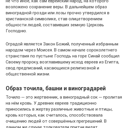
не что иное, как сам еврейский народ, на которого
возложено сохранение веры. В дальнейшем образ
виноградной грозди или лозы прочно утвердился в
христианской символике, став олицетворением
общности людей, составивших земную Церковь
Господню.
Оградой является Закон Божий, полученный избранным
народом через Моисея. В самом начале сороколетнего
странствия по пустыне Господь на горе Синай сообщил
Своему пророку, возглавившему исход евреев из Египта,
свод предписаний, касающихся религиозной и
общественной жизни.
Образ точила, башни и виноградарей
Точило ─ это жертвенник, а виноградный сок ─ пролитая
на нём кровь. У древних евреев традиционно
приносились в жертву различные животные и птицы,
кровь которых, как считалось, способствовала
очищению людей от совершённых прегрешений. В
данном же случае толкователи притчи видят