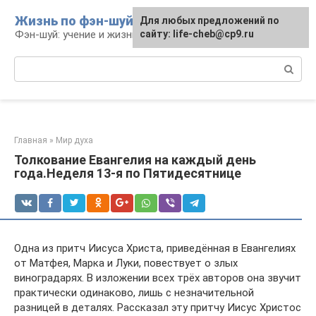
Перейти
Жизнь по фэн-шуй
Для любых предложений по
Для любых предложений по
к
Фэн-шуй: учение и жизнь
сайту: life-cheb@cp9.ru
сайту: life-cheb@cp9.ru
контенту
Поиск:
Главная
»
Мир духа
Толкование Евангелия на каждый день
года.Неделя 13-я по Пятидесятнице
Одна из притч Иисуса Христа, приведённая в Евангелиях
от Матфея, Марка и Луки, повествует о злых
виноградарях. В изложении всех трёх авторов она звучит
практически одинаково, лишь с незначительной
разницей в деталях. Рассказал эту притчу Иисус Христос