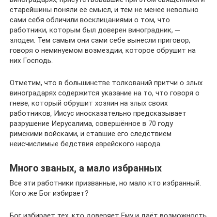
старейшины поняли её смысл, и тем не менее невольно
сами себя обличили восклицаниями о том, что
работники, которым был доверен виноградник, ─
злодеи. Тем самым они сами себе вынесли приговор,
говоря о неминуемом возмездии, которое обрушит на
них Господь.
Отметим, что в большинстве толкований притчи о злых
виноградарях содержится указание на то, что говоря о
гневе, который обрушит хозяин на злых своих
работников, Иисус иносказательно предсказывает
разрушение Иерусалима, совершённое в 70 году
римскими войсками, и ставшие его следствием
неисчислимые бедствия еврейского народа.
Много званых, а мало избранных
Все эти работники призванные, но мало кто избранный.
Кого же Бог избирает?
Бог избирает тех, кто доверяет Ему и даёт возможность