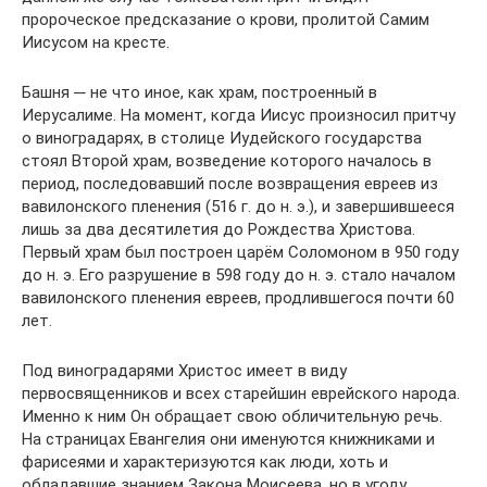
пророческое предсказание о крови, пролитой Самим
Иисусом на кресте.
Башня ─ не что иное, как храм, построенный в
Иерусалиме. На момент, когда Иисус произносил притчу
о виноградарях, в столице Иудейского государства
стоял Второй храм, возведение которого началось в
период, последовавший после возвращения евреев из
вавилонского пленения (516 г. до н. э.), и завершившееся
лишь за два десятилетия до Рождества Христова.
Первый храм был построен царём Соломоном в 950 году
до н. э. Его разрушение в 598 году до н. э. стало началом
вавилонского пленения евреев, продлившегося почти 60
лет.
Под виноградарями Христос имеет в виду
первосвященников и всех старейшин еврейского народа.
Именно к ним Он обращает свою обличительную речь.
На страницах Евангелия они именуются книжниками и
фарисеями и характеризуются как люди, хоть и
обладавшие знанием Закона Моисеева, но в угоду