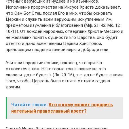
«стены»: верующих из иудеев и из язычников.
Исполнение пророчества на Иисусе Христе доказывает,
что Сам Бог Отец послал Его в мир, чтобы основать
Церкви и служить всем верующим, искупленным Им,
предметом изумления и благоговения (Мф. 21: 42; Мк. 12:
10-11). От вождей народных, отвергших Христа-Мессию и
не желавших понять сущности Его Царства, оно будет
отнято и дано всем членам Церкви Христовой,
приносящим плоды истинной веры и добродетели.
Учители народные поняли, наконец, что притча
относится к ним. Некоторые «слышавшие же это
сказали: да не будет!» (Лк. 20: 16), т.е. да не будет с ними
того, чтобы Церковь была отнята от них и отдана
другим.
Читайте также:
Кто и кому может подарить
нательный православный крест?
Святой Иоанн Златоуст пишет, что произнесение