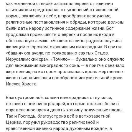
как «огненной стеной» защищал евреев от влияния
язычников и предохранял от уклонений от жизненной
нормы, заключая в себе, в прообразах вероучение,
религиозные постановления и обряды, которые должны
были дать народу истинное содержание жизни. Бог
продолжал промышлять о евреях и после их входа в
обетованную землю. «Башня» на винограднике служила
жилищем сторожам, охранявшим виноградник. В притче
«башня» означала, по толкованию святых Отцов,
Иерусалимский храм. «Точило» — буквально оно служило
для выжимания виноградного сока, — в притче означало
жертвенник, на котором проливалась кровь жертвенных
животных, явившаяся прообразом искупительной крови
Иисуса Христа.
Благоустроив всё, хозяин виноградника отлучился,
оставив в нём виноградарей, которые должны были в
определенное время давать хозяину полученные плоды.
Так и Господь, благоустроив всё в ветхозаветной
Церкви, поручил руководство религиозной и
нравственной жизнью народа духовным вождям, в