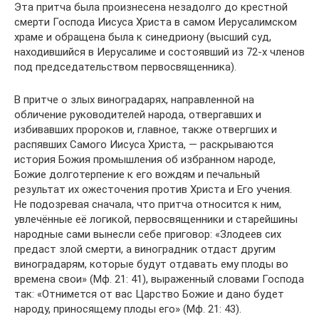
Эта притча была произнесена незадолго до крестной
смерти Господа Иисуса Христа в самом Иерусалимском
храме и обращена была к синедриону (высший суд,
находившийся в Иерусалиме и состоявший из 72-х членов
под председательством первосвященника).
В притче о злых виноградарях, направленной на
обличение руководителей народа, отвергавших и
избивавших пророков и, главное, также отвергших и
распявших Самого Иисуса Христа, — раскрываются
история Божия промышления об избранном народе,
Божие долготерпение к его вождям и печальный
результат их ожесточения против Христа и Его учения.
Не подозревая сначала, что притча относится к ним,
увлечённые её логикой, первосвященники и старейшины
народные сами вынесли себе приговор: «Злодеев сих
предаст злой смерти, а виноградник отдаст другим
виноградарям, которые будут отдавать ему плоды во
времена свои» (Мф. 21: 41), выраженный словами Господа
так: «Отнимется от вас Царство Божие и дано будет
народу, приносящему плоды его» (Мф. 21: 43).