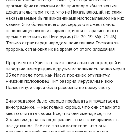
врагами Христа самими себе приговора «было ясным
доказательством того, что не Наказывающий, но сами
наказываемые были виновниками ниспосылаемой на них
казни». Это больше всего рассердило и ожесточило
первосвященников и фарисеев, и они старались в это
время «наложить на Него руки» (Лк. 20: 19; Мф. 21: 46).
Только страх перед народом, почитавшим Господа за
пророка, остановил их на время от этого злодеяния.
Пророчество Христа о наказании злых виноградарей и
передаче виноградника другим исполнилось ровно через
35 лет после того, как Иисус произнёс эту притчу.
Римский полководец Тит разорил Иерусалим и всю
Палестину, и евреи были рассеяны по всему свету.
Виноградарям было хорошо пребывать и трудиться в
винограднике, — настолько хорошо, что они стали это
место считать своим. Всё, что они имели, всё, что
Хозяин им давал на содержание, они стали принимать
как должное. Всё это так их захватило, что они