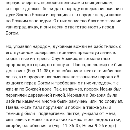
первую очередь, первосвященникам и священникам,
которые должны были дать народу содержание жизни в
духе Закона Божия и взращивать в народе плоды жизни
по Божиим заповедям. От них зависело благосостояние
«виноградника», и они несли ответственность перед
Богом.
Но, управляя народом, духовные вожди не заботились о
его духовном совершенствовании, преследуя личные,
корыстные интересы. Слуг Божиих, ветхозаветных
пророков, которых, по слову ап. Павла, «весь мир не был
достоин» (Евр. 11: 38), с озлоблением жестоко избивали
за то, что пророки напоминали наставникам народа об
их долге перед Богом и требовали от них «плодов», т.е.
жизни по Божией воле. Так, например, пророк Исаия был
перепилен деревянной пилой, Иеремия и Захария были
избиты камнями, многие были замучены или, по слову ап.
Павла, «испытали поругания и побои, а также узы и
темницу, были… подвергаемы пытке, умирали от меча,
скитались в милотях и козьих кожах, терпя недостатки,
скорби, озлобления…» (Евр. 11: 36-37; Неем. 9: 26 и др.).