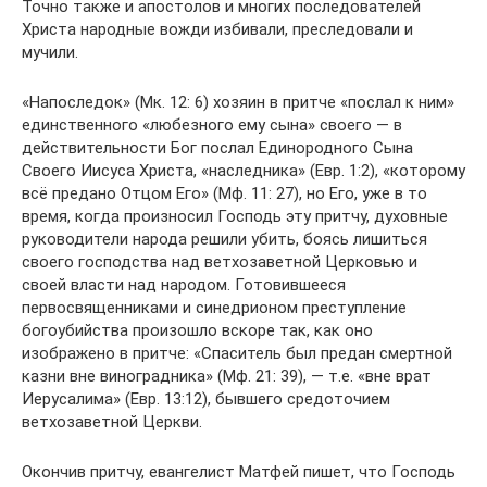
Точно также и апостолов и многих последователей
Христа народные вожди избивали, преследовали и
мучили.
«Напоследок» (Мк. 12: 6) хозяин в притче «послал к ним»
единственного «любезного ему сына» своего — в
действительности Бог послал Единородного Сына
Своего Иисуса Христа, «наследника» (Евр. 1:2), «которому
всё предано Отцом Его» (Мф. 11: 27), но Его, уже в то
время, когда произносил Господь эту притчу, духовные
руководители народа решили убить, боясь лишиться
своего господства над ветхозаветной Церковью и
своей власти над народом. Готовившееся
первосвященниками и синедрионом преступление
богоубийства произошло вскоре так, как оно
изображено в притче: «Спаситель был предан смертной
казни вне виноградника» (Мф. 21: 39), — т.е. «вне врат
Иерусалима» (Евр. 13:12), бывшего средоточием
ветхозаветной Церкви.
Окончив притчу, евангелист Матфей пишет, что Господь