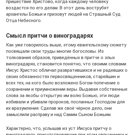
пришествие Христово, когда каждому человеку
воздастся по его делам. В этот день вострубят
архангелы Божьи и призовут людей на Страшный Суд
Отца Небесного.
Смысл притчи о виноградарях
Как уже говорилось выше, этому евангельскому сюжету
посвящали свои труды многие богословы. Из
толкования образов, приведённых в притче о злых
виноградарях, становится понятно, что своими словами
Иисус Христос обличал развратившихся и не радевших о
своих обязанностях первосвященников, старейшин и
всех тех, на кого было возложено Богом попечение о
сохранении и приумножении веры. Выдавая собственные
слова за якобы открытую им волю Божью, эти люди
избивали и убивали пророков, посланных Господом для
их вразумления. Сделав же своё чёрное дело, они
замыслили расправу и над Самим Сыном Божьим.
Характерно, что, услышав из уст Иисуса притчу о
виноградарях, присутствовавшие при этом священники и