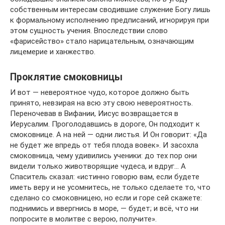
собственным интересам сводившие служение Богу лишь
к формальному исполнению предписаний, игнорируя при
этом сущность учения. Впоследствии слово
«фарисейство» стало нарицательным, означающим
лицемерие и ханжество.
Проклятие смоковницы
И вот — невероятное чудо, которое должно быть
принято, невзирая на всю эту свою невероятность.
Переночевав в Вифании, Иисус возвращается в
Иерусалим. Проголодавшись в дороге, Он подходит к
смоковнице. А на ней — одни листья. И Он говорит: «Да
не будет же впредь от тебя плода вовек». И засохла
смоковница, чему удивились ученики: до тех пор они
видели только животворящие чудеса, и вдруг… А
Спаситель сказал: «истинно говорю вам, если будете
иметь веру и не усомнитесь, не только сделаете то, что
сделано со смоковницею, но если и горе сей скажете:
поднимись и ввергнись в море, — будет; и всё, что ни
попросите в молитве с верою, получите».