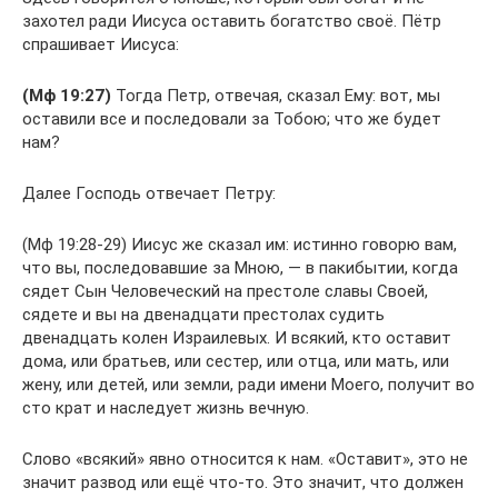
захотел ради Иисуса оставить богатство своё. Пётр
спрашивает Иисуса:
(Мф 19:27)
Тогда Петр, отвечая, сказал Ему: вот, мы
оставили все и последовали за Тобою; что же будет
нам?
Далее Господь отвечает Петру:
(Мф 19:28-29) Иисус же сказал им: истинно говорю вам,
что вы, последовавшие за Мною, — в пакибытии, когда
сядет Сын Человеческий на престоле славы Своей,
сядете и вы на двенадцати престолах судить
двенадцать колен Израилевых. И всякий, кто оставит
дома, или братьев, или сестер, или отца, или мать, или
жену, или детей, или земли, ради имени Моего, получит во
сто крат и наследует жизнь вечную.
Слово «всякий» явно относится к нам. «Оставит», это не
значит развод или ещё что-то. Это значит, что должен