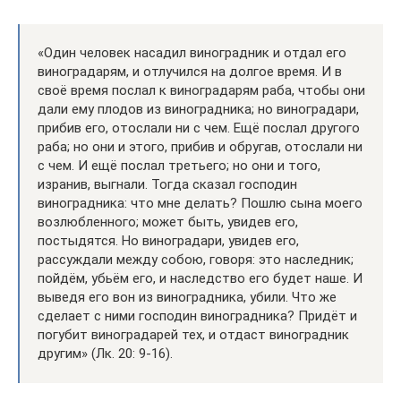
«Один человек насадил виноградник и отдал его
виноградарям, и отлучился на долгое время. И в
своё время послал к виноградарям раба, чтобы они
дали ему плодов из виноградника; но виноградари,
прибив его, отослали ни с чем. Ещё послал другого
раба; но они и этого, прибив и обругав, отослали ни
с чем. И ещё послал третьего; но они и того,
изранив, выгнали. Тогда сказал господин
виноградника: что мне делать? Пошлю сына моего
возлюбленного; может быть, увидев его,
постыдятся. Но виноградари, увидев его,
рассуждали между собою, говоря: это наследник;
пойдём, убьём его, и наследство его будет наше. И
выведя его вон из виноградника, убили. Что же
сделает с ними господин виноградника? Придёт и
погубит виноградарей тех, и отдаст виноградник
другим» (Лк. 20: 9-16).