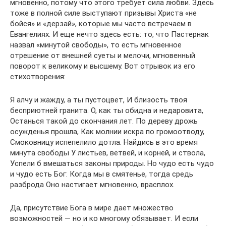
мгновенно, потому что этого требует сила любви. Здесь
тоже в полной силе выступают призывы Христа «не
бойся» и «дерзай», которые мы часто встречаем в
Евангелиях. И еще нечто здесь есть: то, что Пастернак
назвал «минутой свободы», то есть мгновенное
отрешение от внешней суеты и мелочи, мгновенный
поворот к великому и высшему. Вот отрывок из его
стихотворения:
Я алчу и жажду, а ты пустоцвет, И близость твоя
бесприютней гранита. О, как ты обидна и недаровита,
Останься такой до скончания лет. По дереву дрожь
осужденья прошла, Как молнии искра по громоотводу,
Смоковницу испепелило дотла. Найдись в это время
минута свободы У листьев, ветвей, и корней, и ствола,
Успели б вмешаться законы природы. Но чудо есть чудо
и чудо есть Бог: Когда мы в смятенье, тогда средь
разброда Оно настигает мгновенно, врасплох.
Да, присутствие Бога в мире дает множество
возможностей — но и ко многому обязывает. И если