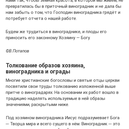
нами так, чтобы земная красота, в которой мы живём, не
превратилась бы в приточный виноградник и не дала бы
нам забыть о том, что Господин виноградника грядёт и
потребует отчета о нашей работе.
Будем же трудиться в винограднике, и плоды его
приносить его законному Хозяину — Богу.
©В.Потапов
Толкование образов хозяина,
виноградника и ограды
Многие христианские богословы и святые отцы церкви
посвятили свои труды толкованию изложенной выше
притче о виноградарях. На основании их работ вошло в
традицию наделять используемые в ней образы
значениями, раскрытыми ниже.
Под хозяином виноградника Иисус подразумевает Бога
─ Творца мира и всего сущего в нём. Виноградник ─ это