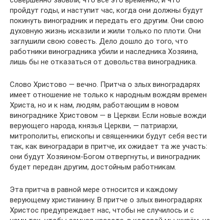
совершенно забыли, что всё это временно, и что
пройдут годы, и наступит час, когда они должны будут
покинуть виноградник и передать его другим. Они свою
духовную жизнь исказили и жили только по плоти. Они
заглушили свою совесть. Дело дошло до того, что
работники виноградника убили и наследника Хозяина,
лишь бы не отказаться от довольства виноградника.
Слово Христово — вечно. Притча о злых виноградарях
имеет отношение не только к народным вождям времен
Христа, но и к нам, людям, работающим в новом
винограднике Христовом — в Церкви. Если новые вожди
верующего народа, князья Церкви, — патриархи,
митрополиты, епископы и священники будут себя вести
так, как виноградари в притче, их ожидает та же участь:
они будут Хозяином-Богом отвергнуты, и виноградник
будет передан другим, достойным работникам.
Эта притча в равной мере относится и каждому
верующему христианину. В притче о злых виноградарях
Христос предупреждает нас, чтобы не случилось и с