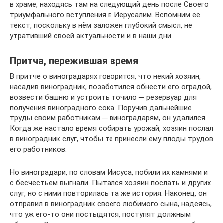
в храме, находясь там на следующий день после Своего
триумфального вступления в Иерусалим. Вспомним её
текст, поскольку в нём заложен глубокий смысл, не
утративший своей актуальности и в наши дни.
Притча, пережившая время
В притче о виноградарях говорится, что некий хозяин,
насадив виноградник, позаботился обнести его оградой,
возвести башню и устроить точило ─ резервуар для
получения виноградного сока. Поручив дальнейшие
труды своим работникам ─ виноградарям, он удалился.
Когда же настало время собирать урожай, хозяин послал
в виноградник слуг, чтобы те принесли ему плоды трудов
его работников.
Но виноградари, по словам Иисуса, побили их камнями и
с бесчестьем выгнали. Пытался хозяин послать и других
слуг, но с ними повторилась та же история. Наконец, он
отправил в виноградник своего любимого сына, надеясь,
что уж его-то они постыдятся, поступят должным