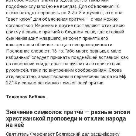
которое может значить здесь: вот, в таких или
подобных случаях (но не всегда). Для объяснения 16
стиха находят параллель во 2 Ин. 8 и думают, что она
“дает ключ” для объяснения притчи, — с чем можно
согласиться. Иероним и другие поставляют стих и всю
притчу в связь с притчей о блудном сыне, где старший
сын ненавидит младшего, не хочет принять его
кающегося и обвиняет отца в несправедливости.
Последние слова ст. 16-го: “ибо много званых, а мало
избранных” следует признать позднейшей вставкой, как
на основании свидетельства лучших и авторитетных
рукописей, так и по внутренним соображениям. Слова
эти, вероятно, заимствованы и перенесены сюда из Мф.
22:14 и сильно затемняют смысл всей притчи.
Толковая Библия.
Значение символов притчи — разные эпохи
христианской проповеди и отклик народа
на неё
Святитель Феофилакт Болгарский дал расшифровку