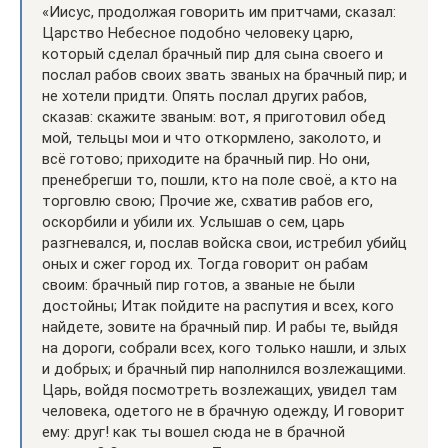
«Иисус, продолжая говорить им притчами, сказал:
Царство Небесное подобно человеку царю,
который сделал брачный пир для сына своего и
послал рабов своих звать званых на брачный пир; и
не хотели придти. Опять послал других рабов,
сказав: скажите званым: вот, я приготовил обед
мой, тельцы мои и что откормлено, заколото, и
всё готово; приходите на брачный пир. Но они,
пренебрегши то, пошли, кто на поле своё, а кто на
торговлю свою; Прочие же, схватив рабов его,
оскорбили и убили их. Услышав о сем, царь
разгневался, и, послав войска свои, истребил убийц
оных и сжег город их. Тогда говорит он рабам
своим: брачный пир готов, а званые не были
достойны; Итак пойдите на распутия и всех, кого
найдете, зовите на брачный пир. И рабы те, выйдя
на дороги, собрали всех, кого только нашли, и злых
и добрых; и брачный пир наполнился возлежащими.
Царь, войдя посмотреть возлежащих, увидел там
человека, одетого не в брачную одежду, И говорит
ему: друг! как ты вошел сюда не в брачной