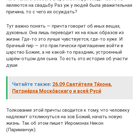
являются на свадьбу. Раз уж у людей была уважительная
причина, то с чего их осуждать?
Тут важно понять — причта говорит об иных вещах,
духовных. Она лишь переводит их на язык образов из
жизни. Где-то это лучше чувствуется, где-то хуже. И
брачный пир — это практически приглашение войти в
царство Божие, а не какой-то праздник, устроенный
царём-отцом для сына. То есть это история об участи
души.
Читайте также:
26.09 Святи́теля Ти́хона,
Патриа́рха Моско́вскаго и всея́ Руси́
Толкование этой причты сводится к тому, что человеку
надлежит откликнуться на зов Божий, начать новую
жизнь. Так об этом пишет Иеромонах Никон
(Париманчук):