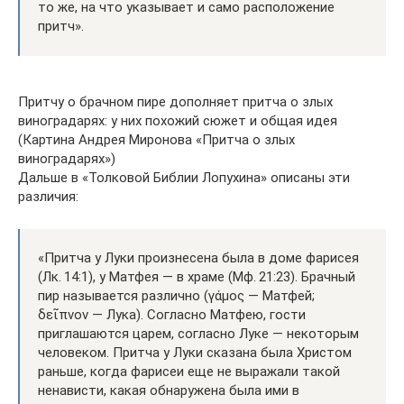
то же, на что указывает и само расположение
притч».
Притчу о брачном пире дополняет притча о злых
виноградарях: у них похожий сюжет и общая идея
(Картина Андрея Миронова «Притча о злых
виноградарях»)
Дальше в «Толковой Библии Лопухина» описаны эти
различия:
«Притча у Луки произнесена была в доме фарисея
(Лк. 14:1), у Матфея — в храме (Мф. 21:23). Брачный
пир называется различно (γάμος — Матфей;
δεῖπνον — Лука). Согласно Матфею, гости
приглашаются царем, согласно Луке — некоторым
человеком. Притча у Луки сказана была Христом
раньше, когда фарисеи еще не выражали такой
ненависти, какая обнаружена была ими в