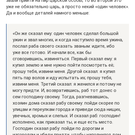
звали прийти на пир царской особы, то во второй это
уже не обязательно царь, а просто некий «один человек».
Да и вообще деталей намного меньше:
«Он же сказал ему: один человек сделал большой
ужин и звал многих, и когда наступило время ужина,
послал раба своего сказать званым: идите, ибо
уже все готово. И начали все, как бы
сговорившись, извиняться. Первый сказал ему: я
купил землю и мне нужно пойти посмотреть её;
прошу тебя, извини меня. Другой сказал: я купил
пять пар волов и иду испытать их; прошу тебя,
извини меня. Третий сказал: я женился и потому не
могу придти. И, возвратившись, раб тот донес о
сем господину своему. Тогда, разгневавшись,
хозяин дома сказал рабу своему: пойди скорее по
улицам и переулкам города и приведи сюда нищих,
увечных, хромых и слепых. И сказал раб: господин!
исполнено, как приказал ты, и еще есть место.
Господин сказал рабу: пойди по дорогам и
изгородям и убеди придти, чтобы наполнился дом