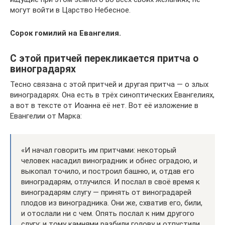
могут войти в Царство Небесное.
Сорок гомилий на Евангелия.
С этой притчей перекликается притча о
виноградарях
Тесно связана с этой притчей и другая притча — о злых
виноградарях. Она есть в трёх синоптических Евангелиях,
а вот в тексте от Иоанна её нет. Вот её изложение в
Евангелии от Марка:
«И начал говорить им притчами: некоторый
человек насадил виноградник и обнес оградою, и
выкопал точило, и построил башню, и, отдав его
виноградарям, отлучился. И послал в своё время к
виноградарям слугу — принять от виноградарей
плодов из виноградника. Они же, схватив его, били,
и отослали ни с чем. Опять послал к ним другого
слугу; и тому камнями разбили голову и отпустили