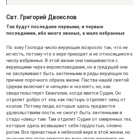
Свт. Григорий Двоеслов
Так будут последние первыми, и первые
последними, ибо много званых, а мало избранных
По зову Господа число верующих возросло так, что не
исчесть, потому что к вере приходят и не относящиеся к
числу избранных. В этой жизни они смешиваются с
верующими через вероисповедание, но в грядущей они
не заслуживают быть зачтенными в ряды верующих по
причине порочного образа жизни. Паства нашей святой
Церкви включает и «агнцев» и «козлят», но, как
свидетельствует Евангелие, когда явится Судия, Он
отделит добро от зла, как пастырь отделяет овец от
козлов. Потому люди, которые здесь предаются
удовольствиям плоти, не смогут быть зачтенными в
стадо «овец» там. Там отделит Судия от смиренных тех,
которые здесь возвышают себя гордостью, словно
рогом. Все причастные к небесной вере в этой жизни, но
ищущие при этом земного во всех своих желаниях, не