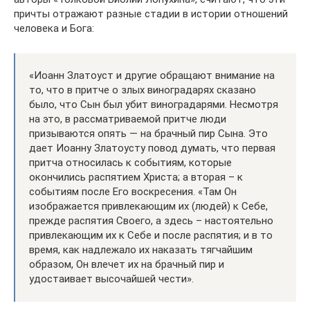
причты отражают разные стадии в истории отношений
человека и Бога:
«Иоанн Златоуст и другие обращают внимание на
то, что в притче о злых виноградарях сказано
было, что Сын был убит виноградарями. Несмотря
на это, в рассматриваемой притче люди
призываются опять — на брачный пир Сына. Это
дает Иоанну Златоусту повод думать, что первая
притча относилась к событиям, которые
окончились распятием Христа; а вторая – к
событиям после Его воскресения. «Там Он
изображается привлекающим их (людей) к Себе,
прежде распятия Своего, а здесь – настоятельно
привлекающим их к Себе и после распятия; и в то
время, как надлежало их наказать тягчайшим
образом, Он влечет их на брачный пир и
удостаивает высочайшей чести».