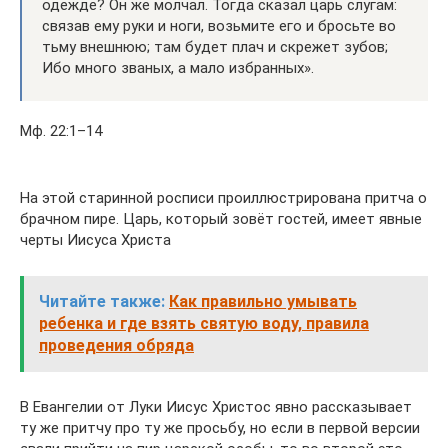
одежде? Он же молчал. Тогда сказал царь слугам:
связав ему руки и ноги, возьмите его и бросьте во
тьму внешнюю; там будет плач и скрежет зубов;
Ибо много званых, а мало избранных».
Мф. 22:1–14
На этой старинной росписи проиллюстрирована притча о
брачном пире. Царь, который зовёт гостей, имеет явные
черты Иисуса Христа
Читайте также:
Как правильно умывать
ребенка и где взять святую воду, правила
проведения обряда
В Евангелии от Луки Иисус Христос явно рассказывает
ту же притчу про ту же просьбу, но если в первой версии