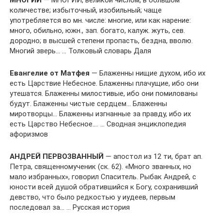
МНОГИЙ
— МНОГИЙ, великой числом, в большом
количестве; избыточный, изобильный; чаще
употребляется во мн. числе: многие, или как нарение:
много, обильно, южн., зап. богато, калуж. жуть, сев.
дородно; в высшей степени пропасть, бездна, вволю.
Многий зверь… … Толковый словарь Даля
Евангелие от Матфея
— Блаженны нищие духом, ибо их
есть Царствие Небесное. Блаженны плачущие, ибо они
утешатся. Блаженны милостивые, ибо они помилованы
будут. Блаженны чистые сердцем… Блаженны
миротворцы… Блаженны изгнанные за правду, ибо их
есть Царство Небесное.… … Сводная энциклопедия
афоризмов
АНДРЕЙ ПЕРВОЗВАННЫЙ
— апостол из 12 ти, брат ап.
Петра, священномученик (ск. 62). «Много званных, но
мало избранных», говорил Спаситель. Рыбак Андрей, с
юности всей душой обратившийся к Богу, сохранивший
девство, что было редкостью у иудеев, первым
последовал за… … Русская история