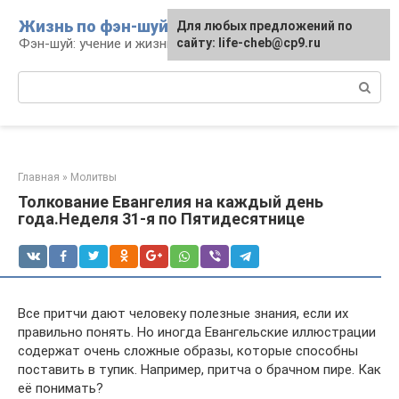
Перейти
Жизнь по фэн-шуй
Для любых предложений по
Для любых предложений по
к
Фэн-шуй: учение и жизнь
сайту: life-cheb@cp9.ru
сайту: life-cheb@cp9.ru
контенту
Поиск:
Главная
»
Молитвы
Толкование Евангелия на каждый день
года.Неделя 31-я по Пятидесятнице
Все притчи дают человеку полезные знания, если их
правильно понять. Но иногда Евангельские иллюстрации
содержат очень сложные образы, которые способны
поставить в тупик. Например, притча о брачном пире. Как
её понимать?