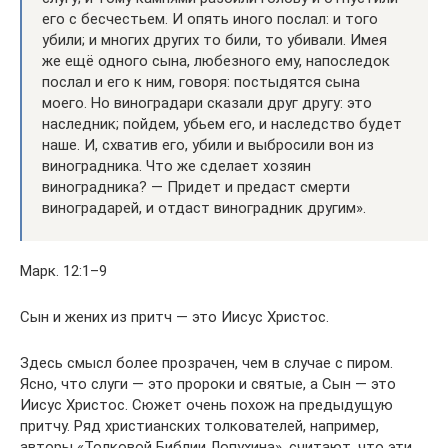
его с бесчестьем. И опять иного послал: и того
убили; и многих других то били, то убивали. Имея
же ещё одного сына, любезного ему, напоследок
послал и его к ним, говоря: постыдятся сына
моего. Но виноградари сказали друг другу: это
наследник; пойдем, убьем его, и наследство будет
наше. И, схватив его, убили и выбросили вон из
виноградника. Что же сделает хозяин
виноградника? — Придет и предаст смерти
виноградарей, и отдаст виноградник другим».
Марк. 12:1–9
Сын и жених из притч — это Иисус Христос.
Здесь смысл более прозрачен, чем в случае с пиром.
Ясно, что слуги — это пророки и святые, а Сын — это
Иисус Христос. Сюжет очень похож на предыдущую
притчу. Ряд христианских толкователей, например,
авторы «Толковой Библии Лопухина», считают, что эти