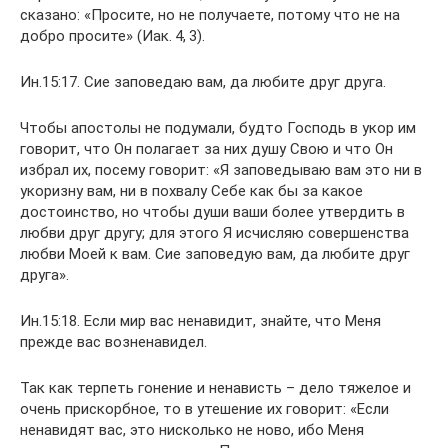
сказано: «Просите, но не получаете, потому что не на
добро просите» (Иак. 4, 3).
Ин.15:17. Сие заповедаю вам, да любите друг друга.
Чтобы апостолы не подумали, будто Господь в укор им
говорит, что Он полагает за них душу Свою и что Он
избрал их, посему говорит: «Я заповедываю вам это ни в
укоризну вам, ни в похвалу Себе как бы за какое
достоинство, но чтобы души ваши более утвердить в
любви друг другу; для этого Я исчисляю совершенства
любви Моей к вам. Сие заповедую вам, да любите друг
друга».
Ин.15:18. Если мир вас ненавидит, знайте, что Меня
прежде вас возненавидел.
Так как терпеть гонение и ненависть – дело тяжелое и
очень прискорбное, то в утешение их говорит: «Если
ненавидят вас, это нисколько не ново, ибо Меня