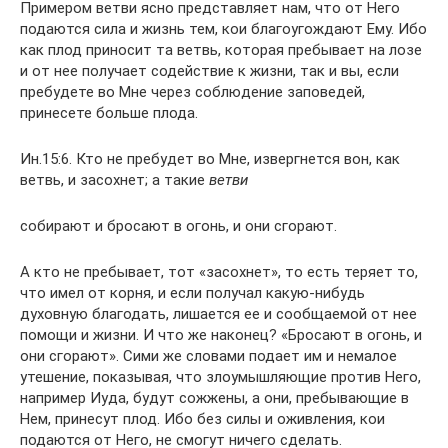
Примером ветви ясно представляет нам, что от Него
подаются сила и жизнь тем, кои благоугождают Ему. Ибо
как плод приносит та ветвь, которая пребывает на лозе
и от нее получает содействие к жизни, так и вы, если
пребудете во Мне через соблюдение заповедей,
принесете больше плода.
Ин.15:6. Кто не пребудет во Мне, извергнется вон, как
ветвь, и засохнет; а такие
ветви
собирают и бросают в огонь, и они сгорают.
А кто не пребывает, тот «засохнет», то есть теряет то,
что имел от корня, и если получал какую-нибудь
духовную благодать, лишается ее и сообщаемой от нее
помощи и жизни. И что же наконец? «Бросают в огонь, и
они сгорают». Сими же словами подает им и немалое
утешение, показывая, что злоумышляющие против Него,
например Иуда, будут сожжены, а они, пребывающие в
Нем, принесут плод. Ибо без силы и оживления, кои
подаются от Него, не смогут ничего сделать.