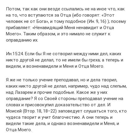
Потом, так как они везде ссылались не на иное что, как
на то, что вступаются за Отца (ибо говорят: «Этот
человек не от Бога», и тому подобное (Ин. 9, 16) ); посему
прибавляет: «Ненавидящий Меня ненавидит и Отца
Моего». Таким образом, и это нимало не служит к
оправданию их.
Ин.15:24. Если бы Я не сотворил между ними дел, каких
никто другой не делал, то не имели бы греха; а теперь и
видели, и возненавидели и Меня и Отца Моего.
Я же не только учение преподавал, но и дела творил,
каких никто другой не делал, например, чудо над слепым,
над Лазарем и прочие подобные. Какое же у них
оправдание? Я со Своей стороны преподавал учение на
словах и присовокупил доказательство от дел. И
Моисей (Втор. 18, 18–22) заповедует слушаться того, кто
чудеса творит и учит благочестию. А они теперь и
видели такие дела, и однако возненавидели и Меня, и
Отца Моего.