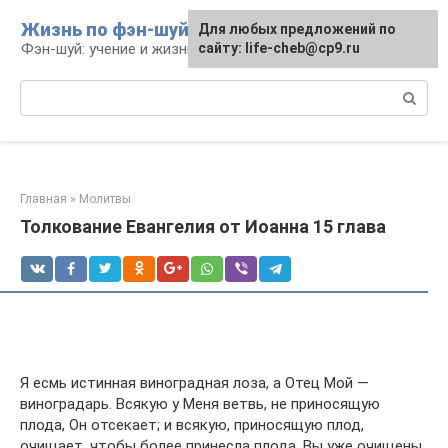
Перейти
Жизнь по фэн-шуй
Для любых предложений по
Для любых предложений по
к
Фэн-шуй: учение и жизнь
сайту: life-cheb@cp9.ru
сайту: life-cheb@cp9.ru
контенту
Поиск:
Главная
»
Молитвы
Толкование Евангелия от Иоанна 15 глава
Я есмь истинная виноградная лоза, а Отец Мой —
виноградарь. Всякую у Меня ветвь, не приносящую
плода, Он отсекает; и всякую, приносящую плод,
очищает, чтобы более принесла плода. Вы уже очищены