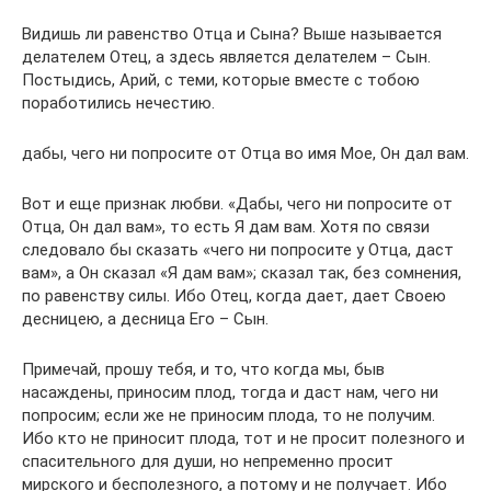
Видишь ли равенство Отца и Сына? Выше называется
делателем Отец, а здесь является делателем – Сын.
Постыдись, Арий, с теми, которые вместе с тобою
поработились нечестию.
дабы, чего ни попросите от Отца во имя Мое, Он дал вам.
Вот и еще признак любви. «Дабы, чего ни попросите от
Отца, Он дал вам», то есть Я дам вам. Хотя по связи
следовало бы сказать «чего ни попросите у Отца, даст
вам», а Он сказал «Я дам вам»; сказал так, без сомнения,
по равенству силы. Ибо Отец, когда дает, дает Своею
десницею, а десница Его – Сын.
Примечай, прошу тебя, и то, что когда мы, быв
насаждены, приносим плод, тогда и даст нам, чего ни
попросим; если же не приносим плода, то не получим.
Ибо кто не приносит плода, тот и не просит полезного и
спасительного для души, но непременно просит
мирского и бесполезного, а потому и не получает. Ибо