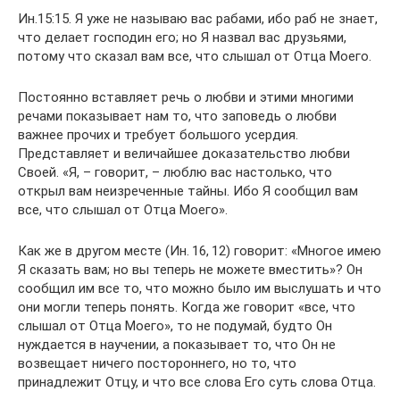
Ин.15:15. Я уже не называю вас рабами, ибо раб не знает,
что делает господин его; но Я назвал вас друзьями,
потому что сказал вам все, что слышал от Отца Моего.
Постоянно вставляет речь о любви и этими многими
речами показывает нам то, что заповедь о любви
важнее прочих и требует большого усердия.
Представляет и величайшее доказательство любви
Своей. «Я, – говорит, – люблю вас настолько, что
открыл вам неизреченные тайны. Ибо Я сообщил вам
все, что слышал от Отца Моего».
Как же в другом месте (Ин. 16, 12) говорит: «Многое имею
Я сказать вам; но вы теперь не можете вместить»? Он
сообщил им все то, что можно было им выслушать и что
они могли теперь понять. Когда же говорит «все, что
слышал от Отца Моего», то не подумай, будто Он
нуждается в научении, а показывает то, что Он не
возвещает ничего постороннего, но то, что
принадлежит Отцу, и что все слова Его суть слова Отца.