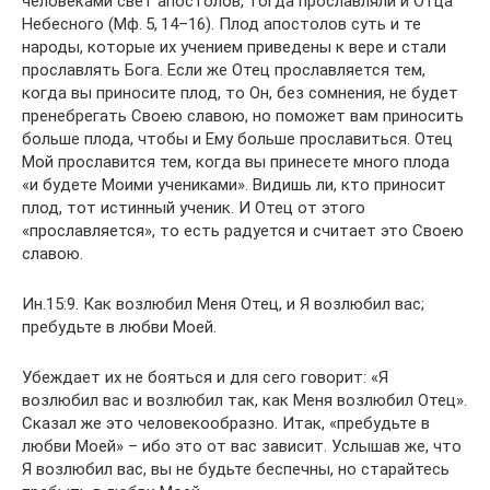
человеками свет апостолов, тогда прославляли и Отца
Небесного (Мф. 5, 14–16). Плод апостолов суть и те
народы, которые их учением приведены к вере и стали
прославлять Бога. Если же Отец прославляется тем,
когда вы приносите плод, то Он, без сомнения, не будет
пренебрегать Своею славою, но поможет вам приносить
больше плода, чтобы и Ему больше прославиться. Отец
Мой прославится тем, когда вы принесете много плода
«и будете Моими учениками». Видишь ли, кто приносит
плод, тот истинный ученик. И Отец от этого
«прославляется», то есть радуется и считает это Своею
славою.
Ин.15:9. Как возлюбил Меня Отец, и Я возлюбил вас;
пребудьте в любви Моей.
Убеждает их не бояться и для сего говорит: «Я
возлюбил вас и возлюбил так, как Меня возлюбил Отец».
Сказал же это человекообразно. Итак, «пребудьте в
любви Моей» – ибо это от вас зависит. Услышав же, что
Я возлюбил вас, вы не будьте беспечны, но старайтесь