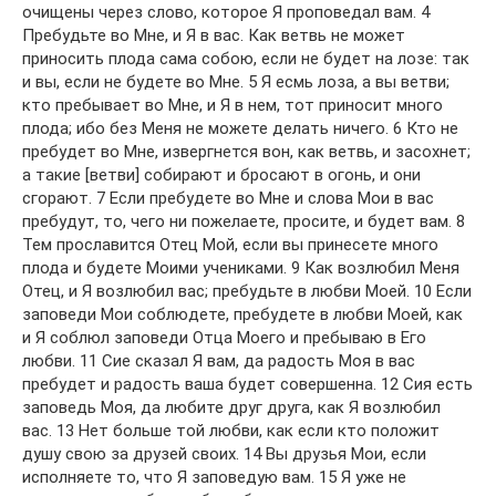
очищены через слово, которое Я проповедал вам. 4
Пребудьте во Мне, и Я в вас. Как ветвь не может
приносить плода сама собою, если не будет на лозе: так
и вы, если не будете во Мне. 5 Я есмь лоза, а вы ветви;
кто пребывает во Мне, и Я в нем, тот приносит много
плода; ибо без Меня не можете делать ничего. 6 Кто не
пребудет во Мне, извергнется вон, как ветвь, и засохнет;
а такие [ветви] собирают и бросают в огонь, и они
сгорают. 7 Если пребудете во Мне и слова Мои в вас
пребудут, то, чего ни пожелаете, просите, и будет вам. 8
Тем прославится Отец Мой, если вы принесете много
плода и будете Моими учениками. 9 Как возлюбил Меня
Отец, и Я возлюбил вас; пребудьте в любви Моей. 10 Если
заповеди Мои соблюдете, пребудете в любви Моей, как
и Я соблюл заповеди Отца Моего и пребываю в Его
любви. 11 Сие сказал Я вам, да радость Моя в вас
пребудет и радость ваша будет совершенна. 12 Сия есть
заповедь Моя, да любите друг друга, как Я возлюбил
вас. 13 Нет больше той любви, как если кто положит
душу свою за друзей своих. 14 Вы друзья Мои, если
исполняете то, что Я заповедую вам. 15 Я уже не