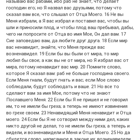
называю вас рабами, ибо раб не знает, что делает
господин его; но Я назвал вас друзьями, потому что
сказал вам все, что слышал от Отца Моего. 16 Не вы
Меня избрали, а Я вас избрал и поставил вас, чтобы вы
шли и приносили плод, и чтобы плод ваш пребывал, дабы,
чего ни попросите от Отца во имя Мое, Он дал вам. 17
Сие заповедаю вам, да любите друг друга. 18 Если мир
вас ненавидит, знайте, что Меня прежде вас
возненавидел. 19 Если бы вы были от мира, то мир
любил бы свое; а как вы не от мира, но Я избрал вас от
мира, потому ненавидит вас мир. 20 Помните слово,
которое Я сказал вам: раб не больше господина своего.
Если Меня гнали, будут гнать и вас; если Мое слово
соблюдали, будут соблюдать и ваше. 21 Но все то
сделают вам за имя Мое, потому что не знают
Пославшего Меня. 22 Если бы Я не пришел и не говорил
им, то не имели бы греха; а теперь не имеют извинения
во грехе своем. 23 Ненавидящий Меня ненавидит и Отца
моего. 24 Если бы Я не сотворил между ними дел, каких
никто другой не делал, то не имели бы греха; а теперь и
видели, и возненавидели и Меня и Отца Моего. 25 Но да
сбудется слово, написанное в законе их: возненавидели