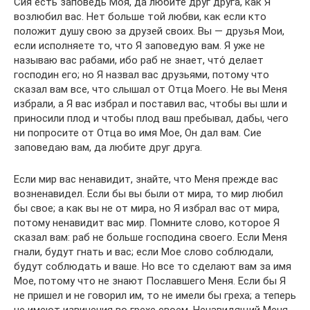
Сия есть заповедь Моя, да любите друг друга, как Я
возлюбил вас. Нет больше той любви, как если кто
положит душу свою за друзей своих. Вы — друзья Мои,
если исполняете то, что Я заповедую вам. Я уже не
называю вас рабами, ибо раб не знает, что́ делает
господин его; но Я назвал вас друзьями, потому что
сказал вам все, что слышал от Отца Моего. Не вы Меня
избрали, а Я вас избрал и поставил вас, чтобы вы шли и
приносили плод и чтобы плод ваш пребывал, дабы, чего
ни попросите от Отца во имя Мое, Он дал вам. Сие
заповедаю вам, да любите друг друга.
Если мир вас ненавидит, знайте, что Меня прежде вас
возненавидел. Если бы вы были от мира, то мир любил
бы свое; а как вы не от мира, но Я избрал вас от мира,
потому ненавидит вас мир. Помните слово, которое Я
сказал вам: раб не больше господина своего. Если Меня
гнали, будут гнать и вас; если Мое слово соблюдали,
будут соблюдать и ваше. Но все то сделают вам за имя
Мое, потому что не знают Пославшего Меня. Если бы Я
не пришел и не говорил им, то не имели бы греха; а теперь