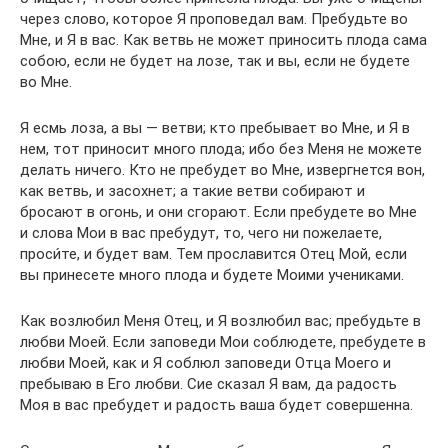
через слово, которое Я проповедал вам. Пребудьте во
Мне, и Я в вас. Как ветвь не может приносить плода сама
собою, если не будет на лозе, так и вы, если не будете
во Мне.
Я есмь лоза, а вы — ветви; кто пребывает во Мне, и Я в
нем, тот приносит много плода; ибо без Меня не можете
делать ничего. Кто не пребудет во Мне, извергнется вон,
как ветвь, и засохнет; а такие ветви собирают и
бросают в огонь, и они сгорают. Если пребудете во Мне
и слова Мои в вас пребудут, то, чего ни пожелаете,
проси́те, и будет вам. Тем прославится Отец Мой, если
вы принесете много плода и будете Моими учениками.
Как возлюбил Меня Отец, и Я возлюбил вас; пребудьте в
любви Моей. Если заповеди Мои соблюдете, пребудете в
любви Моей, как и Я соблюл заповеди Отца Моего и
пребываю в Его любви. Сие сказал Я вам, да радость
Моя в вас пребудет и радость ваша будет совершенна.