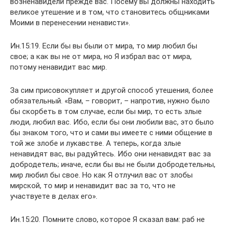
возненавидели прежде вас. Посему вы должны находить
великое утешение и в том, что становитесь общниками
Моими в перенесении ненависти».
Ин.15:19. Если бы вы были от мира, то мир любил бы
свое; а как вы не от мира, но Я избрал вас от мира,
потому ненавидит вас мир.
За сим присовокупляет и другой способ утешения, более
обязательный. «Вам, – говорит, – напротив, нужно было
бы скорбеть в том случае, если бы мир, то есть злые
люди, любил вас. Ибо, если бы они любили вас, это было
бы знаком того, что и сами вы имеете с ними общение в
той же злобе и лукавстве. А теперь, когда злые
ненавидят вас, вы радуйтесь. Ибо они ненавидят вас за
добродетель; иначе, если бы вы не были добродетельны,
мир любил бы свое. Но как Я отлучил вас от злобы
мирской, то мир и ненавидит вас за то, что не
участвуете в делах его».
Ин.15:20. Помните слово, которое Я сказал вам: раб не