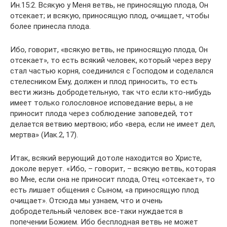
Ин.15:2. Всякую у Меня ветвь, не приносящую плода, Он
отсекает; и всякую, приносящую плод, очищает, чтобы
более принесла плода.
Ибо, говорит, «всякую ветвь, не приносящую плода, Он
отсекает», то есть всякий человек, который через веру
стал частью корня, соединился с Господом и соделался
стелесником Ему, должен и плод приносить, то есть
вести жизнь добродетельную, так что если кто-нибудь
имеет только голословное исповедание веры, а не
приносит плода через соблюдение заповедей, тот
делается ветвию мертвою; ибо «вера, если не имеет дел,
мертва» (Иак.2, 17).
Итак, всякий верующий дотоле находится во Христе,
доколе верует. «Ибо, – говорит, – всякую ветвь, которая
во Мне, если она не приносит плода, Отец «отсекает», то
есть лишает общения с Сыном, «а приносящую плод
очищает». Отсюда мы узнаем, что и очень
добродетельный человек все-таки нуждается в
попечении Божием. Ибо бесплодная ветвь не может