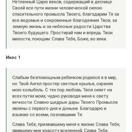
Нетленный Царю веков, содержащий в деснице
Своей все пути жизни человеческой силою
спасительного промысла Твоего, благодарим Тя за
все ведомые и сокровенные благодеяния Твоя, за
земную жизнь и за небесные радости Царства
Твоего будущего. Простирай нам и впредь Твои
милости, поющим: Слава Тебе, Боже, во веки.
Икос 1
Слабым безпомощным ребенком родился я в мир,
но Твой Ангел простер светлые крылья, охраняя
мою колыбель. С тех пор любовь Твоя сияет на
всех путях моих, чудно руководя меня к свету
вечности. Славно щедрые дары Твоего Промысла
явлены с первого дня и доныне. Благодарю и
взываю со всеми, познавшими Тя:
Слава Тебе, призвавшему меня к жизни; Слава Тебе,
явившему мне красоту вселенной; Слава Тебе,