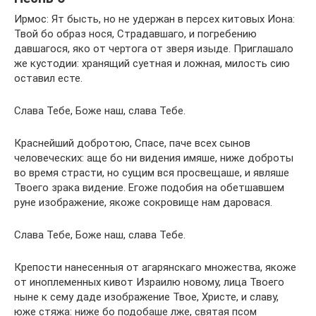
Ирмос: Ят бысть, но не удержан в персех китовых Иона:
Твой бо образ нося, Страдавшаго, и погребению
давшагося, яко от чертога от зверя изыде. Приглашало
же кустодии: хранящий суетная и ложная, милость сию
оставил есте.
Слава Тебе, Боже наш, слава Тебе.
Краснейший добротою, Спасе, паче всех сынов
человеческих: аще бо ни видения имяше, ниже доброты
во время страсти, но сущим вся просвещаше, и являше
Твоего зрака видение. Егоже подобия на обетшавшем
руне изображение, якоже сокровище нам даровася.
Слава Тебе, Боже наш, слава Тебе.
Крепости нанесенныя от агарянскаго множества, якоже
от иноплеменных кивот Израилю новому, лица Твоего
ныне к сему даде изображение Твое, Христе, и славу,
юже стяжа: ниже бо подобаше лже, святая псом