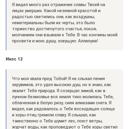
Я видел много раз отражение славы Твоей на
лицах умерших. Какой неземной красотой и
радостью светились они, как воздушны,
нематериальны были их черты, это было
торжество достигнутого счастья, покоя;
молчанием они взывали к Тебе. В час кончины моей
просвети и мою душу, зовущую: Аллилуиа!
Икос 12
Что моя хвала пред Тобой! Я не слыхал пения
херувимов, это удел высоких душ, но я знаю, как
хвалит Тебя природа. Я созерцал зимой, как в
лунном безмолвье вся земля тихо молилась Тебе,
облаченная в белую ризу, сияя алмазами снега. Я
видел, как радовалось о Тебе восходящее солнце
и хоры птиц гремели славу. Я слышал, как
таинственно о Тебе шумит лес, поют ветры,
журчат воды, как проповедуют о Тебе хоры светил