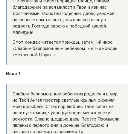
О Всеблагая и Животворящая Троице, приими
благодарение за вся милости Твоя и яви нас
достойными Твоих благодеяний, дабы, умножив
вверенные нам таланты, мы вошли в вечную
радость Господа своего с победной хвалой:
Аллилуиа!
Этот кондак читается трижды, затем 1-й икос:
«Слабым безпомощным ребенком…» и 1-й кондак:
«Нетленный Царю…»
Икос 1
Слабым безпомощным ребенком родился я в мир,
но Твой Ангел простер светлые крылья, охраняя
мою колыбель. С тех пор любовь Твоя сияет на
всех путях моих, чудно руководя меня к свету
вечности. Славно щедрые дары Твоего Промысла
явлены с первого дня и доныне. Благодарю и
взываю со всеми, познавшими Тя: