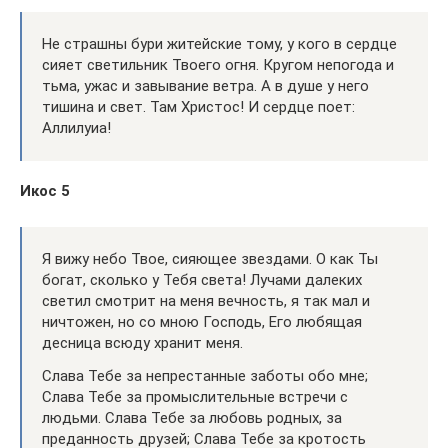
Не страшны бури житейские тому, у кого в сердце
сияет светильник Твоего огня. Кругом непогода и
тьма, ужас и завывание ветра. А в душе у него
тишина и свет. Там Христос! И сердце поет:
Аллилуиа!
Икос 5
Я вижу небо Твое, сияющее звездами. О как Ты
богат, сколько у Тебя света! Лучами далеких
светил смотрит на меня вечность, я так мал и
ничтожен, но со мною Господь, Его любящая
десница всюду хранит меня.
Слава Тебе за непрестанные заботы обо мне;
Слава Тебе за промыслительные встречи с
людьми. Слава Тебе за любовь родных, за
преданность друзей; Слава Тебе за кротость