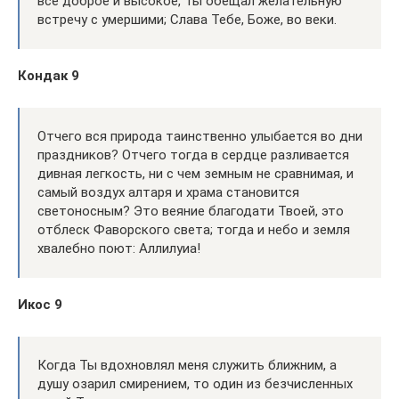
все доброе и высокое, Ты обещал желательную
встречу с умершими; Слава Тебе, Боже, во веки.
Кондак 9
Отчего вся природа таинственно улыбается во дни
праздников? Отчего тогда в сердце разливается
дивная легкость, ни с чем земным не сравнимая, и
самый воздух алтаря и храма становится
светоносным? Это веяние благодати Твоей, это
отблеск Фаворского света; тогда и небо и земля
хвалебно поют: Аллилуиа!
Икос 9
Когда Ты вдохновлял меня служить ближним, а
душу озарил смирением, то один из безчисленных