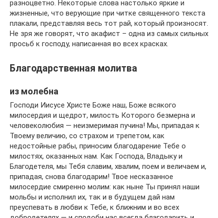
разноцветно. Некоторые слова настолько яркие и
жизненные, что верующие при читке священного текста
плакали, представляя весь тот рай, который произносят.
Не зря же говорят, что акафист – одна из самых сильных
просьб к господу, написанная во всех красках.
Благодарственная молитва
из молебна
Господи Иисусе Христе Боже наш, Боже всякого
милосердия и щедрот, милость Которого безмерна и
человеколюбия — неизмеримая пучина! Мы, припадая к
Твоему величию, со страхом и трепетом, как
недостойные рабы, приносим благодарение Тебе о
милостях, оказанных нам. Как Господа, Владыку и
Благодетеля, мы Тебя славим, хвалим, поем и величаем и,
припадая, снова благодарим! Твое несказанное
милосердие смиренно молим: как ныне Ты принял наши
мольбы и исполнил их, так и в будущем дай нам
преуспевать в любви к Тебе, к ближним и во всех
добродетелях — и сподоби нас всегда благодарить и