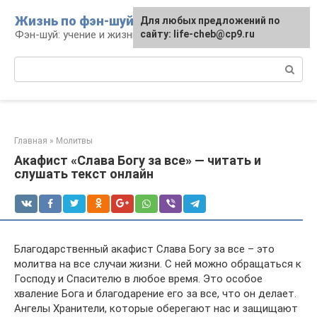
Перейти
Жизнь по фэн-шуй
Для любых предложений по
Для любых предложений по
к
Фэн-шуй: учение и жизнь
сайту: life-cheb@cp9.ru
сайту: life-cheb@cp9.ru
контенту
Поиск:
Главная
»
Молитвы
Акафист «Слава Богу за все» — читать и
слушать текст онлайн
Благодарственный акафист Слава Богу за все – это
молитва на все случаи жизни. С ней можно обращаться к
Господу и Спасителю в любое время. Это особое
хваление Бога и благодарение его за все, что он делает.
Ангелы Хранители, которые оберегают нас и защищают