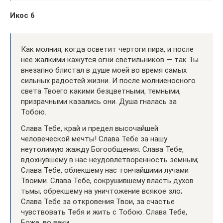
Икос 6
Как молния, когда осветит чертоги пира, и после
нее жалкими кажутся огни светильников — так Ты
внезапно блистал в душе моей во время самых
сильных радостей жизни. И после молниеносного
света Твоего какими безцветными, темными,
призрачными казались они. Душа гналась за
Тобою.
Слава Тебе, край и предел высочайшей
человеческой мечты! Слава Тебе за нашу
неутолимую жажду Богообщения. Слава Тебе,
вдохнувшему в нас неудовлетворенность земным;
Слава Тебе, облекшему нас тончайшими лучами
Твоими. Слава Тебе, сокрушившему власть духов
тьмы, обрекшему на уничтожение всякое зло;
Слава Тебе за откровения Твои, за счастье
чувствовать Тебя и жить с Тобою. Слава Тебе,
Боже, во веки.