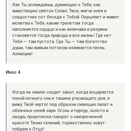
Как Ты услаждаешь думающих о Тебе, как
животворно святое Слово Твое, мягче елея и
сладостнее сот беседа с Тобой. Окрыляет и живит
молитва к Тебе; каким трепетом тогда
наполняется сердце и как величава и разумна
становится тогда природа и вся жизнь! Где нет
Тебя — там пустота. Где Ты — там богатство
души, там живым потоком изливается песнь:
Аллилуиа!
Икос 4
Когда на землю сходит закат, когда воцаряется
покой ночного сна и тишина угасающего дня, я
вижу Твой чертог под образом сияющих палат и
облачных сеней зари. Огонь и пурпур, золото и
лазурь пророчески говорят о неизреченной
красоте Твоих селений, торжественно зовут:
пойдем к Отцу!