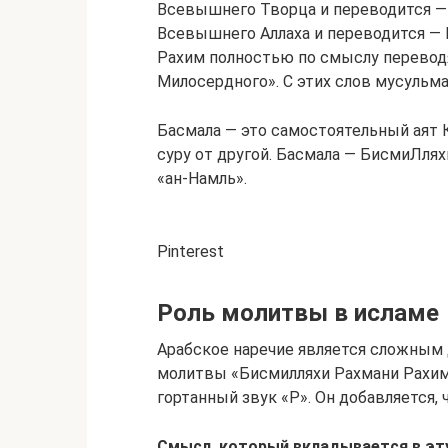
Всевышнего Творца и переводится —
Всевышнего Аллаха и переводится —
Рахим полностью по смыслу переводя
Милосердного». С этих слов мусульма
Басмала — это самостоятельный аят 
суру от другой. Басмала — БисмиЛлях
«ан-Намль».
Pinterest
Роль молитвы в исламе
Арабское наречие является сложным д
молитвы «Бисмилляхи Рахмани Рахим
гортанный звук «Р». Он добавляется, 
Смысл, который вкладывается в эту 