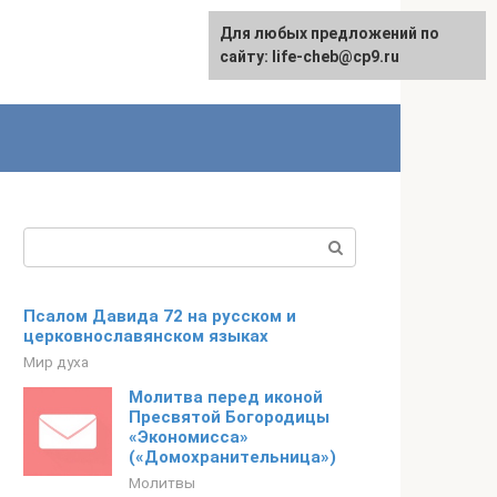
Для любых предложений по
Для любых предложений по
сайту: life-cheb@cp9.ru
сайту: life-cheb@cp9.ru
Поиск:
Псалом Давида 72 на русском и
церковнославянском языках
Мир духа
Молитва перед иконой
Пресвятой Богородицы
«Экономисса»
(«Домохранительница»)
Молитвы