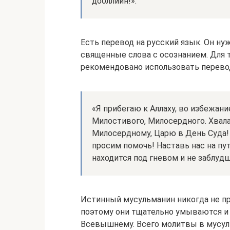
дооллиин!».
Есть перевод на русский язык. Он н
священные слова с осознанием. Для т
рекомендовано использовать перево
«Я прибегаю к Аллаху, во избежани
Милостивого, Милосердного. Хвала
Милосердному, Царю в День Суда!
просим помочь! Наставь нас на путь
находится под гневом и не заблудш
Истинный мусульманин никогда не при
поэтому они тщательно умываются и 
Всевышнему. Всего молитвы в мусуль