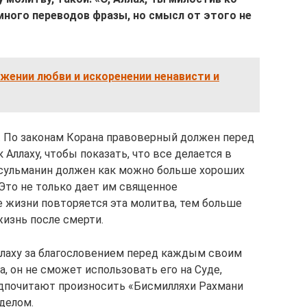
много переводов фразы, но смысл от этого не
жении любви и искоренении ненависти и
у. По законам Корана правоверный должен перед
ллаху, чтобы показать, что все делается в
усульманин должен как можно больше хороших
 Это не только дает им священное
е жизни повторяется эта молитва, тем больше
жизнь после смерти.
ллаху за благословением перед каждым своим
а, он не сможет использовать его на Суде,
дпочитают произносить «Бисмилляхи Рахмани
делом.