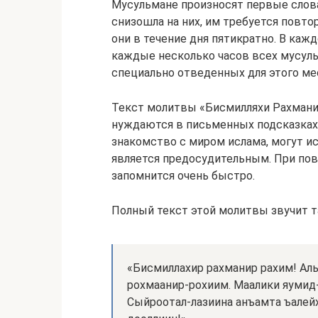
Мусульмане произносят первые слова 
снизошла на них, им требуется повт
они в течение дня пятикратно. В кажд
каждые несколько часов всех мусуль
специально отведенных для этого ме
Текст молитвы «Бисмилляхи Рахмани Р
нуждаются в письменных подсказках,
знакомство с миром ислама, могут ис
является предосудительным. При пов
запомнится очень быстро.
Полный текст этой молитвы звучит т
«Бисмиллахир рахманир рахим! Аль
рохмаанир-рохиим. Маалики яумид-
Сыйроотал-лазиина анъамта ъалейх