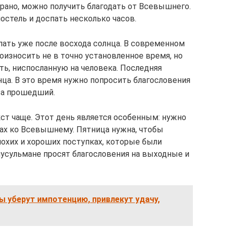
ь рано, можно получить благодать от Всевышнего.
остель и доспать несколько часов.
ать уже после восхода солнца. В современном
износить не в точно установленное время, но
ать, ниспосланную на человека. Последняя
нца. В это время нужно попросить благословения
за прошедший.
ст чаще. Этот день является особенным: нужно
ах ко Всевышнему. Пятница нужна, чтобы
лохих и хороших поступках, которые были
мусульмане просят благословения на выходные и
 уберут импотенцию, привлекут удачу,