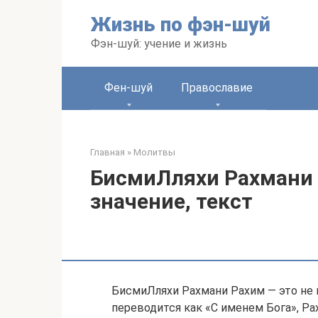
Перейти
Жизнь по фэн-шуй
к
контенту
Фэн-шуй: учение и жизнь
Фен-шуй
Православие
Главная
»
Молитвы
БисмиЛляхи Рахмани 
значение, текст
БисмиЛляхи Рахмани Рахим — это не 
переводится как «С именем Бога», Ра