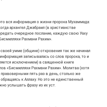
 это вся информация о жизни пророка Мухаммада:
 когда архангел Джабраил (в христианстве
передать очередное послание, каждую свою Уаху
«Бисмилляхи Рахмани Рахим».
 своей умме (общине) откровения так же начинал
к информация записывалась со слов пророка, то и
вляется исключением) в священной книге
лов «Бисмилляхи Рахмани Рахим». Молитва (хотя
 правоверными пять раз в день, столько же
 обращаясь к Аллаху. Но это не единственный
жно услышать фразу из их уст.