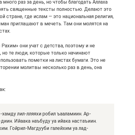
много раз за день, но чтобы благодать Аллаха
орять священные тексты полностью. Делают это
ой стране, где ислам — это национальная религия,
ман приглашают в мечеть. Там они молятся на
стах.
ахим» они учат с детства, поэтому и не
 но те люди, которые только начинают
пользовать пометки на листах бумаги. Это не
торении молитвы несколько раз в день, она
ак:
-хамду лил-лляяхи робил ъааламиин. Ар-
диин. Ийаака наъбуду уа ийака настаъиин.
им. Гойрил-Магдууби галейхим уа лад-