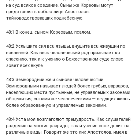
на суд всякое создание. Сыны же Кореовы могут
представлять собою лице Апостолов,
тайноводствовавших поднебесную.
48:1 В кoнeц, сыном Кореовым, псалом.
48:2 Услышите cия вcu языцы, внушите вcu живущии по
вселенней. Как весь человеческий род призывает ко
спасению, так и к учению о Божественном суде слово
зовет всех вкупе.
48:3 Земнороднии же и сынове человечестии.
Земнородными называет людей более грубых, варваров,
населяющих места пустынные, не управляемых законами
общежития, сынами же человеческими — ведущих жизнь
более образованную и управляемых законами.
48:4 Уста моя возглаголют премудрость. Как слушателей
разделил на многие разряды, так и учение свое делит на
различные виды. Говорит же это лик Апостолов, имея в