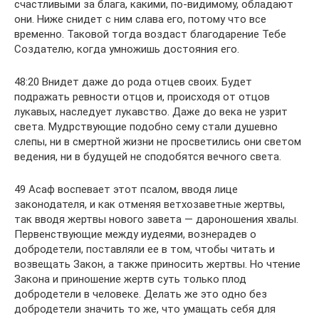
счастливыми за блага, какими, по-видимому, обладают
они. Ниже снидет с ним слава его, потому что все
временно. Таковой тогда воздаст благодарение Тебе
Создателю, когда умножишь достояния его.
48:20 Внидет даже до рода отцев своих. Будет
подражать ревности отцов и, происходя от отцов
лукавых, наследует лукавство. Даже до века не узрит
света. Мудрствующие подобно сему стали душевно
слепы, ни в смертной жизни не просветились они светом
ведения, ни в будущей не сподобятся вечного света.
49 Асаф воспевает этот псалом, вводя лице
законодателя, и как отменяя ветхозаветные жертвы,
так вводя жертвы нового завета — дароношения хвалы.
Первенствующие между иудеями, вознерадев о
добродетели, поставляли ее в том, чтобы читать и
возвещать Закон, а также приносить жертвы. Но чтение
Закона и приношение жертв суть только плод
добродетели в человеке. Делать же это одно без
добродетели значить то же, что умащать себя для