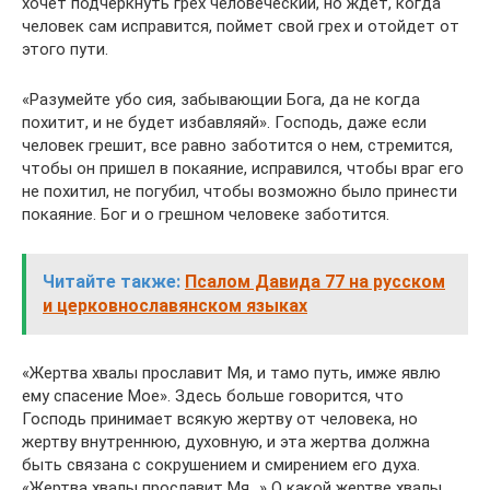
хочет подчеркнуть грех человеческий, но ждет, когда
человек сам исправится, поймет свой грех и отойдет от
этого пути.
«Разумейте убо сия, забывающии Бога, да не когда
похитит, и не будет избавляяй». Господь, даже если
человек грешит, все равно заботится о нем, стремится,
чтобы он пришел в покаяние, исправился, чтобы враг его
не похитил, не погубил, чтобы возможно было принести
покаяние. Бог и о грешном человеке заботится.
Читайте также:
Псалом Давида 77 на русском
и церковнославянском языках
«Жертва хвалы прославит Мя, и тамо путь, имже явлю
eму спасение Мое». Здесь больше говорится, что
Господь принимает всякую жертву от человека, но
жертву внутреннюю, духовную, и эта жертва должна
быть связана с сокрушением и смирением его духа.
«Жертва хвалы прославит Мя…» О какой жертве хвалы