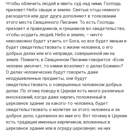
Чтобы обличить людей и явить суд над ними, Господь
призовет Небо свыше и землю. Святые отцы немного
расходятся или друг друга дополняют в толковании
этого места Священного Писания. То есть Господь
призовет и праведников, и грешников во свидетельство,
чтобы осудить людей, Небо и землю, – ничто
невозможно будет утаить от Бога, но все будет явным и
будет свидетельствовать о жизни человека, о его
добрых делах или его неправде, совершенной им на
земле. Помните, в Священном Писании говорится: «Если
человек умолчит, то камни возопиют о делах Божиих»?
О делах человеческих будут говорить даже
неодушевленные предметы, они будут
свидетельствовать о совершенных человеком добрых
делах. По этому поводу в Церкви есть много различных
иносказаний, когда даже кирпич, положенный в
церковное здание за какого-то человека, будет
свидетельствовать о молитве за этого человека и за
доброе дело, сделанное во имя его. Вот почему в Церкви
есть традиция именных кирпичиков, вложенных в
церковное здание или в ограду церковную: на них