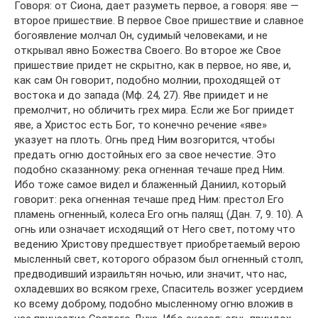
Говоря: от Сиона, дает разуметь первое, а говоря: яве —
второе пришествие. В первое Свое пришествие и славное
богоявление молчал Он, судимый человеками, и не
открывал явно Божества Своего. Во второе же Свое
пришествие придет не скрытно, как в первое, но яве, и,
как сам Он говорит, подобно молнии, проходящей от
востока и до запада (Мф. 24, 27). Яве приидет и не
премолчит, но обличить грех мира. Если же Бог приидет
яве, а Христос есть Бог, то конечно речение «яве»
указует на плоть. Огнь пред Ним возгорится, чтобы
предать огню достойных его за свое нечестие. Это
подобно сказанному: река огненная течаше пред Ним.
Ибо тоже самое видел и блаженный Даниил, который
говорит: река огненная течаше пред Ним: престол Его
пламень огненный, колеса Его огнь палящ (Дан. 7, 9. 10). А
огнь или означает исходящий от Него свет, потому что
ведению Христову предшествует приобретаемый верою
мысленный свет, которого образом был огненный столп,
предводивший израильтян ночью, или значит, что нас,
охладевших во всяком грехе, Спаситель возжег усердием
ко всему доброму, подобно мысленному огню вложив в