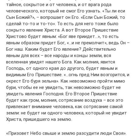
тайное, сокрытое и от человека, и от врага рода
человеческого, который не смог Его узнать. «Ты ли еси
Сын Божий?», – вопрошает он Его. «Если Сын Божий, то
сделай то-то и то-то». То есть для него тоже было
сокрыто явление Христа. А вот Второе Пришествие
Христово будет явным: «Бог яве приидет…», то есть
явным образом придет Бог, «…и не премолчит», ведь Он –
Бог наш. Каким будет Его явление? Действительно
явным для всех – все народы и концы земли, вся
вселенная увидят нашего Бога. Как молния, явится
Господь, от одного края до другого, будет явным и
видимым Его Пришествие. «…огнь пред Ним возгорится, и
окрест Его буря зельна». Как невозможно пройти мимо
бури, чтобы ее не увидеть, так невозможно будет не
увидеть явления Господня. Его Второе Пришествие
будет как гром, молния, сотрясание воздуха – все это
привлекает внимание человека, как сотрясание самой
земли: не будет ни одного человека, который не увидит
Христа, пришедшего на землю.
«Призовет Небо свыше и землю разсудити люди Своя».