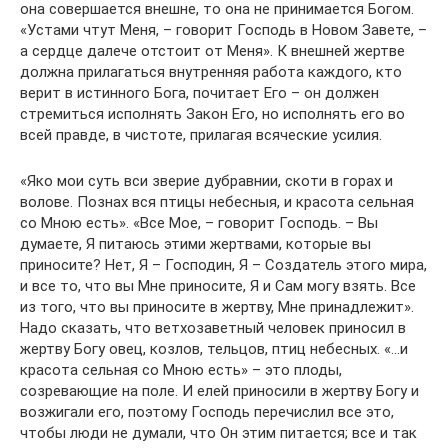
она совершается внешне, то она не принимается Богом.
«Устами чтут Меня, – говорит Господь в Новом Завете, –
а сердце далече отстоит от Меня». К внешней жертве
должна прилагаться внутренняя работа каждого, кто
верит в истинного Бога, почитает Его – он должен
стремиться исполнять Закон Его, но исполнять его во
всей правде, в чистоте, прилагая всяческие усилия.
«Яко мои суть вси зверие дубравнии, скоти в горах и
волове. Познах вся птицы небесныя, и красота сельная
со Мною есть». «Все Мое, – говорит Господь. – Вы
думаете, Я питаюсь этими жертвами, которые вы
приносите? Нет, Я – Господин, Я – Создатель этого мира,
и все то, что вы Мне приносите, Я и Сам могу взять. Все
из того, что вы приносите в жертву, Мне принадлежит».
Надо сказать, что ветхозаветный человек приносил в
жертву Богу овец, козлов, тельцов, птиц небесных. «…и
красота сельная со Мною есть» – это плоды,
созревающие на поле. И елей приносили в жертву Богу и
возжигали его, поэтому Господь перечислил все это,
чтобы люди не думали, что Он этим питается; все и так