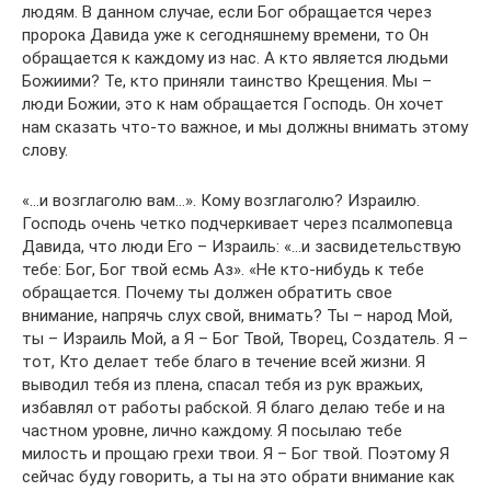
людям. В данном случае, если Бог обращается через
пророка Давида уже к сегодняшнему времени, то Он
обращается к каждому из нас. А кто является людьми
Божиими? Те, кто приняли таинство Крещения. Мы –
люди Божии, это к нам обращается Господь. Он хочет
нам сказать что-то важное, и мы должны внимать этому
слову.
«…и возглаголю вам…». Кому возглаголю? Израилю.
Господь очень четко подчеркивает через псалмопевца
Давида, что люди Его – Израиль: «…и засвидетельствую
тебе: Бог, Бог твой есмь Аз». «Не кто-нибудь к тебе
обращается. Почему ты должен обратить свое
внимание, напрячь слух свой, внимать? Ты – народ Мой,
ты – Израиль Мой, а Я – Бог Твой, Творец, Создатель. Я –
тот, Кто делает тебе благо в течение всей жизни. Я
выводил тебя из плена, спасал тебя из рук вражьих,
избавлял от работы рабской. Я благо делаю тебе и на
частном уровне, лично каждому. Я посылаю тебе
милость и прощаю грехи твои. Я – Бог твой. Поэтому Я
сейчас буду говорить, а ты на это обрати внимание как