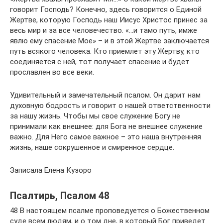
говорит Господь? Конечно, здесь говорится о Единой
Жертве, которую Господь наш Иисус Христос принес за
весь мир и за все человечество. «…и тамо путь, имже
явлю eму спасение Мое» – и в этой Жертве заключается
путь всякого человека. Кто приемлет эту Жертву, кто
соединяется с ней, тот получает спасение и будет
прославлен во все веки.
Удивительный и замечательный псалом. Он дарит нам
духовную бодрость и говорит о нашей ответственности
за нашу жизнь. Чтобы мы свое служение Богу не
принимали как внешнее: для Бога не внешнее служение
важно. Для Него самое важное – это наша внутренняя
жизнь, наше сокрушенное и смиренное сердце.
Записала Елена Кузоро
Псалтирь, Псалом 48
48 В настоящем псалме проповедуется о Божественном
суде всем людям, и о том дне, в который Бог приведет