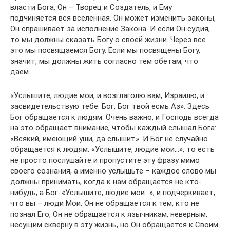
власти Бога, Он – Творец и Создатель, и Ему
подчиняется вся вселенная. Он может изменить законы,
Он спрашивает за исполнение Закона. И если Он судия,
то мы должны сказать Богу о своей жизни. Через все
это мы посвящаемся Богу. Если мы посвящены Богу,
значит, мы должны жить согласно тем обетам, что
даем.
«Услышите, людие мои, и возглаголю вам, Израилю, и
засвидетельствую тебе: Бог, Бог твой есмь Аз». Здесь
Бог обращается к людям. Очень важно, и Господь всегда
на это обращает внимание, чтобы каждый слышал Бога:
«Всякий, имеющий уши, да слышит». И Бог не случайно
обращается к людям: «Услышите, людие мои…», то есть
не просто послушайте и пропустите эту фразу мимо
своего сознания, а именно услышьте – каждое слово мы
должны принимать, когда к нам обращается не кто-
нибудь, а Бог. «Услышите, людие мои…», и подчеркивает,
что вы – люди Мои. Он не обращается к тем, кто не
познал Его, Он не обращается к язычникам, неверным,
несущим скверну в эту жизнь, но Он обращается к Своим