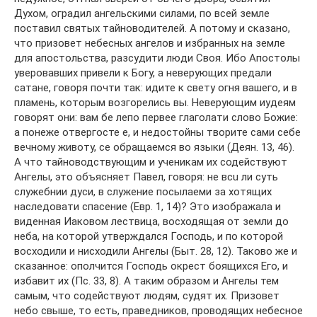
Духом, оградил ангельскими силами, по всей земле
поставил святых тайноводителей. А потому и сказано,
что призовет небесных ангелов и избранных на земле
для апостольства, разсудити люди Своя. Ибо Апостолы
уверовавших привели к Богу, а неверующих предали
сатане, говоря почти так: идите к свету огня вашего, и в
пламень, которым возгорелись вы. Неверующим иудеям
говорят они: вам бе лепо первее глаголати слово Божие:
а понеже отвергосте е, и недостойны творите сами себе
вечному животу, се обращаемся во языки (Деян. 13, 46).
А что тайноводствующим и ученикам их содействуют
Ангелы, это объясняет Павел, говоря: не вcu ли суть
служебнии дуси, в служение посылаеми за хотящих
наследовати спасение (Евр. 1, 14)? Это изображала и
виденная Иаковом лествица, восходящая от земли до
неба, на которой утверждался Господь, и по которой
восходили и нисходили Ангелы (Быт. 28, 12). Таково же и
сказанное: ополчится Господь окрест боящихся Его, и
избавит их (Пс. 33, 8). А таким образом и Ангелы тем
самым, что содействуют людям, судят их. Призовет
небо свыше, то есть, праведников, проводящих небесное