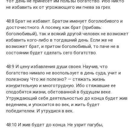
тот день не принесет им пользы богатство. Ибо никто
не избавить их от угрожающего им гнева за грех.
48:8 Брат не избавит. Братом именует боголюбивого и
досточестного. А посему, как брат (прибавь:
боголюбивый), так и всякий другой человек не возможет
избавить кого-либо в тогдашний день. Если же не
возможет брат, и притом боголюбивый, то паче не в
состоянии будет сделать сего богатство.
48:9 И цену избавления души своея. Научив, что
богатство нимало не воспользует в день суда, учит и
полезному. Что же полезно? — стяжать жизнь
изнурительную и многотрудную. Ибо стяжавшие ее
сподобятся жизни, обетованной в будущем веке.
Утруждающий себя деятельностью до конца будет жив
ведением, и упокоится во век, и жить будет
победителем. И утрудися в век.
48:10 И жив будет до конца. Не узрит пагубы,