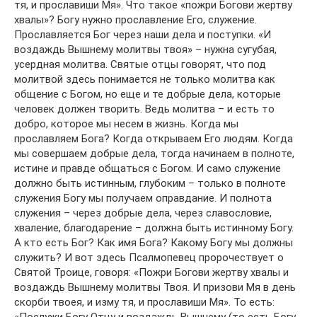
тя, и прославиши Мя». Что такое «пожри Богови жертву
хвалы»? Богу нужно прославление Его, служение.
Прославляется Бог через наши дела и поступки. «И
воздаждь Вышнему молитвы твоя» – нужна сугубая,
усердная молитва. Святые отцы говорят, что под
молитвой здесь понимается не только молитва как
общение с Богом, но еще и те добрые дела, которые
человек должен творить. Ведь молитва – и есть то
добро, которое мы несем в жизнь. Когда мы
прославляем Бога? Когда открываем Его людям. Когда
мы совершаем добрые дела, тогда начинаем в полноте,
истине и правде общаться с Богом. И само служение
должно быть истинным, глубоким – только в полноте
служения Богу мы получаем оправдание. И полнота
служения – через добрые дела, через славословие,
хваление, благодарение – должна быть истинному Богу.
А кто есть Бог? Как имя Бога? Какому Богу мы должны
служить? И вот здесь Псалмопевец пророчествует о
Святой Троице, говоря: «Пожри Богови жертву хвалы и
воздаждь Вышнему молитвы Твоя. И призови Мя в день
скорби твоея, и изму тя, и прославиши Мя». То есть: