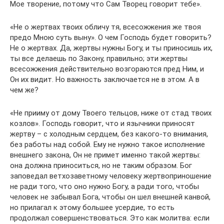
Мое творение, потому что Сам Творец говорит тебе».
«Не о жертвах твоих обличу тя, всесожжения же твоя
предо Мною суть выну». О чем Господь будет говорить?
Не о жертвах. Да, жертвы нужны Богу, и ты приносишь их,
ты все делаешь по Закону, правильно; эти жертвы
всесожжения действительно возгораются пред Ним, и
Он их видит. Но важность заключается не в этом. А в
чем же?
«Не прииму от дому Твоего тельцов, ниже от стад твоих
козлов». Господь говорит, что и язычники приносят
жертву – с холодным сердцем, без какого-то внимания,
без работы над собой. Ему не нужно такое исполнение
внешнего закона, Он не примет именно такой жертвы:
она должна приноситься, но не таким образом. Бог
заповедал ветхозаветному человеку жертвоприношение
не ради того, что оно нужно Богу, а ради того, чтобы
человек не забывал Бога, чтобы он шел внешней канвой,
но прилагал к этому большее усердие, то есть
продолжал совершенствоваться. Это как молитва: если