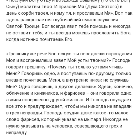
«Послужи Богу Отцу и воздаждь Вышнему (то есть Богу
Сыну) молитвы Твоя. И призови Мя (Духа Святого) в
день скорби твоея, и изму тя, и прославиши Мя». Вот так
здесь раскрывается глубочайший смысл служения
Святой Троице. Бог всегда явит тебе помощь и никогда
не оставит тебя, и ты всегда можешь прославлять Бога,
когда истинно почитаешь Его.
«Грешнику же рече Бог: вскую ты поведаеши оправдания
Моя и восприемлеши завет Мой усты твоими?» Господь
говорит грешнику: «Почему ты только устами чтишь
Меня? Говоришь одно, а поступаешь по-другому, только
внешне почитаешь Меня, а внутренне никак не служишь
Мне? Одно говоришь, а другое делаешь». Здесь, конечно,
обличение и книжников, и фарисеев – они говорили одно,
а жили совершенно другой жизнью. И Господь осуждает
все это и предупреждает, чтобы мы никогда не впадали
в грех неправды. Господь осудил даже какое-то малое
слово фарисея, который указал на мытаря. Никогда не
нужно указывать на человека, совершающего грех и
неправду.