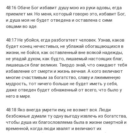
48:16 Обаче Бог избавит душу мою из руки адовы, егда
приемлет мя. Но меня, который говорю это, избавит Бог,
и душа моя не будет отведена и оставлена с сими
овцами во аде.
48:17 Не убойся, егда разбогатеет человек. Узнав, каков
будет конец нечестивых, не ублажай обогащающихся в
жизни, не бойся, как оставленный вне всякой надежды,
не упадай духом, как будто, лишаемый настоящих благ,
лишаешься благ великих. Твердо знай, что ожидают тебя
избавление от смерти и жизнь вечная. А кого величают
многие счастливым за богатство, славу и лжеименную
мудрость, тот ничего больше не будет иметь у себя,
даже отведен будет обнаженный от всего, что было у
него в мире.
48:18 Яко внегда умрети ему, нe возмет вся. Люди
безбожные думали ту одну выгоду извлечь из богатства,
чтобы душа их благословляема была в жизни смертной и
временной, когда люди хвалят и величают их