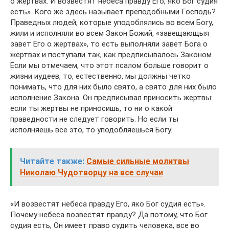
о жертвах. И возвестят небеса правду Его, яко Бог судия
есть». Кого же здесь называет преподобными Господь?
Праведных людей, которые уподоблялись во всем Богу,
жили и исполняли во всем Закон Божий, «завещающыя
завет Его о жертвах», то есть выполняли завет Бога о
жертвах и поступали так, как предписывалось Законом.
Если мы отмечаем, что этот псалом больше говорит о
жизни иудеев, то, естественно, мы должны четко
понимать, что для них было свято, а свято для них было
исполнение Закона. Он предписывал приносить жертвы:
если ты жертвы не приносишь, то ни о какой
праведности не следует говорить. Но если ты
исполняешь все это, то уподобляешься Богу.
Читайте также:
Самые сильные молитвы
Николаю Чудотворцу на все случаи
«И возвестят небеса правду Его, яко Бог судия есть».
Почему небеса возвестят правду? Да потому, что Бог
судия есть, Он имеет право судить человека, все во