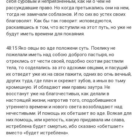
себя суровым и неприязненным, как ни о чем не
рассуждавшие право. Но когда претыкались они на нем,
тогда не замечали соблазнов. И по сих во устех своих
благоволят. Как бы так говорит: исповедуются,
раскаявшись в том, что вступили на этот путь, но уже не
будут иметь времени для покаяния.
48:15 Яко овцы во аде положени суть. Поелику не
пожелали иметь над собою доброго пастыря, но
отреклись от чести своей, подобно скотам растлили
тела, то соделались за это адскими овцами, и пасущий
их отведет уже их на свои пажити, одних во огнь вечный,
других туда, где плач и скрежет зубов, а иных во тьму
кромешную. И обладают ими npaвиu заутра. Не
восстанут уже на благочестивых, как делали в
настоящей жизни; напротив того, сподобившиеся
утреннего времени и нового света возобладают над
нечестивыми. И помощь их обетшает во аде. Всякая для
них помощь, или крепость, какую придавала им слава,
истреблена будет смертью, ибо сказано «обетшает»
вместо «будет истреблена».