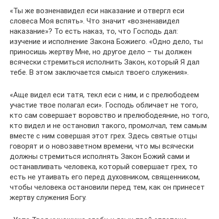
«Ты же возненавидел еси наказание и отвергл еси
словеса Моя вспять». Что значит «возненавидел
наказание»? То есть наказ, то, что Господь дал:
изучение и исполнение Закона Божиего. «Одно дело, ты
приносишь жертву Мне, но другое дело – ты должен
всячески стремиться исполнить Закон, который Я дал
тебе. В этом заключается смысл твоего служения».
«Аще видел еси татя, текл еси с ним, и с прелюбодеем
участие твое полагал еси». Господь обличает не того,
кто сам совершает воровство и прелюбодеяние, но того,
кто видел и не остановил такого, промолчал, тем самым
вместе с ним совершая этот грех. Здесь святые отцы
говорят и о новозаветном времени, что мы всячески
должны стремиться исполнять Закон Божий сами и
останавливать человека, который совершает грех, то
есть не утаивать его перед духовником, священником,
чтобы человека остановили перед тем, как он принесет
жертву служения Богу.