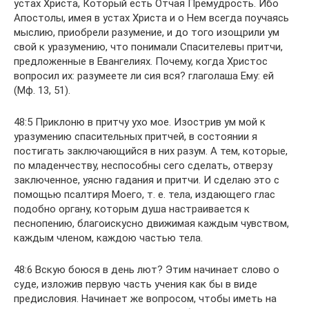
устах Христа, Который есть Отчая Премудрость. Ибо
Апостолы, имея в устах Христа и о Нем всегда поучаясь
мыслию, приобрели разумение, и до того изощрили ум
свой к уразумению, что понимали Спасителевы притчи,
предложенные в Евангелиях. Почему, когда Христос
вопросил их: разумеете ли сия вся? глаголаша Ему: ей
(Мф. 13, 51).
48:5 Приклоню в притчу ухо мое. Изострив ум мой к
уразумению спасительных притчей, в состоянии я
постигать заключающийся в них разум. А тем, которые,
по младенчеству, неспособны сего сделать, отверзу
заключенное, уясню гадания и притчи. И сделаю это с
помощью псалтиря Моего, т. е. тела, издающего глас
подобно органу, которым душа настраивается к
песнопению, благоискусно движимая каждым чувством,
каждым членом, каждою частью тела.
48:6 Вскую боюся в день лют? Этим начинает слово о
суде, изложив первую часть учения как бы в виде
предисловия. Начинает же вопросом, чтобы иметь на