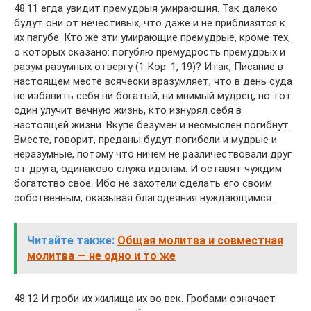
48:11 егда увидит премудрыя умирающия. Так далеко
будут они от нечестивых, что даже и не приблизятся к
их пагубе. Кто же эти умирающие премудрые, кроме тех,
о которых сказано: погублю премудрость премудрых и
разум разумных отвергу (1 Кор. 1, 19)? Итак, Писание в
настоящем месте всячески вразумляет, что в день суда
не избавить себя ни богатый, ни мнимый мудрец, но тот
один улучит вечную жизнь, кто изнурял себя в
настоящей жизни. Вкупе безумен и несмыслен погибнут.
Вместе, говорит, преданы будут погибели и мудрые и
неразумные, потому что ничем не различествовали друг
от друга, одинаково служа идолам. И оставят чуждим
богатство свое. Ибо не захотели сделать его своим
собственным, оказывая благодеяния нуждающимся.
Читайте также:
Общая молитва и совместная
молитва — не одно и то же
48:12 И гроби их жилища их во век. Гробами означает