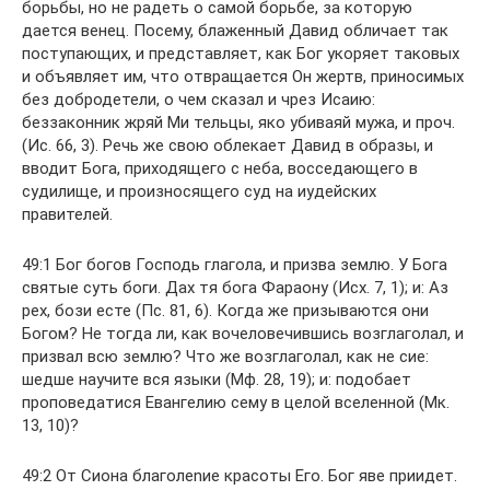
борьбы, но не радеть о самой борьбе, за которую
дается венец. Посему, блаженный Давид обличает так
поступающих, и представляет, как Бог укоряет таковых
и объявляет им, что отвращается Он жертв, приносимых
без добродетели, о чем сказал и чрез Исаию:
беззаконник жряй Ми тельцы, яко убиваяй мужа, и проч.
(Ис. 66, 3). Речь же свою облекает Давид в образы, и
вводит Бога, приходящего с неба, восседающего в
судилище, и произносящего суд на иудейских
правителей.
49:1 Бог богов Господь глагола, и призва землю. У Бога
святые суть боги. Дах тя бога Фараону (Исх. 7, 1); и: Аз
рех, бози есте (Пс. 81, 6). Когда же призываются они
Богом? Не тогда ли, как вочеловечившись возглаголал, и
призвал всю землю? Что же возглаголал, как не cиe:
шедше научите вся языки (Мф. 28, 19); и: подобает
проповедатися Евангелию сему в целой вселенной (Мк.
13, 10)?
49:2 От Сиона блaгoлеnиe красоты Его. Бог яве приидет.