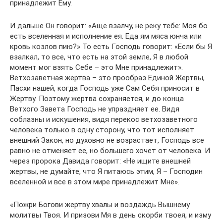
принадлежит Ему.
И дальше Он говорит: «Аще взалчу, не реку тебе: Моя бо
есть вселенная и исполнение ея. Еда ям мяса юнча или
кровь козлов пию?» То есть Господь говорит: «Если бы Я
взалкал, то все, что есть на этой земле, Я в любой
момент мог взять Себе – это Мне принадлежит».
Ветхозаветная жертва – это прообраз Единой Жертвы,
Пасхи нашей, когда Господь уже Сам Себя приносит в
Жертву. Поэтому жертва сохраняется, и до конца
Ветхого Завета Господь не упраздняет ее. Видя
соблазны и искушения, видя перекос ветхозаветного
человека только в одну сторону, что тот исполняет
внешний Закон, но духовно не возрастает, Господь все
равно не отменяет ее, но большего хочет от человека. И
через пророка Давида говорит: «Не ищите внешней
жертвы, не думайте, что Я питаюсь этим, Я – Господин
вселенной и все в этом мире принадлежит Мне».
«Пожри Богови жертву хвалы и воздаждь Вышнему
молитвы Твоя. И призови Мя в день скорби твоея, и изму