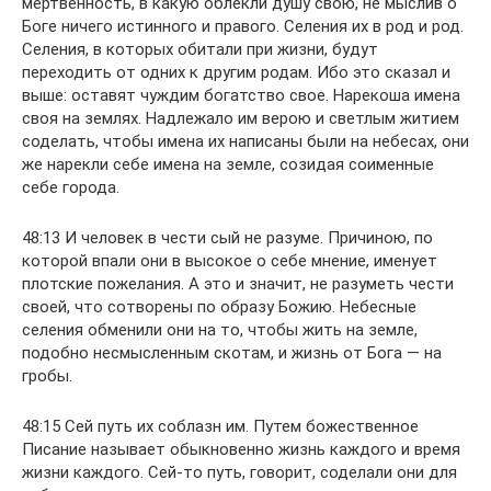
мертвенность, в какую облекли душу свою, не мыслив о
Боге ничего истинного и правого. Селения их в род и род.
Селения, в которых обитали при жизни, будут
переходить от одних к другим родам. Ибо это сказал и
выше: оставят чуждим богатство свое. Нарекоша имена
своя на землях. Надлежало им верою и светлым житием
соделать, чтобы имена их написаны были на небесах, они
же нарекли себе имена на земле, созидая соименные
себе города.
48:13 И человек в чести сый не разуме. Причиною, по
которой впали они в высокое о себе мнение, именует
плотские пожелания. А это и значит, не разуметь чести
своей, что сотворены по образу Божию. Небесные
селения обменили они на то, чтобы жить на земле,
подобно несмысленным скотам, и жизнь от Бога — на
гробы.
48:15 Сей путь их соблазн им. Путем божественное
Писание называет обыкновенно жизнь каждого и время
жизни каждого. Сей-то путь, говорит, соделали они для