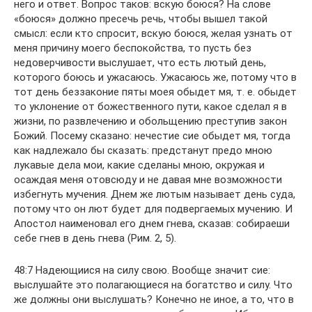
него и ответ. Вопрос таков: вскую боюся? На слове
«боюся» должно пресечь речь, чтобы вышел такой
смысл: если кто спросит, вскую боюся, желая узнать от
меня причину моего беспокойства, то пусть без
недоверчивости выслушает, что есть лютый день,
которого боюсь и ужасаюсь. Ужасаюсь же, потому что в
тот день беззаконие пяты моея обыдет мя, т. е. обыдет
то уклонение от божественного пути, какое сделал я в
жизни, по развлечению и обольщению преступив закон
Божий. Посему сказано: нечестие сие обыдет мя, тогда
как надлежало бы сказать: предстанут предо мною
лукавые дела мои, какие сделаны мною, окружая и
осаждая меня отовсюду и не давая мне возможности
избегнуть мучения. Днем же лютым называет день суда,
потому что он лют будет для подвергаемых мучению. И
Апостол наименовал его днем гнева, сказав: собираеши
себе гнев в день гнева (Рим. 2, 5).
48:7 Надеющиися на силу свою. Вообще значит cиe:
выслушайте это полагающиеся на богатство и силу. Что
же должны они выслушать? Конечно не иное, а то, что в