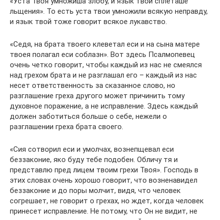
«Уста Твоя умножиша злобу, и язык твой сплеташе
льщения». То есть уста твои умножили всякую неправду,
и язык твой тоже говорит всякое лукавство.
«Седя, на брата твоего клеветал еси и на сына матере
твоея полагал еси соблазн». Вот здесь Псалмопевец
очень четко говорит, чтобы каждый из нас не смеялся
над грехом брата и не разглашал его – каждый из нас
несет ответственность за сказанное слово, но
разглашение греха другого может причинить тому
духовное поражение, а не исправление. Здесь каждый
должен заботиться больше о себе, нежели о
разглашении греха брата своего.
«Сия сотворил еси и умолчах, вознепщевал еси
беззаконие, яко буду тебе подобен. Обличу тя и
представлю пред лицем твоим грехи Твоя». Господь в
этих словах очень хорошо говорит, что возненавидел
беззаконие и до поры молчит, видя, что человек
согрешает, не говорит о грехах, но ждет, когда человек
принесет исправление. Не потому, что Он не видит, не