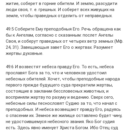
житие, соберет в горние обители. И землю, разсудити
люди своя, т. е. грешных. И соберет всех живущих на
земле, чтобы праведных отделить от неправедных.
49:5 Соберите Ему преподобныя Его. Речь обращена как
бы к Ангелам, согласно с сказанным: послет Ангелы
Своя, и соберут праведных от четырех ветр земных (Мф.
24, 31). Завещающыя завет Его о жертвах. Разумеет
жертвы духовные.
49:6 И возвестят небеса правду Его. То есть, небеса
прославят Бога за то, что и человеков удостоил
небесных обителей. Хочет, чтобы преподобные народа
первого прежде будущего суда прекратили жертвы,
состоящие в заклании бессловесных животных, и
восприняли жертву по разуму и ведению. Сверх сего,
небесные силы песнословят Судию за то, что начал с
преподобных. И небеса возвещают правду Его, радуясь
о спасении их. Земное же жилище оставлено будет чину,
не удостоившемуся небесного звания. Яко Бог судия
есть. Здесь явно именует Христа Богом. Ибо Отец суд