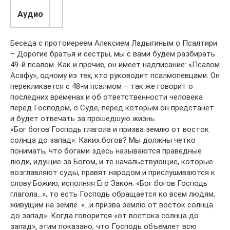
Аудио
Беседа с протоиереем Алексием Ладыгиным о Псалтири.
– Дорогие братья и сестры, мы с вами будем разбирать
49-й псалом. Как и прочие, он имеет надписание: «Псалом
Асафу», одному из тех, кто руководит псалмопевцами. Он
перекликается с 48-м псалмом – так же говорит о
последних временах и об ответственности человека
перед Господом, о Суде, перед которым он предстанет
и будет отвечать за прошедшую жизнь.
«Бог богов Господь глагола и призва землю от восток
солнца до запад». Каких богов? Мы должны четко
понимать, что богами здесь называются праведные
люди, идущие за Богом, и те начальствующие, которые
возглавляют суды, правят народом и прислушиваются к
слову Божию, исполняя Его Закон. «Бог богов Господь
глагола…», то есть Господь обращается ко всем людям,
живущим на земле. «…и призва землю от восток солнца
до запад». Когда говорится «от востока солнца до
запад», этим показано, что Господь объемлет всю