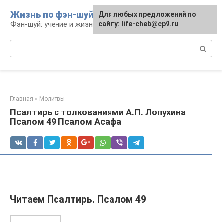
Перейти
Жизнь по фэн-шуй
Для любых предложений по
Для любых предложений по
к
Фэн-шуй: учение и жизнь
сайту: life-cheb@cp9.ru
сайту: life-cheb@cp9.ru
контенту
Поиск:
Главная
»
Молитвы
Псалтирь с толкованиями А.П. Лопухина
Псалом 49 Псалом Асафа
Читаем Псалтирь. Псалом 49