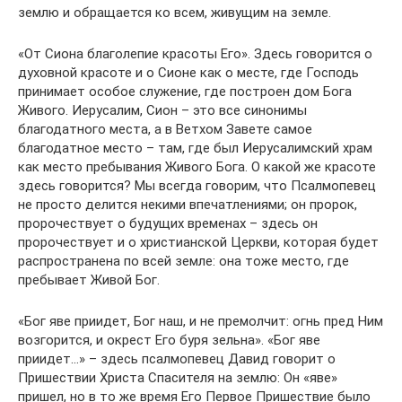
землю и обращается ко всем, живущим на земле.
«От Сиона благолепие красоты Его». Здесь говорится о
духовной красоте и о Сионе как о месте, где Господь
принимает особое служение, где построен дом Бога
Живого. Иерусалим, Сион – это все синонимы
благодатного места, а в Ветхом Завете самое
благодатное место – там, где был Иерусалимский храм
как место пребывания Живого Бога. О какой же красоте
здесь говорится? Мы всегда говорим, что Псалмопевец
не просто делится некими впечатлениями; он пророк,
пророчествует о будущих временах – здесь он
пророчествует и о христианской Церкви, которая будет
распространена по всей земле: она тоже место, где
пребывает Живой Бог.
«Бог яве приидет, Бог наш, и не премолчит: огнь пред Ним
возгорится, и окрест Его буря зельна». «Бог яве
приидет…» – здесь псалмопевец Давид говорит о
Пришествии Христа Спасителя на землю: Он «яве»
пришел, но в то же время Его Первое Пришествие было