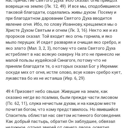
нас причастие Святого Духа. Ибо сказал: огнь приидох
воврещи на землю (Лк. 12, 49). И все мы, сподобившиеся
таковой благодати, соделались живы духом. Посему и
при благодатном даровании Святого Духа вводится
явление огня. Ибо, по слову Иоаннову, крещаемся мы о
Христе Духом Святым и огнем (Лк. 3, 16). Некто же и из
пророков сказал: Той входит яко огнь горнила, и яко
мыло перущих. И сядет разваряя и очищая яко сребро, и
яко злато (Мал. 3, 2, 3), потому что сила Святого Духа
истребляет в нас всякую скверну. На это не принесло ни
малой пользы иудейской Синагоге, потому что не
приняли благодати те, о которых сказал Бог у Иеремии:
оскуде мех от огня, истле олово, всуе ковач сребро кует,
лукавства бо их не истаяша (Иер. 6, 29).
49:4 Призовет небо свыше. Живущие на земле, как
сказано негде во псалмах, были прежде части лисовом
(Пс. 62, 11), служа нечистым духам, и на каждом месте
почитая богом, что кому представилось. Но явившийся
Спаситель облистал нас светом истинного бoговедения.
Как добрый пастырь, обратил Он заблудшее, обвязал
недужное, отгнал зверей от овчего двора, освятил