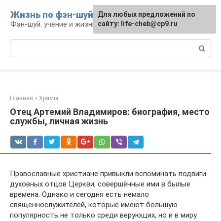
Перейти
Жизнь по фэн-шуй
Для любых предложений по
Для любых предложений по
к
Фэн-шуй: учение и жизнь
сайту: life-cheb@cp9.ru
сайту: life-cheb@cp9.ru
контенту
Поиск:
Главная
»
Храмы
Отец Артемий Владимиров: биография, место
службы, личная жизнь
Православные христиане привыкли вспоминать подвиги
духовных отцов Церкви, совершённые ими в былые
времена. Однако и сегодня есть немало
священнослужителей, которые имеют большую
популярность не только среди верующих, но и в миру.