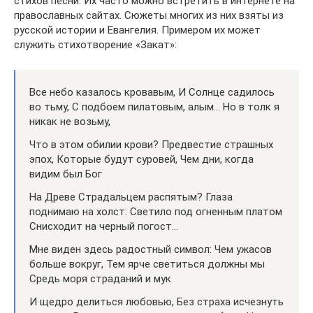
стихов песни. Их часто можно встретить в интернете на
православных сайтах. Сюжеты многих из них взяты из
русской истории и Евангелия. Примером их может
служить стихотворение «Закат»:
Все небо казалось кровавым, И Солнце садилось
во тьму, С подбоем пилатовым, алым… Но в толк я
никак не возьму,
Что в этом обилии крови? Предвестие страшных
эпох, Которые будут суровей, Чем дни, когда
видим был Бог
На Древе Страдальцем распятым? Глаза
поднимаю на холст: Светило под огненным платом
Снисходит на черный погост…
Мне виден здесь радостный символ: Чем ужасов
больше вокруг, Тем ярче светиться должны мы
Средь моря страданий и мук
И щедро делиться любовью, Без страха исчезнуть