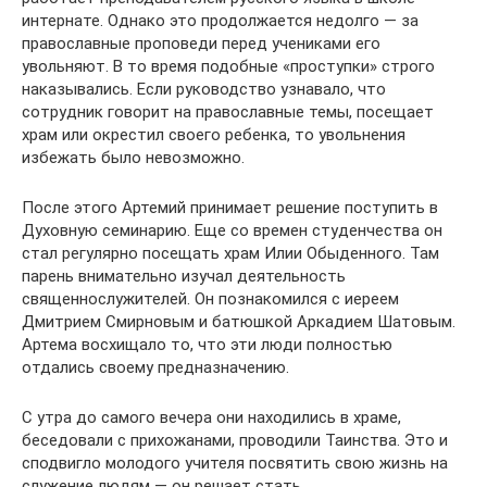
интернате. Однако это продолжается недолго — за
православные проповеди перед учениками его
увольняют. В то время подобные «проступки» строго
наказывались. Если руководство узнавало, что
сотрудник говорит на православные темы, посещает
храм или окрестил своего ребенка, то увольнения
избежать было невозможно.
После этого Артемий принимает решение поступить в
Духовную семинарию. Еще со времен студенчества он
стал регулярно посещать храм Илии Обыденного. Там
парень внимательно изучал деятельность
священнослужителей. Он познакомился с иереем
Дмитрием Смирновым и батюшкой Аркадием Шатовым.
Артема восхищало то, что эти люди полностью
отдались своему предназначению.
С утра до самого вечера они находились в храме,
беседовали с прихожанами, проводили Таинства. Это и
сподвигло молодого учителя посвятить свою жизнь на
служение людям — он решает стать