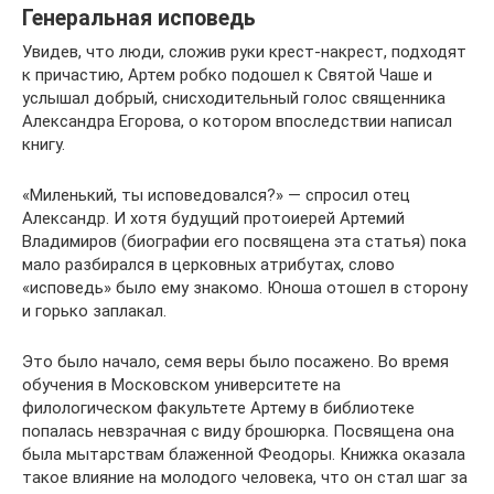
Генеральная исповедь
Увидев, что люди, сложив руки крест-накрест, подходят
к причастию, Артем робко подошел к Святой Чаше и
услышал добрый, снисходительный голос священника
Александра Егорова, о котором впоследствии написал
книгу.
«Миленький, ты исповедовался?» — спросил отец
Александр. И хотя будущий протоиерей Артемий
Владимиров (биографии его посвящена эта статья) пока
мало разбирался в церковных атрибутах, слово
«исповедь» было ему знакомо. Юноша отошел в сторону
и горько заплакал.
Это было начало, семя веры было посажено. Во время
обучения в Московском университете на
филологическом факультете Артему в библиотеке
попалась невзрачная с виду брошюрка. Посвящена она
была мытарствам блаженной Феодоры. Книжка оказала
такое влияние на молодого человека, что он стал шаг за