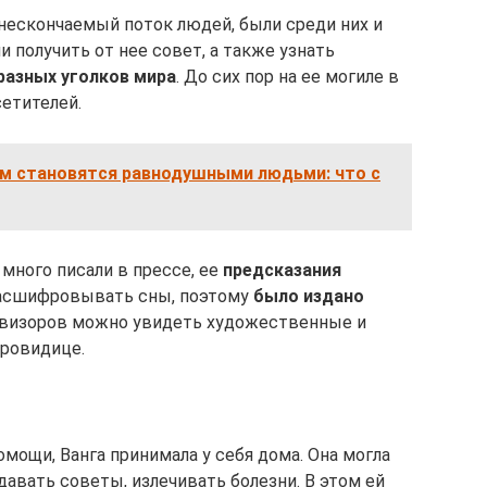
нескончаемый поток людей, были среди них и
ли получить от нее совет, а также узнать
 разных уголков мира
. До сих пор на ее могиле в
етителей.
ам становятся равнодушными людьми: что с
 много писали в прессе, ее
предсказания
 расшифровывать сны, поэтому
было издано
левизоров можно увидеть художественные и
ровидице.
мощи, Ванга принимала у себя дома. Она могла
авать советы, излечивать болезни. В этом ей