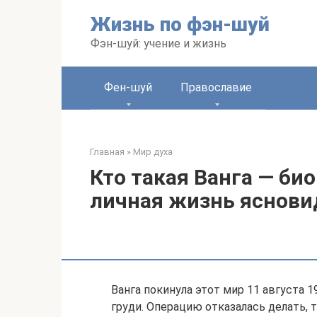
Перейти
Жизнь по фэн-шуй
к
контенту
Фэн-шуй: учение и жизнь
Фен-шуй
Православие
Главная
»
Мир духа
Кто такая Ванга — би
личная жизнь яснов
Ванга покинула этот мир 11 августа 19
груди. Операцию отказалась делать, т