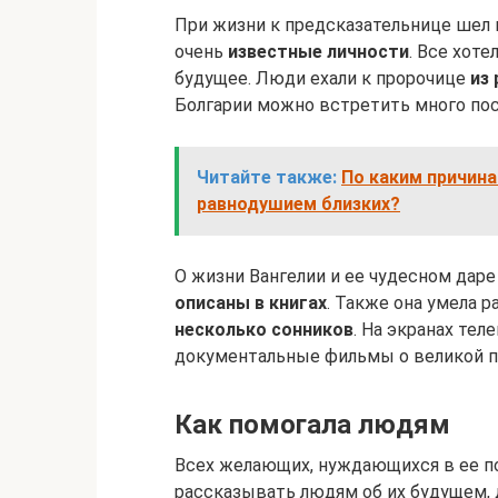
При жизни к предсказательнице шел 
очень
известные личности
. Все хоте
будущее. Люди ехали к пророчице
из
Болгарии можно встретить много пос
Читайте также:
По каким причин
равнодушием близких?
О жизни Вангелии и ее чудесном даре
описаны в книгах
. Также она умела
несколько сонников
. На экранах те
документальные фильмы о великой п
Как помогала людям
Всех желающих, нуждающихся в ее по
рассказывать людям об их будущем, д