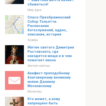
— заветная мечта начнет
сбываться!
Мир духа
Спасо-Преображенский
Собор Тольятти.
Расписание
богослужений, адрес,
описание, история
Храмы
Житие святого Димитрия
Ростовского, где
находятся мощи и в чем
помогает икона
Жития святых
Акафист преподобному
благоверному великому
князю Даниилу
Московскому
Молитвы
Кто может, а кому
запрещено быть