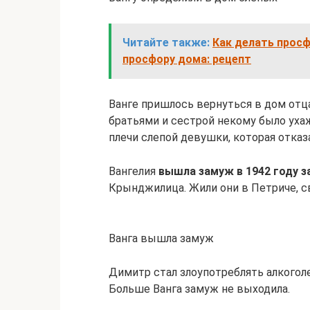
Читайте также:
Как делать просф
просфору дома: рецепт
Ванге пришлось вернуться в дом отца
братьями и сестрой некому было ухаж
плечи слепой девушки, которая отказа
Вангелия
вышла замуж в 1942 году 
Крынджилица. Жили они в Петриче, св
Ванга вышла замуж
Димитр стал злоупотреблять алкоголе
Больше Ванга замуж не выходила.