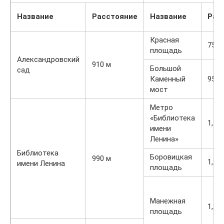
Название
Расстояние
Название
Рас
Красная
750 
площадь
Александровский
910 м
Большой
сад
Каменный
950 
мост
Метро
«Библиотека
1,1 
имени
Ленина»
Библиотека
Боровицкая
990 м
1,2 
имени Ленина
площадь
Манежная
1,2 
площадь