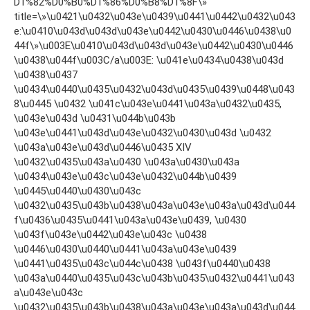
D1%82%D0%B0%D1%86%D0%B8%D1%8F\»
title=\»\u0421\u0432\u043e\u0439\u0441\u0442\u0432\u043
e:\u0410\u043d\u043d\u043e\u0442\u0430\u0446\u0438\u0
44f\»\u003E\u0410\u043d\u043d\u043e\u0442\u0430\u0446
\u0438\u044f\u003C/a\u003E: \u041e\u0434\u0438\u043d
\u0438\u0437
\u0434\u0440\u0435\u0432\u043d\u0435\u0439\u0448\u043
8\u0445 \u0432 \u041c\u043e\u0441\u043a\u0432\u0435,
\u043e\u043d \u0431\u044b\u043b
\u043e\u0441\u043d\u043e\u0432\u0430\u043d \u0432
\u043a\u043e\u043d\u0446\u0435 XIV
\u0432\u0435\u043a\u0430 \u043a\u0430\u043a
\u0434\u043e\u043c\u043e\u0432\u044b\u0439
\u0445\u0440\u0430\u043c
\u0432\u0435\u043b\u0438\u043a\u043e\u043a\u043d\u044
f\u0436\u0435\u0441\u043a\u043e\u0439, \u0430
\u043f\u043e\u0442\u043e\u043c \u0438
\u0446\u0430\u0440\u0441\u043a\u043e\u0439
\u0441\u0435\u043c\u044c\u0438 \u043f\u0440\u0438
\u043a\u0440\u0435\u043c\u043b\u0435\u0432\u0441\u043
a\u043e\u043c
\u0432\u0435\u043b\u0438\u043a\u043e\u043a\u043d\u044