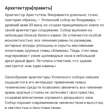
Архитектура[править]
Архитектор Аристотель Фиораванти довольно точно
повторил образец — Успенский собор во Владимире, —
древний храм XII века, но создал принципиально новое по
своей архитектуре сооружение. Собор выложен из
небольших блоков белого камня. Он отличается особой
монолитностью: все членения равны по размерам,
алтарные апсиды уплощены и скрыты массивными
лопатками, крупные главы сближены. Гладь стен лишь
подчеркивают узкие щелевидные окна и небольшой
аркатурный фриз. Летописи отметили, что здание
смотрится «как един камень».
Своеобразие архитектуры Успенского собора сильнее
ощущается в его интерьере: применение новых
технических средств позволило увеличить все членения
храма, круглые столпы не затесняют пространство,
создавая впечатление огромного дворцового зала.
Собор поразил современников «величеством и высотою,
и светлостью и пространством».