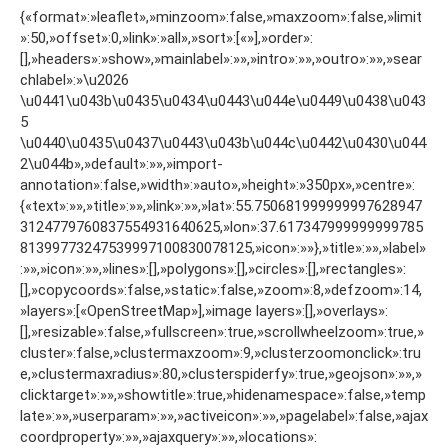
{«format»:»leaflet»,»minzoom»:false,»maxzoom»:false,»limit
»:50,»offset»:0,»link»:»all»,»sort»:[«»],»order»:
[],»headers»:»show»,»mainlabel»:»»,»intro»:»»,»outro»:»»,»sear
chlabel»:»\u2026
\u0441\u043b\u0435\u0434\u0443\u044e\u0449\u0438\u043
5
\u0440\u0435\u0437\u0443\u043b\u044c\u0442\u0430\u044
2\u044b»,»default»:»»,»import-
annotation»:false,»width»:»auto»,»height»:»350px»,»centre»:
{«text»:»»,»title»:»»,»link»:»»,»lat»:55.750681999999997628947
3124779760837554931640625,»lon»:37.617347999999999785
81399773247539997100830078125,»icon»:»»},»title»:»»,»label»
:»»,»icon»:»»,»lines»:[],»polygons»:[],»circles»:[],»rectangles»:
[],»copycoords»:false,»static»:false,»zoom»:8,»defzoom»:14,
»layers»:[«OpenStreetMap»],»image layers»:[],»overlays»:
[],»resizable»:false,»fullscreen»:true,»scrollwheelzoom»:true,»
cluster»:false,»clustermaxzoom»:9,»clusterzoomonclick»:tru
e,»clustermaxradius»:80,»clusterspiderfy»:true,»geojson»:»»,»
clicktarget»:»»,»showtitle»:true,»hidenamespace»:false,»temp
late»:»»,»userparam»:»»,»activeicon»:»»,»pagelabel»:false,»ajax
coordproperty»:»»,»ajaxquery»:»»,»locations»: