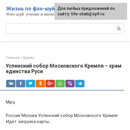
Перейти
Жизнь по фэн-шуй
Для любых предложений по
Для любых предложений по
к
Фэн-шуй: учение и жизнь
сайту: life-cheb@cp9.ru
сайту: life-cheb@cp9.ru
контенту
Поиск:
Главная
»
Храмы
Успенский собор Московского Кремля – храм
единства Руси
Мiръ
Россия Москва Успенский собор Московского Кремля
Идёт загрузка карты…