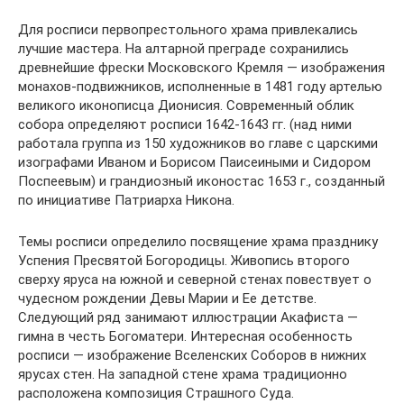
Для росписи первопрестольного храма привлекались
лучшие мастера. На алтарной преграде сохранились
древнейшие фрески Московского Кремля — изображения
монахов-подвижников, исполненные в 1481 году артелью
великого иконописца Дионисия. Современный облик
собора определяют росписи 1642-1643 гг. (над ними
работала группа из 150 художников во главе с царскими
изографами Иваном и Борисом Паисеиными и Сидором
Поспеевым) и грандиозный иконостас 1653 г., созданный
по инициативе Патриарха Никона.
Темы росписи определило посвящение храма празднику
Успения Пресвятой Богородицы. Живопись второго
сверху яруса на южной и северной стенах повествует о
чудесном рождении Девы Марии и Ее детстве.
Следующий ряд занимают иллюстрации Акафиста —
гимна в честь Богоматери. Интересная особенность
росписи — изображение Вселенских Соборов в нижних
ярусах стен. На западной стене храма традиционно
расположена композиция Страшного Суда.