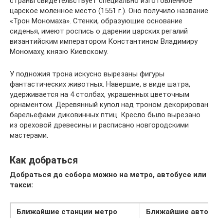
страны свидетельствует специально изготовленное
царское моленное место (1551 г.). Оно получило название
«Трон Мономаха». Стенки, образующие основание
сиденья, имеют роспись о дарении царских регалий
византийским императором Константином Владимиру
Мономаху, князю Киевскому.
У подножия трона искусно вырезаны фигуры
фантастических животных. Навершие, в виде шатра,
удерживается на 4 столбах, украшенных цветочным
орнаментом. Деревянный купол над троном декорирован
барельефами диковинных птиц. Кресло было вырезано
из ореховой древесины и расписано новгородскими
мастерами.
Как добраться
Добраться до собора можно на метро, автобусе или
такси:
Ближайшие станции метро
Ближайшие автобу