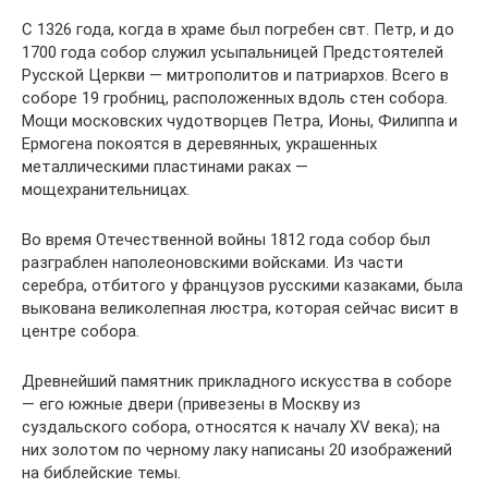
С 1326 года, когда в храме был погребен свт. Петр, и до
1700 года собор служил усыпальницей Предстоятелей
Русской Церкви — митрополитов и патриархов. Всего в
соборе 19 гробниц, расположенных вдоль стен собора.
Мощи московских чудотворцев Петра, Ионы, Филиппа и
Ермогена покоятся в деревянных, украшенных
металлическими пластинами раках —
мощехранительницах.
Во время Отечественной войны 1812 года собор был
разграблен наполеоновскими войсками. Из части
серебра, отбитого у французов русскими казаками, была
выкована великолепная люстра, которая сейчас висит в
центре собора.
Древнейший памятник прикладного искусства в соборе
— его южные двери (привезены в Москву из
суздальского собора, относятся к началу XV века); на
них золотом по черному лаку написаны 20 изображений
на библейские темы.