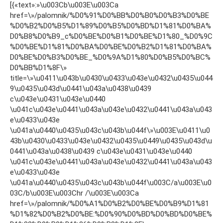
[{«text»:»\u003Cb\u003E\u003Ca
href=\»/palomnik/%D0%91%D0%BB%D0%B0%D0%B3%D0%BE
%D0%B2%D0%B5%D1%89%D0%B5%D0%BD%D1%81%D0%BA%
D0%B8%D0%B9_c%D0%BE%D0%B1%D0%BE%D1%80_%D0%9C
%D0%BE%D1%81%D0%BA%D0%BE%D0%B2%D1%81%D0%BA%
D0%BE%D0%B3%D0%BE_%D0%9A%D1%80%D0%B5%D0%BC%
D0%BB%D1%8F\»
title=\»\u0411\u043b\u0430\u0433\u043e\u0432\u0435\u044
9\u0435\u043d\u0441\u043a\u0438\u0439
c\u043e\u0431\u043e\u0440
\u041c\u043e\u0441\u043a\u043e\u0432\u0441\u043a\u043
e\u0433\u043e
\u041a\u0440\u0435\u043c\u043b\u044f\»\u003E\u0411\u0
43b\u0430\u0433\u043e\u0432\u0435\u0449\u0435\u043d\u
0441\u043a\u0438\u0439 c\u043e\u0431\u043e\u0440
\u041c\u043e\u0441\u043a\u043e\u0432\u0441\u043a\u043
e\u0433\u043e
\u041a\u0440\u0435\u043c\u043b\u044f\u003C/a\u003E\u0
03C/b\u003E\u003Chr /\u003E\u003Ca
href=\»/palomnik/%D0%A1%D0%B2%D0%BE%D0%B9%D1%81
%D1%82%D0%B2%D0%BE:%D0%90%D0%BD%D0%BD%D0%BE%