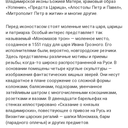
Владимирской иконы Божией Матери, храмовый образ
«Успение», «Предста Царица», «Апостолы Петр и Павел»,
«Митрополит Петр в житии» и многие другие.
Перед иконостасом стоят моленные места царя, царицы
и патриарха. Особый интерес представляет так
называемый «Мономахов трон» — моленное место,
созданное в 1551 году для царя Ивана Грозного. Его
исполнителями были, вероятно, новгородские резчики.
Здесь представлены различные мотивы и приемы
резьбы, когда-то широко распространенной на Руси. В
основании помещены четыре круглые скульптуры —
изображения фантастических хищных зверей. Они несут
квадратное в плане сооружение со сложной формы
колонками, балясинами, подзорами, увенчанное
затейливым шатром с многочисленными кокошниками,
розетками и вазами. В двенадцати барельефах на
стенках иллюстрировано «Сказание о князьях
владимирских», повествующее о привозе на Русь из
Византии царских регалий — шапки Мономаха, барм
(парадного оплечья) и других предметов.