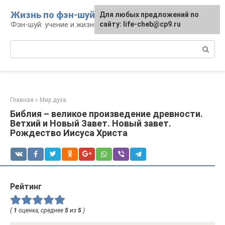
Перейти
Жизнь по фэн-шуй
Для любых предложений по
Для любых предложений по
к
Фэн-шуй: учение и жизнь
сайту: life-cheb@cp9.ru
сайту: life-cheb@cp9.ru
контенту
Поиск:
Главная
»
Мир духа
Библия – великое произведение древности.
Ветхий и Новый Завет. Новый завет.
Рождество Иисуса Христа
Рейтинг
(
1
оценка, среднее
5
из
5
)