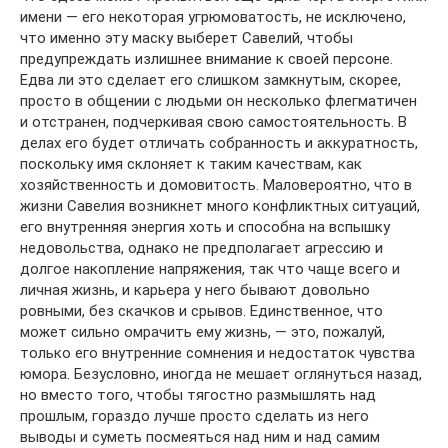
имени — его некоторая угрюмоватость, не исключено,
что именно эту маску выберет Савелий, чтобы
предупреждать излишнее внимание к своей персоне.
Едва ли это сделает его слишком замкнутым, скорее,
просто в общении с людьми он несколько флегматичен
и отстранен, подчеркивая свою самостоятельность. В
делах его будет отличать собранность и аккуратность,
поскольку имя склоняет к таким качествам, как
хозяйственность и домовитость. Маловероятно, что в
жизни Савелия возникнет много конфликтных ситуаций,
его внутренняя энергия хоть и способна на вспышку
недовольства, однако не предполагает агрессию и
долгое накопление напряжения, так что чаще всего и
личная жизнь, и карьера у него бывают довольно
ровными, без скачков и срывов. Единственное, что
может сильно омрачить ему жизнь, — это, пожалуй,
только его внутренние сомнения и недостаток чувства
юмора. Безусловно, иногда не мешает оглянуться назад,
но вместо того, чтобы тягостно размышлять над
прошлым, гораздо лучше просто сделать из него
выводы и суметь посмеяться над ним и над самим