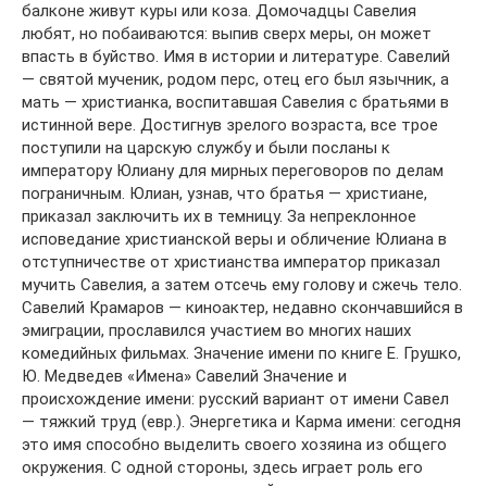
балконе живут куры или коза. Домочадцы Савелия
любят, но побаиваются: выпив сверх меры, он может
впасть в буйство. Имя в истории и литературе. Савелий
— святой мученик, родом перс, отец его был язычник, а
мать — христианка, воспитавшая Савелия с братьями в
истинной вере. Достигнув зрелого возраста, все трое
поступили на царскую службу и были посланы к
императору Юлиану для мирных переговоров по делам
пограничным. Юлиан, узнав, что братья — христиане,
приказал заключить их в темницу. За непреклонное
исповедание христианской веры и обличение Юлиана в
отступничестве от христианства император приказал
мучить Савелия, а затем отсечь ему голову и сжечь тело.
Савелий Крамаров — киноактер, недавно скончавшийся в
эмиграции, прославился участием во многих наших
комедийных фильмах. Значение имени по книге Е. Грушко,
Ю. Медведев «Имена» Савелий Значение и
происхождение имени: русский вариант от имени Савел
— тяжкий труд (евр.). Энергетика и Карма имени: сегодня
это имя способно выделить своего хозяина из общего
окружения. С одной стороны, здесь играет роль его