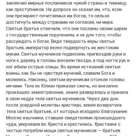
заключил мирных посланников чужой страны в темницу,
как преступников. На допросе он сказал им, что, если
они презирают почитаемых им богов, то нельзя
достигнуть между странами ни согласия, ни мира.
Святые братья отвечали, что они посланы своим царем
с государственным поручением, а не для того, чтобы
рассуждать о богах. Видя твердость веры святых
братьев, император велел подвергнуть их жестоким
мукам. Святых мучеников подвесили, пригвоздив руки и
ноги к дереву, в головы вонзили гвозди, а под ногти рук и
ног вбили острые спицы. Во время истязаний святые
воины, как бы не чувствуя мучений, славили Бога и
молились. Наконец, святым мученикам отсекли головы
мечами. Тела их Юлиан приказал сжечь, но внезапно
произошло землетрясение, земля разверзлась и приняла
в свои недра тела святых мучеников. Через два дня,
после усердной молитвы христиан, земля возвратила
тела святых братьев, от которых исходило благоухание.
Многие язычники, ставшие свидетелями происшедшего
чуда, уверовали во Христа и крестились. Христиане с
честью погребли мощи святых мучеников — братьев