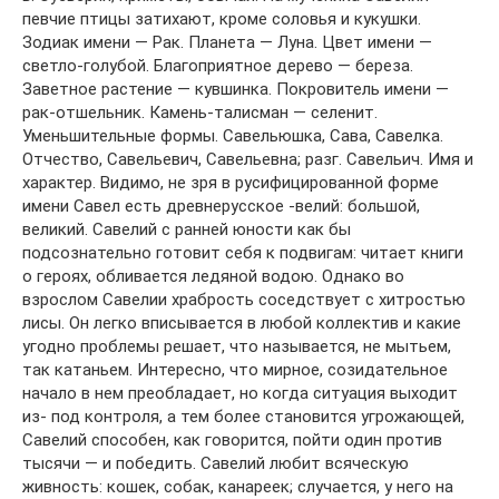
певчие птицы затихают, кроме соловья и кукушки.
Зодиак имени — Рак. Планета — Луна. Цвет имени —
светло-голубой. Благоприятное дерево — береза.
Заветное растение — кувшинка. Покровитель имени —
рак-отшельник. Камень-талисман — селенит.
Уменьшительные формы. Савельюшка, Сава, Савелка.
Отчество, Савельевич, Савельевна; разг. Савельич. Имя и
характер. Видимо, не зря в русифицированной форме
имени Савел есть древнерусское -велий: большой,
великий. Савелий с ранней юности как бы
подсознательно готовит себя к подвигам: читает книги
о героях, обливается ледяной водою. Однако во
взрослом Савелии храбрость соседствует с хитростью
лисы. Он легко вписывается в любой коллектив и какие
угодно проблемы решает, что называется, не мытьем,
так катаньем. Интересно, что мирное, созидательное
начало в нем преобладает, но когда ситуация выходит
из- под контроля, а тем более становится угрожающей,
Савелий способен, как говорится, пойти один против
тысячи — и победить. Савелий любит всяческую
живность: кошек, собак, канареек; случается, у него на