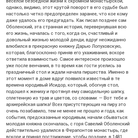
веселой безбедной жизни к скромной монастырской,
однако, видимо, этот крутой поворот в его судьбе был
настолько четко предопределен заранее, что кое кому
даже удалось его предугадать. Как писал позднее сам
Оболенский, эта странная история, перевернувшая всю
его жизнь, началась с того, когда он, счастливый и
довольный жизнью молодой денди, вдруг неожиданно
влюбился в прекрасную княжну Дарью Лопуховскую,
которая, благосклонно приняв его ухаживания, вскоре
ответила взаимностью. Самое интересное произошло
уже после венчания, в то время как гости уселись за
праздничный стол и ждали начала пиршества. Именно в
этот момент в доме вдруг появился известный в те
времена юродивый Исидор, который, обогнув стол,
подошел к жениху и протянул ему самодельную шапку,
сплетенную из трав и цветов, со словами: — Вот тебе и
архиерейская шапка! Всех присутствующих на пиру это
очень позабавило, тем не менее не прошло и года, как
события, предсказанные юродивым, начали сбываться:
молодая княжна скончалась, с горя Савелий Оболенский
действительно удалился в Ферапонтов монастырь, где
вскоре и принял пострижение, чтобы позднее, в 1481