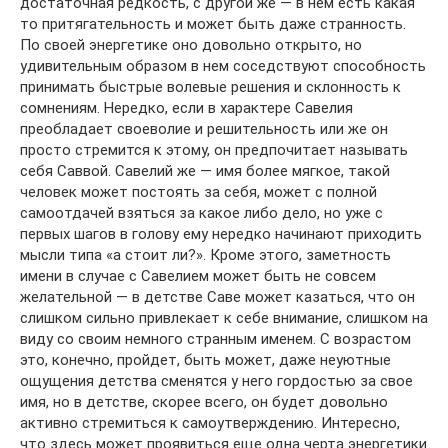
достаточная редкость, с другой же — в нем есть какая
то притягательность и может быть даже странность.
По своей энергетике оно довольно открыто, но
удивительным образом в нем соседствуют способность
принимать быстрые волевые решения и склонность к
сомнениям. Нередко, если в характере Савелия
преобладает своеволие и решительность или же он
просто стремится к этому, он предпочитает называть
себя Саввой. Савелий же — имя более мягкое, такой
человек может постоять за себя, может с полной
самоотдачей взяться за какое либо дело, но уже с
первых шагов в голову ему нередко начинают приходить
мысли типа «а стоит ли?». Кроме этого, заметность
имени в случае с Савелием может быть не совсем
желательной — в детстве Саве может казаться, что он
слишком сильно привлекает к себе внимание, слишком на
виду со своим немного странным именем. С возрастом
это, конечно, пройдет, быть может, даже неуютные
ощущения детства сменятся у него гордостью за свое
имя, но в детстве, скорее всего, он будет довольно
активно стремиться к самоутверждению. Интересно,
что здесь может проявиться еще одна черта энергетики