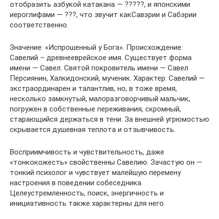
отобразить азбукой катакана — ?????, и японскими
иероглифами — ???, что звучит какСавэрии и Сабэрии
соответственно.
Значение: «Испрошенный у Бога». Происхождение:
Савелий – древнееврейское имя. Существует форма
имени — Савел. Святой покровитель имени — Савел
Персиянин, Халкидонский, мученик. Характер: Савелий —
экстраординарен и талантлив, но, в тоже время,
несколько замкнутый, малоразговорчивый мальчик,
погружен в собственные переживания, скромный,
старающийся держаться в тени. За внешней угрюмостью
скрывается душевная теплота и отзывчивость.
Восприимчивость и чувствительность, даже
«тонкокожесть» свойственны Савелию. Зачастую он —
тонкий психолог и чувствует малейшую перемену
настроения в поведении собеседника.
Целеустремленность, поиск, энергичность и
инициативность также характерны для него.