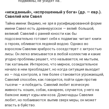
подвижны, не усидят на…
«нежданный», «испрошенный у бога» (др. — евр.).
Савелий или Савел
Тайна имени: Видимо, не зря в русифицированной форме
имени Савел есть древнерусское — велий: большой,
великий. Савелий с ранней юности как бы
подсознательно готовит себя к подвигам: читает книги
о героях, обливается ледяной водою. Однако во
взрослом Савелии храбрость соседствует с хитростью
лисы. Он легко вписывается в любой коллектив и какие
угодно проблемы решает, что называется, не мытьем,
так катаньем. Интересно, что мирное, созидательное
начало в нем преобладает, но когда ситуация выходит
из — под контроля, а тем более становится угрожающей,
Савелий способен, как говорится, пойти один против
тысячи — и победить. Савелий любит всяческую
живность: кошек, собак, канареек; случается, у него на
балконе живут куры или коза. Домочадцы Савелия
любят, но побаиваются: выпив сверх меры, он может
впасть в буйство.