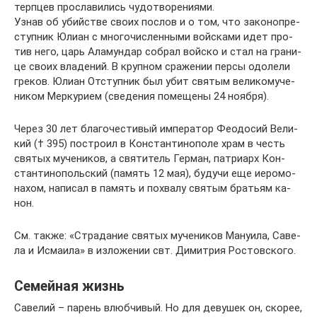
терп­цев про­сла­ви­лись чу­до­тво­ре­ни­я­ми.
Узнав об убий­стве сво­их по­слов и о том, что за­ко­но­пре­
ступ­ник Юли­ан с мно­го­чис­лен­ны­ми вой­ска­ми идет про­
тив него, царь Ала­мун­дар со­брал вой­ско и стал на гра­ни­
це сво­их вла­де­ний. В круп­ном сра­же­нии пер­сы одо­ле­ли
гре­ков. Юли­ан От­ступ­ник был убит свя­тым ве­ли­ко­му­че­
ни­ком Мер­ку­ри­ем (све­де­ния по­ме­ще­ны 24 но­яб­ря).
Через 30 лет бла­го­че­сти­вый им­пе­ра­тор Фе­о­до­сий Ве­ли­
кий († 395) по­стро­ил в Кон­стан­ти­но­по­ле храм в честь
свя­тых му­че­ни­ков, а свя­ти­тель Гер­ман, пат­ри­арх Кон­
стан­ти­но­поль­ский (па­мять 12 мая), бу­дучи еще иеро­мо­
на­хом, на­пи­сал в па­мять и по­хва­лу свя­тым бра­тьям ка­
нон.
См. так­же: «Стра­да­ние свя­тых му­че­ни­ков Ма­ну­и­ла, Са­ве­
ла и Ис­ма­и­ла» в из­ло­же­нии свт. Ди­мит­рия Ро­стов­ско­го.
Семейная жизнь
Савелий – парень влюбчивый. Но для девушек он, скорее,