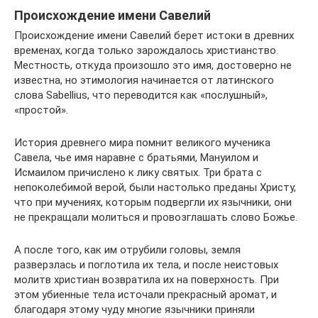
Происхождение имени Савелий
Происхождение имени Савелий берет истоки в древних
временах, когда только зарождалось христианство.
Местность, откуда произошло это имя, достоверно не
известна, но этимология начинается от латинского
слова Sabellius, что переводится как «послушный»,
«простой».
История древнего мира помнит великого мученика
Савела, чье имя наравне с братьями, Мануилом и
Исмаилом причислено к лику святых. Три брата с
непоколебимой верой, были настолько преданы Христу,
что при мучениях, которым подвергли их язычники, они
не прекращали молиться и провозглашать слово Божье.
А после того, как им отрубили головы, земля
разверзлась и поглотила их тела, и после неистовых
молитв христиан возвратила их на поверхность. При
этом убиенные тела источали прекрасный аромат, и
благодаря этому чуду многие язычники приняли