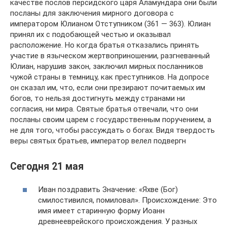
качестве послов персидского царя Аламундара они были
посланы для заключения мирного договора с
императором Юлианом Отступником (361 — 363). Юлиан
принял их с подобающей честью и оказывал
расположение. Но когда братья отказались принять
участие в языческом жертвоприношении, разгневанный
Юлиан, нарушив закон, заключил мирных посланников
чужой страны в темницу, как преступников. На допросе
он сказал им, что, если они презирают почитаемых им
богов, то нельзя достигнуть между странами ни
согласия, ни мира. Святые братья отвечали, что они
посланы своим царем с государственным поручением, а
не для того, чтобы рассуждать о богах. Видя твердость
веры святых братьев, император велел подвергн
Сегодня 21 мая
Иван поздравить Значение: «Яхве (Бог)
смилостивился, помиловал». Происхождение: Это
имя имеет старинную форму Иоанн
древнееврейского происхождения. У разных