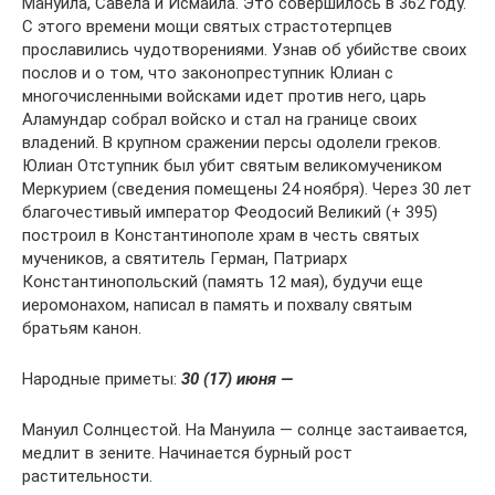
Мануила, Савела и Исмаила. Это совершилось в 362 году.
С этого времени мощи святых страстотерпцев
прославились чудотворениями. Узнав об убийстве своих
послов и о том, что законопреступник Юлиан с
многочисленными войсками идет против него, царь
Аламундар собрал войско и стал на границе своих
владений. В крупном сражении персы одолели греков.
Юлиан Отступник был убит святым великомучеником
Меркурием (сведения помещены 24 ноября). Через 30 лет
благочестивый император Феодосий Великий (+ 395)
построил в Константинополе храм в честь святых
мучеников, а святитель Герман, Патриарх
Константинопольский (память 12 мая), будучи еще
иеромонахом, написал в память и похвалу святым
братьям канон.
Народные приметы:
30 (17) июня —
Мануил Солнцестой. На Мануила — солнце застаивается,
медлит в зените. Начинается бурный рост
растительности.