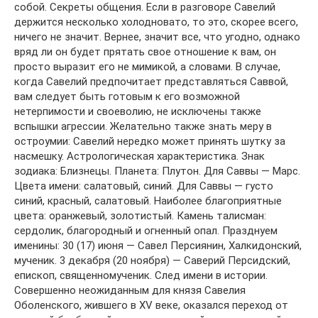
собой. Секреты общения. Если в разговоре Савелий
держится несколько холодновато, то это, скорее всего,
ничего не значит. Вернее, значит все, что угодно, однако
вряд ли он будет прятать свое отношение к вам, он
просто выразит его не мимикой, а словами. В случае,
когда Савелий предпочитает представляться Саввой,
вам следует быть готовым к его возможной
нетерпимости и своеволию, не исключены также
вспышки агрессии. Желательно также знать меру в
остроумии: Савелий нередко может принять шутку за
насмешку. Астрологическая характеристика. Знак
зодиака: Близнецы. Планета: Плутон. Для Саввы — Марс.
Цвета имени: салатовый, синий. Для Саввы — густо
синий, красный, салатовый. Наиболее благоприятные
цвета: оранжевый, золотистый. Камень талисман:
сердолик, благородный и огненный опал. Празднуем
именины: 30 (17) июня — Савел Персиянин, Халкидонский,
мученик. 3 декабря (20 ноября) — Саверий Персидский,
епископ, священномученик. След имени в истории.
Совершенно неожиданным для князя Савелия
Оболенского, жившего в XV веке, оказался переход от