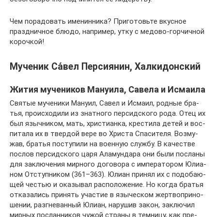
Чем порадовать именинника? Приготовьте вкусное
праздничное блюдо, например, утку с медово-горчичной
корочкой!
Мученик Са́вел Персиянин, Халкидонский
Жития мучеников Мануила, Савела и Исмаила
Свя­тые му­че­ни­ки Ма­ну­ил, Са­вел и Ис­ма­ил, род­ные бра­
тья, про­ис­хо­ди­ли из знат­но­го пер­сид­ско­го ро­да. Отец их
был языч­ни­ком, мать, хри­сти­ан­ка, кре­сти­ла де­тей и вос­
пи­та­ла их в твер­дой ве­ре во Хри­ста Спа­си­те­ля. Воз­му­
жав, бра­тья по­сту­пи­ли на во­ен­ную служ­бу. В ка­че­стве
по­слов пер­сид­ско­го ца­ря Ала­мун­да­ра они бы­ли по­сла­ны
для за­клю­че­ния мир­но­го до­го­во­ра с им­пе­ра­то­ром Юли­а­
ном От­ступ­ни­ком (361–363). Юли­ан при­нял их с по­до­ба­ю­
щей че­стью и ока­зы­вал рас­по­ло­же­ние. Но ко­гда бра­тья
от­ка­за­лись при­нять уча­стие в язы­че­ском жерт­во­при­но­
ше­нии, раз­гне­ван­ный Юли­ан, на­ру­шив за­кон, за­клю­чил
мир­ных по­слан­ни­ков чу­жой стра­ны в тем­ни­цу, как пре­