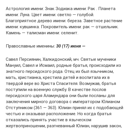
Астрология имени: Знак Зодиака имени: Рак . Планета
имени: Луна. Цвет имени: светло — голубой.
Благоприятное дерево имени: береза. Заветное растение
имени: кувшинка. Покровитель имени: рак — отшельник.
Камень — талисман имени: селенит.
Православные именины:
30 (17) июня —
Савел Персиянин, Халкидонский, мч. Святые мученики
Мануил, Савел и Исмаил, родные братья, происходили из
знатного персидского рода. Отец их был язычником,
мать, христианка, крестила детей и воспитала их в
твердой вере во Христа Спасителя. Возмужав, братья
поступили на военную службу. В качестве послов
персидского царя Аламундара они были посланы для
заключения мирного договора с императором Юлианом
Отступником (361 — 363). Юлиан принял их с подобающей
честью и оказывал расположение. Но когда братья
отказались принять участие в языческом
жертвоприношении, разгневанный Юлиан, нарушив закон,