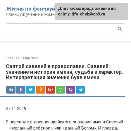
Перейти
Жизнь по фэн-шуй
Для любых предложений по
Для любых предложений по
к
Фэн-шуй: учение и жизнь
сайту: life-cheb@cp9.ru
сайту: life-cheb@cp9.ru
контенту
Поиск:
Главная
»
Мир духа
Святой савелий в православии. Савелий:
значение и история имени, судьба и характер.
Интерпретация значения букв имени
27.11.2019
В переводе с древнееврейского значение имени Савелий
– «желанный ребенок», или «данный Богом». И правда,