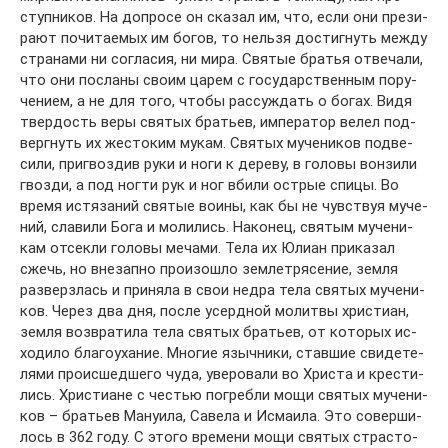
ступ­ни­ков. На до­про­се он ска­зал им, что, ес­ли они пре­зи­
ра­ют по­чи­та­е­мых им бо­гов, то нель­зя до­стиг­нуть меж­ду
стра­на­ми ни со­гла­сия, ни ми­ра. Свя­тые бра­тья от­ве­ча­ли,
что они по­сла­ны сво­им ца­рем с го­судар­ствен­ным по­ру­
че­ни­ем, а не для то­го, чтобы рас­суж­дать о бо­гах. Ви­дя
твер­дость ве­ры свя­тых бра­тьев, им­пе­ра­тор ве­лел под­
верг­нуть их же­сто­ким му­кам. Свя­тых му­че­ни­ков под­ве­
си­ли, при­гвоз­див ру­ки и но­ги к де­ре­ву, в го­ло­вы вон­зи­ли
гвоз­ди, а под ног­ти рук и ног вби­ли ост­рые спи­цы. Во
вре­мя ис­тя­за­ний свя­тые во­и­ны, как бы не чув­ствуя му­че­
ний, сла­ви­ли Бо­га и мо­ли­лись. На­ко­нец, свя­тым му­че­ни­
кам от­сек­ли го­ло­вы ме­ча­ми. Те­ла их Юли­ан при­ка­зал
сжечь, но вне­зап­но про­изо­шло зем­ле­тря­се­ние, зем­ля
раз­верз­лась и при­ня­ла в свои нед­ра те­ла свя­тых му­че­ни­
ков. Через два дня, по­сле усерд­ной мо­лит­вы хри­сти­ан,
зем­ля воз­вра­ти­ла те­ла свя­тых бра­тьев, от ко­то­рых ис­
хо­ди­ло бла­го­уха­ние. Мно­гие языч­ни­ки, став­шие сви­де­те­
ля­ми про­ис­шед­ше­го чу­да, уве­ро­ва­ли во Хри­ста и кре­сти­
лись. Хри­сти­ане с че­стью по­греб­ли мо­щи свя­тых му­че­ни­
ков – бра­тьев Ма­ну­и­ла, Са­ве­ла и Ис­ма­и­ла. Это со­вер­ши­
лось в 362 го­ду. С это­го вре­ме­ни мо­щи свя­тых стра­сто­