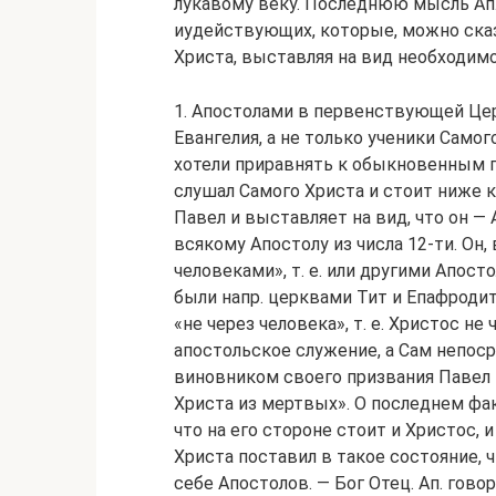
лукавому веку. Последнюю мысль Ап.
иудействующих, которые, можно ска
Христа, выставляя на вид необходимо
1. Апостолами в первенствующей Це
Евангелия, а не только ученики Само
хотели приравнять к обыкновенным пр
слушал Самого Христа и стоит ниже к
Павел и выставляет на вид, что он —
всякому Апостолу из числа 12-ти. Он,
человеками», т. е. или другими Апос
были напр. церквами Тит и Епафродит (2
«не через человека», т. е. Христос н
апостольское служение, а Сам непос
виновником своего призвания Павел 
Христа из мертвых». О последнем фак
что на его стороне стоит и Христос, и
Христа поставил в такое состояние, 
себе Апостолов. — Бог Отец. Ап. гово