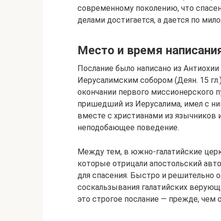
современному поколению, что спасени
делами достигается, а дается по мило
Место и время написания
Послание было написано из Антиохии 
Иерусалимским собором (Деян. 15 гл.
окончании первого миссионерского п
пришедший из Иерусалима, имел с ни
вместе с христианами из язычников и
неподобающее поведение.
Между тем, в южно-галатийские церк
которые отрицали апостольский авто
для спасения. Быстро и решительно о
соскальзывания галатийских верующи
это строгое послание — прежде, чем 