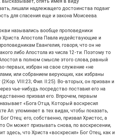
 высказывает, опять имея в виду
зать, лишали надлежащего достоинства подвиг
сть для спасения еще и закона Моисеева.
ркви назывались вообще проповедники
го Христа. Апостола Павла иудействующие и
оповедникам Евангелия, говоря, что он не
акого либо Апостола из числа 12-ти. Поэтому то
 Апостол в полном смысле этого слова, равный
 во-первых, избран на свое служение «не
толами, или собранием верующих, как избраны
Кор. VIII:23; Фил. II:25). Во-вторых, он призван и
е через чье-нибудь посредство поставил его на
редственно призвал его. Впрочем, первым
называет «Бога Отца, Который воскресил
те Ап. упоминает в тех видах, чтобы показать,
 Бог Отец: его, собственно, призвал Христос, а
что Он может призывать снова, по воскресении,
рит здесь, что Христа «воскресил» Бог Отец, как и