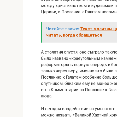
между христианством и иудаизмом п
Церкви, и Послание к Галатам несомн
Читайте также:
Текст молитвы ца
читать, когда обращаться
А столетия спустя, оно сыграло так
было названо «краеугольным камнем 
реформаторы в первую очередь и бол
только через веру; именно это было 
Посланию к Галатам особенно большо
спутником, близким ему не менее жен
его «Комментарии на Послание к Гал
люда.
И сегодня воздействие на умы этого 
можно назвать «Великой Хартией хр