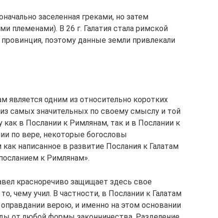
оначально заселенная греками, но затем
и племенами). В 26 г. Галатия стала римской
 провинция, поэтому данные земли привлекали
там является одним из относительно коротких
 из самых значительных по своему смыслу и той
 как в Послании к Римлянам, так и в Послании к
нии по вере, некоторые богословы
как написанное в развитие Послания к Галатам
посланием к Римлянам».
Павел красноречиво защищает здесь свое
то, чему учил. В частности, в Послании к Галатам
 оправдании верою, и именно на этом основании
оды от любой формы законничества. Разделение