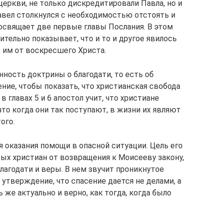
еркви, не только дискредитировали Павла, но и
авел столкнулся с необходимостью отстоять и
посвящает две первые главы Послания. В этом
тельно показывает, что и то и другое явилось
 им от воскресшего Христа.
инность доктрины о благодати, то есть об
ение, чтобы показать, что христианская свобода
 главах 5 и 6 апостол учит, что христиане
то когда они так поступают, в жизни их являют
ого.
я оказания помощи в опасной ситуации. Цель его
вых христиан от возвращения к Моисееву закону,
лагодати и веры. В нем звучит проникнутое
тверждение, что спасение дается не делами, а
 же актуально и верно, как тогда, когда было