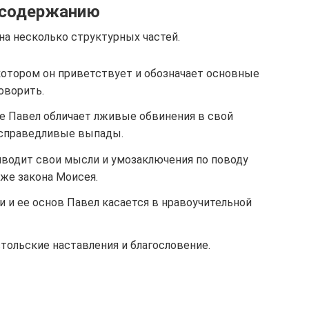
 содержанию
на несколько структурных частей.
котором он приветствует и обозначает основные
оворить.
де Павел обличает лживые обвинения в свой
есправедливые выпады.
иводит свои мысли и умозаключения по поводу
кже закона Моисея.
 и ее основ Павел касается в нравоучительной
тольские наставления и благословение.