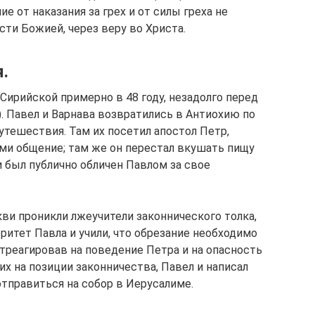
е от наказания за грех и от силы греха не
сти Божией, через веру во Христа.
.
Сирийской примерно в 48 году, незадолго перед
). Павел и Варнава возвратились в Антиохию по
утешествия. Там их посетил апостол Петр,
ми общение; там же он перестал вкушать пищу
 был публично обличен Павлом за свое
ви проникли лжеучители законнического толка,
ритет Павла и учили, что обрезание необходимо
треагировав на поведение Петра и на опасность
х на позиции законничества, Павел и написал
отправиться на собор в Иерусалиме.