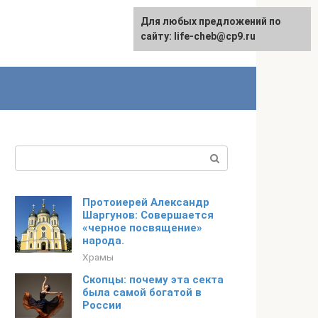
Для любых предложений по
Для любых предложений по
сайту: life-cheb@cp9.ru
сайту: life-cheb@cp9.ru
Поиск:
Протоиерей Александр
Шаргунов: Совершается
«черное посвящение»
народа.
Храмы
Скопцы: почему эта секта
была самой богатой в
России