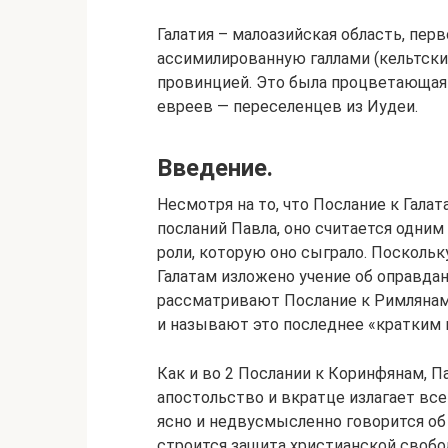
Галатия – малоазийская область, перв
ассимилированную галлами (кельтским
провинцией. Это была процветающая
евреев — переселенцев из Иудеи.
Введение.
Несмотря на то, что Послание к Гала
посланий Павла, оно считается одним
роли, которую оно сыграло. Поскольку
Галатам изложено учение об оправда
рассматривают Послание к Римлянам 
и называют это последнее «кратким 
Как и во 2 Послании к Коринфянам, 
апостольство и вкратце излагает все 
ясно и недвусмысленно говорится об
строится защита христианской своб