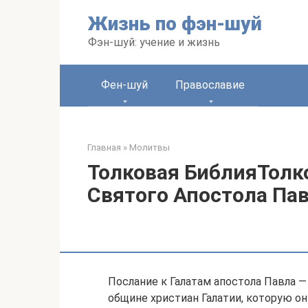
Перейти
Жизнь по фэн-шуй
к
контенту
Фэн-шуй: учение и жизнь
Фен-шуй
Православие
Главная
»
Молитвы
Толковая БиблияТолк
Святого Апостола Пав
Послание к Галатам апостола Павла —
общине христиан Галатии, которую о