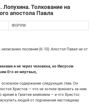
. Лопухина. Толкование на
ого апостола Павла
ФОРУМ
 написанию послания (6-10). Апостол Павел не от
веками и не через человека, но Иисусом
им Его из мертвых,
ет основное содержание следующих глав. Он
постол Христов — что не хотели признать за ним
 время в Галатии влиянием — и что Христос
ы искупить людей от подчинения настоящему