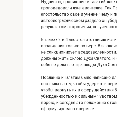
Иудаисты, проникшие в галатийские ц
проповедовали лже-евангелие. Так П
апостольство свое и учение, чему и 
автобиографическом разделе он убеди
результатом откровения, полученного
В главах 3 и 4 апостол отстаивал ист
оправдании только по вере. В заключ
не санкционирует вседозволенности, в
должны жить силою Духа Святого, и ч
себя не дела плоти, а плоды Духа Свят
Послание к Галатам было написано дл
состояла в том, чтобы удержать пер
чтобы вернуть их в сферу действия б
убежденностью и сильным чувством у
верою, и сегодня это положение столь
сформулировано впервые.