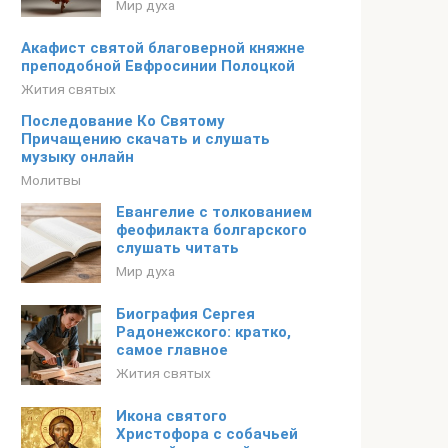
Мир духа
Акафист святой благоверной княжне
преподобной Евфросинии Полоцкой
Жития святых
Последование Ко Святому
Причащению скачать и слушать
музыку онлайн
Молитвы
Евангелие с толкованием
феофилакта болгарского
слушать читать
Мир духа
Биография Сергея
Радонежского: кратко,
самое главное
Жития святых
Икона святого
Христофора с собачьей