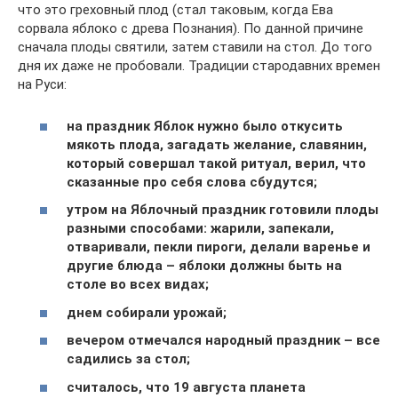
что это греховный плод (стал таковым, когда Ева
сорвала яблоко с древа Познания). По данной причине
сначала плоды святили, затем ставили на стол. До того
дня их даже не пробовали. Традиции стародавних времен
на Руси:
на праздник Яблок нужно было откусить
мякоть плода, загадать желание, славянин,
который совершал такой ритуал, верил, что
сказанные про себя слова сбудутся;
утром на Яблочный праздник готовили плоды
разными способами: жарили, запекали,
отваривали, пекли пироги, делали варенье и
другие блюда – яблоки должны быть на
столе во всех видах;
днем собирали урожай;
вечером отмечался народный праздник – все
садились за стол;
считалось, что 19 августа планета