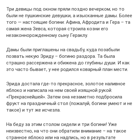
Три девицы под окном пряли поздно вечерком; но то
были не пушкинские девушки, а изысканные дамы. Более
того — настоящие богини: Афина, Афродита и Гера – та
самая жена Зевса, которая строила козни его
незаконнорожденному сыну Гераклу.
Дамы были приглашены на свадьбу, куда позабыли
позвать некую Эриду – богиню раздора. Та была
страшно рассержена и обижена до глубины души. И как
это часто бывает, у нее родился коварный план мести.
Эрида достала где-то прекрасное, золотое наливное
яблоко и написала на нем своей изящной рукой:
«Прекраснейшей». Затем она незаметно подбросила
фрукт на праздничный стол (пожалуй, богини умеют и не
такое) и тут же исчезла.
На беду за этим столом сидели и три богини! Уже
неизвестно, на что они обратили внимание – на такое
странное яблоко или на надпись, но в результате