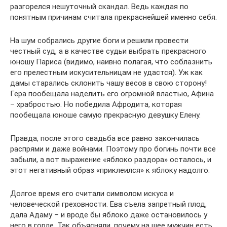
разгорелся нешуточный скандал. Ведь каждая по
понятным причинам считала прекраснейшей именно себя.
На шум собрались другие боги и решили провести
честный суд, а в качестве судьи выбрать прекрасного
юношу Париса (видимо, наивно полагая, что соблазнить
его прелестным искусительницам не удастся). Уж как
дамы старались склонить чашу весов в свою сторону!
Гера пообещала наделить его огромной властью, Афина
– храбростью. Но победила Афродита, которая
пообещала юноше самую прекрасную девушку Елену.
Правда, после этого свадьба все равно закончилась
распрями и даже войнами. Поэтому про богинь почти все
забыли, а вот выражение «яблоко раздора» осталось, и
этот негативный образ «приклеился» к яблоку надолго.
Долгое время его считали символом искуса и
человеческой греховности. Ева съела запретный плод,
дала Адаму – и вроде бы яблоко даже остановилось у
него в горле. Так объясняли, почему на шее мужчин есть