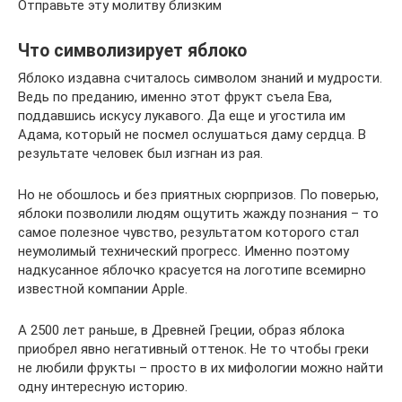
Отправьте эту молитву близким
Что символизирует яблоко
Яблоко издавна считалось символом знаний и мудрости.
Ведь по преданию, именно этот фрукт съела Ева,
поддавшись искусу лукавого. Да еще и угостила им
Адама, который не посмел ослушаться даму сердца. В
результате человек был изгнан из рая.
Но не обошлось и без приятных сюрпризов. По поверью,
яблоки позволили людям ощутить жажду познания – то
самое полезное чувство, результатом которого стал
неумолимый технический прогресс. Именно поэтому
надкусанное яблочко красуется на логотипе всемирно
известной компании Apple.
А 2500 лет раньше, в Древней Греции, образ яблока
приобрел явно негативный оттенок. Не то чтобы греки
не любили фрукты – просто в их мифологии можно найти
одну интересную историю.