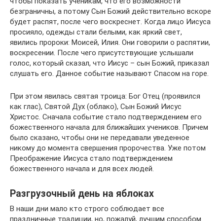
чтобы показать ученикам, что его возможности
безграничны, а потому Сын Божий действительно вскоре
будет распят, после чего воскреснет. Когда лицо Иисуса
просияло, одежды стали белыми, как яркий свет,
явились пророки: Моисей, Илия. Они говорили о распятии,
воскресении. После чего присутствующие услышали
голос, который сказал, что Иисус – сын Божий, приказал
слушать его. Данное событие называют Спасом на горе.
При этом явилась святая троица: Бог Отец (проявился
как глас), Святой Дух (облако), Сын Божий Иисус
Христос. Сначала событие стало подтверждением его
божественного начала для ближайших учеников. Причем
было сказано, чтобы они не передавали уведенное
никому до момента свершения пророчества. Уже потом
Преображение Иисуса стало подтверждением
божественного начала и для всех людей.
Разгрузочный день на яблоках
В наши дни мало кто строго соблюдает все
праздничные традиции, но, пожалуй, лучшим способом