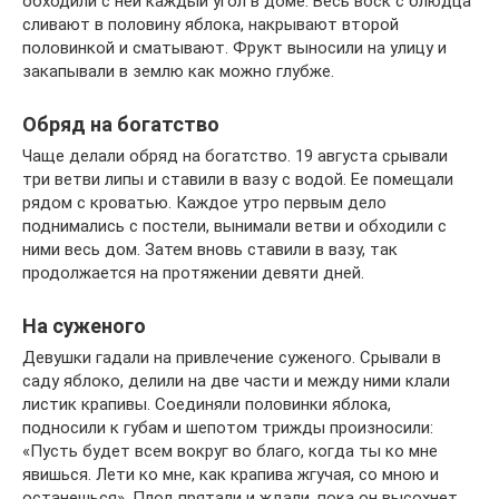
обходили с ней каждый угол в доме. Весь воск с блюдца
сливают в половину яблока, накрывают второй
половинкой и сматывают. Фрукт выносили на улицу и
закапывали в землю как можно глубже.
Обряд на богатство
Чаще делали обряд на богатство. 19 августа срывали
три ветви липы и ставили в вазу с водой. Ее помещали
рядом с кроватью. Каждое утро первым дело
поднимались с постели, вынимали ветви и обходили с
ними весь дом. Затем вновь ставили в вазу, так
продолжается на протяжении девяти дней.
На суженого
Девушки гадали на привлечение суженого. Срывали в
саду яблоко, делили на две части и между ними клали
листик крапивы. Соединяли половинки яблока,
подносили к губам и шепотом трижды произносили:
«Пусть будет всем вокруг во благо, когда ты ко мне
явишься. Лети ко мне, как крапива жгучая, со мною и
останешься». Плод прятали и ждали, пока он высохнет.