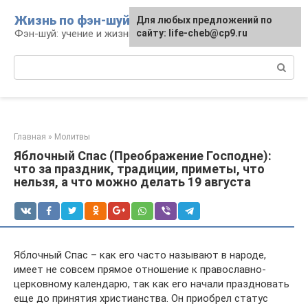
Перейти
Жизнь по фэн-шуй
Для любых предложений по
Для любых предложений по
к
Фэн-шуй: учение и жизнь
сайту: life-cheb@cp9.ru
сайту: life-cheb@cp9.ru
контенту
Поиск:
Главная
»
Молитвы
Яблочный Спас (Преображение Господне):
что за праздник, традиции, приметы, что
нельзя, а что можно делать 19 августа
Яблочный Спас – как его часто называют в народе,
имеет не совсем прямое отношение к православно-
церковному календарю, так как его начали праздновать
еще до принятия христианства. Он приобрел статус