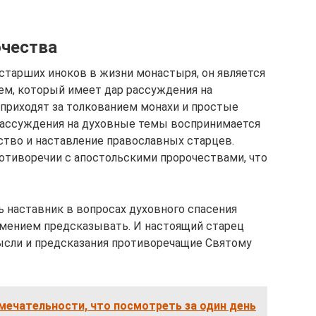
очества
з старших иноков в жизни монастыря, он является
ем, который имеет дар рассуждения на
 приходят за толкованием монахи и простые
 рассуждения на духовные темы воспринимается
ство и наставление православных старцев.
отиворечии с апостольскими пророчествами, что
ь наставник в вопросах духовного спасения
 умением предсказывать. И настоящий старец
мысли и предсказания противоречащие Святому
мечательности, что посмотреть за один день