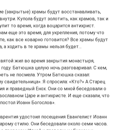
е (закрытые) храмы будут восстанавливать,
внутри. Купола будут золотить, как храмов, так и
тупит то время, когда воцарится антихрист.
ам еще это время, для укрепления, потому что
е, как все коварно готовится? Все храмы будут
, а ходить в те храмы нельзя будет…
святой жил во время закрытия монастыря,
 году. Батюшка целую ночь разговаривал. С кем,
треть не посмела. Утром Батюшка сказал:
у свидетельница». Я спросила: «Кто?» А Старец
ия и праведный Енох. Они со мной беседовали о
вославном Царе и антихристе. И еще сказали, что
постол Иоанн Богослов».
Лаврентия удостоил посещения Евангелист Иоанн
тарому стилю. Они беседовали около семи часов.