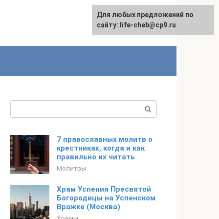
Для любых предложений по
Для любых предложений по
сайту: life-cheb@cp9.ru
сайту: life-cheb@cp9.ru
Поиск:
7 православных молитв о
крестниках, когда и как
правильно их читать
Молитвы
Храм Успения Пресвятой
Богородицы на Успенском
Вражке (Москва)
Храмы