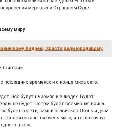
ое пророком Илией и праведным Енохом и
 Воскресении мертвых и Страшном Суде
всему миру
лаженному Андрею, Христа ради юродивому.
 Григорий:
 о последних временах и о конце мира сего.
дет. Все будут на земле и в людях. Будет
воды не будет. Потом будет всемирная война.
зо будет гореть, камни плавиться. Огонь и дым
т. Людей останется очень мало, и тогда начнут
одного царя».