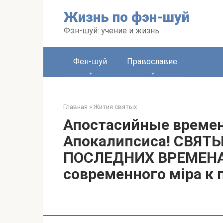
Перейти
Жизнь по фэн-шуй
к
контенту
Фэн-шуй: учение и жизнь
Фен-шуй
Православие
Главная
»
Жития святых
Апостасийные времен
Апокалипсиса! СВЯТ
ПОСЛЕДНИХ ВРЕМЕНАХ
современного мiра к 