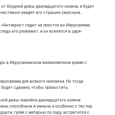
 от блудной девы двенадцатого колена, и будет
гочестивые увидят его страшно ужасным…
 «Антихрист сядет на престол во Иерусалиме.
сподь его развяжет, и он вселится в царя-
арь в Иерусалимском великолепном храме с
русалима для всякого человека. Но тогда
е будет сделано, чтобы прельстить.
дной девы-еврейки двенадцатого колена
чень способным и умным, а особенно с тех пор
дцати, гуляя с матерью по саду, встретится с