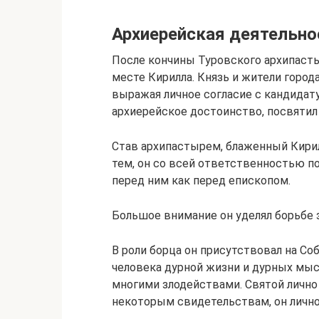
Архиерейская деятельно
После кончины Туровского архипаст
месте Кирилла. Князь и жители город
выражая личное согласие с кандидату
архиерейское достоинство, посвятил 
Став архипастырем, блаженный Кирил
тем, он со всей ответственностью п
перед ним как перед епископом.
Большое внимание он уделял борьбе 
В роли борца он присутствовал на Со
человека дурной жизни и дурных мыс
многими злодействами. Святой лично 
некоторым свидетельствам, он лично