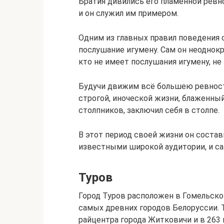
Братия дивились его пламенной ревн
и он служил им примером.
Одним из главных правил поведения 
послушание игумену. Сам он неоднокр
кто не имеет послушания игумену, не
Будучи движим всё большею ревност
строгой, иноческой жизни, блаженны
столпников, заключил себя в столпе.
В этот период своей жизни он соста
известными широкой аудитории, и сам
Туров
Город Туров расположен в Гомельской
самых древних городов Белоруссии. 
райцентра города Житковичи и в 263 