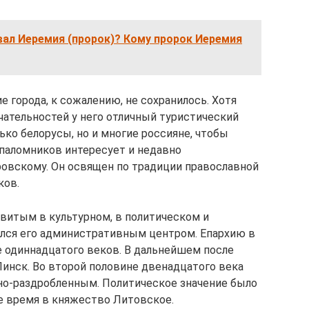
ал Иеремия (пророк)? Кому пророк Иеремия
 города, к сожалению, не сохранилось. Хотя
ательностей у него отличный туристический
ько белорусы, но и многие россияне, чтобы
 паломников интересует и недавно
овскому. Он освящен по традиции православной
ков.
витым в культурном, в политическом и
ялся его административным центром. Епархию в
е одиннадцатого веков. В дальнейшем после
Пинск. Во второй половине двенадцатого века
но-раздробленным. Политическое значение было
ое время в княжество Литовское.