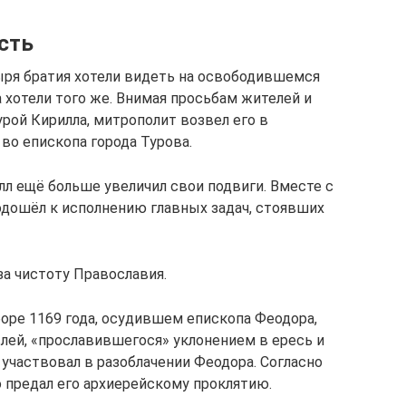
сть
ыря братия хотели видеть на освободившемся
а хотели того же. Внимая просьбам жителей и
рой Кирилла, митрополит возвел его в
во епископа города Турова.
л ещё больше увеличил свои подвиги. Вместе с
одошёл к исполнению главных задач, стоявших
за чистоту Православия.
боре 1169 года, осудившем епископа Феодора,
лей, «прославившегося» уклонением в ересь и
участвовал в разоблачении Феодора. Согласно
 предал его архиерейскому проклятию.