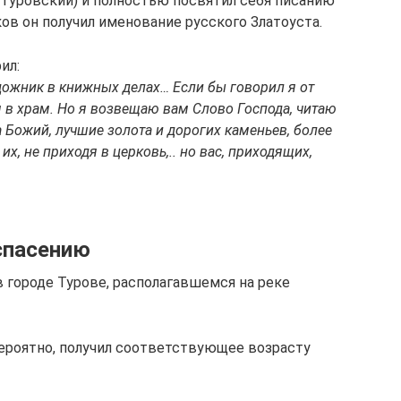
Туровский) и полностью посвятил себя писанию
ов он получил именование русского Златоуста.
ил:
удожник в книжных делах… Если бы говорил я от
я в храм. Но я возвещаю вам Слово Господа, читаю
 Божий, лучшие золота и дорогих каменьев, более
их, не приходя в церковь,.. но вас, приходящих,
спасению
в городе Турове, располагавшемся на реке
 вероятно, получил соответствующее возрасту