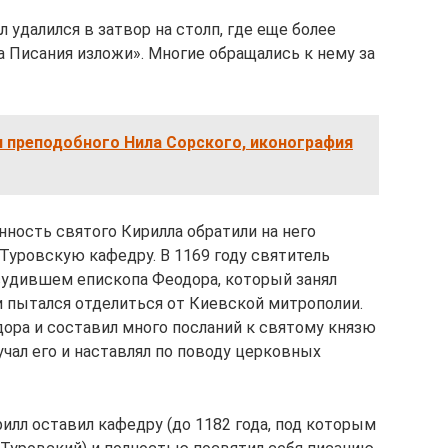
 удалился в затвор на столп, где еще более
а Писания изложи». Многие обращались к нему за
я преподобного Нила Сорского, иконография
ность святого Кирилла обратили на него
 Туровскую кафедру. В 1169 году святитель
осудившем епископа Феодора, который занял
и пытался отделиться от Киевской митрополии.
дора и составил много посланий к святому князю
чал его и наставлял по поводу церковных
илл оставил кафедру (до 1182 года, под которым