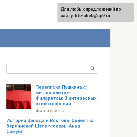
Для любых предложений по
Для любых предложений по
сайту: life-cheb@cp9.ru
сайту: life-cheb@cp9.ru
Поиск:
Переписка Пушкина с
митрополитом
Филаретом: 3 интересных
стихотворения
Жития святых
Истории Запада и Востока. Солистка
берлинской Штаатсоперы Анна
Самуил