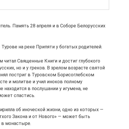
титель. Память 28 апреля и в Соборе Белорусских
де Турове на реке Припяти у богатых родителей.
м читал Священные Книги и достиг глубокого
усских, но и у греков. В зрелом возрасте святой
ринял постриг в Туровском Борисоглебском
сте и молитве и учил иноков полному
е находится в послушании у игумена, не
может спастись.
ирилла об иноческой жизни, одно из которых —
тхого Закона и от Нового» — может быть
 в монастыре.