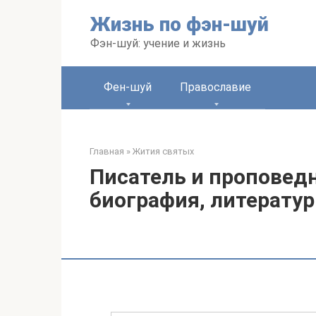
Перейти
Жизнь по фэн-шуй
к
контенту
Фэн-шуй: учение и жизнь
Фен-шуй
Православие
Главная
»
Жития святых
Писатель и проповед
биография, литерату