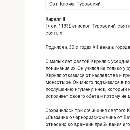
Свт. Кирилл Туровский
Кирилл II
(+ ок. 1183), епископ Туровский, свя
святых
Родился в 30-х годах XII века в горо
С малых лет святой Кирилл с усердие
понимания их. Он учился не только у р
Кирилл отказался от наследства и п
монастыре. Он много подвизался в по
послушанию игумену: инок, который н
исполняет своего обета и потому не 
Сохранилось три сочинения святого К
«Сказание о черноризском чине от Ве
отнесено ко времени пребывания его