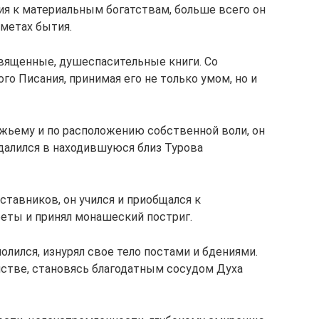
ия к материальным богатствам, больше всего он
метах бытия.
вященные, душеспасительные книги. Со
о Писания, принимая его не только умом, но и
жьему и по расположению собственной воли, он
удалился в находившуюся близ Турова
тавников, он учился и приобщался к
беты и принял монашеский постриг.
олился, изнурял свое тело постами и бдениями.
стве, становясь благодатным сосудом Духа