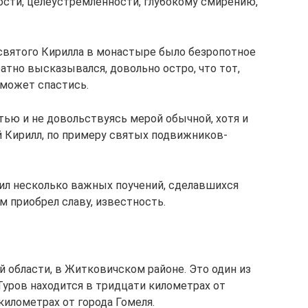
ости, целеустремленности, глубокому смирению,
святого Кирилла в монастыре было безропотное
атно высказывался, довольно остро, что тот,
 может спастись.
ью и не довольствуясь мерой обычной, хотя и
й Кирилл, по примеру святых подвижников-
вил несколько важных поучений, сделавшихся
 приобрел славу, известность.
 области, в Житковичском районе. Это один из
Туров находится в тридцати километрах от
километрах от города Гомеля.