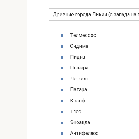
Древние города Ликии (с запада на 
Телмессос
Сидима
Пидна
Пынара
Летоон
Патара
Ксанф
Тлос
Эноанда
Антифеллос