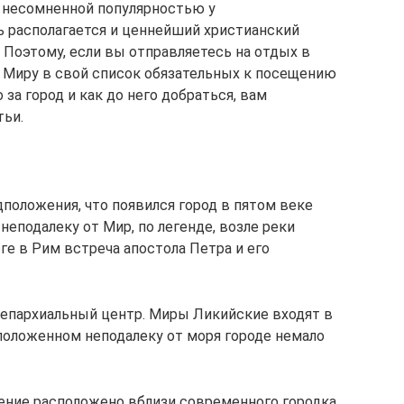
 несомненной популярностью у
ь располагается и ценнейший христианский
 Поэтому, если вы отправляетесь на отдых в
 Миру в свой список обязательных к посещению
 за город и как до него добраться, вам
тьи.
положения, что появился город в пятом веке
неподалеку от Мир, по легенде, возле реки
ге в Рим встреча апостола Петра и его
в епархиальный центр. Миры Ликийские входят в
положенном неподалеку от моря городе немало
ение расположено вблизи современного городка