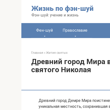
Перейти
Жизнь по фэн-шуй
к
контенту
Фэн-шуй: учение и жизнь
Фен-шуй
Православие
Главная
»
Жития святых
Древний город Мира в
святого Николая
Древний город Демре Мира поистине
уникальная местность, сохранившая