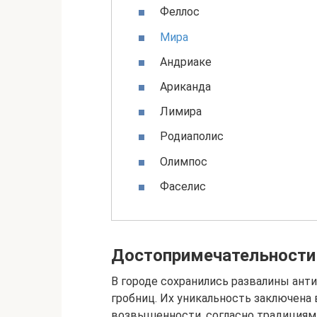
Феллос
Мира
Андриаке
Ариканда
Лимира
Родиаполис
Олимпос
Фаселис
Достопримечательности
В городе сохранились развалины анти
гробниц. Их уникальность заключена
возвышенности, согласно традициям 