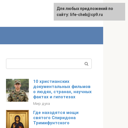
Для любых предложений по
Для любых предложений по
сайту: life-cheb@cp9.ru
сайту: life-cheb@cp9.ru
Поиск:
10 христианских
документальных фильмов
о людях, странах, научных
фактах и гипотезах
Мир духа
Где находятся мощи
святого Спиридона
Тримифунтского