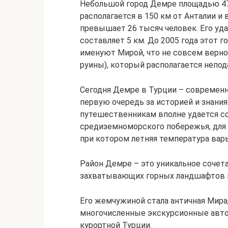
Небольшой город Демре площадью 471
располагается в 150 км от Анталии и
превышает 26 тысяч человек. Его у
составляет 5 км. До 2005 года этот го
именуют Мирой, что не совсем верно.
руины), который располагается непод
Сегодня Демре в Турции – современн
первую очередь за историей и знания
путешественникам вполне удается соч
средиземноморского побережья, для 
при котором летняя температура варь
Район Демре – это уникальное сочет
захватывающих горных ландшафтов и
Его жемчужиной стала античная Мир
многочисленные экскурсионные авто
курортной Турции.