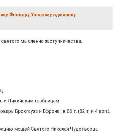
ому Феодору Ушакому адмиралу
 святого мысленно заступничества.
ец
ре и Ликийским гробницам
рь Брокгауза и Ефрона : в 86 т. (82 т. и 4 доп.).
рацию мощей Святого Николая Чудотворца