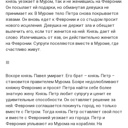
князь уезжает в Муром, так и не женившись на Февронии.
Он посылает ей подарки, но обманутая девушка не
принимает их. В Муроме тело Петра снова покрывается
язвами. Он вновь едет к Февронии и со стыдом просит
нового исцеления. Девушка не держит зла и обещает
вылечить его, если тот женится на ней. Князь дает ей
слово. Излечившись от язв, он действительно женится
на Февронии. Супруги поселяются вместе в Муроме, где
счастливо живут.
III
Вскоре князь Павел умирает. Его брат – князь Петр –
становится правителем Мурома. Бояре недолюбливают
княжну Февронию и просят Петра найти себе более
знатную жену. Князь Петр любит супругу и ценит ее
удивительные способности. Он оставляет решение за
ней. Феврония соглашается покинуть город, но только
вместе с Петром. Тогда князь Петр оставляет свой пост
и вместе с Февронией уезжает из города. Петр и
Феврония уплывают из Мурома на кораблях. На