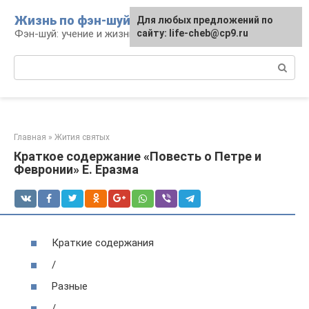
Перейти
Жизнь по фэн-шуй
Для любых предложений по
Для любых предложений по
к
Фэн-шуй: учение и жизнь
сайту: life-cheb@cp9.ru
сайту: life-cheb@cp9.ru
контенту
Поиск:
Главная
»
Жития святых
Краткое содержание «Повесть о Петре и
Февронии» Е. Еразма
Краткие содержания
/
Разные
/