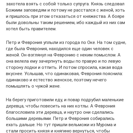
захотела взять с собой только супруга. Князь следовал
Божиим заповедям и потому не расстался с женой, хоть
и пришлось при этом отказаться от княжества. А бояре
были довольны таким решением, ибо каждый из них сам
хотел быть правителем.
Петр и Феврония уплыли из города по Оке. На том судне,
где была Феврония, находился еще один человек с
женой. Он-взглянул на Февронию с неким помыслом. А
она велела ему зачерпнуть воды по правую и по левую
сторону лодки и отпить. И потом спросила, какая вода
вкуснее. Услышав, что одинаковая, Феврония пояснила:
одинаково и естество женское, поэтому нечего
помышлять о чужой жене.
На берегу приготовили еду, и повар подрубил маленькие
деревца, чтобы повесить на них котлы. А Феврония
благословила эти деревца, и наутро они сделались
большими деревьями. Петр и Феврония собирались
ехать дальше. Но тут пришли вельможи из Мурома и
стали просить князя и княгиню вернуться, чтобы