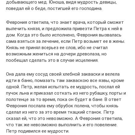
добывающего мед. Юноша, видя мудрость девицы,
поведал ей о беде, постигшей его господина.
Феврония ответила, что знает врача, который сможет
вылечить князя, и предложила привезти Петра к ней в
дом. Когда это было исполнено, Феврония вызвалась
сама взяться за лечение, если Петр возьмет ее в жены.
Князь не принял всерьез ее слов, ибо не считал
возможным жениться на дочери древолаза, но
пообещал сделать это в случае исцеления.
Она дала ему сосуд своей хлебной закваски и велела
идти в баню, помазать там закваскою все язвы, кроме
одной. Петр, желая испытать ее мудрость, послал ей
пучок льна и приказал соткать из него рубашку, порты и
полотенце за то время, пока он будет в бане. В ответ
Феврония послала ему обрубок полена, чтобы князь
сделал из него за это время ткацкий станок. Петр
сказал ей, что это невозможно. А Феврония ответила,
что так же невозможно выполнить и его повеление.
Петр подивился ее мудрости.