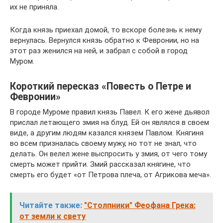
их не приняла.
Когда князь приехал домой, то вскоре болезнь к нему
вернулась. Вернулся князь обратно к Февронии, но на
этот раз женился на ней, и забрал с собой в город
Муром.
Короткий пересказ «Повесть о Петре и
Февронии»
В городе Муроме правил князь Павел. К его жене дьявол
прислал летающего змия на блуд. Ей он являлся в своем
виде, а другим людям казался князем Павлом. Княгиня
во всем призналась своему мужу, но тот не знал, что
делать. Он велел жене выспросить у змия, от чего тому
смерть может прийти. Змий рассказал княгине, что
смерть его будет «от Петрова плеча, от Агрикова меча».
Читайте также:
"Столпники" Феофана Грека:
от земли к свету