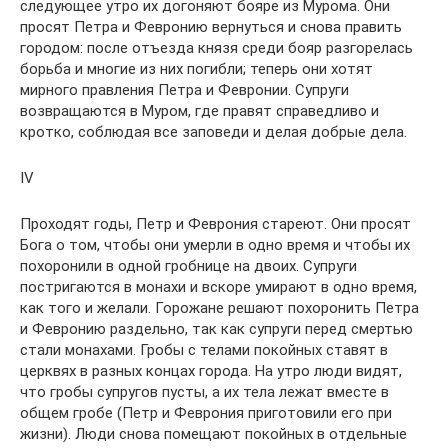
следующее утро их догоняют бояре из Мурома. Они
просят Петра и Февронию вернуться и снова править
городом: после отъезда князя среди бояр разгорелась
борьба и многие из них погибли; теперь они хотят
мирного правления Петра и Февронии. Супруги
возвращаются в Муром, где правят справедливо и
кротко, соблюдая все заповеди и делая добрые дела.
IV
Проходят годы, Петр и Феврония стареют. Они просят
Бога о том, чтобы они умерли в одно время и чтобы их
похоронили в одной гробнице на двоих. Супруги
постригаются в монахи и вскоре умирают в одно время,
как того и желали. Горожане решают похоронить Петра
и Февронию раздельно, так как супруги перед смертью
стали монахами. Гробы с телами покойных ставят в
церквях в разных концах города. На утро люди видят,
что гробы супругов пусты, а их тела лежат вместе в
общем гробе (Петр и Феврония приготовили его при
жизни). Люди снова помещают покойных в отдельные