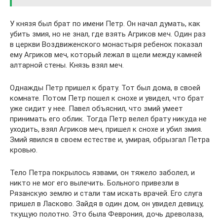
У князя был брат по имени Петр. Он начал думать, как
убить змия, но не знал, где взять Агриков меч. Один раз
в церкви Воздвиженского монастыря ребенок показал
ему Агриков меч, который лежал в щели между камней
алтарной стены. Князь взял меч.
Однажды Петр пришел к брату. Тот был дома, в своей
комнате. Потом Петр пошел к снохе и увидел, что брат
уже сидит у нее. Павел объяснил, что змий умеет
принимать его облик. Тогда Петр велел брату никуда не
уходить, взял Агриков меч, пришел к снохе и убил змия.
Змий явился в своем естестве и, умирая, обрызгал Петра
кровью.
Тело Петра покрылось язвами, он тяжело заболел, и
никто не мог его вылечить. Больного привезли в
Рязанскую землю и стали там искать врачей. Его слуга
пришел в Ласково. Зайдя в один дом, он увидел девицу,
ткущую полотно. Это была Феврония, дочь древолаза,