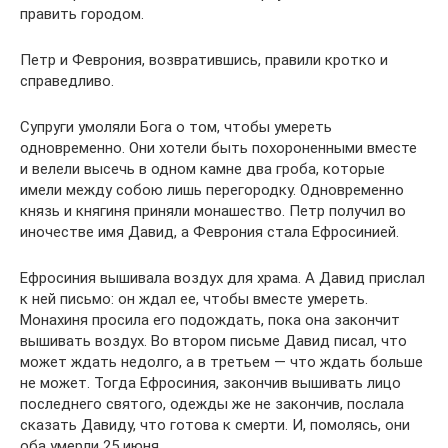
править городом.
Петр и Феврония, возвратившись, правили кротко и
справедливо.
Супруги умоляли Бога о том, чтобы умереть
одновременно. Они хотели быть похороненными вместе
и велели высечь в одном камне два гроба, которые
имели между собою лишь перегородку. Одновременно
князь и княгиня приняли монашество. Петр получил во
иночестве имя Давид, а Феврония стала Ефросинией.
Ефросиния вышивала воздух для храма. А Давид прислал
к ней письмо: он ждал ее, чтобы вместе умереть.
Монахиня просила его подождать, пока она закончит
вышивать воздух. Во втором письме Давид писал, что
может ждать недолго, а в третьем — что ждать больше
не может. Тогда Ефросиния, закончив вышивать лицо
последнего святого, одежды же не закончив, послала
сказать Давиду, что готова к смерти. И, помолясь, они
оба умерли 25 июня.