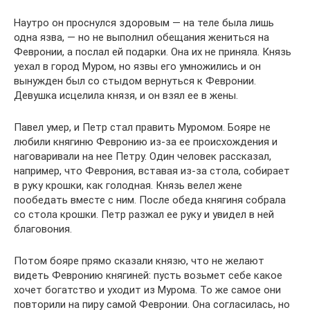
Наутро он проснулся здоровым — на теле была лишь
одна язва, — но не выполнил обещания жениться на
Февронии, а послал ей подарки. Она их не приняла. Князь
уехал в город Муром, но язвы его умножились и он
вынужден был со стыдом вернуться к Февронии.
Девушка исцелила князя, и он взял ее в жены.
Павел умер, и Петр стал править Муромом. Бояре не
любили княгиню Февронию из-за ее происхождения и
наговаривали на нее Петру. Один человек рассказал,
например, что Феврония, вставая из-за стола, собирает
в руку крошки, как голодная. Князь велел жене
пообедать вместе с ним. После обеда княгиня собрала
со стола крошки. Петр разжал ее руку и увидел в ней
благовония.
Потом бояре прямо сказали князю, что не желают
видеть Февронию княгиней: пусть возьмет себе какое
хочет богатство и уходит из Мурома. То же самое они
повторили на пиру самой Февронии. Она согласилась, но