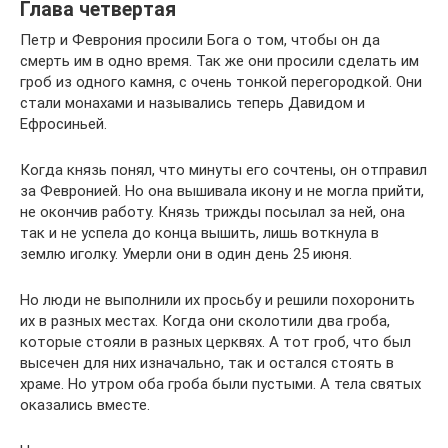
Глава четвертая
Петр и Феврония просили Бога о том, чтобы он да
смерть им в одно время. Так же они просили сделать им
гроб из одного камня, с очень тонкой перегородкой. Они
стали монахами и назывались теперь Давидом и
Ефросиньей.
Когда князь понял, что минуты его сочтены, он отправил
за Февронией. Но она вышивала икону и не могла прийти,
не окончив работу. Князь трижды посылал за ней, она
так и не успела до конца вышить, лишь воткнула в
землю иголку. Умерли они в один день 25 июня.
Но люди не выполнили их просьбу и решили похоронить
их в разных местах. Когда они сколотили два гроба,
которые стояли в разных церквях. А тот гроб, что был
высечен для них изначально, так и остался стоять в
храме. Но утром оба гроба были пустыми. А тела святых
оказались вместе.