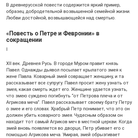
В древнерусской повести содержится яркий пример,
образец добродетельной возвышенной семейной жизни.
Любви достойной, возвышающейся над смертью.
«Повесть о Петре и Февронии» в
сокращении
I
XII век. Древнея Русь. В городе Муром правит князь
Павел. Однажды дьявол посылает крылатого змея к
жене Павла. Коварный змей совращает женщину, и та
рассказывает все супругу. Павел просит жену узнать от
змея, какая смерть ждет его. Женщине удается узнать,
что змею суждено погибнуть “от Петрова плеча и от
Агрикова меча”. Павел рассказывает своему брату Петру
о змее и его словах. Храбрый Петр понимает, что это он
должен убить коварного змея. Чудесным образом он
находит тот самый Агриков меч в местной церкви. Когда
змей вновь появляется во дворце, Петр убивает его с
помощью Агрикова меча. Умирая, змей обрызгивает