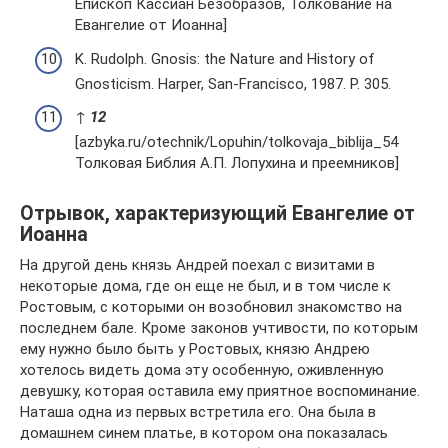
Епископ Кассиан Безобразов, Толкование на
Евангелие от Иоанна]
K. Rudolph. Gnosis: the Nature and History of
Gnosticism. Harper, San-Francisco, 1987. P. 305.
↑
1
2
[azbyka.ru/otechnik/Lopuhin/tolkovaja_biblija_54
Толковая Библия А.П. Лопухина и преемников]
Отрывок, характеризующий Евангелие от
Иоанна
На другой день князь Андрей поехал с визитами в
некоторые дома, где он еще не был, и в том числе к
Ростовым, с которыми он возобновил знакомство на
последнем бале. Кроме законов учтивости, по которым
ему нужно было быть у Ростовых, князю Андрею
хотелось видеть дома эту особенную, оживленную
девушку, которая оставила ему приятное воспоминание.
Наташа одна из первых встретила его. Она была в
домашнем синем платье, в котором она показалась