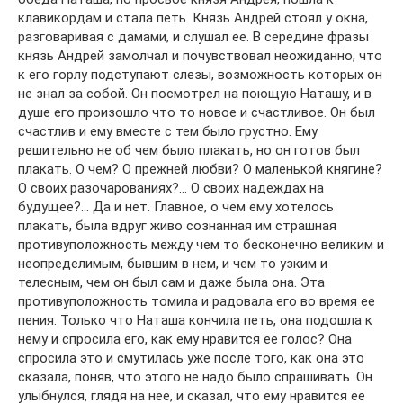
клавикордам и стала петь. Князь Андрей стоял у окна,
разговаривая с дамами, и слушал ее. В середине фразы
князь Андрей замолчал и почувствовал неожиданно, что
к его горлу подступают слезы, возможность которых он
не знал за собой. Он посмотрел на поющую Наташу, и в
душе его произошло что то новое и счастливое. Он был
счастлив и ему вместе с тем было грустно. Ему
решительно не об чем было плакать, но он готов был
плакать. О чем? О прежней любви? О маленькой княгине?
О своих разочарованиях?… О своих надеждах на
будущее?… Да и нет. Главное, о чем ему хотелось
плакать, была вдруг живо сознанная им страшная
противуположность между чем то бесконечно великим и
неопределимым, бывшим в нем, и чем то узким и
телесным, чем он был сам и даже была она. Эта
противуположность томила и радовала его во время ее
пения. Только что Наташа кончила петь, она подошла к
нему и спросила его, как ему нравится ее голос? Она
спросила это и смутилась уже после того, как она это
сказала, поняв, что этого не надо было спрашивать. Он
улыбнулся, глядя на нее, и сказал, что ему нравится ее