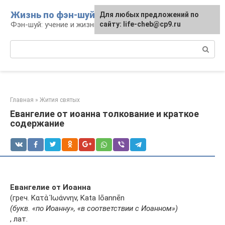
Перейти
Жизнь по фэн-шуй
Для любых предложений по
Для любых предложений по
к
Фэн-шуй: учение и жизнь
сайту: life-cheb@cp9.ru
сайту: life-cheb@cp9.ru
контенту
Поиск:
Главная
»
Жития святых
Евангелие от иоанна толкование и краткое
содержание
Евангелие от Иоанна
(греч. Κατὰ Ἰωάννην, Kata Iōannēn
(букв. «по Иоанну», «в соответствии с Иоанном»)
, лат.