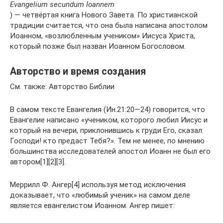
Evangelium secundum Ioannem
) — четвёртая книга Нового Завета. По христианской
традиции считается, что она была написана апостолом
Иоанном, «возлюбленным учеником» Иисуса Христа,
который позже был назван Иоанном Богословом.
Авторство и время создания
См. также: Авторство Библии
В самом тексте Евангелия (Ин.21:20—24) говорится, что
Евангелие написано «учеником, которого любил Иисус и
который на вечери, приклонившись к груди Его, сказал:
Господи! кто предаст Тебя?». Тем не менее, по мнению
большинства исследователей апостол Иоанн не был его
автором[1][2][3].
Меррилл Ф. Ангер[4] используя метод исключения
доказывает, что «любимый ученик» на самом деле
является евангелистом Иоанном. Ангер пишет: