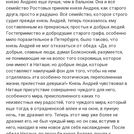
князю Андрею еще лучше, чем в бальном. Она и всё
семейство Ростовых приняли князя Андрея, как старого
друга, просто и радушно. Всё семейство, которое строго
судил прежде князь Андрей, теперь показалось ему
составленным из прекрасных, простых и добрых людей.
Гостеприимство и добродушие старого графа, особенно
мило поразительное в Петербурге, было таково, что
князь Андрей не мог отказаться от обеда. «Да, это
добрые, славные люди, думал Болконский, разумеется,
не понимающие ни на волос того сокровища, которое
они имеют в Наташе; но добрые люди, которые
составляют наилучший фон для того, чтобы на нем
отделялась эта особенно поэтическая, переполненная
жизни, прелестная девушка!» Князь Андрей чувствовал в
Наташе присутствие совершенно чуждого для него,
особенного мира, преисполненного каких то
неизвестных ему радостей, того чуждого мира, который
еще тогда, в отрадненской аллее и на окне, в лунную
ночь, так дразнил его. Теперь этот мир уже более не
дразнил его, не был чуждый мир; но он сам, вступив в
него, находил в нем новое для себя наслаждение. После
обеда Наташа, по просьбе князя Андрея, пошла к