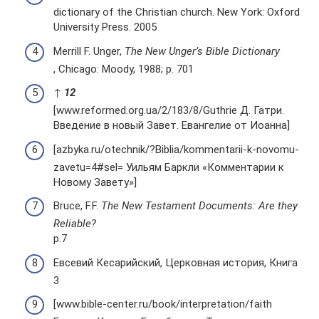
dictionary of the Christian church. New York: Oxford
University Press. 2005
Merrill F. Unger,
The New Unger’s Bible Dictionary
, Chicago: Moody, 1988; p. 701
↑
1
2
[www.reformed.org.ua/2/183/8/Guthrie Д. Гатри.
Введение в новый Завет. Евангелие от Иоанна]
[azbyka.ru/otechnik/?Biblia/kommentarii-k-novomu-
zavetu=4#sel= Уильям Баркли «Комментарии к
Новому Завету»]
Bruce, F.F.
The New Testament Documents: Are they
Reliable?
p.7
Евсевий Кесарийский, Церковная история, Книга
3
[www.bible-center.ru/book/interpretation/faith