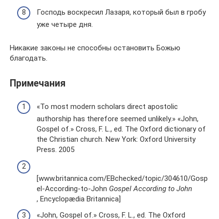
Господь воскресил Лазаря, который был в гробу
уже четыре дня.
Никакие законы не способны остановить Божью
благодать.
Примечания
«To most modern scholars direct apostolic
authorship has therefore seemed unlikely.» «John,
Gospel of.» Cross, F. L., ed. The Oxford dictionary of
the Christian church. New York: Oxford University
Press. 2005
[www.britannica.com/EBchecked/topic/304610/Gosp
el-According-to-John
Gospel According to John
, Encyclopædia Britannica]
«John, Gospel of.» Cross, F. L., ed. The Oxford