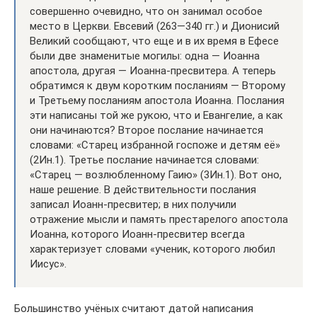
совершенно очевидно, что он занимал особое
место в Церкви. Евсевий (263—340 гг.) и Дионисий
Великий сообщают, что еще и в их время в Ефесе
были две знаменитые могилы: одна — Иоанна
апостола, другая — Иоанна-пресвитера. А теперь
обратимся к двум коротким посланиям — Второму
и Третьему посланиям апостола Иоанна. Послания
эти написаны той же рукою, что и Евангелие, а как
они начинаются? Второе послание начинается
словами: «Старец избранной госпоже и детям её»
(2Ин.1). Третье послание начинается словами:
«Старец — возлюбленному Гаию» (3Ин.1). Вот оно,
наше решение. В действительности послания
записал Иоанн-пресвитер; в них получили
отражение мысли и память престарелого апостола
Иоанна, которого Иоанн-пресвитер всегда
характеризует словами «ученик, которого любил
Иисус».
Большинство учёных считают датой написания