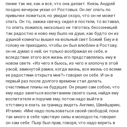
пение так же, как и всё, что она делает. Князь Андрей
поздно вечером уехал от Ростовых. Он лег спать по
привычке ложиться, но увидал скоро, что он не может
спать. Он то, зажжа свечку, сидел в постели, то вставал,
то опять ложился, нисколько не тяготясь бессонницей:
так радостно и ново ему было на душе, как будто он из
душной комнаты вышел на вольный свет Божий. Ему и в
голову не приходило, чтобы он был влюблен в Ростову;
он не думал о ней; он только воображал ее себе, и
вследствие этого вся жизнь его представлялась ему в
новом свете. «Из чего я бьюсь, из чего я хлопочу в этой
узкой, замкнутой рамке, когда жизнь, вся жизнь со всеми
ее радостями открыта мне?» говорил он себе. И он в
первый раз после долгого времени стал делать
счастливые планы на будущее. Он решил сам собою, что
ему надо заняться воспитанием своего сына, найдя ему
воспитателя и поручив ему; потом надо выйти в
отставку и ехать за границу, видеть Англию, Швейцарию,
Италию. «Мне надо пользоваться своей свободой, пока
так много в себе чувствую силы и молодости, говорил
он сам себе. Пьер был прав, говоря, что надо верить в