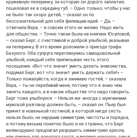
кружевную пелеринку, за которую он дорого заплатил,
поцеловал ее в середину губ. – Одно только, чтобы у нас
не было так скоро детей, – сказал он по
бессознательной для себя филиации идей. – Да, –
отвечала Вера, – я совсем этого не желаю. Надо жить
для общества. – Точно такая была на княгине Юсуповой,
– сказал Берг, с счастливой и доброй улыбкой, указывая
на пелеринку. В это время доложили о приезде графа
Безухого. Оба супруга переглянулись самодовольной
улыбкой, каждый себе приписывая честь этого
посещения. «Вот что значит уметь делать знакомства,
подумал Берг, вот что значит уметь держать себя!» –
Только пожалуйста, когда я занимаю гостей, – сказала
Вера, – ты не перебивай меня, потому что я знаю чем
занять каждого, и в каком обществе что надо говорить.
Берг тоже улыбнулся. – Нельзя же: иногда с мужчинами
мужской разговор должен быть, – сказал он. Пьер был
принят в новенькой гостиной, в которой нигде сесть
нельзя было, не нарушив симметрии, чистоты и порядка,
и потому весьма понятно было и не странно, что Берг
великодушно предлагал разрушить симметрию кресла,
или дивана для дорогого гостя, и видимо находясь сам в