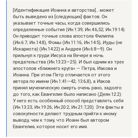
[Идентификация Иоанна и авторства]… может
быть выведено из [следующих] фактов. Он
указывает точные часы, когда совершились
определенные события (Ин.1:39; Ин.4:6,52; Ин.19:14).
Он приводит точные слова апостола Филиппа
(Ин.6:7; Ин.14:8), Фомы (Ин.11:16, Ин.14:5), Иуды (не
Искариота) (Ин.14:22) и Андрея (Ин.6:8—9). Он
прильнул к груди Иисуса на Вечере в ночь
предательства (Ин.13:23—25). И был одним из трех
апостолов «ближнего круга» — Петра, Иакова и
Иоанна. При этом Петр отличается от этого
автора по имени (Ин.1:41—42; 13:6,8), а Иаков
принял мученическую смерть очень рано, задолго
до того, как Евангелие было написано (Деян.12:2).
У него есть особенный способ представлять себя
(Ин.13:23; Ин.19:26; Ин.20:2; Ин.21:7,20). Эти факты в
совокупности делают трудным прийти к иному
выводу, чем к тому, что Иоанн был автором
Евангелия, которое носит его имя.