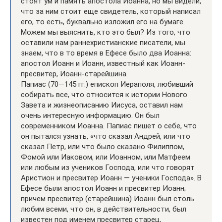
стоят ум и память апостола Иоанна, но мы видели,
что за ним стоит еще свидетель, который написал
его, то есть, буквально изложил его на бумаге.
Можем мы выяснить, кто это был? Из того, что
оставили нам раннехристианские писатели, мы
знаем, что в то время в Ефесе было два Иоанна:
апостол Иоанн и Иоанн, известный как Иоанн-
пресвитер, Иоанн-старейшина.
Папиас (70—145 гг.) епископ Иераполя, любивший
собирать все, что относится к истории Нового
Завета и жизнеописанию Иисуса, оставил нам
очень интересную информацию. Он был
современником Иоанна. Папиас пишет о себе, что
он пытался узнать, «что сказал Андрей, или что
сказал Петр, или что было сказано Филиппом,
Фомой или Иаковом, или Иоанном, или Матфеем
или любым из учеников Господа, или что говорят
Аристион и пресвитер Иоанн — ученики Господа». В
Ефесе были апостол Иоанн и пресвитер Иоанн;
причем пресвитер (старейшина) Иоанн был столь
любим всеми, что он, в действительности, был
известен под именем пресвитер старец,