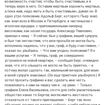
возможность счастия, чтобы быть счастливым, и я
теперь верю в него. Оставим мертвым хоронить мертвых,
а пока жив, надо жить и быть счастливым», думал он. В
одно утро полковник Адольф Берг, которого Пьер знал,
как знал всех в Москве и Петербурге, в чистеньком с
иголочки мундире, с припомаженными наперед
височками, как носил государь Александр Павлович,
приехал к нему. – Я сейчас был у графини, вашей супруги,
и был так несчастлив, что моя просьба не могла быть
исполнена; надеюсь, что у вас, граф, я буду счастливее, –
сказал он, улыбаясь. – Что вам угодно, полковник? Я к
вашим услугам. – Я теперь, граф, уж совершенно
устроился на новой квартире, – сообщил Берг, очевидно
зная, что это слышать не могло не быть приятно; – и
потому желал сделать так, маленький вечерок для моих
и моей супруги знакомых. (Он еще приятнее улыбнулся.) Я
хотел просить графиню и вас сделать мне честь
пожаловать к нам на чашку чая и… на ужин. – Только
графиня Елена Васильевна, сочтя для себя унизительным
общество каких то Бергов, могла иметь жестокость
отказаться от такого приглашения. – Берг так ясно
объяснил, почему он желает собрать у себя небольшое и