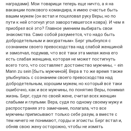
наградами). Мои товарищи теперь еще ничто, а я на
ваканции полкового командира, я имею счастье быть
вашим мужем (он встал и поцеловал руку Веры, но по
пути к ней отогнул угол заворотившегося ковра). И чем я
приобрел всё это? Главное умением выбирать свои
знакомства. Само собой разумеется, что надо быть
добродетельным и аккуратным». Берг улыбнулся с
сознанием своего превосходства над слабой женщиной
и замолчал, подумав, что всё таки эта милая жена его
есть слабая женщина, которая не может постигнуть
всего того, что составляет достоинство мужчины, – ein
Mann zu sein [быть мужчиной]. Вера в то же время также
улыбнулась с сознанием своего превосходства над
добродетельным, хорошим мужем, но который всё таки
ошибочно, как и все мужчины, по понятию Веры, понимал
жизнь. Берг, судя по своей жене, считал всех женщин
слабыми и глупыми. Вера, судя по одному своему мужу и
распространяя это замечание, полагала, что все
мужчины приписывают только себе разум, а вместе с
тем ничего не понимают, горды и эгоисты. Берг встал и,
обняв свою жену осторожно, чтобы не измять