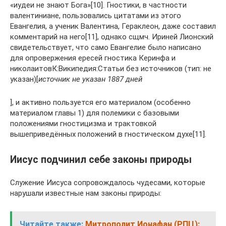
«иудеи не знают Бога»[10]. Гностики, в частности
валентиниане, пользовались цитатами из этого
Евангелия, а ученик Валентина, Гераклеон, даже составил
комментарий на него[11], однако сщмч. Ириней Лионский
свидетельствует, что само Евангелие было написано
для опровержения ересей гностика Керинфа и
николаитовК:Википедия:Статьи без источников (тип: не
указан)[
источник не указан 1887 дней
], и активно пользуется его материалом (особенно
материалом главы 1) для полемики с базовыми
положениями гностицизма и трактовкой
вышеприведённых положений в гностическом духе[11].
Иисус подчинил себе законы природы
Служение Иисуса сопровождалось чудесами, которые
нарушали известные нам законы природы:
Читайте также:
Митрополит Ионафан (РПЦ):