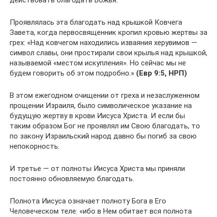
действовать благодать Божья.
Проявлялась эта благодать над крышкой Ковчега
Завета, когда первосвященник кропил кровью жертвы за
грех: «Над ковчегом находились изваяния херувимов —
символ славы, они простирали свои крылья над крышкой,
называемой «местом искупления». Но сейчас мы не
будем говорить об этом подробно.»
(Евр 9:5, НРП)
В этом ежегодном очищении от греха и незаслуженном
прощении Израиля, было символическое указание на
будущую жертву в крови Иисуса Христа. И если бы
таким образом Бог не проявлял им Свою благодать, то
по закону Израильский народ давно бы погиб за свою
непокорность.
И третье — от полноты Иисуса Христа мы приняли
постоянно обновляемую благодать.
Полнота Иисуса означает полноту Бога в Его
Человеческом теле: «ибо в Нем обитает вся полнота