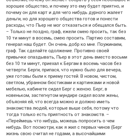
хорошее общество, и почему это ему будет приятно, и
почему он для карт и для чего нибудь дурного жалеет
деньги, но для хорошего общества готов и понести
расходы, что Пьер не мог отказаться и обещался быть.
– Только не поздно, граф, ежели смею просить, так без
10 ти минут в восемь, смею просить. Партию составим,
генерал наш будет. Он очень добр ко мне. Поужинаем,
граф. Так сделайте одолжение. Противно своей
привычке опаздывать, Пьер в этот день вместо восьми
без 10 ти минут, приехал к Бергам в восемь часов без
четверти. Берги, припася, что нужно было для вечера,
уже готовы были к приему гостей. В новом, чистом,
светлом, убранном бюстиками и картинками и новой
мебелью, кабинете сидел Берг с женою. Берг, в
новеньком, застегнутом мундире сидел возле жены,
объясняя ей, что всегда можно и должно иметь
знакомства людей, которые выше себя, потому что
тогда только есть приятность от знакомств. –
«Переймешь что нибудь, можешь попросить о чем
нибудь. Вот посмотри, как я жил с первых чинов (Берг
жизнь свою считал не годами, а высочайшими