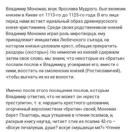
Владимир Мономах, внук Ярослава Мудрого, был великим
князем в Киеве от 1113-го до 1125-го года. В его лице
перед нами встает идеальный образ древнерусского
князя-христианина. Среди своих родственников-князей
Владимир Мономах играл роль миротворца; ему
принадлежит инициатива Любечского съезда, на
котором князья целовали крест, обещая прекратить
раздоры («которы»). Но немногие из князей сдержали
затем свое слово, мы знаем, что некоторые из «братьи»
послали послов к Владимиру, уговаривая его, вместе с
ними, восстать на смоленских князей (Ростиславичей),
чтобы выгнать их из их волости.
Именно после этого посещения послов, которым
Владимир ответил, что не может он «креста
преступити», т. е. нарушить крестного целования,
огорченный вероломством «братии» своей, Мономах
берет Псалтирь, ища утешения в чтении псалмов, и,
раскрыв книгу наугад, читает стих из псалма 42-го –
«Вскуе печалуеши, душе? вскуе смущаещи мя?» Чтение