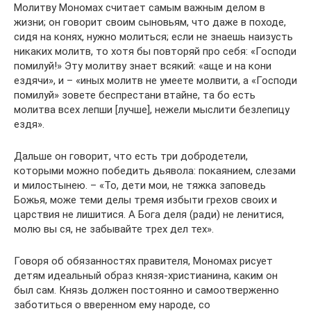
Молитву Мономах считает самым важным делом в
жизни; он говорит своим сыновьям, что даже в походе,
сидя на конях, нужно молиться; если не знаешь наизусть
никаких молитв, то хотя бы повторяй про себя: «Господи
помилуй!» Эту молитву знает всякий: «аще и на кони
ездячи», и – «иных молитв не умеете молвити, а «Господи
помилуй» зовете беспрестани втайне, та бо есть
молитва всех лепши [лучше], нежели мыслити безлепицу
ездя».
Дальше он говорит, что есть три добродетели,
которыми можно победить дьявола: покаянием, слезами
и милостынею. – «То, дети мои, не тяжка заповедь
Божья, може теми делы тремя избыти грехов своих и
царствия не лишитися. А Бога деля (ради) не ленитися,
молю вы ся, не забывайте трех дел тех».
Говоря об обязанностях правителя, Мономах рисует
детям идеальный образ князя-христианина, каким он
был сам. Князь должен постоянно и самоотверженно
заботиться о вверенном ему народе, со