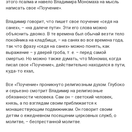
этого псалма и навело Владимира Мономаха на мысль
написать свое «Поучение».
Владимир говорит, что пишет свое поучение «седя на
санех», – «на далече пути». Эти его слова можно
объяснить двояко. В те времена был обычай везти тело
покойника на кладбище, – на санях во все времена года,
так что фразу «седя на санех» можно понять, как
выражение – у дверей гроба, т. е. – перед самой
смертью. Но можно также думать, что Мономах, когда
писал свое «Поучение», действительно находился в пути,
куда-то ехал,.
Все «Поучение» проникнуто религиозным духом. Глубоко
и серьезно смотрит Владимир на религиозные
обязанности человека. Сам он – светский человек,
князь, а по взглядам своим приближается к
монашествующим подвижникам. Он говорит своим
детям о ежедневном посещении церковных служб, о
молитве, – беспрестанной молитве.