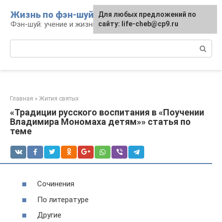
Перейти
Жизнь по фэн-шуй
Для любых предложений по
Для любых предложений по
к
Фэн-шуй: учение и жизнь
сайту: life-cheb@cp9.ru
сайту: life-cheb@cp9.ru
контенту
Поиск:
Главная
»
Жития святых
«Традиции русского воспитания в «Поучении
Владимира Мономаха детям»» статья по
теме
Сочинения
По литературе
Другие