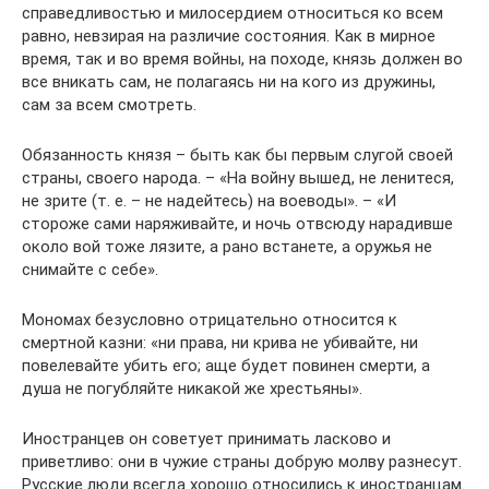
справедливостью и милосердием относиться ко всем
равно, невзирая на различие состояния. Как в мирное
время, так и во время войны, на походе, князь должен во
все вникать сам, не полагаясь ни на кого из дружины,
сам за всем смотреть.
Обязанность князя – быть как бы первым слугой своей
страны, своего народа. – «На войну вышед, не ленитеся,
не зрите (т. е. – не надейтесь) на воеводы». – «И
стороже сами наряживайте, и ночь отвсюду нарадивше
около вой тоже лязите, а рано встанете, а оружья не
снимайте с себе».
Мономах безусловно отрицательно относится к
смертной казни: «ни права, ни крива не убивайте, ни
повелевайте убить его; аще будет повинен смерти, а
душа не погубляйте никакой же хрестьяны».
Иностранцев он советует принимать ласково и
приветливо: они в чужие страны добрую молву разнесут.
Русские люди всегда хорошо относились к иностранцам.