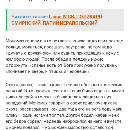
Читайте также:
Глава IV СВ. ПОЛИКАРП
СМИРНСКИЙ. ПАПИЙ ИЕРАПОЛЬСКИЙ
Мономах говорит, что вставать князю надо при восходе
солнца, молиться, посещать заутреню; потом надо
«думать с дружиною», или судить приходящих к нему с
жалобою людей. После обеда в полдень нужно
отдохнуть: «спанье есть от Бога присужено полудне», –
«почивает и зверь, и птицы, и человецы».
Охота («лов») также входит в число обычных княжеских
занятий. В то время в лесах и степях было еще так много
диких зверей, что охота была делом защиты от их
нападений. Мономах говорит о своих приключениях на
охоте: рассказывает, как два тура его на рога подымали,
олень – один ногами топтал, другой бодал, кабан меч с
его бедра сорвал, медведь набросился на него и вместе
с конем повалил, – но Божией милостью остался он