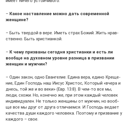
име­ет ниче­го устойчивого.
–
Какое настав­ле­ние мож­но дать совре­мен­ной
женщине?
– Быть твер­дой в вере. Иметь страх Божий. Жить нрав­
ствен­но. Быть христианкой.
–
К чему при­зва­ны сего­дня хри­сти­ан­ки и есть ли
вооб­ще на духов­ном уровне раз­ни­ца в при­зва­нии
жен­щин и мужчин?
– Один закон, одно Еван­ге­лие. Еди­на вера, еди­но Кре­ще­
ние, Един Гос­подь наш Иисус Хри­стос, Кото­рый «вче­ра и
днесь, той же и во веки» (Евр. 13:8). В чем-то все мы,
люди, схо­жи. Но, конеч­но же, при этом каж­дый чело­век
инди­ви­дуа­лен. Не толь­ко жен­щи­ны от муж­чин, но вооб­
ще все мы друг от дру­га отли­ча­ем­ся. И Гос­подь веда­ет
каче­ства души каж­до­го чело­ве­ка. Поэто­му и при­зва­ние у
каж­до­го – свое.