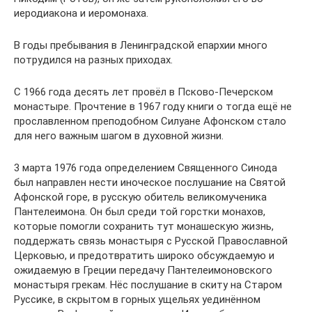
иеродиакона и иеромонаха.
В годы пребывания в Ленинградской епархии много
потрудился на разных приходах.
С 1966 года десять лет провёл в Псково-Печерском
монастыре. Прочтение в 1967 году книги о тогда ещё не
прославленном преподобном Силуане Афонском стало
для него важным шагом в духовной жизни.
3 марта 1976 года определением Священного Синода
был направлен нести иноческое послушание на Святой
Афонской горе, в русскую обитель великомученика
Пантелеимона. Он был среди той горстки монахов,
которые помогли сохранить тут монашескую жизнь,
поддержать связь монастыря с Русской Православной
Церковью, и предотвратить широко обсуждаемую и
ожидаемую в Греции передачу Пантелеимоновского
монастыря грекам. Нёс послушание в скиту на Старом
Руссике, в скрытом в горных ущельях уединённом