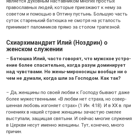
является духовным наставником многих простых
православных людей, которые приезжают к нему за
советом и помощью в Оптину пустынь. Большую часть
суток старенький батюшка не смотря на усталость
принимает паломников прямо за столом трапезной.
Схиархимандрит Илий (Ноздрин) о
женском служении
–
Батюш­ка Илий, часто гово­рят, что муж­ское устро­
е­ние более спа­си­тель­но, когда разум доми­ни­ру­ет
над чув­ства­ми. Но жены-миро­но­си­цы вооб­ще ни о
чем не дума­ли, когда шли за Гос­по­дом. Как так?
– Да, жен­щи­ны по сво­ей люб­ви к Гос­по­ду быва­ют даже
более муже­ствен­ны­ми. «В люб­ви нет стра­ха, но совер­
шен­ная любовь изго­ня­ет страх» (1 Ин. 4:18). И в XX в. при
гоне­ни­ях в нашей стране жен­щи­ны зача­стую сме­лее
высту­па­ли, защи­щая свя­ты­ни. И сей­час мно­гие слу­же­ния
в Церк­ви несут имен­но жен­щи­ны. Тут, конеч­но, мно­го
причин.