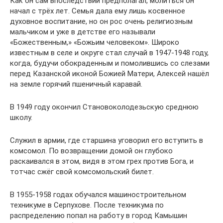
Как он сам впоследствии предполагал, молиться он
начал с трёх лет. Семья дала ему лишь косвенное
духовное воспитание, но он рос очень религиозным
мальчиком и уже в детстве его называли
«Божественным,» «Божьим человеком». Широко
известным в селе и округе стал случай в 1947-1948 году,
когда, будучи обокраденным и помолившись со слезами
перед Казанской иконой Божией Матери, Алексей нашёл
на земле горячий пшеничный каравай.
В 1949 году окончил Становоколодезьскую среднюю
школу.
Служил в армии, где старшина уговорил его вступить в
комсомол. По возвращении домой он глубоко
раскаивался в этом, видя в этом грех против Бога, и
тотчас сжёг свой комсомольский билет.
В 1955-1958 годах обучался машиностроительном
техникуме в Серпухове. После техникума по
распределению попал на работу в город Камышин