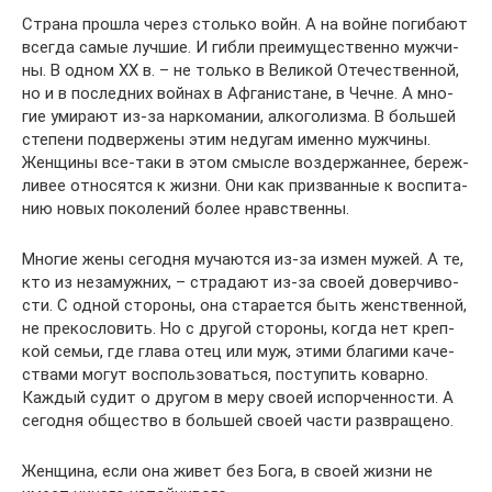
Стра­на про­шла через столь­ко войн. А на войне поги­ба­ют
все­гда самые луч­шие. И гиб­ли пре­иму­ще­ствен­но муж­чи­
ны. В одном XX в. – не толь­ко в Вели­кой Оте­че­ствен­ной,
но и в послед­них вой­нах в Афга­ни­стане, в Чечне. А мно­
гие уми­ра­ют из-за нар­ко­ма­нии, алко­го­лиз­ма. В боль­шей
сте­пе­ни под­вер­же­ны этим неду­гам имен­но муж­чи­ны.
Жен­щи­ны все-таки в этом смыс­ле воз­дер­жан­нее, береж­
ли­вее отно­сят­ся к жиз­ни. Они как при­зван­ные к вос­пи­та­
нию новых поко­ле­ний более нравственны.
Мно­гие жены сего­дня муча­ют­ся из-за измен мужей. А те,
кто из неза­муж­них, – стра­да­ют из-за сво­ей довер­чи­во­
сти. С одной сто­ро­ны, она ста­ра­ет­ся быть жен­ствен­ной,
не пре­ко­сло­вить. Но с дру­гой сто­ро­ны, когда нет креп­
кой семьи, где гла­ва отец или муж, эти­ми бла­ги­ми каче­
ства­ми могут вос­поль­зо­вать­ся, посту­пить ковар­но.
Каж­дый судит о дру­гом в меру сво­ей испор­чен­но­сти. А
сего­дня обще­ство в боль­шей сво­ей части развращено.
Жен­щи­на, если она живет без Бога, в сво­ей жиз­ни не