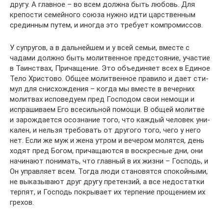
дру­гу. А глав­ное – во всем долж­на быть любовь. Для
кре­по­сти семей­но­го сою­за нуж­но идти цар­ствен­ным
сре­дин­ным путем, и ино­гда это тре­бу­ет компромиссов.
У супру­гов, а в даль­ней­шем и у всей семьи, вме­сте с
чада­ми долж­но быть молит­вен­ное пред­сто­я­ние, уча­стие
в Таин­ствах, При­ча­ще­ние. Это объ­еди­ня­ет всех в Еди­ное
Тело Хри­сто­во. Общее молит­вен­ное пра­ви­ло и дает сти­
мул для снис­хож­де­ния – когда мы вме­сте в вечер­них
молит­вах испо­ве­ду­ем пред Гос­по­дом свои немо­щи и
испра­ши­ва­ем Его все­силь­ной помо­щи. В общей молит­ве
и зарож­да­ет­ся осо­зна­ние того, что каж­дый чело­век уни­
ка­лен, и нель­зя тре­бо­вать от дру­го­го того, чего у него
нет. Если же муж и жена утром и вече­ром молят­ся, день
ходят пред Богом, при­ча­ща­ют­ся в вос­крес­ные дни, они
начи­на­ют пони­мать, что глав­ный в их жиз­ни – Гос­подь, и
Он управ­ля­ет всем. Тогда люди ста­но­вят­ся спо­кой­ны­ми,
не выка­зы­ва­ют друг дру­гу пре­тен­зий, а все недо­стат­ки
тер­пят, и Гос­подь покры­ва­ет их тер­пе­ние про­ще­ни­ем их
грехов.