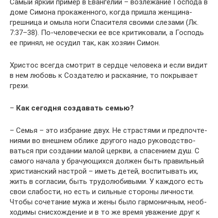
Самый яркий при­мер в Еван­ге­лии – воз­ле­жа­ние Гос­по­да в
доме Симо­на про­ка­жен­но­го, когда при­шла жен­щи­на-
греш­ни­ца и омы­ла ноги Спа­си­те­ля сво­и­ми сле­за­ми (Лк.
7:37–38). По-чело­ве­че­ски ее все кри­ти­ко­ва­ли, а Гос­подь
ее при­нял, не осу­дил так, как хозя­ин Симон.
Хри­стос все­гда смот­рит в серд­це чело­ве­ка и если видит
в нем любовь к Созда­те­лю и рас­ка­я­ние, то покры­ва­ет
грехи.
–
Как сего­дня созда­вать семью?
– Семья – это избра­ние двух. Не стра­стя­ми и пред­по­чте­
ни­я­ми во внеш­нем обли­ке дру­го­го надо руко­вод­ство­
вать­ся при созда­нии малой церк­ви, а спа­се­ни­ем душ. C
само­го нача­ла у бра­чу­ю­щих­ся дол­жен быть пра­виль­ный
хри­сти­ан­ский настрой – иметь детей, вос­пи­ты­вать их,
жить в согла­сии, быть тру­до­лю­би­вы­ми. У каж­до­го есть
свои сла­бо­сти, но есть и силь­ные сто­ро­ны лич­но­сти.
Что­бы соче­та­ние мужа и жены было гар­мо­нич­ным, необ­
хо­ди­мы снис­хож­де­ние и в то же вре­мя ува­же­ние друг к