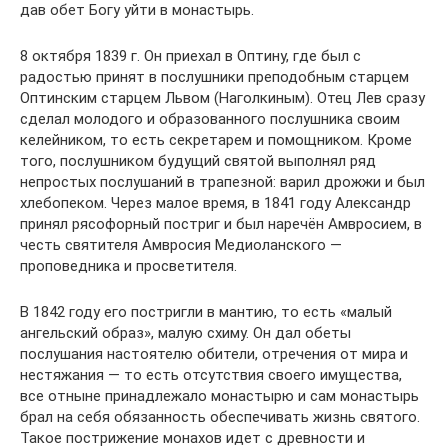
дав обет Богу уйти в монастырь.
8 октября 1839 г. Он приехал в Оптину, где был с
радостью принят в послушники преподобным старцем
Оптинским старцем Львом (Наголкиным). Отец Лев сразу
сделал молодого и образованного послушника своим
келейником, то есть секретарем и помощником. Кроме
того, послушником будущий святой выполнял ряд
непростых послушаний в трапезной: варил дрожжи и был
хлебопеком. Через малое время, в 1841 году Александр
принял рясофорный постриг и был наречён Амвросием, в
честь святителя Амвросия Медиоланского —
проповедника и просветителя.
В 1842 году его постригли в мантию, то есть «малый
ангельский образ», малую схиму. Он дал обеты
послушания настоятелю обители, отречения от мира и
нестяжания — то есть отсутствия своего имущества,
все отныне принадлежало монастырю и сам монастырь
брал на себя обязанность обеспечивать жизнь святого.
Такое пострижение монахов идет с древности и