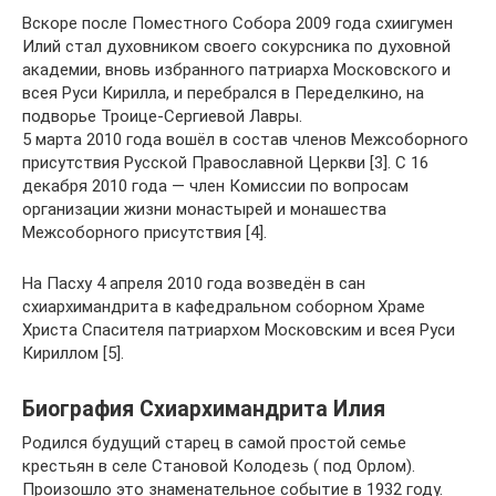
Вскоре после Поместного Собора 2009 года схиигумен
Илий стал духовником своего сокурсника по духовной
академии, вновь избранного патриарха Московского и
всея Руси Кирилла, и перебрался в Переделкино, на
подворье Троице-Сергиевой Лавры.
5 марта 2010 года вошёл в состав членов Межсоборного
присутствия Русской Православной Церкви [3]. С 16
декабря 2010 года — член Комиссии по вопросам
организации жизни монастырей и монашества
Межсоборного присутствия [4].
На Пасху 4 апреля 2010 года возведён в сан
схиархимандрита в кафедральном соборном Храме
Христа Спасителя патриархом Московским и всея Руси
Кириллом [5].
Биография Схиархимандрита Илия
Родился будущий старец в самой простой семье
крестьян в селе Становой Колодезь ( под Орлом).
Произошло это знаменательное событие в 1932 году.