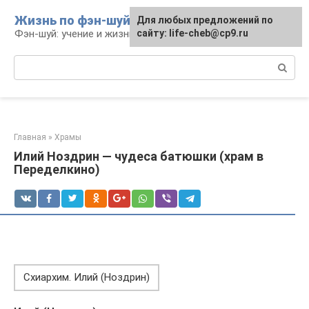
Перейти
Жизнь по фэн-шуй
Для любых предложений по
Для любых предложений по
к
Фэн-шуй: учение и жизнь
сайту: life-cheb@cp9.ru
сайту: life-cheb@cp9.ru
контенту
Поиск:
Главная
»
Храмы
Илий Ноздрин — чудеса батюшки (храм в
Переделкино)
Схиархим. Илий (Ноздрин)