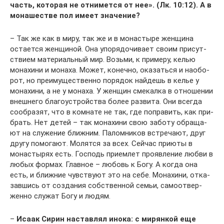
часть, кото­рая не отни­мет­ся от нее». (Лк. 10:12). А в
мона­ше­стве пол име­ет значение?
– Так же как в миру, так же и в мона­сты­ре жен­щи­на
оста­ет­ся жен­щи­ной. Она упо­ря­до­чи­ва­ет сво­им при­сут­
стви­ем мате­ри­аль­ный мир. Возь­ми, к при­ме­ру, келью
мона­хи­ни и мона­ха. Может, конеч­но, ока­зать­ся и наобо­
рот, но пре­иму­ще­ствен­но поря­док най­дешь в келье у
мона­хи­ни, а не у мона­ха. У жен­щин сме­кал­ка в отно­ше­нии
внеш­не­го бла­го­устрой­ства более раз­ви­та. Они все­гда
сооб­ра­зят, что в ком­на­те не так, где попра­вить, как при­
брать. Нет детей – так мона­хи­ни свою забо­ту обра­ща­
ют на слу­же­ние ближ­ним. Палом­ни­ков встре­ча­ют, друг
дру­гу помо­га­ют. Молят­ся за всех. Сей­час при­юты в
мона­сты­рях есть. Гос­подь при­ем­лет про­яв­ле­ние люб­ви в
любых фор­мах. Глав­ное – любовь к Богу. А когда она
есть, и ближ­ние чув­ству­ют это на себе. Мона­хи­ни, отка­
зав­шись от созда­ния соб­ствен­ной семьи, само­от­вер­
жен­но слу­жат Богу и людям.
–
Иса­ак Сирин настав­лял ино­ка: с мирян­кой еще