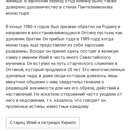
жилище. В афонский период отцу Илиану было также
доверено духовничество в стенах Пантелеимонова
монастыря.
В конце 1980-х годов был призван обратно на Родину и
направлен в восстанавливающуюся Оптину пустынь как
духовник братии. Он прибыл туда в 1989 году, когда
монастырь ещё представлял из себя заросшие
развалины. Вскоре он принял здесь постриг в великую
схиму с именем Илий в честь иного Севастийского
мученика. Он вступил на путь старческого служения в
Оптиной, который продлился 20 лет. Его многочисленные
духовные чада, и даже люди которым довелось лишь
минутное общение с ним, свидетельствовали о
решающей значимости для них его образа, действий и
наставлений. Но искатели откровений часто уходили от
него в недоумении, т.к. казалось что говорит он
прописные истины, известные каждому.
Старец Илий и патриарх Кирилл