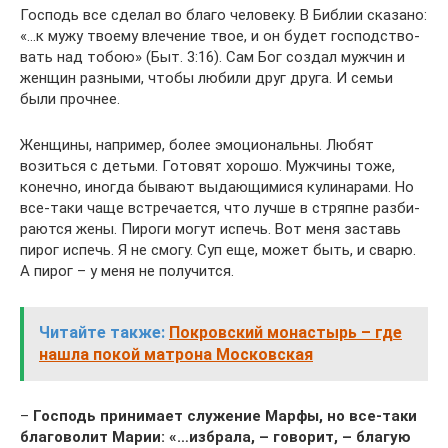
Гос­подь все сде­лал во бла­го чело­ве­ку. В Биб­лии ска­за­но:
«…к мужу тво­е­му вле­че­ние твое, и он будет гос­под­ство­
вать над тобою» (Быт. 3:16). Сам Бог создал муж­чин и
жен­щин раз­ны­ми, что­бы люби­ли друг дру­га. И семьи
были прочнее.
Жен­щи­ны, напри­мер, более эмо­ци­о­наль­ны. Любят
возить­ся с детьми. Гото­вят хоро­шо. Муж­чи­ны тоже,
конеч­но, ино­гда быва­ют выда­ю­щи­ми­ся кули­на­ра­ми. Но
все-таки чаще встре­ча­ет­ся, что луч­ше в стряпне раз­би­
ра­ют­ся жены. Пиро­ги могут испечь. Вот меня заставь
пирог испечь. Я не смо­гу. Суп еще, может быть, и сва­рю.
А пирог – у меня не получится.
Читайте также:
Покровский монастырь – где
нашла покой матрона Московская
–
Гос­подь при­ни­ма­ет слу­же­ние Мар­фы, но все-таки
бла­го­во­лит Марии: «…избра­ла, – гово­рит, – бла­гую