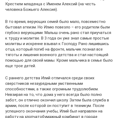
Крестили младенца с Именем Алексий (на честь
человека Божьего Алексия).
В то время, верующих семей было мало, повсеместно
бытовал атеизм. Но Илию повезло – его родители были
глубоко верующими. Малыш очень рано стал приучаться
к труду и молитве. В 3 года он уже знал самые простые
молитвы и искренне взывал к Господу. Рано лишившись
отца, который погиб на фронте, мальчик познал все
тяготы и лишения военного детства и стал настоящей
помощью для своей мамы. Кроме мальчика в семье было
еще трое детей.
С раннего детства Илий отличался среди своих
сверстников незаурядными умственными
способностями, а также огромным трудолюбием.
Невзирая на то, что дома у него всегда было полно
забот, он отлично окончил школу. Затем была служба в
армии, после которой он поступит в техникум. После
успешного окончания учебы, Илий был направлен на
работу на хлопчатобумажный комбинат в городе