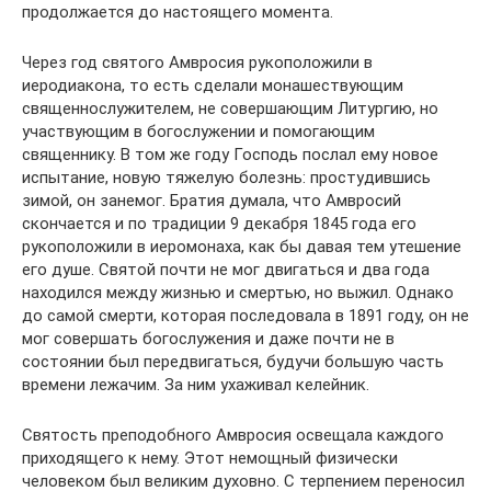
продолжается до настоящего момента.
Через год святого Амвросия рукоположили в
иеродиакона, то есть сделали монашествующим
священнослужителем, не совершающим Литургию, но
участвующим в богослужении и помогающим
священнику. В том же году Господь послал ему новое
испытание, новую тяжелую болезнь: простудившись
зимой, он занемог. Братия думала, что Амвросий
скончается и по традиции 9 декабря 1845 года его
рукоположили в иеромонаха, как бы давая тем утешение
его душе. Святой почти не мог двигаться и два года
находился между жизнью и смертью, но выжил. Однако
до самой смерти, которая последовала в 1891 году, он не
мог совершать богослужения и даже почти не в
состоянии был передвигаться, будучи большую часть
времени лежачим. За ним ухаживал келейник.
Святость преподобного Амвросия освещала каждого
приходящего к нему. Этот немощный физически
человеком был великим духовно. С терпением переносил