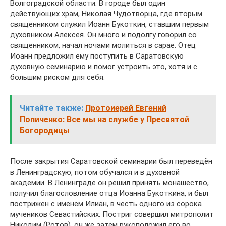
Волгоградской области. В городе был один
действующих храм, Николая Чудотворца, где вторым
священником служил Иоанн Букоткин, ставшим первым
духовником Алексея. Он много и подолгу говорил со
священником, начал ночами молиться в сарае. Отец
Иоанн предложил ему поступить в Саратовскую
духовную семинарию и помог устроить это, хотя и с
большим риском для себя.
Читайте также:
Протоиерей Евгений
Попиченко: Все мы на службе у Пресвятой
Богородицы
После закрытия Саратовской семинарии был переведён
в Ленинградскую, потом обучался и в духовной
академии. В Ленинграде он решил принять монашество,
получил благословление отца Иоанна Букоткина, и был
пострижен с именем Илиан, в честь одного из сорока
мучеников Севастийских. Постриг совершил митрополит
Никодим (Ротов), он же затем рукоположил его во