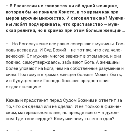
–
В Еван­ге­лии не гово­рит­ся ни об одной жен­щине,
кото­рая бы не при­ня­ла Хри­ста, в то вре­мя как при­
ме­ров муж­чин мно­же­ство. И сего­дня так же? Муж­чи­
ны любят под­чер­ки­вать, что хри­сти­ан­ство – муж­
ская рели­гия, но в хра­мах при этом боль­ше женщин…
– …Но Бого­слу­же­ние все рав­но совер­ша­ют муж­чи­ны. Гос­
подь все­ве­дущ. И Суд Божий – не тот же, что суд чело­
ве­че­ский. От муж­чин мно­гое зави­сит в этом мире, и они
под­час, само­утвер­жда­ясь, забы­ва­ют Бога. А жен­щи­ны
более упо­ва­ют на Бога, чем на соб­ствен­ные разу­ме­ние и
силы. Поэто­му и в хра­мах жен­щин боль­ше. Может быть,
и в буду­щем веке Гос­подь боль­шее пред­по­чте­ние
отдаст женщине.
Каж­дый пред­ста­нет перед Судом Божи­им и отве­тит за
то, что он сде­лал или не сде­лал. И не толь­ко в физи­че­
ском, мате­ри­аль­ном плане, но преж­де все­го – в духов­
ном. Где твое серд­це? Кому или чему ты его отдал?