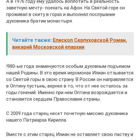
А в 1976 году ему удалось воплотить в реальность
заветную мечту- поехать на Афон. На Святой горе он
проживал в скиту в горах и выполнял послушание
духовника братии монастыря.
Читайте также:
Епископ Серпуховской Роман,
викарий Московской епархии
!980-ые года знаменуются особым духовным подъемом
нашей Родины. В это время иеромонах Илиан отзывается
со Святой горы в свою страну. В России он направляется
в Оптину пустынь, вернее в то, что от нее осталось за
годы гонений. Именно при нем Оптина возрождается и
становится сердцем Православия страны.
С 2009 года старец несет почетную миссию духовника
нашего Патриарха Кирилла.
Вместе с этим старец Илиан не оставляет свою паству и