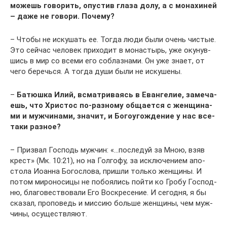
можешь гово­рить, опу­стив гла­за долу, а с мона­хи­ней
– даже не гово­ри. Почему?
– Что­бы не иску­шать ее. Тогда люди были очень чистые.
Это сей­час чело­век при­хо­дит в мона­стырь, уже оку­нув­
шись в мир со все­ми его соблаз­на­ми. Он уже зна­ет, от
чего беречь­ся. А тогда души были не искушены.
–
Батюш­ка Илий, всмат­ри­ва­ясь в Еван­ге­лие, заме­ча­
ешь, что Хри­стос по-раз­но­му обща­ет­ся с жен­щи­на­
ми и муж­чи­на­ми, зна­чит, и Бого­уго­жде­ние у нас все-
таки разное?
– При­звал Гос­подь муж­чин: «…после­дуй за Мною, взяв
крест» (Мк. 10:21), но на Гол­го­фу, за исклю­че­ни­ем апо­
сто­ла Иоан­на Бого­сло­ва, при­шли толь­ко жен­щи­ны. И
потом миро­но­си­цы не побо­я­лись пой­ти ко Гро­бу Гос­под­
ню, бла­го­вест­во­ва­ли Его Вос­кре­се­ние. И сего­дня, я бы
ска­зал, про­по­ведь и мис­сию боль­ше жен­щи­ны, чем муж­
чи­ны, осуществляют.