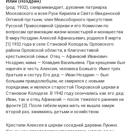
Илий (Ноздрин)
(род. 1932), схиархимандрит, духовник патриарха
Московского и всея Руси Кирилла и Свято-Введенской
Оптиной пустыни, член Межсоборного присутствия
Русской Православной Церкви и его Комиссии по
вопросам организации жизни монастырей и монашества
В миру Ноздрин Алексей Афанасьевич, родился 8 марта
[1] 1932 года в селе Становой Колодезь Орловского
района Орловской области, в благочестивой
крестьянской семье. Отец — Афанасий Иванович
Ноздрин, мама — Клавдия Васильевна. При крещении был
наречён в честь Алексия, человека Божьего. Имел трёх
братьев и сестру. Его дед — Иван Ноздрин — был
большим правдолюбцем, не смирился с новыми
порядками, и являлся старостой Покровской церкви в
Становом Колодезе. В 1942 году скончались как его дед
Иван, так и отец Афанасий — после тяжёлого ранения на
фронте [2]. После гибели мужа мать не вышла замуж
второй раз, занимаясь детьми и хозяйством.
Крестили Алексея в церкви соседней деревни Лукино.