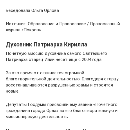
Бесе­до­ва­ла Оль­га Орлова
Источ­ник: Обра­зо­ва­ние и Пра­во­сла­вие / Пра­во­слав­ный
жур­нал «Покров»
Духовник Патриарха Кирилла
Почетную миссию духовника самого Святейшего
Патриарха старец Илий несет еще с 2004 года.
За это время от отличается огромной
благотворительной деятельностью. Благодаря старцу
восстанавливаются разрушенные храмы и строятся
новые.
Депутаты Госдумы присвоили ему звание «Почетного
гражданина города Орла» за его благотворительную и
миссионерскую деятельность.