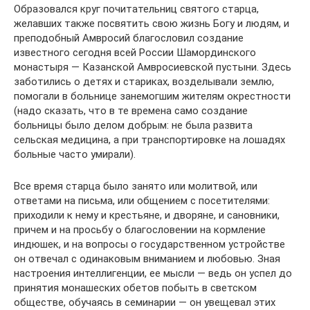
Образовался круг почитательниц святого старца,
желавших также посвятить свою жизнь Богу и людям, и
преподобный Амвросий благословил создание
известного сегодня всей России Шамординского
монастыря — Казанской Амвросиевской пустыни. Здесь
заботились о детях и стариках, возделывали землю,
помогали в больнице занемогшим жителям окрестности
(надо сказать, что в те времена само создание
больницы было делом добрым: не была развита
сельская медицина, а при транспортировке на лошадях
больные часто умирали).
Все время старца было занято или молитвой, или
ответами на письма, или общением с посетителями:
приходили к нему и крестьяне, и дворяне, и сановники,
причем и на просьбу о благословении на кормление
индюшек, и на вопросы о государственном устройстве
он отвечал с одинаковым вниманием и любовью. Зная
настроения интеллигенции, ее мысли — ведь он успел до
принятия монашеских обетов побыть в светском
обществе, обучаясь в семинарии — он увещевал этих