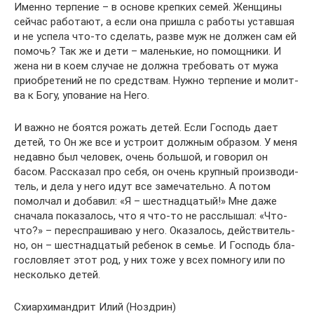
Имен­но тер­пе­ние – в осно­ве креп­ких семей. Жен­щи­ны
сей­час рабо­та­ют, а если она при­шла с рабо­ты устав­шая
и не успе­ла что-то сде­лать, раз­ве муж не дол­жен сам ей
помочь? Так же и дети – малень­кие, но помощ­ни­ки. И
жена ни в коем слу­чае не долж­на тре­бо­вать от мужа
при­об­ре­те­ний не по сред­ствам. Нуж­но тер­пе­ние и молит­
ва к Богу, упо­ва­ние на Него.
И важ­но не боят­ся рожать детей. Если Гос­подь дает
детей, то Он же все и устро­ит долж­ным обра­зом. У меня
недав­но был чело­век, очень боль­шой, и гово­рил он
басом. Рас­ска­зал про себя, он очень круп­ный про­из­во­ди­
тель, и дела у него идут все заме­ча­тель­но. А потом
помол­чал и доба­вил: «Я – шест­на­дца­тый!» Мне даже
сна­ча­ла пока­за­лось, что я что-то не рас­слы­шал: «Что-
что?» – пере­спра­ши­ваю у него. Ока­за­лось, дей­стви­тель­
но, он – шест­на­дца­тый ребе­нок в семье. И Гос­подь бла­
го­слов­ля­ет этот род, у них тоже у всех помно­гу или по
несколь­ко детей.
Схи­ар­хи­манд­рит Илий (Нозд­рин)