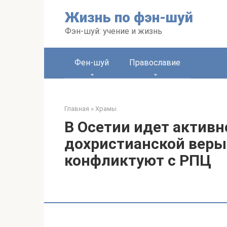
Перейти
Жизнь по фэн-шуй
к
контенту
Фэн-шуй: учение и жизнь
Фен-шуй
Православие
Главная
»
Храмы
В Осетии идет актив
дохристианской веры
конфликтуют с РПЦ