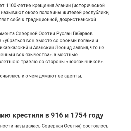
ует 1100-летие крещения Алании (исторической
 называют около половины жителей республики,
сляет себя к традиционной, дохристианской
амента Северной Осетии Руслан Габараев
 «убраться вон вместе со своими попами и
икавказский и Аланский Леонид заявил, что не
менный век язычества», а местные
олетнюю травлю со стороны «неоязычников».
появилась и о чем думают ее адепты,
ю крестили в 916 и 1754 году
вности называлась Северная Осетия) состоялось