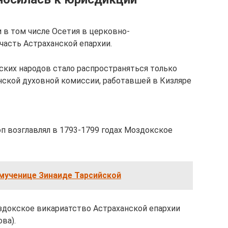
и в том числе Осетия в церковно-
асть Астраханской епархии.
ских народов стало распространяться только
инской духовной комиссии, работавшей в Кизляре
оп возглавлял в 1793-1799 годах Моздокское
мученице Зинаиде Тарсийской
докское викариатство Астраханской епархии
ва).