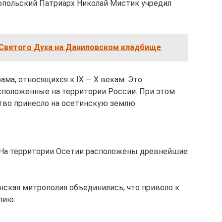
нопольский Патриарх Николай Мистик учредил
Святого Духа на Даниловском кладбище
ама, относящихся к IX — Х векам. Это
сположенные на территории России. При этом
тво принесло на осетинскую землю
. На территории Осетии расположены древнейшие
ланская митрополия объединились, что привело к
лию.