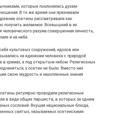
ычниками, которые поклонялись духам-
ношения. В то же время они признавали
древние осетины рассматривали как
о получить желаемое. Всевышний в их
я человеческого разума совершенная личность,
мле и на небе.
себя культовых сооружений, идолов или
вывались на единении человека с природой.
 в храмах, а под открытым небом. Религиозных
дчиняться, у осетин не было. Вместо них
шие свою мудрость и накопленные знания
осетины регулярно проводили религиозные
ли в виде общих пиршеств, в которых за одним
зных сословий. Вкушая национальные блюда,
твенных святых, называемых осетинскими