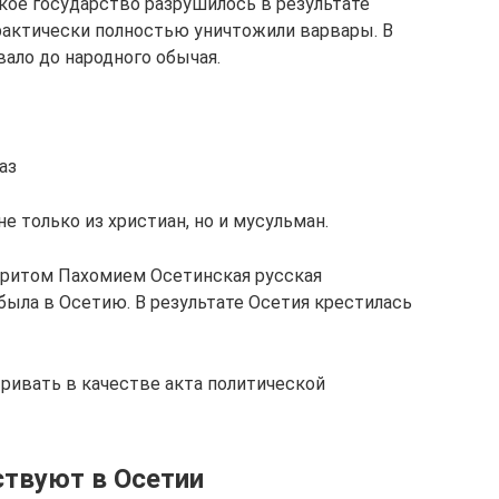
нское государство разрушилось в результате
практически полностью уничтожили варвары. В
ало до народного обычая.
аз
е только из христиан, но и мусульман.
ндритом Пахомием Осетинская русская
была в Осетию. В результате Осетия крестилась
ривать в качестве акта политической
ствуют в Осетии