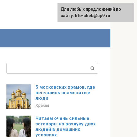
Для любых предложений по
Для любых предложений по
сайту: life-cheb@cp9.ru
сайту: life-cheb@cp9.ru
Поиск:
5 московских храмов, где
венчались знаменитые
люди
Храмы
Читаем очень сильные
заговоры на разлуку двух
людей в домашних
условиях