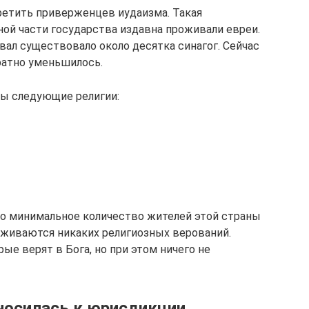
етить приверженцев иудаизма. Такая
нной части государства издавна проживали евреи.
вал существовало около десятка синагог. Сейчас
ратно уменьшилось.
ны следующие религии:
то минимальное количество жителей этой страны
ерживаются никаких религиозных верований.
ые верят в Бога, но при этом ничего не
носилась к юрисдикции