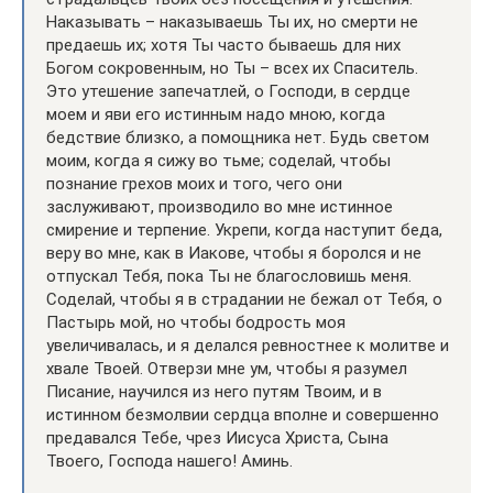
Наказывать – наказываешь Ты их, но смерти не
предаешь их; хотя Ты часто бываешь для них
Богом сокровенным, но Ты – всех их Спаситель.
Это утешение запечатлей, о Господи, в сердце
моем и яви его истинным надо мною, когда
бедствие близко, а помощника нет. Будь светом
моим, когда я сижу во тьме; соделай, чтобы
познание грехов моих и того, чего они
заслуживают, производило во мне истинное
смирение и терпение. Укрепи, когда наступит беда,
веру во мне, как в Иакове, чтобы я боролся и не
отпускал Тебя, пока Ты не благословишь меня.
Соделай, чтобы я в страдании не бежал от Тебя, о
Пастырь мой, но чтобы бодрость моя
увеличивалась, и я делался ревностнее к молитве и
хвале Твоей. Отверзи мне ум, чтобы я разумел
Писание, научился из него путям Твоим, и в
истинном безмолвии сердца вполне и совершенно
предавался Тебе, чрез Иисуса Христа, Сына
Твоего, Господа нашего! Аминь.