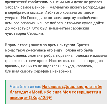
препятствий грабителям он не чинил и даже не ругался.
Забрали самое ценное — маленькую иконку Богородицы
в серебряном окладе. Избитого хозяина оставили
умирать. Но Господь не оставил жертву разбойников:
немного оправившись от побоев, старичок сумел дойти
до монастыря. Это был знаменитый саровский
чудотворец Серафим.
В храм старец зашел во время литургии. Братия
монастыря ужаснулась его виду. Голова его была
проломлена, сломаны ребра, порванная одежда измазана
грязью и пятнами крови. Настоятель послал в город за
врачами, но никто не надеялся на чудо, казалось,
близкая смерть Серафима неизбежна.
Читайте также:
На слова: «Довольно для тебя
благодати Моей, ибо сила Моя совершается в
немощи» (2Кор.12:9)*