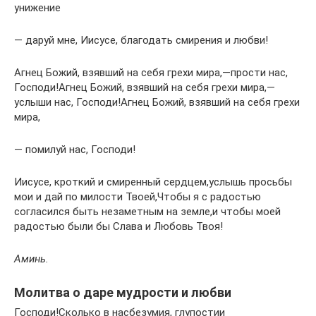
унижение
— даруй мне, Иисусе, благодать смирения и любви!
Агнец Божий, взявший на себя грехи мира,—прости нас,
Господи!Агнец Божий, взявший на себя грехи мира,—
услыши нас, Господи!Агнец Божий, взявший на себя грехи
мира,
— помилуй нас, Господи!
Иисусе, кроткий и смиренный сердцем,услышь просьбы
мои и дай по милости Твоей,Чтобы я с радостью
согласился быть незаметным на земле,и чтобы моей
радостью были бы Слава и Любовь Твоя!
Аминь.
Молитва о даре мудрости и любви
Господи!Сколько в насбезумия, глупостии