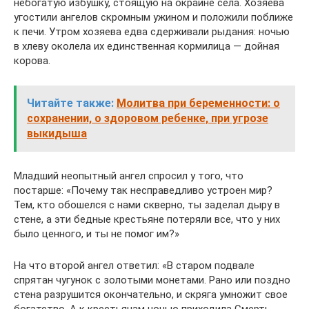
небогатую избушку, стоящую на окраине села. Хозяева
угостили ангелов скромным ужином и положили поближе
к печи. Утром хозяева едва сдерживали рыдания: ночью
в хлеву околела их единственная кормилица — дойная
корова.
Читайте также:
Молитва при беременности: о
сохранении, о здоровом ребенке, при угрозе
выкидыша
Младший неопытный ангел спросил у того, что
постарше: «Почему так несправедливо устроен мир?
Тем, кто обошелся с нами скверно, ты заделал дыру в
стене, а эти бедные крестьяне потеряли все, что у них
было ценного, и ты не помог им?»
На что второй ангел ответил: «В старом подвале
спрятан чугунок с золотыми монетами. Рано или поздно
стена разрушится окончательно, и скряга умножит свое