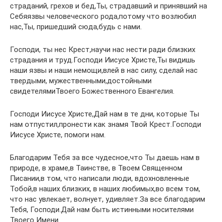
страданий, грехов и бед,Ты, страдавший и принявший на
Себяязвы человеческого рода,потому что возлюбил
нас,Ты, пришедший сюда,будь с нами.
Господи, ты нес Крест,научи нас нести ради близких
страдания и труд.Господи Иисусе Христе,Ты видишь
наши язвы и наши немощи,влей в нас силу, сделай нас
твердыми, мужественными,достойными
свидетелямиТвоего Божественного Евангелия.
Господи Иисусе Христе,Дай нам в те дни, которые Ты
нам отпустил,пронести как знамя Твой Крест.Господи
Иисусе Христе, помоги нам.
Благодарим Тебя за все чудесное,что Ты даешь нам в
природе, в храме,в Таинстве, в Твоем Священном
Писании,в том, что написали люди, вдохновленные
Тобой,в наших близких, в наших любимых,во всем том,
что нас увлекает, волнует, удивляет.За все благодарим
Тебя, Господи.Дай нам быть истинными носителями
Твоего Имени.