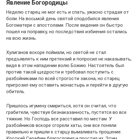
Явление Богородицы
Неделю старец не мог есть и спать, ужасно страдая от
боли. На восьмой день святой сподобился явления
Богоматери с апостолами. После видения он быстро
пошел на поправку, но последствия избиения остались
на всю жизнь.
Хулиганов вскоре поймали, но святой не стал
предъявлять к ним претензий и попросил не наказывать,
видя в этом нападении волю Божию. Настоятель был
против такой щедрости и требовал поступить с
разбойниками по всей строгости закона, но старец
пригрозил ему оставить монастырь и перейти в другую
обитель.
Пришлось игумену смириться, хотя он считал, что
грабители, чувствуя безнаказанность, пустятся во все
тяжкие. Но Господь все расставил по местам. У
разбойников вскоре сгорели хаты, они все поняли
правильно и пришли к старцу вымаливать прощение.
Кроткий Серафим благословил и простил их. Этим