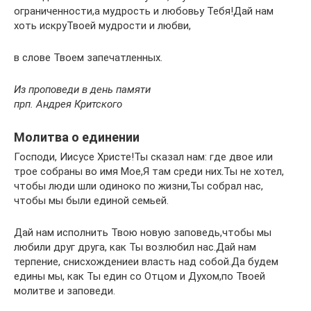
ограниченности,а мудрость и любовьу Тебя!Дай нам
хоть искруТвоей мудрости и любви,
в слове Твоем запечатленных.
Из проповеди в день памяти
прп. Андрея Критского
Молитва о единении
Господи, Иисусе Христе!Ты сказал нам: где двое или
трое собраны во имя Мое,Я там среди них.Ты не хотел,
чтобы люди шли одиноко по жизни,Ты собрал нас,
чтобы мы были единой семьей.
Дай нам исполнить Твою новую заповедь,чтобы мы
любили друг друга, как Ты возлюбил нас.Дай нам
терпение, снисхождениеи власть над собой.Да будем
едины мы, как Ты един со Отцом и Духом,по Твоей
молитве и заповеди.