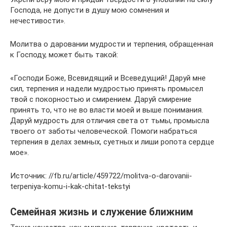
Господа, не допусти в душу мою сомнения и
нечестивости».
Молитва о даровании мудрости и терпения, обращенная
к Господу, может быть такой:
«Господи Боже, Всевидящий и Всеведущий! Даруй мне
сил, терпения и надели мудростью принять промысел
твой с покорностью и смирением. Даруй смирение
принять то, что не во власти моей и выше понимания.
Даруй мудрость для отличия света от тьмы, промысла
твоего от заботы человеческой. Помоги набраться
терпения в делах земных, суетных и лиши ропота сердце
мое».
Источник: //fb.ru/article/459722/molitva-o-darovanii-
terpeniya-komu-i-kak-chitat-tekstyi
Семейная жизнь и служение ближним