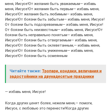
меня, Иисусе!От желания быть уважаемым— избавь
меня, Иисусе!От желания быть первым— избавь меня,
Иисусе!От желания быть любимым— избавь меня,
Иисусе!От боязни быть забытым— избавь меня, Иисусе!
От боязни быть подозреваемым— избавь меня, Иисусе!
От боязни быть неизвестным— избавь меня, Иисусе!От
боязни быть неправильно понятым— избавь меня,
Иисусе!От боязни быть отвергаемым— избавь меня,
Иисусе!От боязни быть оклеветанным,— избавь меня,
Иисусе!От боязни быть униженным— избавь меня,
Иисусе!От боязни быть осмеянным
Читайте также:
Тропари, кондаки, величания и
задостойники на двунадесятые праздники
— избавь меня, Иисусе!
Когда других ценят более, нежели меня,— помоги,
Иисусе, с любовью это перенести!Когда других