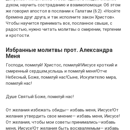
духом, научить состраданию и взаимопомощи. Об этом
же говорил апостол в послании к Галатам (6:2): «Носи́те
бремена друг друга, и так исполните закон Христов».
Чтобы научится принимать все, посланное свыше, с
радостью, нужно читать молитвы о смирении, терпении
и кротости.
Избранные молитвы прот. Александра
Меня
Господи, помилуй! Христос, помилуй!Иисусе кроткий и
смиренный сердцем,услышь и помилуй меня!Отче
Небесный, Боже, помилуй нас!Сыне, Искупителю мира,
помилуй нас!
Душе Святый Боже, помилуй нас!
От желания избежать обиды— избавь меня, Иисусе!От
желания утвердить свое мнение— избавь меня, Иисусе!
От желания, чтобы мои советы принимались—избавь
меня, Иисусе!От желания быть восхваляемым— избавь