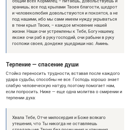
общий всех Кормилец – питаешь, довольствуешь и
хранишь; все под крылами Твоея благости, щедрот
и человеколюбия довольствуются и покоятся, а не
под нашими, ибо мы сами имеем нужду укрываться
в тени крыл Твоих, – каждое мгновение нашей
жизни. Наши очи устремлены к Тебе, Богу нашему,
якоже очи раб в руку господий, очи рабыни в руку
госпожи своея, дондеже ущедриши нас. Аминь.
Терпение — спасение души
Стойко переносить трудности, вставая после каждого
удара судьбы, способны не все. Господь хорошо знает
слабую человеческую натуру, поэтому помогает нам,
если попросить. Ниже — еще одна молитва о смирении и
терпении духа:
Хвала Тебе, Отче милосердия и Боже всякаго
утешения, что Ты никогда не оставляешь
страдальцев Твоих без посещения и утешения.