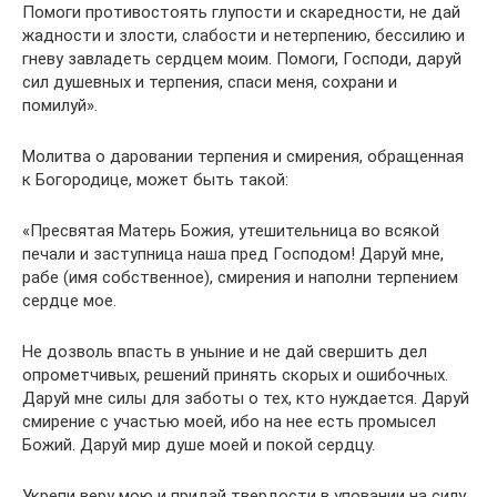
Помоги противостоять глупости и скаредности, не дай
жадности и злости, слабости и нетерпению, бессилию и
гневу завладеть сердцем моим. Помоги, Господи, даруй
сил душевных и терпения, спаси меня, сохрани и
помилуй».
Молитва о даровании терпения и смирения, обращенная
к Богородице, может быть такой:
«Пресвятая Матерь Божия, утешительница во всякой
печали и заступница наша пред Господом! Даруй мне,
рабе (имя собственное), смирения и наполни терпением
сердце мое.
Не дозволь впасть в уныние и не дай свершить дел
опрометчивых, решений принять скорых и ошибочных.
Даруй мне силы для заботы о тех, кто нуждается. Даруй
смирение с участью моей, ибо на нее есть промысел
Божий. Даруй мир душе моей и покой сердцу.
Укрепи веру мою и придай твердости в уповании на силу