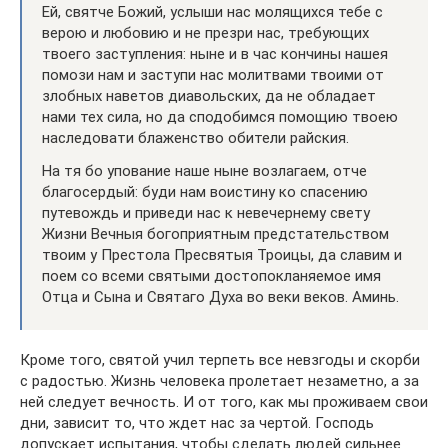
Ей, святче Божий, услыши нас молящихся тебе с
верою и любовию и не презри нас, требующих
твоего заступления: ныне и в час кончины нашея
помози нам и заступи нас молитвами твоими от
злобных наветов диавольских, да не обладает
нами тех сила, но да сподобимся помощию твоею
наследовати блаженство обители райския.
На тя бо упование наше ныне возлагаем, отче
благосердый: буди нам воистину ко спасению
путевождь и приведи нас к невечернему свету
Жизни Вечныя богоприятным предстательством
твоим у Престола Пресвятыя Троицы, да славим и
поем со всеми святыми достопокланяемое имя
Отца и Сына и Святаго Духа во веки веков. Аминь.
Кроме того, святой учил терпеть все невзгоды и скорби
с радостью. Жизнь человека пролетает незаметно, а за
ней следует вечность. И от того, как мы проживаем свои
дни, зависит то, что ждет нас за чертой. Господь
допускает испытания, чтобы сделать людей сильнее