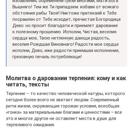
избавления, обременени грехи многими, Мати Бога
Вышняго! Тем же Ти припадаем: избави от всякаго
обстояния рабы Твоя! Никтоже притекаяй к Тебе
посрамлен от Тебе исходит, пречистая Богородице
Дево: но просит благодати и приемлет дарование
к полезному прошению. Исполни, Чистая, веселия
сердце мое, Твою нетленную дающи радость,
веселия Рождшая Виновнаго! Радости мое сердце
исполни, Дево, иже радости приемшая исполнение,
греховную печаль потребляющи!
Молитва о даровании терпения: кому и как
читать, тексты
Терпение – то качество человеческой натуры, которого
сегодня более всего не хватает людям. Современный
ритм жизни, окружающие горожан условия, всеобщая
«гонка» за материальными благами и ценностями – все
это и многое другое не оставляет места в душе для
терпеливого ожидания.