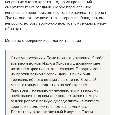
неприятие своего креста — одно из проявлений
смертного греха гордыни. Любое перенесенное
испытание теряет смысл, как только начинается ропот.
Противоположное качество — терпение. Овладеть им
непросто, но Богу возможно все, поэтому нужно к нему
обращаться.
Молитва о смирении и придании терпения:
Отче милосердия и Боже всякаго утешения! К тебе
взываю я во имя Иисуса Христа о даровании мне
истиннаго христианскаго терпения. Вооружи меня
им против всякой скорби, дабы я в ней был
терпелив, ибо это весьма драгоценно. Соделай
меня готовым к поднятию на себя креста
Христова, терпеливому несению его и твердому
пребыванию под ним до конца. Отжени от меня
всякий ропот и всякую досаду плоти на тяжесть
креста и продолжительность времени его.
Предстань, о возлюбленный Иисусе, с Твоим