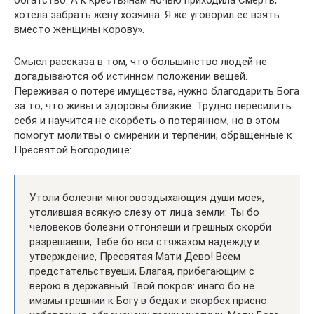
богатство. А к крестьянам ночью приходила Смерть,
хотела забрать жену хозяина. Я же уговорил ее взять
вместо женщины корову».
Смысл рассказа в том, что большинство людей не
догадываются об истинном положении вещей.
Переживая о потере имущества, нужно благодарить Бога
за то, что живы и здоровы близкие. Трудно пересилить
себя и научится не скорбеть о потерянном, но в этом
помогут молитвы о смирении и терпении, обращенные к
Пресвятой Богородице:
Утоли болезни многовоздыхающия души моея,
утолившая всякую слезу от лица земли: Ты бо
человеков болезни отгоняеши и грешных скорби
разрешаеши, Тебе бо вси стяжахом надежду и
утверждение, Пресвятая Мати Дево! Всем
предстательствуеши, Благая, прибегающим с
верою в державный Твой покров: инаго бо не
имамы грешнии к Богу в бедах и скорбех присно