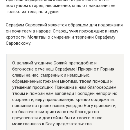
поступком старец, несомненно, спас от наказания не
только их тела, но и души.
Серафим Саровский является образцом для подражания,
он почитаем в народе. Старец учил приходящих к нему
кротости. Молитвы о смирении и терпении Серафиму
Саровскому:
О, великий угодниче Божий, преподобне и
богоносне отче наш Серафиме! Призри от Горния
славы на нас, смиренных и немощных,
обремененных грехами многими, твоея помощи и
утешения просящих. Приникни к нам благосердием
твоим и помози нам заповеди Господни непорочно
сохраняти, веру православную крепко содержати,
покаяние во гресех наших усердно Богу приносити,
во благочестии христианстем благодатно
преуспевати и достойны быти твоего о нас
молитвеннаго к Богу предстательства.