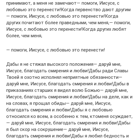
принимают, а меня не замечают— помоги, Иисусе, с
любовью это перенести!Когда первенство дают другим
— помоги, Иисусе, с любовью это перенести!Когда
других почитают более праведными, чем меня,— помоги,
Иисусе, с любовью это перенести!Когда других любят
более, чем меня,
— помоги, Иисусе, с любовью это перенести!
Дабы я не стяжал высокого положения— даруй мне,
Иисусе, благодать смирения и любви!Дабы ради Славы
Твоей я охотно исполнял неприятные обязанности—
даруй мне, Иисусе, благодать смирения и любви!Дабы в
приказаниях старших я видел волю Божью— даруй мне,
Иисусе, благодать смирения и любви!Дабы на деле, как и
на словах, я прощал обиды— даруй мне, Иисусе,
благодать смирения и любви!Дабы я с любовью
относился ко всем, а особенно к тем, ктоменя осуждает,
— даруй мне, Иисусе, благодать смирения и любви!Дабы
я был скор на сокрушение— даруй мне, Иисусе,
благодать смирения и любви!Дабы я любил бедность и