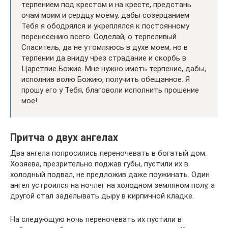
терпением под крестом и на кресте, предстань
очам моим и сердцу моему, дабы созерцанием
Тебя я ободрялся и укреплялся к постоянному
перенесению всего. Соделай, о терпеливый
Спаситель, да не утомляюсь в духе моем, но в
терпении да вниду чрез страдание и скорбь в
Царствие Божие. Мне нужно иметь терпение, дабы,
исполнив волю Божию, получить обещанное. Я
прошу его у Тебя, благоволи исполнить прошение
мое!
Притча о двух ангелах
Два ангела попросились переночевать в богатый дом.
Хозяева, презрительно поджав губы, пустили их в
холодный подвал, не предложив даже поужинать. Один
ангел устроился на ночлег на холодном земляном полу, а
другой стал заделывать дыру в кирпичной кладке.
На следующую ночь переночевать их пустили в