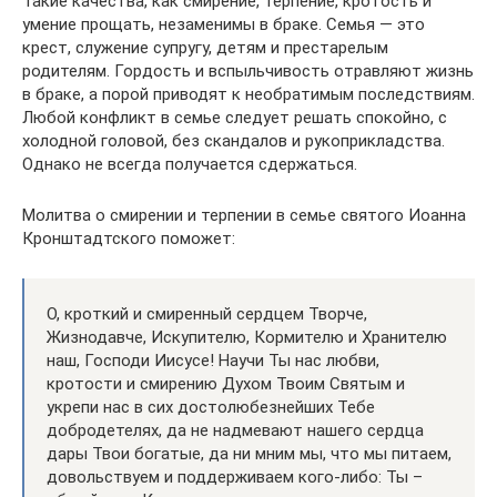
Такие качества, как смирение, терпение, кротость и
умение прощать, незаменимы в браке. Семья — это
крест, служение супругу, детям и престарелым
родителям. Гордость и вспыльчивость отравляют жизнь
в браке, а порой приводят к необратимым последствиям.
Любой конфликт в семье следует решать спокойно, с
холодной головой, без скандалов и рукоприкладства.
Однако не всегда получается сдержаться.
Молитва о смирении и терпении в семье святого Иоанна
Кронштадтского поможет:
О, кроткий и смиренный сердцем Творче,
Жизнодавче, Искупителю, Кормителю и Хранителю
наш, Господи Иисусе! Научи Ты нас любви,
кротости и смирению Духом Твоим Святым и
укрепи нас в сих достолюбезнейших Тебе
добродетелях, да не надмевают нашего сердца
дары Твои богатые, да ни мним мы, что мы питаем,
довольствуем и поддерживаем кого-либо: Ты –