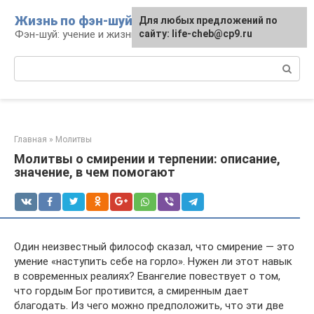
Перейти
Жизнь по фэн-шуй
Для любых предложений по
Для любых предложений по
к
Фэн-шуй: учение и жизнь
сайту: life-cheb@cp9.ru
сайту: life-cheb@cp9.ru
контенту
Поиск:
Главная
»
Молитвы
Молитвы о смирении и терпении: описание,
значение, в чем помогают
Один неизвестный философ сказал, что смирение — это
умение «наступить себе на горло». Нужен ли этот навык
в современных реалиях? Евангелие повествует о том,
что гордым Бог противится, а смиренным дает
благодать. Из чего можно предположить, что эти две