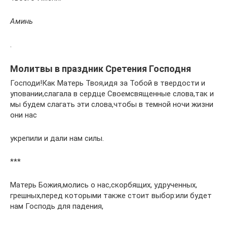
Аминь
.
Молитвы в праздник Сретения Господня
Господи!Как Матерь Твоя,идя за Тобой в твердости и
уповании,слагала в сердце Своемсвященные слова,так и
мы будем слагать эти слова,чтобы в темной ночи жизни
они нас
укрепили и дали нам силы.
***
Матерь Божия,молись о нас,скорбящих, удрученных,
грешных,перед которыми также стоит выбор:или будет
нам Господь для падения,