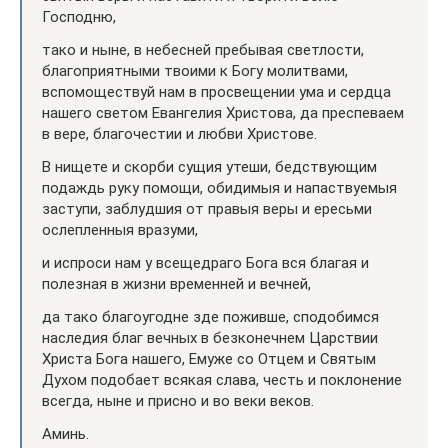
Господню,
тако и ныне, в небесней пребывая светлости,
благоприятными твоими к Богу молитвами,
вспомоществуй нам в просвещении ума и сердца
нашего светом Евангелия Христова, да преспеваем
в вере, благочестии и любви Христове.
В нищете и скорби сущия утеши, бедствующим
подаждь руку помощи, обидимыя и напаствуемыя
заступи, заблудшия от правыя веры и ересьми
ослепленныя вразуми,
и испроси нам у всещедраго Бога вся благая и
полезная в жизни временней и вечней,
да тако благоугодне зде поживше, сподобимся
наследия благ вечных в безконечнем Царствии
Христа Бога нашего, Емуже со Отцем и Святым
Духом подобает всякая слава, честь и поклонение
всегда, ныне и присно и во веки веков.
Аминь.