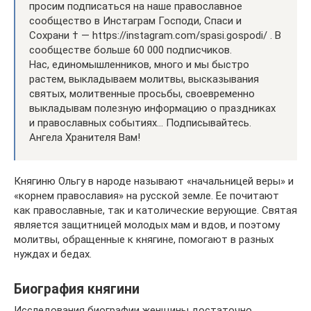
просим подписаться на наше православное
сообщество в Инстаграм Господи, Спаси и
Сохрани † — https://instagram.com/spasi.gospodi/ . В
сообществе больше 60 000 подписчиков.
Нас, единомышленников, много и мы быстро
растем, выкладываем молитвы, высказывания
святых, молитвенные просьбы, своевременно
выкладывам полезную информацию о праздниках
и православных событиях… Подписывайтесь.
Ангела Хранителя Вам!
Княгиню Ольгу в народе называют «начальницей веры» и
«корнем православия» на русской земле. Ее почитают
как православные, так и католические верующие. Святая
является защитницей молодых мам и вдов, и поэтому
молитвы, обращенные к княгине, помогают в разных
нуждах и бедах.
Биография княгини
Исследования биографии женщины достаточно