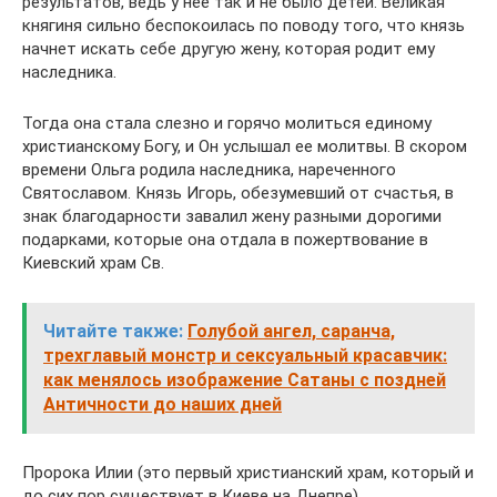
результатов, ведь у нее так и не было детей. Великая
княгиня сильно беспокоилась по поводу того, что князь
начнет искать себе другую жену, которая родит ему
наследника.
Тогда она стала слезно и горячо молиться единому
христианскому Богу, и Он услышал ее молитвы. В скором
времени Ольга родила наследника, нареченного
Святославом. Князь Игорь, обезумевший от счастья, в
знак благодарности завалил жену разными дорогими
подарками, которые она отдала в пожертвование в
Киевский храм Св.
Читайте также:
Голубой ангел, саранча,
трехглавый монстр и сексуальный красавчик:
как менялось изображение Сатаны с поздней
Античности до наших дней
Пророка Илии (это первый христианский храм, который и
до сих пор существует в Киеве на Днепре).