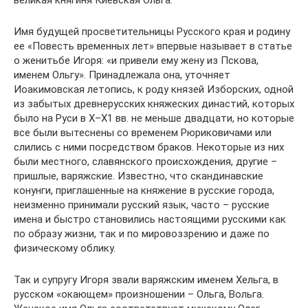
великая княгиня Киевская Ольга.
Имя будущей просветительницы Русского края и родину
ее «Повесть временных лет» впервые называет в статье
о женитьбе Игоря: «и привели ему жену из Пскова,
именем Ольгу». Принадлежала она, уточняет
Иоакимовская летопись, к роду князей Изборских, одной
из забытых древнерусских княжеских династий, которых
было на Руси в Х–Х1 вв. не меньше двадцати, но которые
все были вытеснены со временем Рюриковичами или
слились с ними посредством браков. Некоторые из них
были местного, славянского происхождения, другие –
пришлые, варяжские. Известно, что скандинавские
конунги, приглашенные на княжение в русские города,
неизменно принимали русский язык, часто – русские
имена и быстро становились настоящими русскими как
по образу жизни, так и по мировоззрению и даже по
физическому облику.
Так и супругу Игоря звали варяжским именем Хельга, в
русском «окающем» произношении – Ольга, Вольга.