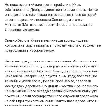
Но пока византийские послы прибыли в Киев,
обстановка на Днепре существенно изменилась. Четко
определилась языческая оппозиция, во главе которой
стояли варяжские воеводы Свенельд и его сын
Мстислав (Мстиша), которым Игорь дал в держание
Древлянскую землю.
Сильно было в Киеве и влияние хазарских иудеев,
которым не могла прийтись по нраву мысль о торжестве
православия в Русской земле.
Не сумев преодолеть косности обычая, Игорь остался
язычником и скрепил договор по языческому образцу –
клятвой на мечах. Он отверг благодать Крещения и был
наказан за неверие. Год спустя, в 945 году, восставшие
язычники убили его в Древлянской земле, разорвав
между двух деревьев. Но дни язычества и основанного
на нем жизненного уклада славянских племен были уже
сочтены. Бремя государственного служения возложила
на себя при трехлетнем сыне Святославе вдова Игоря –