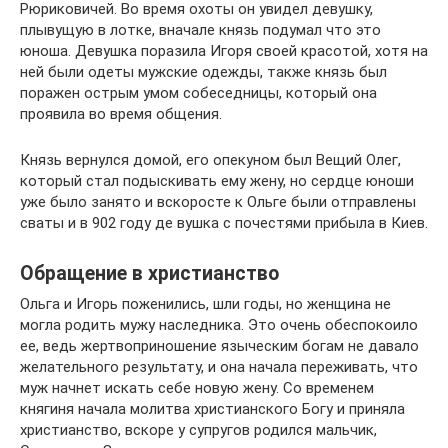
Рюриковичей. Во время охоты он увидел девушку,
плывущую в лотке, вначале князь подумал что это
юноша. Девушка поразила Игоря своей красотой, хотя на
ней были одеты мужские одежды, также князь был
поражен острым умом собеседницы, который она
проявила во время общения.
Князь вернулся домой, его опекуном был Вещий Олег,
который стал подыскивать ему жену, но сердце юноши
уже было занято и вскоросте к Ольге были отправлены
сваты и в 902 году де вушка с почестями прибыла в Киев.
Обращение в христианство
Ольга и Игорь поженились, шли годы, но женщина не
могла родить мужу наследника. Это очень обеспокоило
ее, ведь жертвоприношение языческим богам не давало
желательного результату, и она начала переживать, что
муж начнет искать себе новую жену. Со временем
княгиня начала молитва христианского Богу и приняла
христианство, вскоре у супругов родился мальчик,