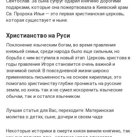
Святослав. За сына супруг одарил княгиню дорогими
подарками, которые она пожертвовала в Киевский храм
Св. Пророка Ильи — это первая христианская церковь,
которая существует и ныне.
Христианство на Руси
Поклонение языческим богам, во время правления
княжьей семьи, среди народа было еще сильным, но
борьба с ним вступила в новый этап. Церковь христова в
годы правления Игоря становится очень важной и
значимой силой. В повседневной жизни широко
применялась письменность на основе кириллице, это
помогало христианству глубже проникать на русские
земли, но князь так и не сумел искоренить языческие
обычаи, так и остался язычником.
Лучшая статья для Вас, переходите: Материнская
молитва о детях, сыне, дочери и своем чаде
Некоторые историки в смерти князя винили княгиню, так