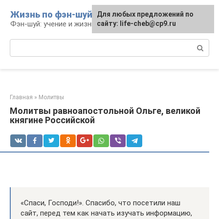
Перейти
Жизнь по фэн-шуй
Для любых предложений по
Для любых предложений по
к
Фэн-шуй: учение и жизнь
сайту: life-cheb@cp9.ru
сайту: life-cheb@cp9.ru
контенту
Поиск:
Главная
»
Молитвы
Молитвы равноапостольной Ольге, великой
княгине Российской
«Спаси, Господи!». Спасибо, что посетили наш
сайт, перед тем как начать изучать информацию,