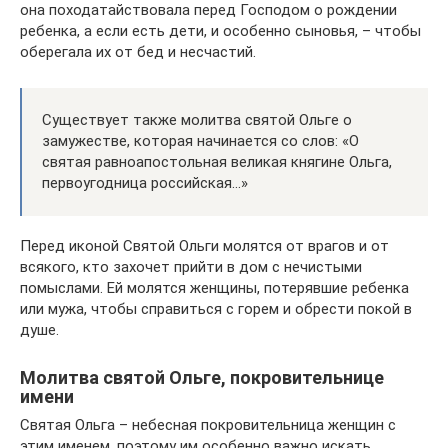
она походатайствовала перед Господом о рождении
ребенка, а если есть дети, и особенно сыновья, – чтобы
оберегала их от бед и несчастий.
Существует также молитва святой Ольге о
замужестве, которая начинается со слов: «О
святая равноапостольная великая княгине Ольга,
первоугодница российская…»
Перед иконой Святой Ольги молятся от врагов и от
всякого, кто захочет прийти в дом с нечистыми
помыслами. Ей молятся женщины, потерявшие ребенка
или мужа, чтобы справиться с горем и обрести покой в
душе.
Молитва святой Ольге, покровительнице
имени
Святая Ольга – небесная покровительница женщин с
этим именем, поэтому им особенно важно искать