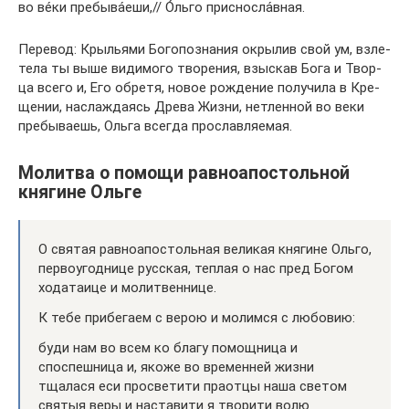
во ве́ки пpебыва́еши,// О́льго пpисносла́вная.
Пере­вод: Кры­лья­ми Бого­по­зна­ния окры­лив свой ум, взле­
те­ла ты выше види­мо­го тво­ре­ния, взыс­кав Бога и Твор­
ца все­го и, Его обре­тя, новое рож­де­ние полу­чи­ла в Кре­
ще­нии, насла­жда­ясь Дре­ва Жиз­ни, нетлен­ной во веки
пре­бы­ва­ешь, Оль­га все­гда прославляемая.
Молитва о помощи равноапостольной
княгине Ольге
О святая равноапостольная великая княгине Ольго,
первоугоднице русская, теплая о нас пред Богом
ходатаице и молитвеннице.
К тебе прибегаем с верою и молимся с любовию:
буди нам во всем ко благу помощница и
споспешница и, якоже во временней жизни
тщалася еси просветити праотцы наша светом
святыя веры и наставити я творити волю