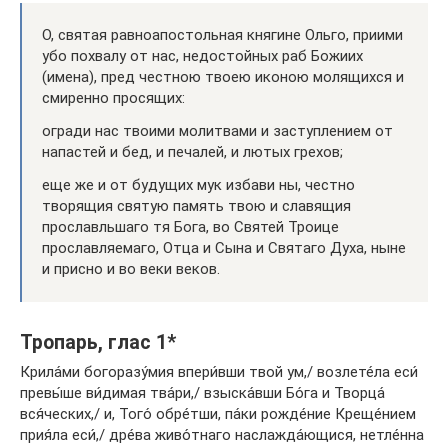
О, святая равноапостольная княгине Ольго, приими
убо похвалу от нас, недостойных раб Божиих
(имена), пред честною твоею иконою молящихся и
смиренно просящих:
огради нас твоими молитвами и заступлением от
напастей и бед, и печалей, и лютых грехов;
еще же и от будущих мук избави ны, честно
творящия святую память твою и славящия
прославльшаго тя Бога, во Святей Троице
прославляемаго, Отца и Сына и Святаго Духа, ныне
и присно и во веки веков.
Тропарь, глас 1*
Кpила́ми богоpазу́мия впеpи́вши твой ум,/ возлете́ла еси́
пpевы́ше ви́димая тва́pи,/ взыска́вши Бо́га и Твоp­ца́
вся́ческих,/ и, Того́ обpе́тши, па́ки pожде́ние Кpеще́нием
пpия́ла еси́,/ дpе́ва живо́тнаго наслажда́ющися, нетле́нна