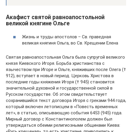
Акафист святой равноапостольной
великой княгине Ольге
Жизнь и труды апостолов – Св. праведная
великая княгиня Ольга, во Св. Крещении Елена
Святая равноапостольная Ольга была супругой великого
князя Киевского Игоря. Борьба христианства с
язычеством при Игоре и Ольге, княживших после Олега (†
912), вступает в новый период. Церковь Христова в
последние годы княжения Игоря († 945) становится
значительной духовной и государственной силой в
Русском государстве. Об этом свидетельствует
сохранившийся текст договора Игоря с греками 944 года,
который включен летописцем в «Повесть временных
лет», в статью, описывающую события 6453 (945) года.
Мирный договор с Константинополем должен был
утверждаться обеими религиозными общинами Киева:
«Русь крещеная», то есть христиане, приводились к