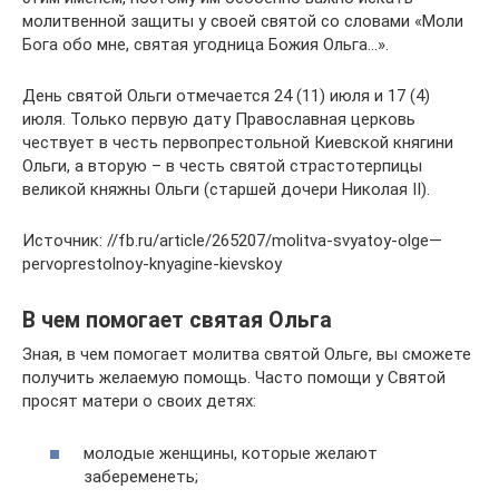
молитвенной защиты у своей святой со словами «Моли
Бога обо мне, святая угодница Божия Ольга…».
День святой Ольги отмечается 24 (11) июля и 17 (4)
июля. Только первую дату Православная церковь
чествует в честь первопрестольной Киевской княгини
Ольги, а вторую – в честь святой страстотерпицы
великой княжны Ольги (старшей дочери Николая II).
Источник: //fb.ru/article/265207/molitva-svyatoy-olge—
pervoprestolnoy-knyagine-kievskoy
В чем помогает святая Ольга
Зная, в чем помогает молитва святой Ольге, вы сможете
получить желаемую помощь. Часто помощи у Святой
просят матери о своих детях:
молодые женщины, которые желают
забеременеть;