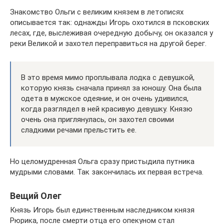
Знакомство Ольги с великим князем в летописях
описывается так: однажды Игорь охотился в псковских
лесах, где, выслеживая очередную добычу, он оказался у
реки Великой и захотел переправиться на другой берег.
В это время мимо проплывала лодка с девушкой,
которую князь сначала принял за юношу. Она была
одета в мужское одеяние, и он очень удивился,
когда разглядел в ней красивую девушку. Князю
очень она приглянулась, он захотел своими
сладкими речами прельстить ее.
Но целомудренная Ольга сразу пристыдила путника
мудрыми словами. Так закончилась их первая встреча.
Вещий Олег
Князь Игорь был единственным наследником князя
Рюрика, после смерти отца его опекуном стал