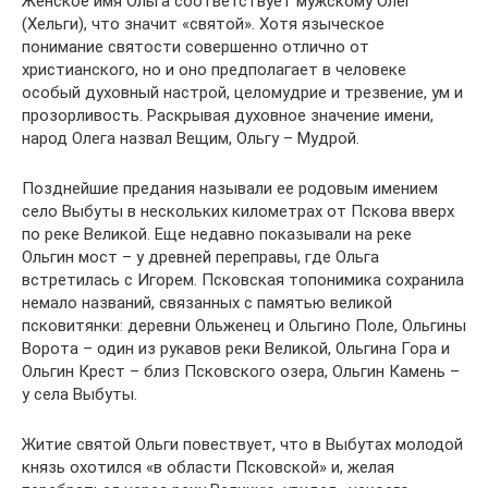
Женское имя Ольга соответствует мужскому Олег
(Хельги), что значит «святой». Хотя языческое
понимание святости совершенно отлично от
христианского, но и оно предполагает в человеке
особый духовный настрой, целомудрие и трезвение, ум и
прозорливость. Раскрывая духовное значение имени,
народ Олега назвал Вещим, Ольгу – Мудрой.
Позднейшие предания называли ее родовым имением
село Выбуты в нескольких километрах от Пскова вверх
по реке Великой. Еще недавно показывали на реке
Ольгин мост – у древней переправы, где Ольга
встретилась с Игорем. Псковская топонимика сохранила
немало названий, связанных с памятью великой
псковитянки: деревни Ольженец и Ольгино Поле, Ольгины
Ворота – один из рукавов реки Великой, Ольгина Гора и
Ольгин Крест – близ Псковского озера, Ольгин Камень –
у села Выбуты.
Житие святой Ольги повествует, что в Выбутах молодой
князь охотился «в области Псковской» и, желая